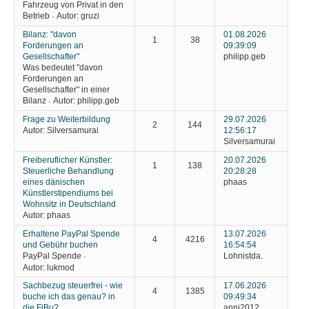
Fahrzeug von Privat in den
Betrieb
Autor:
gruzi
·
Bilanz: "davon
01.08.2026
1
38
Forderungen an
09:39:09
Gesellschafter"
philipp.geb
Was bedeutet "davon
Forderungen an
Gesellschafter" in einer
Bilanz
Autor:
philipp.geb
·
Frage zu Weiterbildung
29.07.2026
2
144
Autor:
Silversamurai
12:56:17
Silversamurai
Freiberuflicher Künstler:
20.07.2026
1
138
Steuerliche Behandlung
20:28:28
eines dänischen
phaas
Künstlerstipendiums bei
Wohnsitz in Deutschland
Autor:
phaas
Erhaltene PayPal Spende
13.07.2026
4
4216
und Gebühr buchen
16:54:54
PayPal Spende
Lohnistda.
·
Autor:
lukmod
Sachbezug steuerfrei - wie
17.06.2026
4
1385
buche ich das genau? in
09:49:34
die FiBu?
anni2012