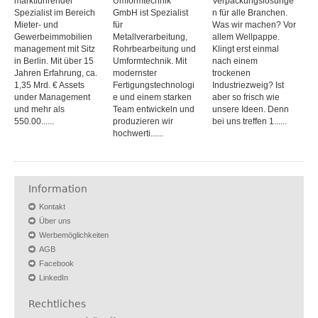
marktführender
Umformtechnik
Verpackungslösunge
Spezialist im Bereich
GmbH ist Spezialist
n für alle Branchen.
Mieter- und
für
Was wir machen? Vor
Gewerbeimmobilien
Metallverarbeitung,
allem Wellpappe.
management mit Sitz
Rohrbearbeitung und
Klingt erst einmal
in Berlin. Mit über 15
Umformtechnik. Mit
nach einem
Jahren Erfahrung, ca.
modernster
trockenen
1,35 Mrd. € Assets
Fertigungstechnologi
Industriezweig? Ist
under Management
e und einem starken
aber so frisch wie
und mehr als
Team entwickeln und
unsere Ideen. Denn
550.00......
produzieren wir
bei uns treffen 1......
hochwerti......
Information
Kontakt
Über uns
Werbemöglichkeiten
AGB
Facebook
LinkedIn
Rechtliches