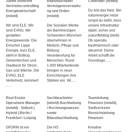
Junior Referent
Bilanzbuchalter
Controller (m/w/d)
Vertriebscontrolling
Vermögensverwaltu
Du bist das Netz. Bei
Energiewirtschaft
ng und Orden
naturenergie netze
(m/w/d)
(m/w/d)
sorgst du dafür, dass
Wir sind ELE. Wir
Die Sozialen Werke
unsere Infrastruktur
sind EVNG. Wir
der Barmherzigen
stabil, sicher und
gestalten
Schwestern München
zukunftsfähig bleibt.
Energiewende. Die
übernehmen in
Ob operativ,
Emscher Lippe
Medizin, Pflege und
kaufmännisch oder
Energie, kurz ELE,
Bildung
steuernd: Deine
steht in Bottrop,
Verantwortung für
Arbeit schafft die
Gelsenkirchen und
Menschen. Rund
Grundlage......
Gladbeck für Strom,
1.000 Mitarbeitende
Gas und Wärme. Die
bringen in neun
EVNG, ELE
Einrichtungen ihre
Verteilnetz, kümmert
Stärken ein. Wi......
......
Real Estate
Sachbearbeiter
Teamleitung
Operations Manager
(w/m/d) Buchhaltung
Finanzen (m/w/d),
(m/w/d) - Vollzeit |
/ Rechnungswesen
Stellvertreter
Hybrid | Berlin /
sowie
Bereichsleitung
Frankfurt / Leipzig
Bilanzbuchhaltung
Finanzen
GFORM ist ein
Die HS
Kreative