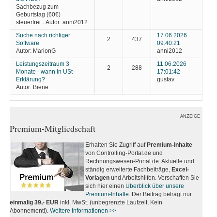
Sachbezug zum
Geburtstag (60€)
steuerfrei
Autor:
anni2012
·
Suche nach richtiger
17.06.2026
2
437
Software
09:40:21
Autor:
MarionG
anni2012
Leistungszeitraum 3
11.06.2026
2
288
Monate - wann in USt-
17:01:42
Erklärung?
gustav
Autor:
Biene
ANZEIGE
Premium-Mitgliedschaft
Erhalten Sie Zugriff auf
Premium-Inhalte
von Controlling-Portal.de und
Rechnungswesen-Portal.de. Aktuelle und
ständig erweiterte Fachbeiträge,
Excel-
Vorlagen
und Arbeitshilfen. Verschaffen Sie
sich hier einen
Überblick über unsere
Premium-Inhalte
. Der Beitrag beträgt nur
einmalig 39,- EUR
inkl. MwSt. (unbegrenzte Laufzeit, Kein
Abonnement!).
Weitere Informationen >>