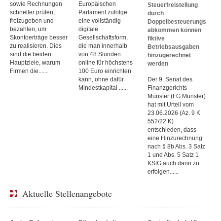
sowie Rechnungen
Europäischen
Steuerfreistellung
schneller prüfen,
Parlament zufolge
durch
freizugeben und
eine vollständig
Doppelbesteuerungs
bezahlen, um
digitale
abkommen können
Skontoerträge besser
Gesellschaftsform,
fiktive
zu realisieren. Dies
die man innerhalb
Betriebsausgaben
sind die beiden
von 48 Stunden
hinzugerechnet
Hauptziele, warum
online für höchstens
werden
Firmen die......
100 Euro einrichten
kann, ohne dafür
Der 9. Senat des
Mindestkapital ......
Finanzgerichts
Münster (FG Münster)
hat mit Urteil vom
23.06.2026 (Az. 9 K
552/22 K)
entschieden, dass
eine Hinzurechnung
nach § 8b Abs. 3 Satz
1 und Abs. 5 Satz 1
KStG auch dann zu
erfolgen......
Aktuelle Stellenangebote