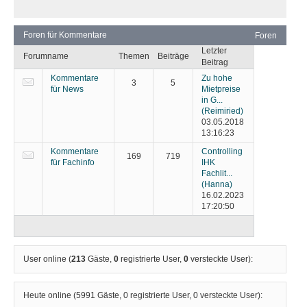
Foren für Kommentare
Foren
Letzter
Forumname
Themen
Beiträge
Beitrag
Kommentare
Zu hohe
3
5
für News
Mietpreise
in G...
(Reimiried)
03.05.2018
13:16:23
Kommentare
Controlling
169
719
für Fachinfo
IHK
Fachlit...
(Hanna)
16.02.2023
17:20:50
User online (
213
Gäste,
0
registrierte User,
0
versteckte User):
Heute online (
5991
Gäste,
0
registrierte User,
0
versteckte User):