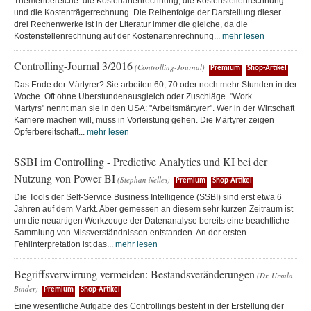
Themenbereiche: die Kostenartenrechnung, die Kostenstellenrechnung
und die Kostenträgerrechnung. Die Reihenfolge der Darstellung dieser
drei Rechenwerke ist in der Literatur immer die gleiche, da die
Kostenstellenrechnung auf der Kostenartenrechnung...
mehr lesen
Controlling-Journal 3/2016
(Controlling-Journal)
Premium
Shop-Artikel
Das Ende der Märtyrer? Sie arbeiten 60, 70 oder noch mehr Stunden in der
Woche. Oft ohne Überstundenausgleich oder Zuschläge. "Work
Martyrs" nennt man sie in den USA: "Arbeitsmärtyrer". Wer in der Wirtschaft
Karriere machen will, muss in Vorleistung gehen. Die Märtyrer zeigen
Opferbereitschaft...
mehr lesen
SSBI im Controlling - Predictive Analytics und KI bei der
Nutzung von Power BI
(Stephan Nelles)
Premium
Shop-Artikel
Die Tools der Self-Service Business Intelligence (SSBI) sind erst etwa 6
Jahren auf dem Markt. Aber gemessen an diesem sehr kurzen Zeitraum ist
um die neuartigen Werkzeuge der Datenanalyse bereits eine beachtliche
Sammlung von Missverständnissen entstanden. An der ersten
Fehlinterpretation ist das...
mehr lesen
Begriffsverwirrung vermeiden: Bestandsveränderungen
(Dr. Ursula
Binder)
Premium
Shop-Artikel
Eine wesentliche Aufgabe des Controllings besteht in der Erstellung der