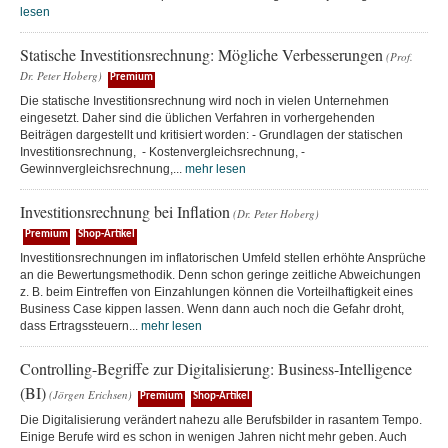
lesen
Statische Investitionsrechnung: Mögliche Verbesserungen
(Prof.
Dr. Peter Hoberg)
Premium
Die statische Investitionsrechnung wird noch in vielen Unternehmen
eingesetzt. Daher sind die üblichen Verfahren in vorhergehenden
Beiträgen dargestellt und kritisiert worden: - Grundlagen der statischen
Investitionsrechnung, - Kostenvergleichsrechnung, -
Gewinnvergleichsrechnung,...
mehr lesen
Investitionsrechnung bei Inflation
(Dr. Peter Hoberg)
Premium
Shop-Artikel
Investitionsrechnungen im inflatorischen Umfeld stellen erhöhte Ansprüche
an die Bewertungsmethodik. Denn schon geringe zeitliche Abweichungen
z. B. beim Eintreffen von Einzahlungen können die Vorteilhaftigkeit eines
Business Case kippen lassen. Wenn dann auch noch die Gefahr droht,
dass Ertragssteuern...
mehr lesen
Controlling-Begriffe zur Digitalisierung: Business-Intelligence
(BI)
(Jörgen Erichsen)
Premium
Shop-Artikel
Die Digitalisierung verändert nahezu alle Berufsbilder in rasantem Tempo.
Einige Berufe wird es schon in wenigen Jahren nicht mehr geben. Auch