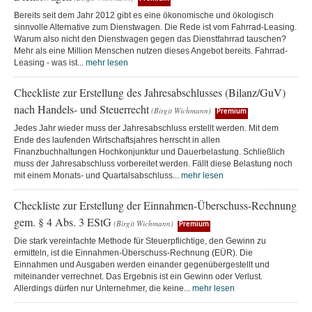
Bereits seit dem Jahr 2012 gibt es eine ökonomische und ökologisch
sinnvolle Alternative zum Dienstwagen. Die Rede ist vom Fahrrad-Leasing.
Warum also nicht den Dienstwagen gegen das Dienstfahrrad tauschen?
Mehr als eine Million Menschen nutzen dieses Angebot bereits. Fahrrad-
Leasing - was ist...
mehr lesen
Checkliste zur Erstellung des Jahresabschlusses (Bilanz/GuV)
nach Handels- und Steuerrecht
(Birgit Wichmann)
Premium
Jedes Jahr wieder muss der Jahresabschluss erstellt werden. Mit dem
Ende des laufenden Wirtschaftsjahres herrscht in allen
Finanzbuchhaltungen Hochkonjunktur und Dauerbelastung. Schließlich
muss der Jahresabschluss vorbereitet werden. Fällt diese Belastung noch
mit einem Monats- und Quartalsabschluss...
mehr lesen
Checkliste zur Erstellung der Einnahmen-Überschuss-Rechnung
gem. § 4 Abs. 3 EStG
(Birgit Wichmann)
Premium
Die stark vereinfachte Methode für Steuerpflichtige, den Gewinn zu
ermitteln, ist die Einnahmen-Überschuss-Rechnung (EÜR). Die
Einnahmen und Ausgaben werden einander gegenübergestellt und
miteinander verrechnet. Das Ergebnis ist ein Gewinn oder Verlust.
Allerdings dürfen nur Unternehmer, die keine...
mehr lesen