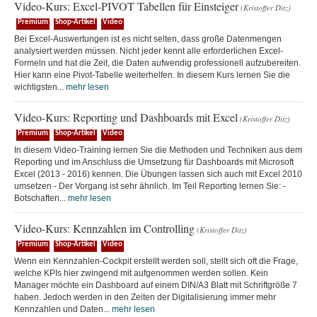
Video-Kurs: Excel-PIVOT Tabellen für Einsteiger
(Kristoffer Ditz)
Premium
Shop-Artikel
Video
Bei Excel-Auswertungen ist es nicht selten, dass große Datenmengen
analysiert werden müssen. Nicht jeder kennt alle erforderlichen Excel-
Formeln und hat die Zeit, die Daten aufwendig professionell aufzubereiten.
Hier kann eine Pivot-Tabelle weiterhelfen. In diesem Kurs lernen Sie die
wichtigsten...
mehr lesen
Video-Kurs: Reporting und Dashboards mit Excel
(Kristoffer Ditz)
Premium
Shop-Artikel
Video
In diesem Video-Training lernen Sie die Methoden und Techniken aus dem
Reporting und im Anschluss die Umsetzung für Dashboards mit Microsoft
Excel (2013 - 2016) kennen. Die Übungen lassen sich auch mit Excel 2010
umsetzen - Der Vorgang ist sehr ähnlich. Im Teil Reporting lernen Sie: -
Botschaften...
mehr lesen
Video-Kurs: Kennzahlen im Controlling
(Kristoffer Ditz)
Premium
Shop-Artikel
Video
Wenn ein Kennzahlen-Cockpit erstellt werden soll, stellt sich oft die Frage,
welche KPIs hier zwingend mit aufgenommen werden sollen. Kein
Manager möchte ein Dashboard auf einem DIN/A3 Blatt mit Schriftgröße 7
haben. Jedoch werden in den Zeiten der Digitalisierung immer mehr
Kennzahlen und Daten...
mehr lesen