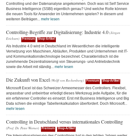
Controlling und der Datenanalyse angekommen. Doch was ist Self Service
Business Intelligence (SSBI) eigentlich genau? Und welche Rolle können
die neuen Tools für Anwender im Unternehmen spielen? In diesem und
weiteren Beiträgen...
mehr lesen
Controlling-Begriffe zur Digitalisierung: Industrie 4.0
(Jörgen
Erichsen)
Premium
Shop-Artikel
Als Industrie 4.0 wird in Deutschland im Wesentlichen die intelligente
Vernetzung von Maschinen, Abläufen, Produkten und Unternehmen mit IT-
und Kommunikationstechnologie bezeichnet. Charakteristisch ist die
zunehmende Dezentralisierung von Steuerungs- und Antriebstechnik
sowie die Arbeit mit ständig...
mehr lesen
Die Zukunft von Excel
(Wolff von Rechenberg)
Premium
Shop-Artikel
Microsoft Excel ist das Schweizer Armeemesser des Controllers. Flexibel,
anpassbar und unbeirrbar erledigt dieses Werkzeug jede Aufgabe, für die
ein erfahrener Controller es einsetzt. Erst mit Business Intelligence und Big
Data schien die einstige Tabellenkalkulation überfordert. Doch Microsoft...
mehr lesen
Controlling in Deutschland versus internationales Controlling
(Prof. Dr. Peter Werner)
Premium
Shop-Artikel
Die Internationalisierung des Controllings hat in den letzten Jahren weiter