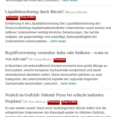
Technologie die Rolle des Controllers...
mehr lesen
Liquiditätssicherung durch Bitcoin?
(Mateusz Tokarski)
Premium
Shop-Artikel
Einführung in die Liquiditätssicherung Die Liquiditätssicherung des
Finanzcontrollings kapitalmarktorientierter Unternehmen sowie kleiner und
mittlerer Unternehmen verfolgt ähnliche Zielsetzungen. Sie hat die
Aufgabe, die gegenwärtige und zukünftige Zahlungsfähigkeit der
Unternehmen sicherzustellen...
mehr lesen
Begriffsverwirrung vermeiden: Index oder Indikator – wann ist
was relevant?
(Dr. Ursula Binder)
Premium
In Berichten mit wirtschaftlichem Kontext erscheint eine große Menge an
Kennzahlen, welche komplexe Sachverhalte komprimiert und damit
vereinfachend darstellen sollen. Diese Kennzahlen gehören zu zwei
Kategorien, die unterschiedliche Aspekte der zugrunde liegenden
Sachverhalte beschreiben, zwischen...
mehr lesen
Neulich im Golfclub: Fallende Preise bei schlecht laufenden
Projekten?
(Dr. Peter Hoberg)
Premium
Shop-Artikel
Es war wieder soweit. Nach einer anstrengenden Woche trafen sich die
erfolgreichen Unternehmer der Kleinstadt wieder im örtlichen Golfclub,