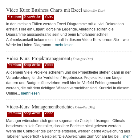
Video Kurs: Business Charts mit Excel
(Kristoffer Ditz)
Premium
Shop-Artikel
Video
In den meisten Fällen werden Excel-Diagramme mit zu viel Dekoration
erstellt. Hier ein Clipart, dort eine Legende. Allerdings sollten die
Diagramme aussagekräftig sein und beim Empfänger schnell
Aufmerksamkeit bekommen. Inhalt In diesem Video-Kurs lernen Sie: - wie
Werte im Linien-Diagramm...
mehr lesen
Video-Kurs: Projektmanagement
(Kristoffer Ditz)
Premium
Shop-Artikel
Video
Allgemein Viele Projekte scheitern und die Projektleiter stehen dann in der
Verantwortung für die "verfehlten" Ergebnisse. Projekte können länger
dauern und Budgets überziehen, weil hier im Vorfeld Fehler gemacht
werden, die mit dem richtigen Wissen vermeidbar sind. Kursziel In diesem
Online...
mehr lesen
Video-Kurs: Managementberichte
(Kristoffer Ditz)
Premium
Shop-Artikel
Video
Manager wünschen sich gerne sogenannte Cockpit-Lösungen. Oftmals
beschweren sich Controller, dass ihre Berichte nicht gelesen werden.
Wenn die Controller die Berichte erstellen, werden gerne Abweichung aus
Tabellen wiederholt - Beispiel: "Die Abweichung zum Vorjahr lag bei...
mehr