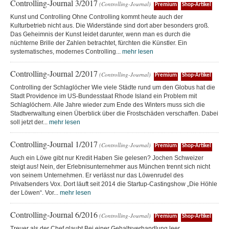
Controlling-Journal 3/2017
(Controlling-Journal)
Premium
Shop-Artikel
Kunst und Controlling Ohne Controlling kommt heute auch der
Kulturbetrieb nicht aus. Die Widerstände sind dort aber besonders groß.
Das Geheimnis der Kunst leidet darunter, wenn man es durch die
nüchterne Brille der Zahlen betrachtet, fürchten die Künstler. Ein
systematisches, modernes Controlling...
mehr lesen
Controlling-Journal 2/2017
(Controlling-Journal)
Premium
Shop-Artikel
Controlling der Schlaglöcher Wie viele Städte rund um den Globus hat die
Stadt Providence im US-Bundesstaat Rhode Island ein Problem mit
Schlaglöchern. Alle Jahre wieder zum Ende des Winters muss sich die
Stadtverwaltung einen Überblick über die Frostschäden verschaffen. Dabei
soll jetzt der...
mehr lesen
Controlling-Journal 1/2017
(Controlling-Journal)
Premium
Shop-Artikel
Auch ein Löwe gibt nur Kredit Haben Sie gelesen? Jochen Schweizer
steigt aus! Nein, der Erlebnisunternehmer aus München trennt sich nicht
von seinem Unternehmen. Er verlässt nur das Löwenrudel des
Privatsenders Vox. Dort läuft seit 2014 die Startup-Castingshow „Die Höhle
der Löwen“. Vor...
mehr lesen
Controlling-Journal 6/2016
(Controlling-Journal)
Premium
Shop-Artikel
Treuer als der Chef glaubt Bei einer Gehaltsverhandlung leer