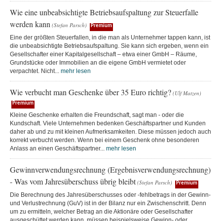
Wie eine unbeabsichtigte Betriebsaufspaltung zur Steuerfalle
werden kann
(Stefan Parsch)
Premium
Eine der größten Steuerfallen, in die man als Unternehmer tappen kann, ist
die unbeabsichtigte Betriebsaufspaltung. Sie kann sich ergeben, wenn ein
Gesellschafter einer Kapitalgesellschaft – etwa einer GmbH – Räume,
Grundstücke oder Immobilien an die eigene GmbH vermietet oder
verpachtet. Nicht...
mehr lesen
Wie verbucht man Geschenke über 35 Euro richtig?
(Ulf Matzen)
Premium
Kleine Geschenke erhalten die Freundschaft, sagt man - oder die
Kundschaft. Viele Unternehmen bedenken Geschäftspartner und Kunden
daher ab und zu mit kleinen Aufmerksamkeiten. Diese müssen jedoch auch
korrekt verbucht werden. Wenn bei einem Geschenk ohne besonderen
Anlass an einen Geschäftspartner...
mehr lesen
Gewinnverwendungsrechnung (Ergebnisverwendungsrechnung)
- Was vom Jahresüberschuss übrig bleibt
(Stefan Parsch)
Premium
Die Berechnung des Jahresüberschusses oder -fehlbetrags in der Gewinn-
und Verlustrechnung (GuV) ist in der Bilanz nur ein Zwischenschritt. Denn
um zu ermitteln, welcher Betrag an die Aktionäre oder Gesellschafter
ausgeschüttet werden kann, müssen beispielsweise Gewinn- oder