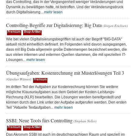
das Controlling, das in der Vergangenheit weniger Veränderungen und
Dynamik zu bewältigen hatte, ist betroffen. Und der Veränderungsdruck
durch Digitalisierung...
mehr lesen
Controlling-Begriffe zur Digitalisierung: Big Data
(Jörgen Erichsen)
Premium
Shop-Artikel
Wie bei vielen Digitalisierungsbegriffen ist auch der Begriff "BIG-DATA"
aktuell nicht einheitlich definiert. Im Folgenden wird davon ausgegangen,
dass mit Big Data allgemein große Datenmengen bezeichnet werden, die
aus vielen internen und externen Quellen stammen, die mit speziellen IT-
Lösungen...
mehr lesen
Übungsaufgaben: Kostenrechnung mit Musterlösungen Teil 3
(Günther Wittwer)
Premium
Im dritten Teil der Aufgaben zur Kostenrechnung können Sie weitere
mögliche Klausuraufgaben aus dem Gebiet der Kosten-Leistungs-
Rechnung (KLR) bearbeiten. Die Lösungen werden bereitgestellt und
können durch den Link unter der Aufgabe aufgerufen werden. Den ersten
Teil "Aktuelle Textaufgaben...
mehr lesen
SSBI: Neue Tools fürs Controlling
(Stephan Nelles)
Premium
Shop-Artikel
Das Akronym SSBI ist auch im deutschsprachigen Raum und speziell im