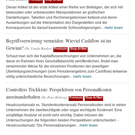
Premium
Shop-Artikel
Dieser Artikel ist der erste Artikel einer Reihe von Beiträgen, die sich mit
bewussten oder unbewussten Manipulationen an grafischen
Darstellungen, Tabellen und Rechenergebnissen befasst und deren
Auswirkungen auf die Interpretation des Dargestellten und die
Konsequenzen für darauf basierende Schlussfolgerungen...
mehr lesen
Begriffsverwirrung vermeiden: Wieviel Cashflow ist im
Gewinn?
(Dr. Ursula Binder)
Premium
Shop-Artikel
Schaut man sich die Kapitalflussrechnungen von Unternehmen an, die
diese im Rahmen ihres Geschäftsberichts veröffentlichen, findet man
verwirrender Weise für die einzelnen Positionen der jeweiligen
Überleitungsrechnungen (vom Periodenergebnis zum Cashflow) teilweise
völlig unterschiedliche Bezeichnungen...
mehr lesen
Controllers Trickkiste: Perspektiven von Personalkosten
auseinanderhalten
(Dr. Peter Hoberg)
Premium
Shop-Artikel
Headcountansatz vs. Stundenkostenansatz Personalkosten sind in vielen
Unternehmen die zweitwichtigste oder sogar wichtigste Kostenart. Eine
sorgfältige Analyse ist somit sehr wichtig. Dabei müssen die
Untersuchungen die folgenden beiden Perspektiven unterscheiden: -
Headcountansatz: Die Personalplanungen...
mehr lesen