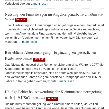
Verlustvorträge aus...
mehr lesen
Nutzung von Firmenwagen im Angehörigenarbeitsverhältnis
(Ulf
Matzen)
Premium
Eine Überlassung von Firmenwagen an Angehörige wie den Ehepartner ist
grundsätzlich möglich. Allerdings sind dabei einige Details zu beachten,
wenn man Ärger mit dem Finanzamt vermeiden will. Viele Arbeitgeber
stellen ihren Arbeitnehmern einen Firmenwagen bzw. Dienstwagen zur
Verfügung....
mehr lesen
Betriebliche Altersversorgung - Ergänzung zur gesetzlichen
Rente
(Stefan Parsch)
Premium
Das Niveau der gesetzlichen Rentenversicherung sinkt: Während 1977 die
Standardrente noch etwa 60 % des durchschnittlichen
Jahresarbeitsentgelts entsprach, sind es heute weniger als 50 %. Weil in
den kommenden Jahren die geburtenstarken Jahrgänge aus den 1960er
Jahren in Rente gehen werden, könnte...
mehr lesen
Häufige Fehler bei Anwendung der Kleinunternehmerregelung
nach § 19 UStG
(Ulf Matzen)
Premium
Die Kleinunternehmerregelung kann Unternehmern helfen, viel Zeit zu
sparen. Wer sie nutzen kann, muss keine Umsatzsteuer abführen und spart