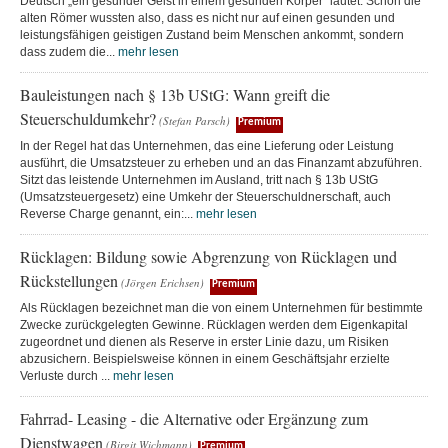
Deutsch „ein gesunder Geist in einem gesunden Körper“ lautet. Schon die
alten Römer wussten also, dass es nicht nur auf einen gesunden und
leistungsfähigen geistigen Zustand beim Menschen ankommt, sondern
dass zudem die...
mehr lesen
Bauleistungen nach § 13b UStG: Wann greift die
Steuerschuldumkehr?
(Stefan Parsch)
Premium
In der Regel hat das Unternehmen, das eine Lieferung oder Leistung
ausführt, die Umsatzsteuer zu erheben und an das Finanzamt abzuführen.
Sitzt das leistende Unternehmen im Ausland, tritt nach § 13b UStG
(Umsatzsteuergesetz) eine Umkehr der Steuerschuldnerschaft, auch
Reverse Charge genannt, ein:...
mehr lesen
Rücklagen: Bildung sowie Abgrenzung von Rücklagen und
Rückstellungen
(Jörgen Erichsen)
Premium
Als Rücklagen bezeichnet man die von einem Unternehmen für bestimmte
Zwecke zurückgelegten Gewinne. Rücklagen werden dem Eigenkapital
zugeordnet und dienen als Reserve in erster Linie dazu, um Risiken
abzusichern. Beispielsweise können in einem Geschäftsjahr erzielte
Verluste durch ...
mehr lesen
Fahrrad- Leasing - die Alternative oder Ergänzung zum
Dienstwagen
(Birgit Wichmann)
Premium