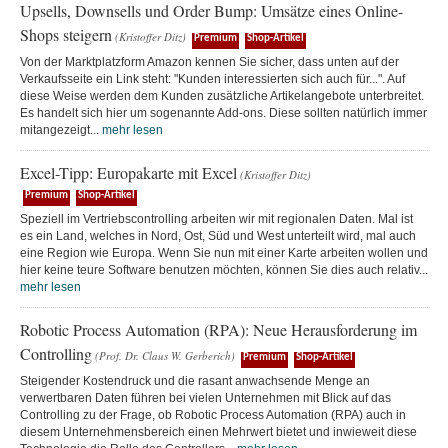
Upsells, Downsells und Order Bump: Umsätze eines Online-
Shops steigern
(Kristoffer Ditz)
Premium
Shop-Artikel
Von der Marktplatzform Amazon kennen Sie sicher, dass unten auf der
Verkaufsseite ein Link steht: "Kunden interessierten sich auch für...". Auf
diese Weise werden dem Kunden zusätzliche Artikelangebote unterbreitet.
Es handelt sich hier um sogenannte Add-ons. Diese sollten natürlich immer
mitangezeigt...
mehr lesen
Excel-Tipp: Europakarte mit Excel
(Kristoffer Ditz)
Premium
Shop-Artikel
Speziell im Vertriebscontrolling arbeiten wir mit regionalen Daten. Mal ist
es ein Land, welches in Nord, Ost, Süd und West unterteilt wird, mal auch
eine Region wie Europa. Wenn Sie nun mit einer Karte arbeiten wollen und
hier keine teure Software benutzen möchten, können Sie dies auch relativ...
mehr lesen
Robotic Process Automation (RPA): Neue Herausforderung im
Controlling
(Prof. Dr. Claus W. Gerberich)
Premium
Shop-Artikel
Steigender Kostendruck und die rasant anwachsende Menge an
verwertbaren Daten führen bei vielen Unternehmen mit Blick auf das
Controlling zu der Frage, ob Robotic Process Automation (RPA) auch in
diesem Unternehmensbereich einen Mehrwert bietet und inwieweit diese