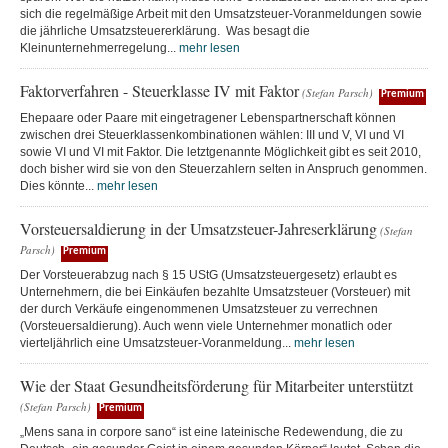
sich die regelmäßige Arbeit mit den Umsatzsteuer-Voranmeldungen sowie
die jährliche Umsatzsteuererklärung. Was besagt die
Kleinunternehmerregelung...
mehr lesen
Faktorverfahren - Steuerklasse IV mit Faktor
(Stefan Parsch)
Premium
Ehepaare oder Paare mit eingetragener Lebenspartnerschaft können
zwischen drei Steuerklassenkombinationen wählen: III und V, VI und VI
sowie VI und VI mit Faktor. Die letztgenannte Möglichkeit gibt es seit 2010,
doch bisher wird sie von den Steuerzahlern selten in Anspruch genommen.
Dies könnte...
mehr lesen
Vorsteuersaldierung in der Umsatzsteuer-Jahreserklärung
(Stefan
Parsch)
Premium
Der Vorsteuerabzug nach § 15 UStG (Umsatzsteuergesetz) erlaubt es
Unternehmern, die bei Einkäufen bezahlte Umsatzsteuer (Vorsteuer) mit
der durch Verkäufe eingenommenen Umsatzsteuer zu verrechnen
(Vorsteuersaldierung). Auch wenn viele Unternehmer monatlich oder
vierteljährlich eine Umsatzsteuer-Voranmeldung...
mehr lesen
Wie der Staat Gesundheitsförderung für Mitarbeiter unterstützt
(Stefan Parsch)
Premium
„Mens sana in corpore sano“ ist eine lateinische Redewendung, die zu