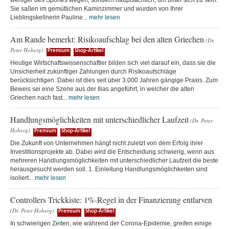
weniger des Sportes wegen, sondern hauptsächlich, um unter sich zu sein.
Sie saßen im gemütlichen Kaminzimmer und wurden von Ihrer
Lieblingskellnerin Pauline...
mehr lesen
Am Rande bemerkt: Risikoaufschlag bei den alten Griechen
(Dr.
Peter Hoberg)
Premium
Shop-Artikel
Heutige Wirtschaftswissenschaftler bilden sich viel darauf ein, dass sie die
Unsicherheit zukünftiger Zahlungen durch Risikoaufschläge
berücksichtigen. Dabei ist dies seit über 3.000 Jahren gängige Praxis. Zum
Beweis sei eine Szene aus der Ilias angeführt, in welcher die alten
Griechen nach fast...
mehr lesen
Handlungsmöglichkeiten mit unterschiedlicher Laufzeit
(Dr. Peter
Hoberg)
Premium
Shop-Artikel
Die Zukunft von Unternehmen hängt nicht zuletzt von dem Erfolg ihrer
Investitionsprojekte ab. Dabei wird die Entscheidung schwierig, wenn aus
mehreren Handlungsmöglichkeiten mit unterschiedlicher Laufzeit die beste
herausgesucht werden soll. 1. Einleitung Handlungsmöglichkeiten sind
isoliert...
mehr lesen
Controllers Trickkiste: 1%-Regel in der Finanzierung entlarven
(Dr. Peter Hoberg)
Premium
Shop-Artikel
In schwierigen Zeiten, wie während der Corona-Epidemie, greifen einige