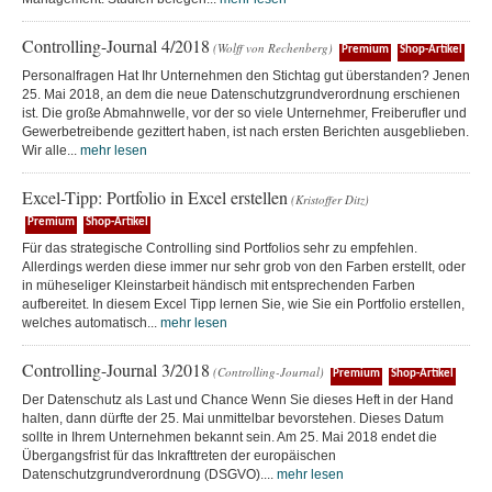
Controlling-Journal 4/2018
(Wolff von Rechenberg)
Premium
Shop-Artikel
Personalfragen Hat Ihr Unternehmen den Stichtag gut überstanden? Jenen
25. Mai 2018, an dem die neue Datenschutzgrundverordnung erschienen
ist. Die große Abmahnwelle, vor der so viele Unternehmer, Freiberufler und
Gewerbetreibende gezittert haben, ist nach ersten Berichten ausgeblieben.
Wir alle...
mehr lesen
Excel-Tipp: Portfolio in Excel erstellen
(Kristoffer Ditz)
Premium
Shop-Artikel
Für das strategische Controlling sind Portfolios sehr zu empfehlen.
Allerdings werden diese immer nur sehr grob von den Farben erstellt, oder
in müheseliger Kleinstarbeit händisch mit entsprechenden Farben
aufbereitet. In diesem Excel Tipp lernen Sie, wie Sie ein Portfolio erstellen,
welches automatisch...
mehr lesen
Controlling-Journal 3/2018
(Controlling-Journal)
Premium
Shop-Artikel
Der Datenschutz als Last und Chance Wenn Sie dieses Heft in der Hand
halten, dann dürfte der 25. Mai unmittelbar bevorstehen. Dieses Datum
sollte in Ihrem Unternehmen bekannt sein. Am 25. Mai 2018 endet die
Übergangsfrist für das Inkrafttreten der europäischen
Datenschutzgrundverordnung (DSGVO)....
mehr lesen