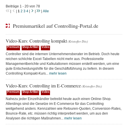
Beiträge 1 - 20 von 78
|
|
1
2
3
4
|
|
|
Alle
Premiumartikel auf Controlling-Portal.de
Video-Kurs: Controlling kompakt
(Kristoffer Ditz)
Premium
Shop-Artikel
Video
Controller sind die internen Unternehmensberater im Betrieb. Doch heute
reichen schlichte Excel-Tabellen nicht mehr aus. Professionelle
Managementberichte und Kalkulationen müssen erstellt werden, um eine
gute Entscheidungshilfe für die Geschäftsführung zu liefern. In diesem
Controlling Kompakt-Kurs...
mehr lesen
Video-Kurs: Controlling im E-Commerce
(Kristoffer Ditz)
Premium
Shop-Artikel
Video
Nahezu jeder Einzelhändler betreibt heute auch einen Online-Shop.
Allerdings sind die Gesetze im E-Commerce für das Controlling
weitgehend anders. Kennzahlen wie Retouren-Quoten, Conversion-Rates,
Bounce-Rate, etc. müssen richtig interpretiert werden, um aus den
Analysen die richtigen Maßnahmen...
mehr lesen