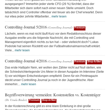
ausgegangen? Immerhin jeder vierte CFO (26 %) fürchtet, dass der
Mitarbeiter sich dann sofort nach einer neuen Stelle umsieht. Doch
tatsächlich sind Controller offenbar viel treuer als der Chef erwartet. Denn
nur etwa jeder zehnte Mitarbeiter...
mehr lesen
Controlling-Journal 5/2016
(Controlling-Journal)
Premium
Lächeln, wenn es mal nicht läuft Kurz vor dem Redaktionsschluss dieser
Ausgabe ereilte uns die folgende Nachricht, die mit Controlling und
Management eigentlich nichts zu tun hat – oder vielleicht doch? Lukas
Podolski hat seinen Rücktritt von der Fußballnationalmannschaft erklärt.
Viele...
mehr lesen
Controlling-Journal 4/2016
(Controlling-Journal)
Premium
Shop-Artikel
Das erste Halbjahr Nein, wir wollen den Zähler nicht auf Null stellen, wie
die Schiedsrichterlegende Urs Meier in dieser Ausgabe im Interview (Seite
5) vor wichtigen Entscheidungen empfiehlt. Denn für ein Printmagazin
steckt unser Controlling-Journal ja noch in der Jugendfrische. Aber
immerhin:...
mehr lesen
Begriffsverwirrung vermeiden: Kostenstellen vs. Kostenträger
(Dr. Ursula Binder)
Premium
Shop-Artikel
In der Kostenrechnung gibt es eine klare Einteilung in drei große