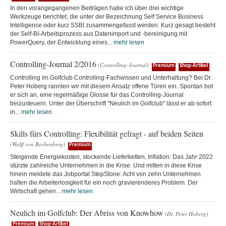
In den vorangegangenen Beiträgen habe ich über drei wichtige
Werkzeuge berichtet, die unter der Bezeichnung Self Service Business
Intelligence oder kurz SSBI zusammengefasst werden. Kurz gesagt besteht
der Self-BI-Arbeitsprozess aus Datenimport und -bereinigung mit
PowerQuery, der Entwicklung eines...
mehr lesen
Controlling-Journal 2/2016
(Controlling-Journal)
Premium
Shop-Artikel
Controlling im Golfclub Controlling-Fachwissen und Unterhaltung? Bei Dr.
Peter Hoberg rannten wir mit diesem Ansatz offene Türen ein. Spontan bot
er sich an, eine regelmäßige Glosse für das Controlling-Journal
beizusteuern. Unter der Überschrift "Neulich im Golfclub" lässt er ab sofort
in...
mehr lesen
Skills fürs Controlling: Flexibilität gefragt - auf beiden Seiten
(Wolff von Rechenberg)
Premium
Steigende Energiekosten, stockende Lieferketten, Inflation: Das Jahr 2022
stürzte zahlreiche Unternehmen in die Krise. Und mitten in diese Krise
hinein meldete das Jobportal StepStone: Acht von zehn Unternehmen
halten die Arbeiterlosigkeit für ein noch gravierenderes Problem. Der
Wirtschaft gehen...
mehr lesen
Neulich im Golfclub: Der Abriss von Knowhow
(Dr. Peter Hoberg)
Premium
Shop-Artikel