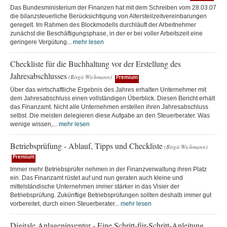
Das Bundesministerium der Finanzen hat mit dem Schreiben vom 28.03.07
die bilanzsteuerliche Berücksichtigung von Altersteilzeitvereinbarungen
geregelt. Im Rahmen des Blockmodells durchläuft der Arbeitnehmer
zunächst die Beschäftigungsphase, in der er bei voller Arbeitszeit eine
geringere Vergütung...
mehr lesen
Checkliste für die Buchhaltung vor der Erstellung des
Jahresabschlusses
(Birgit Wichmann)
Premium
Über das wirtschaftliche Ergebnis des Jahres erhalten Unternehmer mit
dem Jahresabschluss einen vollständigen Überblick. Diesen Bericht erhält
das Finanzamt. Nicht alle Unternehmen erstellen ihren Jahresabschluss
selbst. Die meisten delegieren diese Aufgabe an den Steuerberater. Was
wenige wissen,...
mehr lesen
Betriebsprüfung - Ablauf, Tipps und Checkliste
(Birgit Wichmann)
Premium
Immer mehr Betriebsprüfer nehmen in der Finanzverwaltung ihren Platz
ein. Das Finanzamt rüstet auf und nun geraten auch kleine und
mittelständische Unternehmen immer stärker in das Visier der
Betriebsprüfung. Zukünftige Betriebsprüfungen sollten deshalb immer gut
vorbereitet, durch einen Steuerberater...
mehr lesen
Digitale Anlageninventur - Eine Schritt-für-Schritt-Anleitung