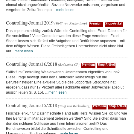
einmal nicht ungewöhnlich: Soziale Netzwerke entstehen, vergreisen und
vergehen im Zeitraffertempo....
mehr lesen
Controlling-Journal 2019
(Wolff von Rechenberg)
Premium
Shop-Artikel
Das Imperium schlägt zurück Wäre ein Controlling ohne Excel-Tabellen für
Sie vorstellbar? Viele Controller werden diese Frage verneinen. Excel
Sheets lassen sich für fast alle Aufgaben und Bedürfnisse anpassen – mit
dem nötigen Wissen. Diese Freiheit geben Unternehmen nicht ohne Not
auf...
mehr lesen
Controlling-Journal 6/2018
(Redaktion CP)
Premium
Shop-Artikel
Skills fürs Controlling Was erwarten Unternehmen eigentlich von uns?
Diese Frage bewegt unter den Controllern keineswegs nur die
Berufseinsteiger. Eine aktuelle Studie des Jobportals StepStone hat
ergeben, dass nur 17 Prozent aller Fachkräfte einen Jobwechsel absolut
ausschließen (s. S. 15). ...
mehr lesen
Controlling-Journal 5/2018
(Wolff von Rechenberg)
Premium
Shop-Artikel
Frischzellenkur für Datenfriedhöfe Hand aufs Herz: Wissen Sie, ob und wie
Ihre Berichte im Management gelesen werden? Sind Sie sicher, dass man
dort die richtigen Schlüsse aus Ihren Informationen zieht? Das
Berichtswesen bildet die Schnittstelle zwischen Controlling und
Management. Studien belegen...
mehr lesen