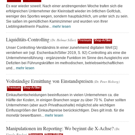
Es war wieder soweit. Nach einer anstrengenden Woche trafen sich die
erfolgreichen Unternehmer der Kleinstadt wieder im örtlichen Golfclub,
weniger des Sportes wegen, sondern hauptsächlich, um unter sich zu sein.
Sie saßen im gemütlichen Kaminzimmer und wurden von Ihrer
Lieblingskellnerin Pauline...
mehr lesen
Liquiditäts-Controlling
(Dr. Helmut Siller)
Premium
Shop-Artikel
Unser Controlling-Verständnis In einer zunehmend digitalen Welt [1]
verstehen wir (vgl. Eschenbach/Siller 2019, S. 92) Controlling als eine die
Unternehmensführung - ergänzende Funktion im Sinne des Ausgleichs von
Defiziten bei Führungskräften im methodischen, betriebswirtschaftlichen
und...
mehr lesen
Vollständige Ermittlung von Einstandspreisen
(Dr. Peter Hoberg)
Premium
Shop-Artikel
Einkaufsentscheidungen beeinflussen in vielen Unternehmen ca. die
Hälfte der Kosten, in einigen Branchen sogar zu über 70 %. Daher sollten
Unternehmen (aber auch Privathaushalte) möglichst alle wichtigen
Einflussgrößen der Einkaufspreise berücksichtigen. Dies gilt insb. für die
monetär bewertbaren...
mehr lesen
Manipulationen im Reporting: Wo beginnt die X-Achse?
(Dr.
Ursula Binder)