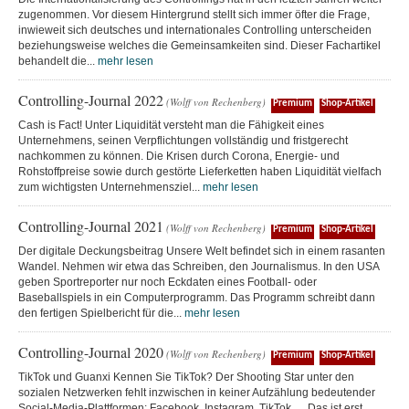
zugenommen. Vor diesem Hintergrund stellt sich immer öfter die Frage,
inwieweit sich deutsches und internationales Controlling unterscheiden
beziehungsweise welches die Gemeinsamkeiten sind. Dieser Fachartikel
behandelt die...
mehr lesen
Controlling-Journal 2022
(Wolff von Rechenberg)
Premium
Shop-Artikel
Cash is Fact! Unter Liquidität versteht man die Fähigkeit eines
Unternehmens, seinen Verpflichtungen vollständig und fristgerecht
nachkommen zu können. Die Krisen durch Corona, Energie- und
Rohstoffpreise sowie durch gestörte Lieferketten haben Liquidität vielfach
zum wichtigsten Unternehmensziel...
mehr lesen
Controlling-Journal 2021
(Wolff von Rechenberg)
Premium
Shop-Artikel
Der digitale Deckungsbeitrag Unsere Welt befindet sich in einem rasanten
Wandel. Nehmen wir etwa das Schreiben, den Journalismus. In den USA
geben Sportreporter nur noch Eckdaten eines Football- oder
Baseballspiels in ein Computerprogramm. Das Programm schreibt dann
den fertigen Spielbericht für die...
mehr lesen
Controlling-Journal 2020
(Wolff von Rechenberg)
Premium
Shop-Artikel
TikTok und Guanxi Kennen Sie TikTok? Der Shooting Star unter den
sozialen Netzwerken fehlt inzwischen in keiner Aufzählung bedeutender
Social-Media-Plattformen: Facebook, Instagram, TikTok … Das ist erst