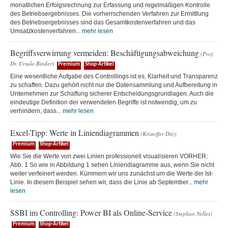
monatlichen Erfolgsrechnung zur Erfassung und regelmäßigen Kontrolle
des Betriebsergebnisses. Die vorherrschenden Verfahren zur Ermittlung
des Betriebsergebnisses sind das Gesamtkostenverfahren und das
Umsatzkostenverfahren...
mehr lesen
Begriffsverwirrung vermeiden: Beschäftigungsabweichung
(Prof.
Dr. Ursula Binder)
Premium
Shop-Artikel
Eine wesentliche Aufgabe des Controllings ist es, Klarheit und Transparenz
zu schaffen. Dazu gehört nicht nur die Datensammlung und Aufbereitung in
Unternehmen zur Schaffung sicherer Entscheidungsgrundlagen. Auch die
eindeutige Definition der verwendeten Begriffe ist notwendig, um zu
verhindern, dass...
mehr lesen
Excel-Tipp: Werte in Liniendiagrammen
(Kristoffer Ditz)
Premium
Shop-Artikel
Wie Sie die Werte von zwei Linien professionell visualisieren VORHER:
Abb. 1 So wie in Abbildung 1 sehen Liniendiagramme aus, wenn Sie nicht
weiter verfeinert werden. Kümmern wir uns zunächst um die Werte der Ist-
Linie. In diesem Beispiel sehen wir, dass die Linie ab September...
mehr
lesen
SSBI im Controlling: Power BI als Online-Service
(Stephan Nelles)
Premium
Shop-Artikel