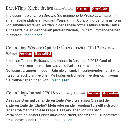
Excel-Tipp: Kreise drehen
(Kristoffer Ditz)
Premium
Shop-Artikel
In diesem Tipp erfahren Sie, wie Sie nummerierte Kreise automatisch in
einer Tabelle platzieren können. Wenn wir im Controlling Berichte in Form
von Tabellen erstellen, werden in der Tabelle oftmals nummerierte Kreise
eingesetzt, die an den Stellen platziert werden, um dem Empfänger einen
leichteren...
mehr lesen
Controlling-Wissen: Optimale Überkapazität (Teil 2)
(Dr. Peter
Hoberg)
Premium
Shop-Artikel
Im ersten Teil des Beitrages, erschienen in Ausgabe 2/2018 Controlling
Journal, war ermittelt worden, wie zu kalkulieren ist, wenn die
Nettoeinsparungen in jedem Jahr gleich sind. Im vorliegenden Teil 2 wird
nun untersucht, mit welchen Methoden entschieden werden kann, wenn
die Nettoeinsparungen von...
mehr lesen
Controlling-Journal 2/2018
(Controlling-Journal)
Premium
Shop-Artikel
Das satte Grün auf der anderen Seite Wie grün ist das Gras auf der
anderen Seite der Straße? Mehr oder minder regelmäßig stellt sich wohl
jeder Arbeitnehmer diese Frage. Dass ein jeder von uns nach
Verbesserung seiner Lebensumstände strebt, zählt zu den Grundmotiven
des menschlichen Handelns....
mehr lesen