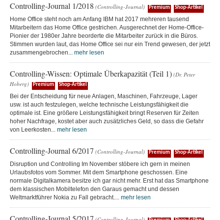
Controlling-Journal 1/2018
(Controlling-Journal)
Premium
Shop-Artikel
Home Office steht noch am Anfang IBM hat 2017 mehreren tausend
Mitarbeitern das Home Office gestrichen. Ausgerechnet der Home-Office-
Pionier der 1980er Jahre beorderte die Mitarbeiter zurück in die Büros.
Stimmen wurden laut, das Home Office sei nur ein Trend gewesen, der jetzt
zusammengebrochen...
mehr lesen
Controlling-Wissen: Optimale Überkapazität (Teil 1)
(Dr. Peter
Hoberg)
Premium
Shop-Artikel
Bei der Entscheidung für neue Anlagen, Maschinen, Fahrzeuge, Lager
usw. ist auch festzulegen, welche technische Leistungsfähigkeit die
optimale ist. Eine größere Leistungsfähigkeit bringt Reserven für Zeiten
hoher Nachfrage, kostet aber auch zusätzliches Geld, so dass die Gefahr
von Leerkosten...
mehr lesen
Controlling-Journal 6/2017
(Controlling-Journal)
Premium
Shop-Artikel
Disruption und Controlling Im November stöbere ich gern in meinen
Urlaubsfotos vom Sommer. Mit dem Smartphone geschossen. Eine
normale Digitalkamera besitze ich gar nicht mehr. Erst hat das Smartphone
dem klassischen Mobiltelefon den Garaus gemacht und dessen
Weltmarktführer Nokia zu Fall gebracht....
mehr lesen
Controlling-Journal 5/2017
(Controlling-Journal)