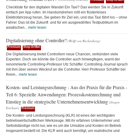
Premium
Shop-Artikel
Checkliste für den digitalen Wandel Ein Taxi? Das werden Sie in Zukunft
einfach per App rufen. Im Handumdrehen rollt ein flüsterleises
Elektrofahrzeug heran, Sie geben Ihr Ziel ein, und das Taxi fährt los – ohne
Fahrer. Das ist die Zukunft und für ein ausgewähltes Testpublikum im
asiatischen...
mehr lesen
Digitalisierung ohne Controller?
(Wolff von Rechenberg)
Premium
Shop-Artikel
Die Digitalisierung bietet Controllern neue Chancen, verkünden viele
Experten. Doch sie könnte die Controller auch hinwegfegen, warnt der
renommierte Controlling-Professor Utz Schäffer. Controlling-Journal sprach
mit ihm über seinen Weckruf an die Controller. Herr Professor Schäffer bei
Ihrem...
mehr lesen
Kosten- und Leistungsrechnung - Aus der Praxis für die Praxis -
Teil 6: Spezielle Anwendungen: Prozesskostenrechnung und
Einstieg in die strategische Unternehmensentwicklung
(Jörgen
Erichsen)
Premium
Die Kosten- und Leistungsrechnung (KLR) ist eines der wichtigsten
betriebswirtschaftlichen Werkzeuge. Mit ihr erfahren Unternehmer und
Selbstständige nicht nur, wie es um die Umsätze und Kosten im Betrieb
insgesamt bestellt ist. Die KLR wird auch benötigt, um realistische und