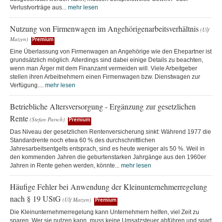
Verlustvorträge aus...
mehr lesen
Nutzung von Firmenwagen im Angehörigenarbeitsverhältnis
(Ulf
Matzen)
Premium
Eine Überlassung von Firmenwagen an Angehörige wie den Ehepartner ist
grundsätzlich möglich. Allerdings sind dabei einige Details zu beachten,
wenn man Ärger mit dem Finanzamt vermeiden will. Viele Arbeitgeber
stellen ihren Arbeitnehmern einen Firmenwagen bzw. Dienstwagen zur
Verfügung....
mehr lesen
Betriebliche Altersversorgung - Ergänzung zur gesetzlichen
Rente
(Stefan Parsch)
Premium
Das Niveau der gesetzlichen Rentenversicherung sinkt: Während 1977 die
Standardrente noch etwa 60 % des durchschnittlichen
Jahresarbeitsentgelts entsprach, sind es heute weniger als 50 %. Weil in
den kommenden Jahren die geburtenstarken Jahrgänge aus den 1960er
Jahren in Rente gehen werden, könnte...
mehr lesen
Häufige Fehler bei Anwendung der Kleinunternehmerregelung
nach § 19 UStG
(Ulf Matzen)
Premium
Die Kleinunternehmerregelung kann Unternehmern helfen, viel Zeit zu
sparen. Wer sie nutzen kann, muss keine Umsatzsteuer abführen und spart