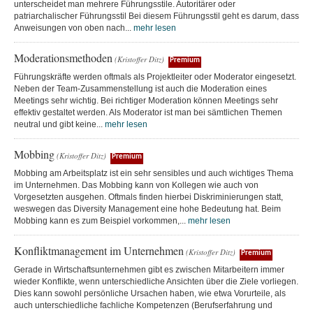
unterscheidet man mehrere Führungsstile. Autoritärer oder
patriarchalischer Führungsstil Bei diesem Führungsstil geht es darum, dass
Anweisungen von oben nach...
mehr lesen
Moderationsmethoden
(Kristoffer Ditz)
Premium
Führungskräfte werden oftmals als Projektleiter oder Moderator eingesetzt.
Neben der Team-Zusammenstellung ist auch die Moderation eines
Meetings sehr wichtig. Bei richtiger Moderation können Meetings sehr
effektiv gestaltet werden. Als Moderator ist man bei sämtlichen Themen
neutral und gibt keine...
mehr lesen
Mobbing
(Kristoffer Ditz)
Premium
Mobbing am Arbeitsplatz ist ein sehr sensibles und auch wichtiges Thema
im Unternehmen. Das Mobbing kann von Kollegen wie auch von
Vorgesetzten ausgehen. Oftmals finden hierbei Diskriminierungen statt,
weswegen das Diversity Management eine hohe Bedeutung hat. Beim
Mobbing kann es zum Beispiel vorkommen,...
mehr lesen
Konfliktmanagement im Unternehmen
(Kristoffer Ditz)
Premium
Gerade in Wirtschaftsunternehmen gibt es zwischen Mitarbeitern immer
wieder Konflikte, wenn unterschiedliche Ansichten über die Ziele vorliegen.
Dies kann sowohl persönliche Ursachen haben, wie etwa Vorurteile, als
auch unterschiedliche fachliche Kompetenzen (Berufserfahrung und