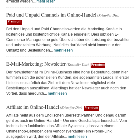
erreicht werden...
mehr lesen
Paid und Unpaid Channels im Online-Handel
(Kristoffer Ditz)
Premium
Bei den Unpaid und Paid Channels werden die Marketing-Kanäle in
kostenlose und kostenpflichtige Kanäle eingeteilt. Dies gibt den E-
Commerce-Manager eine gute Übersicht über die Leistung der bezahlten
und unbezahlten Werbung. Natürlich darf dabei nicht immer nur der
Umsatz und Bestellungen...
mehr lesen
E-Mail-Marketing: Newsletter
(Kristoffer Ditz)
Premium
Der Newsletter hat im Online-Business eine hohe Bedeutung, denn hier
tummeln sich die potenziellen Kunden, die sogenannten Leads. In erster
Linie ist es natürlich das Ziel, mit dem Newsletter möglichst viele
Bestellungen auszulösen. Allerdings hat der Newsletter auch noch den
Vorteil, dass hierdurch...
mehr lesen
Affiliate im Online-Handel
(Kristoffer Ditz)
Premium
Affiliate heißt aus dem Englischen übersetzt Partner. Und genau darum
geht es auch im Online-Handel – Um eine Geschäftspartnerschaft. Vom
technischen funktioniert das Affiliate-System so, dass von einem
Onlineshop-Betreiber, dem Vendor (Verkäufer) ein Promo-Link
ausgegeben wird, den der Affiliate...
mehr lesen