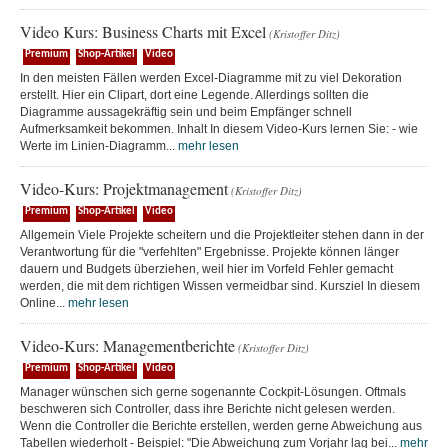
Video Kurs: Business Charts mit Excel
(Kristoffer Ditz)
Premium
Shop-Artikel
Video
In den meisten Fällen werden Excel-Diagramme mit zu viel Dekoration
erstellt. Hier ein Clipart, dort eine Legende. Allerdings sollten die
Diagramme aussagekräftig sein und beim Empfänger schnell
Aufmerksamkeit bekommen. Inhalt In diesem Video-Kurs lernen Sie: - wie
Werte im Linien-Diagramm...
mehr lesen
Video-Kurs: Projektmanagement
(Kristoffer Ditz)
Premium
Shop-Artikel
Video
Allgemein Viele Projekte scheitern und die Projektleiter stehen dann in der
Verantwortung für die "verfehlten" Ergebnisse. Projekte können länger
dauern und Budgets überziehen, weil hier im Vorfeld Fehler gemacht
werden, die mit dem richtigen Wissen vermeidbar sind. Kursziel In diesem
Online...
mehr lesen
Video-Kurs: Managementberichte
(Kristoffer Ditz)
Premium
Shop-Artikel
Video
Manager wünschen sich gerne sogenannte Cockpit-Lösungen. Oftmals
beschweren sich Controller, dass ihre Berichte nicht gelesen werden.
Wenn die Controller die Berichte erstellen, werden gerne Abweichung aus
Tabellen wiederholt - Beispiel: "Die Abweichung zum Vorjahr lag bei...
mehr