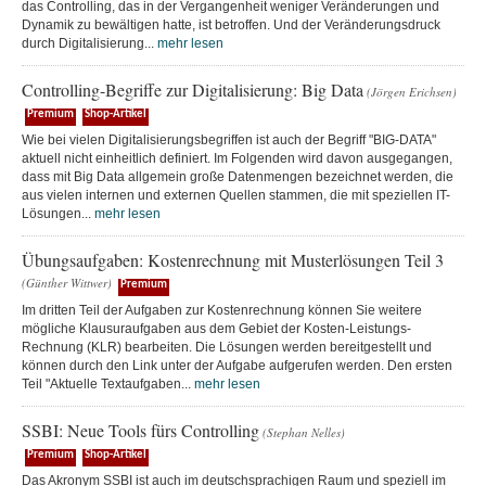
das Controlling, das in der Vergangenheit weniger Veränderungen und
Dynamik zu bewältigen hatte, ist betroffen. Und der Veränderungsdruck
durch Digitalisierung...
mehr lesen
Controlling-Begriffe zur Digitalisierung: Big Data
(Jörgen Erichsen)
Premium
Shop-Artikel
Wie bei vielen Digitalisierungsbegriffen ist auch der Begriff "BIG-DATA"
aktuell nicht einheitlich definiert. Im Folgenden wird davon ausgegangen,
dass mit Big Data allgemein große Datenmengen bezeichnet werden, die
aus vielen internen und externen Quellen stammen, die mit speziellen IT-
Lösungen...
mehr lesen
Übungsaufgaben: Kostenrechnung mit Musterlösungen Teil 3
(Günther Wittwer)
Premium
Im dritten Teil der Aufgaben zur Kostenrechnung können Sie weitere
mögliche Klausuraufgaben aus dem Gebiet der Kosten-Leistungs-
Rechnung (KLR) bearbeiten. Die Lösungen werden bereitgestellt und
können durch den Link unter der Aufgabe aufgerufen werden. Den ersten
Teil "Aktuelle Textaufgaben...
mehr lesen
SSBI: Neue Tools fürs Controlling
(Stephan Nelles)
Premium
Shop-Artikel
Das Akronym SSBI ist auch im deutschsprachigen Raum und speziell im