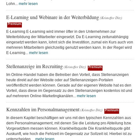
Lohn...
mehr lesen
E-Learning und Webinare in der Weiterbildung
(Kristoffer Ditz)
Premium
E-Learning E-Learning wird immer öfter in den Unternehmen zur
Weiterbildung der Mitarbeiter eingesetzt. Da E-Learning zeitunabhängig
eingesetzt werden kann, lohnt sich die Investition, zumal ein Kurs auch von
mehreren Mitarbeitern gleichzeitig genutzt werden kann. In der Regel wird
E-Learning...
mehr lesen
Stellenanzeige im Recruiting
(Kristoffer Ditz)
Premium
Im Online-Handel haben die Betreiber den Vorteil, dass Stellenanzeigen
heute direkt auf der Website oder auf Stellenanzeigen-Portalen
veröffentlicht werden können. Gerade auf der eigenen Website hat es den
Vorteil, dass diese im Gegensatz zu den Stellenanzeigen kostenlos ist und
auf mehreren Online-Marketingkanälen...
mehr lesen
Kennzahlen im Personalmanagement
(Kristoffer Ditz)
Premium
In diesem Kapitel beschäftigen wir uns mit den typischen Kennzahlen aus
dem Personalmanagement, mit denen Sie die Leistung pro Abteilung bzw.
Vorgesetztem messen können. Krankheitsquote Die Krankheitsquote gibt
Auskunft, wie hoch die Fehlzeit im Gegensatz zur Sollzeit ist. Hierbei ist zu
unterscheiden,...
mehr lesen