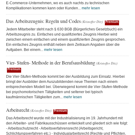
E-Commerce-Unternehmen, wo es auch nachts zu technischen
Komplikationen kommen kann oder Kunden...
mehr lesen
Das Arbeitszeugnis: Regeln und Codes
(Kristoffer Ditz)
Premium
Jedem Mitarbeiter steht nach § 630 BGB (Bürgerliches Gesetzbuch) ein
Arbeitszeugnis zu. Einfaches und qualifiziertes Zeugnis Hierbei wird
zwischen einem einfachen und einem qualifizierten Zeugnis gesprochen.
Ein einfaches Zeugnis enthält neben dem Zeitraum Angaben über die
Aufgaben. Bei einem...
mehr lesen
Vier- Stufen- Methode in der Berufsausbildung
(Kristoffer Ditz)
Premium
Die Vier-Stufen-Methode kommt bei der Ausbildung zum Einsatz. Hierbei
bringt der Ausbilder dem Auszubildenden neue Themen nach einem
entsprechenden Modell bei. Überwiegend kommt die Vier-Stufen-Methode
bei psychomotorischen Tätigkeiten und seltener bei typisch
kaufmännischen Tätigkeiten zum...
mehr lesen
Arbeitsrecht
(Kristoffer Ditz)
Premium
Das Arbeitsrecht wurde mit der Industrialisierung im 19. Jahrhundert mit
den Arbeiter- und Fabrikausschüssen entwickelt und gliedert sich wie folgt:
- Arbeitsschutzrecht - Arbeitsverfahrensrecht (Arbeitsgericht,
Schlichtungsverfahren etc.) - Individualarbeitsrecht (Rechte und Pflichten,