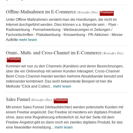
Offline-Maßnahmen im E-Commerce
(Kristoffer Ditz)
Premium
Unter Offline-Maßnahmen versteht man die Handlungen, die nicht im
Internet durchgeführt werden. Dies können u.a. folgende sein: - Flyer -
Radiowerbung - Fernsehwerbung - Werbeanzeigen in Zeitungen /
Fachzeitschriften - Plakatwerbung - Kinowerbung - PR-Aktionen - Messe-
Auftritte
mehr lesen
Omni-, Multi- und Cross-Channel im E-Commerce
(Kristoffer Ditz)
Premium
Kommen wir nun zu den Channels (Kanälen) und deren Bezeichnungen,
über die ein Onlineshop mit seinen Kunden interagiert. Cross-Channel
Beim Cross-Channel-Handel werden mehrere Absatzkanäle benutzt und
miteinander kombiniert. Das wohl bekannteste Beispiel ist hier die
Methode "Click and Collect...
mehr lesen
Sales Funnel
(Kristoffer Ditz)
Premium
Mit einem Sales Funnel (Verkaufstrichter) werden potenzielle Kunden mit
einem Freebie angelockt. Der Freebie ist meistens ein digitales Produkt
ohne, dass eine Registrierung erforderlich ist. Auf der Seite mit dem
Freebie-Angebot gibt es dann noch ein zweites digitales Produkt, für das
eine Newsletter-Anmeldung...
mehr lesen