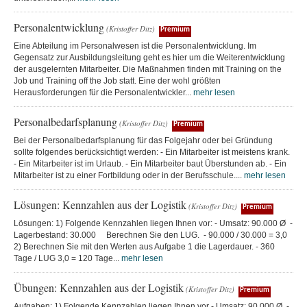
Personalentwicklung
(Kristoffer Ditz)
Premium
Eine Abteilung im Personalwesen ist die Personalentwicklung. Im
Gegensatz zur Ausbildungsleitung geht es hier um die Weiterentwicklung
der ausgelernten Mitarbeiter. Die Maßnahmen finden mit Training on the
Job und Training off the Job statt. Eine der wohl größten
Herausforderungen für die Personalentwickler...
mehr lesen
Personalbedarfsplanung
(Kristoffer Ditz)
Premium
Bei der Personalbedarfsplanung für das Folgejahr oder bei Gründung
sollte folgendes berücksichtigt werden: - Ein Mitarbeiter ist meistens krank.
- Ein Mitarbeiter ist im Urlaub. - Ein Mitarbeiter baut Überstunden ab. - Ein
Mitarbeiter ist zu einer Fortbildung oder in der Berufsschule....
mehr lesen
Lösungen: Kennzahlen aus der Logistik
(Kristoffer Ditz)
Premium
Lösungen: 1) Folgende Kennzahlen liegen Ihnen vor: - Umsatz: 90.000 Ø -
Lagerbestand: 30.000 Berechnen Sie den LUG. - 90.000 / 30.000 = 3,0
2) Berechnen Sie mit den Werten aus Aufgabe 1 die Lagerdauer. - 360
Tage / LUG 3,0 = 120 Tage...
mehr lesen
Übungen: Kennzahlen aus der Logistik
(Kristoffer Ditz)
Premium
Aufgaben: 1) Folgende Kennzahlen liegen Ihnen vor - Umsatz: 90.000 Ø -