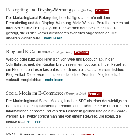
Retargeting und Display-Werbung
(Kristoffer Ditz)
Premium
Der Marketingkanal Retargeting beschäftigt sich primär mit dem
Remarketing und der Display- Werbung. Viele Website-Betreiber bieten auf
ihrer Seite Platz für Displays an. Hier werden dem Besucher Produkte
gezeigt, die er sich vorher auf anderen Websites angesehen an. Mit
anderen Worten wird...
mehr lesen
Blog und E-Commerce
(Kristoffer Ditz)
Premium
Weblog oder kurz Blog leitet sich von Web und Logbuch ab. In der
Schifffahrt schrieb der Kapitän Ereignisse in ein Logbuch. In der Regel ist
ein Blog für den Leser kostenlos, allerdings gibt es auch kostenpflichtige
Blog-Artikel. Diese werden meistens bei einer Premium-Mitgliedschaft
verkauft. Vergleichbar...
mehr lesen
Social Media im E-Commerce
(Kristoffer Ditz)
Premium
Der Marketingkanal Social Media gilt neben SEO als einer der wichtigsten
Bausteine in der Digitalisierung. Relativ schnell können neue Produkte und
Informationen gepostet und von den Followern geliked und geteilt (Share)
werden. Bei Twitter spricht man hier von einem Retweet. Die Icons, die
meistens...
mehr lesen
PSM - Preissuchmaschine
(Kristoffer Ditz)