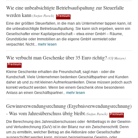
Wie eine unbeabsichtigte Betriebsaufspaltung zur Steuerfalle
werden kann
(Stefan Parsch)
Premium
Eine der größten Steuerfallen, in die man als Unternehmer tappen kann, ist
die unbeabsichtigte Betriebsaufspaltung. Sie kann sich ergeben, wenn ein
Gesellschafter einer Kapitalgesellschaft – etwa einer GmbH – Räume,
Grundstücke oder Immobilien an die eigene GmbH vermietet oder
verpachtet. Nicht...
mehr lesen
Wie verbucht man Geschenke über 35 Euro richtig?
(Ulf Matzen)
Premium
Kleine Geschenke erhalten die Freundschaft, sagt man - oder die
Kundschaft. Viele Unternehmen bedenken Geschäftspartner und Kunden
daher ab und zu mit kleinen Aufmerksamkeiten. Diese müssen jedoch auch
korrekt verbucht werden. Wenn bei einem Geschenk ohne besonderen
Anlass an einen Geschäftspartner...
mehr lesen
Gewinnverwendungsrechnung (Ergebnisverwendungsrechnung)
- Was vom Jahresüberschuss übrig bleibt
(Stefan Parsch)
Premium
Die Berechnung des Jahresüberschusses oder -fehlbetrags in der Gewinn-
und Verlustrechnung (GuV) ist in der Bilanz nur ein Zwischenschritt. Denn
um zu ermitteln, welcher Betrag an die Aktionäre oder Gesellschafter
ausgeschüttet werden kann, müssen beispielsweise Gewinn- oder