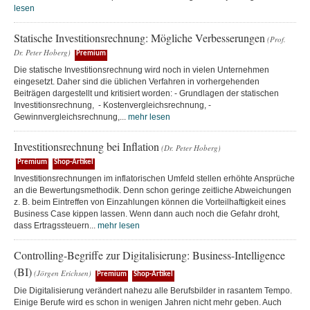
lesen
Statische Investitionsrechnung: Mögliche Verbesserungen
(Prof.
Dr. Peter Hoberg)
Premium
Die statische Investitionsrechnung wird noch in vielen Unternehmen
eingesetzt. Daher sind die üblichen Verfahren in vorhergehenden
Beiträgen dargestellt und kritisiert worden: - Grundlagen der statischen
Investitionsrechnung, - Kostenvergleichsrechnung, -
Gewinnvergleichsrechnung,...
mehr lesen
Investitionsrechnung bei Inflation
(Dr. Peter Hoberg)
Premium
Shop-Artikel
Investitionsrechnungen im inflatorischen Umfeld stellen erhöhte Ansprüche
an die Bewertungsmethodik. Denn schon geringe zeitliche Abweichungen
z. B. beim Eintreffen von Einzahlungen können die Vorteilhaftigkeit eines
Business Case kippen lassen. Wenn dann auch noch die Gefahr droht,
dass Ertragssteuern...
mehr lesen
Controlling-Begriffe zur Digitalisierung: Business-Intelligence
(BI)
(Jörgen Erichsen)
Premium
Shop-Artikel
Die Digitalisierung verändert nahezu alle Berufsbilder in rasantem Tempo.
Einige Berufe wird es schon in wenigen Jahren nicht mehr geben. Auch