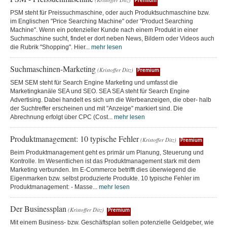
Premium
PSM steht für Preissuchmaschine, oder auch Produktsuchmaschine bzw.
im Englischen "Price Searching Machine" oder "Product Searching
Machine". Wenn ein potenzieller Kunde nach einem Produkt in einer
Suchmaschine sucht, findet er dort neben News, Bildern oder Videos auch
die Rubrik "Shopping". Hier...
mehr lesen
Suchmaschinen-Marketing
(Kristoffer Ditz)
Premium
SEM SEM steht für Search Engine Marketing und umfasst die
Marketingkanäle SEA und SEO. SEA SEA steht für Search Engine
Advertising. Dabei handelt es sich um die Werbeanzeigen, die ober- halb
der Suchtreffer erscheinen und mit "Anzeige" markiert sind. Die
Abrechnung erfolgt über CPC (Cost...
mehr lesen
Produktmanagement: 10 typische Fehler
(Kristoffer Ditz)
Premium
Beim Produktmanagement geht es primär um Planung, Steuerung und
Kontrolle. Im Wesentlichen ist das Produktmanagement stark mit dem
Marketing verbunden. Im E-Commerce betrifft dies überwiegend die
Eigenmarken bzw. selbst produzierte Produkte. 10 typische Fehler im
Produktmanagement: - Masse...
mehr lesen
Der Businessplan
(Kristoffer Ditz)
Premium
Mit einem Business- bzw. Geschäftsplan sollen potenzielle Geldgeber, wie