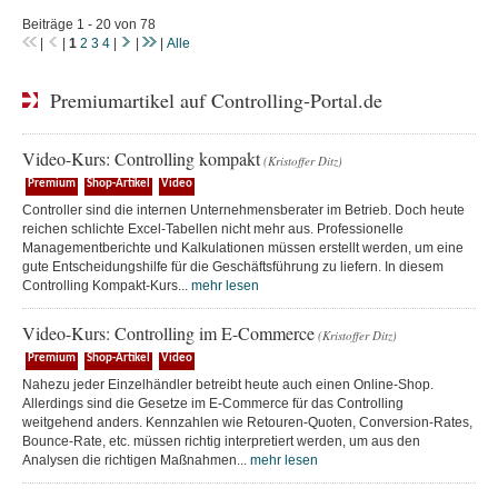
Beiträge 1 - 20 von 78
|
|
1
2
3
4
|
|
|
Alle
Premiumartikel auf Controlling-Portal.de
Video-Kurs: Controlling kompakt
(Kristoffer Ditz)
Premium
Shop-Artikel
Video
Controller sind die internen Unternehmensberater im Betrieb. Doch heute
reichen schlichte Excel-Tabellen nicht mehr aus. Professionelle
Managementberichte und Kalkulationen müssen erstellt werden, um eine
gute Entscheidungshilfe für die Geschäftsführung zu liefern. In diesem
Controlling Kompakt-Kurs...
mehr lesen
Video-Kurs: Controlling im E-Commerce
(Kristoffer Ditz)
Premium
Shop-Artikel
Video
Nahezu jeder Einzelhändler betreibt heute auch einen Online-Shop.
Allerdings sind die Gesetze im E-Commerce für das Controlling
weitgehend anders. Kennzahlen wie Retouren-Quoten, Conversion-Rates,
Bounce-Rate, etc. müssen richtig interpretiert werden, um aus den
Analysen die richtigen Maßnahmen...
mehr lesen