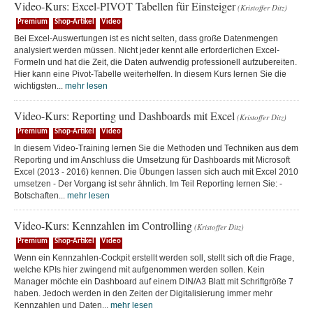
Video-Kurs: Excel-PIVOT Tabellen für Einsteiger
(Kristoffer Ditz)
Premium
Shop-Artikel
Video
Bei Excel-Auswertungen ist es nicht selten, dass große Datenmengen
analysiert werden müssen. Nicht jeder kennt alle erforderlichen Excel-
Formeln und hat die Zeit, die Daten aufwendig professionell aufzubereiten.
Hier kann eine Pivot-Tabelle weiterhelfen. In diesem Kurs lernen Sie die
wichtigsten...
mehr lesen
Video-Kurs: Reporting und Dashboards mit Excel
(Kristoffer Ditz)
Premium
Shop-Artikel
Video
In diesem Video-Training lernen Sie die Methoden und Techniken aus dem
Reporting und im Anschluss die Umsetzung für Dashboards mit Microsoft
Excel (2013 - 2016) kennen. Die Übungen lassen sich auch mit Excel 2010
umsetzen - Der Vorgang ist sehr ähnlich. Im Teil Reporting lernen Sie: -
Botschaften...
mehr lesen
Video-Kurs: Kennzahlen im Controlling
(Kristoffer Ditz)
Premium
Shop-Artikel
Video
Wenn ein Kennzahlen-Cockpit erstellt werden soll, stellt sich oft die Frage,
welche KPIs hier zwingend mit aufgenommen werden sollen. Kein
Manager möchte ein Dashboard auf einem DIN/A3 Blatt mit Schriftgröße 7
haben. Jedoch werden in den Zeiten der Digitalisierung immer mehr
Kennzahlen und Daten...
mehr lesen