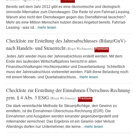
Bereits seit dem Jahr 2012 gibt es eine ökonomische und ökologisch
sinnvolle Alternative zum Dienstwagen. Die Rede ist vom Fahrrad-Leasing.
Warum also nicht den Dienstwagen gegen das Dienstfahrrad tauschen?
Mehr als eine Million Menschen nutzen dieses Angebot bereits. Fahrrad-
Leasing - was ist...
mehr lesen
Checkliste zur Erstellung des Jahresabschlusses (Bilanz/GuV)
nach Handels- und Steuerrecht
(Birgit Wichmann)
Premium
Jedes Jahr wieder muss der Jahresabschluss erstellt werden. Mit dem
Ende des laufenden Wirtschaftsjahres herrscht in allen
Finanzbuchhaltungen Hochkonjunktur und Dauerbelastung. Schließlich
muss der Jahresabschluss vorbereitet werden. Fällt diese Belastung noch
mit einem Monats- und Quartalsabschluss...
mehr lesen
Checkliste zur Erstellung der Einnahmen-Überschuss-Rechnung
gem. § 4 Abs. 3 EStG
(Birgit Wichmann)
Premium
Die stark vereinfachte Methode für Steuerpflichtige, den Gewinn zu
ermitteln, ist die Einnahmen-Überschuss-Rechnung (EÜR). Die
Einnahmen und Ausgaben werden einander gegenübergestellt und
miteinander verrechnet. Das Ergebnis ist ein Gewinn oder Verlust.
Allerdings dürfen nur Unternehmer, die keine...
mehr lesen