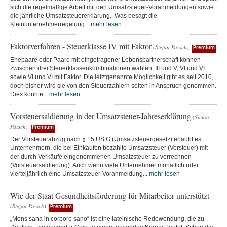
sich die regelmäßige Arbeit mit den Umsatzsteuer-Voranmeldungen sowie
die jährliche Umsatzsteuererklärung. Was besagt die
Kleinunternehmerregelung...
mehr lesen
Faktorverfahren - Steuerklasse IV mit Faktor
(Stefan Parsch)
Premium
Ehepaare oder Paare mit eingetragener Lebenspartnerschaft können
zwischen drei Steuerklassenkombinationen wählen: III und V, VI und VI
sowie VI und VI mit Faktor. Die letztgenannte Möglichkeit gibt es seit 2010,
doch bisher wird sie von den Steuerzahlern selten in Anspruch genommen.
Dies könnte...
mehr lesen
Vorsteuersaldierung in der Umsatzsteuer-Jahreserklärung
(Stefan
Parsch)
Premium
Der Vorsteuerabzug nach § 15 UStG (Umsatzsteuergesetz) erlaubt es
Unternehmern, die bei Einkäufen bezahlte Umsatzsteuer (Vorsteuer) mit
der durch Verkäufe eingenommenen Umsatzsteuer zu verrechnen
(Vorsteuersaldierung). Auch wenn viele Unternehmer monatlich oder
vierteljährlich eine Umsatzsteuer-Voranmeldung...
mehr lesen
Wie der Staat Gesundheitsförderung für Mitarbeiter unterstützt
(Stefan Parsch)
Premium
„Mens sana in corpore sano“ ist eine lateinische Redewendung, die zu