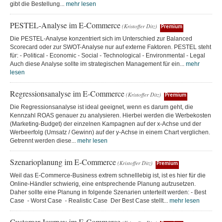
gibt die Bestellung...
mehr lesen
PESTEL-Analyse im E-Commerce
(Kristoffer Ditz)
Premium
Die PESTEL-Analyse konzentriert sich im Unterschied zur Balanced
Scorecard oder zur SWOT-Analyse nur auf externe Faktoren. PESTEL steht
für: - Political - Economic - Social - Technological - Environmental - Legal
Auch diese Analyse sollte im strategischen Management für ein...
mehr
lesen
Regressionsanalyse im E-Commerce
(Kristoffer Ditz)
Premium
Die Regressionsanalyse ist ideal geeignet, wenn es darum geht, die
Kennzahl ROAS genauer zu analysieren. Hierbei werden die Werbekosten
(Marketing-Budget) der einzelnen Kampagnen auf der x-Achse und der
Werbeerfolg (Umsatz / Gewinn) auf der y-Achse in einem Chart verglichen.
Getrennt werden diese...
mehr lesen
Szenarioplanung im E-Commerce
(Kristoffer Ditz)
Premium
Weil das E-Commerce-Business extrem schnelllebig ist, ist es hier für die
Online-Händler schwierig, eine entsprechende Planung aufzusetzen.
Daher sollte eine Planung in folgende Szenarien unterteilt werden: - Best
Case - Worst Case - Realistic Case Der Best Case stellt...
mehr lesen
Customer Journey im E-Commerce