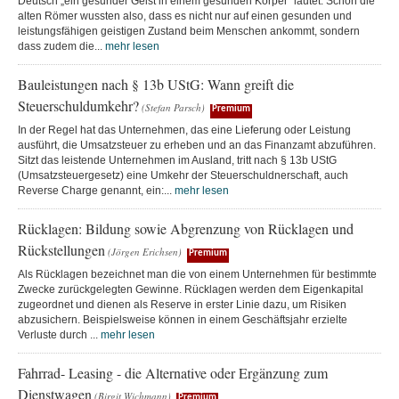
Deutsch „ein gesunder Geist in einem gesunden Körper“ lautet. Schon die
alten Römer wussten also, dass es nicht nur auf einen gesunden und
leistungsfähigen geistigen Zustand beim Menschen ankommt, sondern
dass zudem die...
mehr lesen
Bauleistungen nach § 13b UStG: Wann greift die
Steuerschuldumkehr?
(Stefan Parsch)
Premium
In der Regel hat das Unternehmen, das eine Lieferung oder Leistung
ausführt, die Umsatzsteuer zu erheben und an das Finanzamt abzuführen.
Sitzt das leistende Unternehmen im Ausland, tritt nach § 13b UStG
(Umsatzsteuergesetz) eine Umkehr der Steuerschuldnerschaft, auch
Reverse Charge genannt, ein:...
mehr lesen
Rücklagen: Bildung sowie Abgrenzung von Rücklagen und
Rückstellungen
(Jörgen Erichsen)
Premium
Als Rücklagen bezeichnet man die von einem Unternehmen für bestimmte
Zwecke zurückgelegten Gewinne. Rücklagen werden dem Eigenkapital
zugeordnet und dienen als Reserve in erster Linie dazu, um Risiken
abzusichern. Beispielsweise können in einem Geschäftsjahr erzielte
Verluste durch ...
mehr lesen
Fahrrad- Leasing - die Alternative oder Ergänzung zum
Dienstwagen
(Birgit Wichmann)
Premium