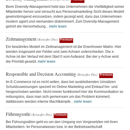
Beim Diversity-Management hebt das Unternehmen die Vielfältigkeit seiner
Mitarbeiter hervor und versucht aus Personalmarketing-Sicht dieses Modell
gewinnbringend einzusetzen, indem gezeigt wird, dass das Unternehmen
modern agiert und niemanden diskriminiert. Zum Diversity-Management
gehört die Hervorhebung...
mehr lesen
Zeitmanagement
(Kristoffer Ditz)
Premium
Ein bewährtes Modell im Zeitmanagement ist die Eisenhower-Matrix. Hier
werden insgesamt vier Felder und zwei Achsen unterschieden. Die x-
Achse ist der Verlauf mit dem Start 0 vom Aufwand. Bei der y-Achse wird
die Priorität gesetzt.
mehr lesen
Responsible and Decision Accounting
(Kristoffer Ditz)
Premium
Im E-Commerce ist es nicht selten, dass bei ausbleibenden Umsätzen
Schuldzuweisungen speziell im Online-Marketing und Einkauf hin- und
hergeschoben werden. Nicht immer funktioniert hier die Kommunikation so
reibungslos, dass man sich gemeinsam um das Problem kümmert,
stattdessen werden interne Machtkämpfe...
mehr lesen
Führungsstile
(Kristoffer Ditz)
Premium
Bei Führungsstilen geht es um den Umgang von Vorgesetzten mit ihren
Mitarbeitern. Im Personalwesen bzw. in der Betriebswirtschaft