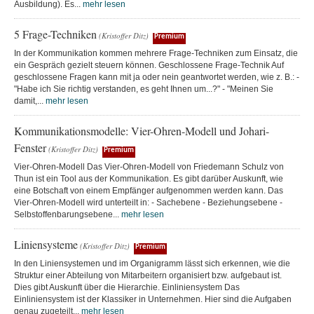
Ausbildung). Es...
mehr lesen
5 Frage-Techniken
(Kristoffer Ditz)
Premium
In der Kommunikation kommen mehrere Frage-Techniken zum Einsatz, die
ein Gespräch gezielt steuern können. Geschlossene Frage-Technik Auf
geschlossene Fragen kann mit ja oder nein geantwortet werden, wie z. B.: -
"Habe ich Sie richtig verstanden, es geht Ihnen um...?" - "Meinen Sie
damit,...
mehr lesen
Kommunikationsmodelle: Vier-Ohren-Modell und Johari-
Fenster
(Kristoffer Ditz)
Premium
Vier-Ohren-Modell Das Vier-Ohren-Modell von Friedemann Schulz von
Thun ist ein Tool aus der Kommunikation. Es gibt darüber Auskunft, wie
eine Botschaft von einem Empfänger aufgenommen werden kann. Das
Vier-Ohren-Modell wird unterteilt in: - Sachebene - Beziehungsebene -
Selbstoffenbarungsebene...
mehr lesen
Liniensysteme
(Kristoffer Ditz)
Premium
In den Liniensystemen und im Organigramm lässt sich erkennen, wie die
Struktur einer Abteilung von Mitarbeitern organisiert bzw. aufgebaut ist.
Dies gibt Auskunft über die Hierarchie. Einliniensystem Das
Einliniensystem ist der Klassiker in Unternehmen. Hier sind die Aufgaben
genau zugeteilt...
mehr lesen