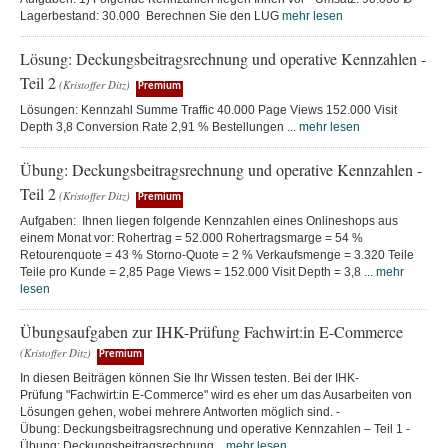
Lagerbestand: 30.000 Berechnen Sie den LUG
mehr lesen
Lösung: Deckungsbeitragsrechnung und operative Kennzahlen -
Teil 2
(Kristoffer Ditz)
Premium
Lösungen: Kennzahl Summe Traffic 40.000 Page Views 152.000 Visit
Depth 3,8 Conversion Rate 2,91 % Bestellungen ...
mehr lesen
Übung: Deckungsbeitragsrechnung und operative Kennzahlen -
Teil 2
(Kristoffer Ditz)
Premium
Aufgaben: Ihnen liegen folgende Kennzahlen eines Onlineshops aus
einem Monat vor: Rohertrag = 52.000 Rohertragsmarge = 54 %
Retourenquote = 43 % Storno-Quote = 2 % Verkaufsmenge = 3.320 Teile
Teile pro Kunde = 2,85 Page Views = 152.000 Visit Depth = 3,8 ...
mehr
lesen
Übungsaufgaben zur IHK-Prüfung Fachwirt:in E-Commerce
(Kristoffer Ditz)
Premium
In diesen Beiträgen können Sie Ihr Wissen testen. Bei der IHK-
Prüfung "Fachwirt:in E-Commerce" wird es eher um das Ausarbeiten von
Lösungen gehen, wobei mehrere Antworten möglich sind. -
Übung: Deckungsbeitragsrechnung und operative Kennzahlen – Teil 1 -
Übung: Deckungsbeitragsrechnung...
mehr lesen