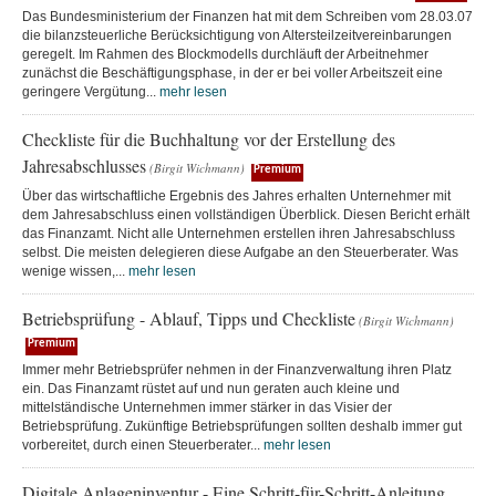
Das Bundesministerium der Finanzen hat mit dem Schreiben vom 28.03.07
die bilanzsteuerliche Berücksichtigung von Altersteilzeitvereinbarungen
geregelt. Im Rahmen des Blockmodells durchläuft der Arbeitnehmer
zunächst die Beschäftigungsphase, in der er bei voller Arbeitszeit eine
geringere Vergütung...
mehr lesen
Checkliste für die Buchhaltung vor der Erstellung des
Jahresabschlusses
(Birgit Wichmann)
Premium
Über das wirtschaftliche Ergebnis des Jahres erhalten Unternehmer mit
dem Jahresabschluss einen vollständigen Überblick. Diesen Bericht erhält
das Finanzamt. Nicht alle Unternehmen erstellen ihren Jahresabschluss
selbst. Die meisten delegieren diese Aufgabe an den Steuerberater. Was
wenige wissen,...
mehr lesen
Betriebsprüfung - Ablauf, Tipps und Checkliste
(Birgit Wichmann)
Premium
Immer mehr Betriebsprüfer nehmen in der Finanzverwaltung ihren Platz
ein. Das Finanzamt rüstet auf und nun geraten auch kleine und
mittelständische Unternehmen immer stärker in das Visier der
Betriebsprüfung. Zukünftige Betriebsprüfungen sollten deshalb immer gut
vorbereitet, durch einen Steuerberater...
mehr lesen
Digitale Anlageninventur - Eine Schritt-für-Schritt-Anleitung