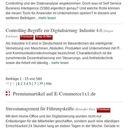
Controlling und der Datenanalyse angekommen. Doch was ist Self Service
Business Intelligence (SSBI) eigentlich genau? Und welche Rolle können
die neuen Tools für Anwender im Unternehmen spielen? In diesem und
weiteren Beiträgen...
mehr lesen
Controlling-Begriffe zur Digitalisierung: Industrie 4.0
(Jörgen
Erichsen)
Premium
Shop-Artikel
Als Industrie 4.0 wird in Deutschland im Wesentlichen die intelligente
Vernetzung von Maschinen, Abläufen, Produkten und Unternehmen mit IT-
und Kommunikationstechnologie bezeichnet. Charakteristisch ist die
zunehmende Dezentralisierung von Steuerungs- und Antriebstechnik
sowie die Arbeit mit ständig...
mehr lesen
Beiträge 1 - 15 von 580
|
|
1
2
3
4
5
|
|
|
Alle
Premiumartikel auf E-Commerce1x1.de
Stressmanagement für Führungskräfte
(Kristoffer Ditz)
Premium
Mit dem Home-Office und der Digitalisierung wurden nicht nur
Entlastungen für die Mitarbeiter geschaffen, sondern auch eine ständigen
Erreichbarkeit 24 Stunden lang an sieben Tagen in der Woche. Gerade in