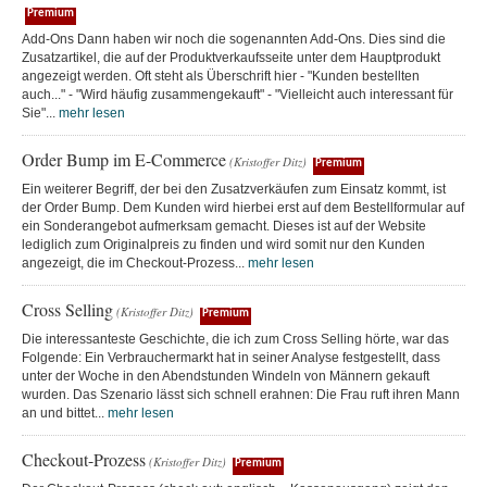
Premium
Add-Ons Dann haben wir noch die sogenannten Add-Ons. Dies sind die
Zusatzartikel, die auf der Produktverkaufsseite unter dem Hauptprodukt
angezeigt werden. Oft steht als Überschrift hier - "Kunden bestellten
auch..." - "Wird häufig zusammengekauft" - "Vielleicht auch interessant für
Sie"...
mehr lesen
Order Bump im E-Commerce
(Kristoffer Ditz)
Premium
Ein weiterer Begriff, der bei den Zusatzverkäufen zum Einsatz kommt, ist
der Order Bump. Dem Kunden wird hierbei erst auf dem Bestellformular auf
ein Sonderangebot aufmerksam gemacht. Dieses ist auf der Website
lediglich zum Originalpreis zu finden und wird somit nur den Kunden
angezeigt, die im Checkout-Prozess...
mehr lesen
Cross Selling
(Kristoffer Ditz)
Premium
Die interessanteste Geschichte, die ich zum Cross Selling hörte, war das
Folgende: Ein Verbrauchermarkt hat in seiner Analyse festgestellt, dass
unter der Woche in den Abendstunden Windeln von Männern gekauft
wurden. Das Szenario lässt sich schnell erahnen: Die Frau ruft ihren Mann
an und bittet...
mehr lesen
Checkout-Prozess
(Kristoffer Ditz)
Premium