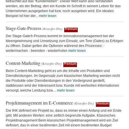
betrachtet auf das "Kundenleben". Dieser Wert kann also verstanden
werden, als der Betrag, den ein Kunde im Schnitt in seinem Leben für das
Unternehmen ausgegeben hat bzw. noch ausgeben wird. Ein ideales
Beispiel ist hier der...
mehr lesen
Stage-Gate-Prozess
(Kristoffer Ditz)
Premium
Der Stage-Gate®-Prozess kommt im Innovationsmanagement bei der
Ideengewinnung und Umsetzung zum Einsatz, um Tore (Gates) zu Erfolgen
zu öffnen. Dabei gelten die Optionen während des Prozesses: -
weitermachen - beenden - wiederholen
mehr lesen
Content-Marketing
(Kristoffer Ditz)
Premium
Beim Content-Marketing geht es um die Inhalte von Produkten und
Dienstleistungen. Im Gegensatz zum klassischen Marketing werden nicht
die Produkte oder Dienstleistungen in den Vordergrund gestellt,
stattdessen wird der Interessent bzw. Kunde mit wertvollen Informationen
versorgt, welche Leistung bzw....
mehr lesen
Projektmanagement im E-Commerce
(Kristoffer Ditz)
Premium
Die IHK definiert ein Projekt so, dass es immer einen Anfang und ein Ende
gibt. Mit anderen Worten: eine zeitlich begrenzte Aufgabe. Klassisches
Projektmanagement Beim klassischen Projektmanagement wird ein Ziel
definiert, das in einer bestimmten Zeit mit einem bestimmten Budget