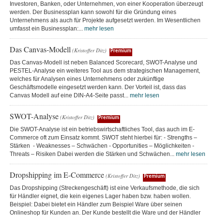
Investoren, Banken, oder Unternehmen, von einer Kooperation überzeugt
werden. Der Businessplan kann sowohl für die Gründung eines
Unternehmens als auch für Projekte aufgesetzt werden. Im Wesentlichen
umfasst ein Businessplan:...
mehr lesen
Das Canvas-Modell
(Kristoffer Ditz)
Premium
Das Canvas-Modell ist neben Balanced Scorecard, SWOT-Analyse und
PESTEL-Analyse ein weiteres Tool aus dem strategischen Management,
welches für Analysen eines Unternehmens oder zukünftige
Geschäftsmodelle eingesetzt werden kann. Der Vorteil ist, dass das
Canvas Modell auf eine DIN-A4-Seite passt...
mehr lesen
SWOT-Analyse
(Kristoffer Ditz)
Premium
Die SWOT-Analyse ist ein betriebswirtschaftliches Tool, das auch im E-
Commerce oft zum Einsatz kommt. SWOT steht hierbei für: - Strengths –
Stärken - Weaknesses – Schwächen - Opportunities – Möglichkeiten -
Threats – Risiken Dabei werden die Stärken und Schwächen...
mehr lesen
Dropshipping im E-Commerce
(Kristoffer Ditz)
Premium
Das Dropshipping (Streckengeschäft) ist eine Verkaufsmethode, die sich
für Händler eignet, die kein eigenes Lager haben bzw. haben wollen.
Beispiel: Dabei bietet ein Händler zum Beispiel Ware über seinen
Onlineshop für Kunden an. Der Kunde bestellt die Ware und der Händler