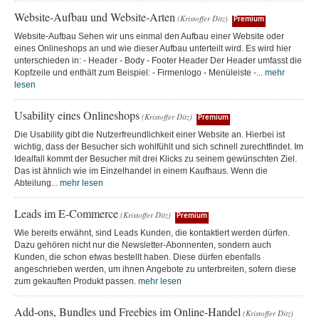
Website-Aufbau und Website-Arten
(Kristoffer Ditz)
Premium
Website-Aufbau Sehen wir uns einmal den Aufbau einer Website oder
eines Onlineshops an und wie dieser Aufbau unterteilt wird. Es wird hier
unterschieden in: - Header - Body - Footer Header Der Header umfasst die
Kopfzeile und enthält zum Beispiel: - Firmenlogo - Menüleiste -...
mehr
lesen
Usability eines Onlineshops
(Kristoffer Ditz)
Premium
Die Usability gibt die Nutzerfreundlichkeit einer Website an. Hierbei ist
wichtig, dass der Besucher sich wohlfühlt und sich schnell zurechtfindet. Im
Idealfall kommt der Besucher mit drei Klicks zu seinem gewünschten Ziel.
Das ist ähnlich wie im Einzelhandel in einem Kaufhaus. Wenn die
Abteilung...
mehr lesen
Leads im E-Commerce
(Kristoffer Ditz)
Premium
Wie bereits erwähnt, sind Leads Kunden, die kontaktiert werden dürfen.
Dazu gehören nicht nur die Newsletter-Abonnenten, sondern auch
Kunden, die schon etwas bestellt haben. Diese dürfen ebenfalls
angeschrieben werden, um ihnen Angebote zu unterbreiten, sofern diese
zum gekauften Produkt passen.
mehr lesen
Add-ons, Bundles und Freebies im Online-Handel
(Kristoffer Ditz)