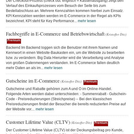
Der Checkout-Prozess (check out: englisch = Kassenausgang) zeigt den
Verlauf des Einkaufsprozesses vom Besuch der Seite bis zum
Bestellabschluss an. Mehrere Kennzahlen kommen hierbei zum Einsatz.
KPI Kennzahlen werden werden im E-Commerce in der Regel als KPIs
bezeichnet. KPI steht für Key Performance...
mehr lesen
Fachbegriffe in E-Commerce und Betriebswirtschaft
(Kristoffer Ditz)
Premium
Backend Im Backend loggen sich die Benutzer mit ihrem Namen und
Kennwort in einen Website-Baukasten ein, um die Website zu bearbeiten
bzw. zu verändern. Big Data Hierunter wird die Verarbeitung und Analyse
von großen Datenmengen verstanden. Im E-Commerce fallen deutlich
mehr Daten an als im...
mehr lesen
Gutscheine im E-Commerce
(Kristoffer Ditz)
Premium
Gutscheine und Rabatte gehören zum A und O im Online-Handel.
Folgende Arten werden dabei unterschieden: - Summenrabatt - Gutschein-
Code - Preisreduzierungen (Streichpreise) -- Bei den klassischen
Preisreduzierungen findet der Besucher die bereits reduzierten Preise auf
der Website vor....
mehr lesen
Customer Lifetime Value (CLTV)
(Kristoffer Ditz)
Premium
Der Customer Lifetime Value (CLTV) ist der Deckungsbeitrag pro Kunde,