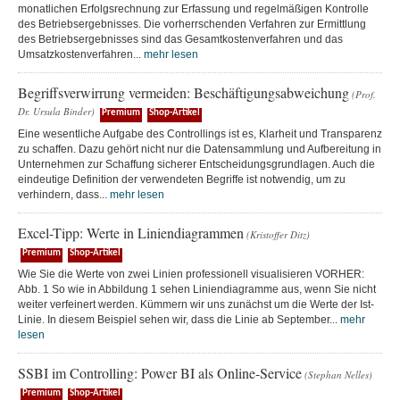
monatlichen Erfolgsrechnung zur Erfassung und regelmäßigen Kontrolle
des Betriebsergebnisses. Die vorherrschenden Verfahren zur Ermittlung
des Betriebsergebnisses sind das Gesamtkostenverfahren und das
Umsatzkostenverfahren...
mehr lesen
Begriffsverwirrung vermeiden: Beschäftigungsabweichung
(Prof.
Dr. Ursula Binder)
Premium
Shop-Artikel
Eine wesentliche Aufgabe des Controllings ist es, Klarheit und Transparenz
zu schaffen. Dazu gehört nicht nur die Datensammlung und Aufbereitung in
Unternehmen zur Schaffung sicherer Entscheidungsgrundlagen. Auch die
eindeutige Definition der verwendeten Begriffe ist notwendig, um zu
verhindern, dass...
mehr lesen
Excel-Tipp: Werte in Liniendiagrammen
(Kristoffer Ditz)
Premium
Shop-Artikel
Wie Sie die Werte von zwei Linien professionell visualisieren VORHER:
Abb. 1 So wie in Abbildung 1 sehen Liniendiagramme aus, wenn Sie nicht
weiter verfeinert werden. Kümmern wir uns zunächst um die Werte der Ist-
Linie. In diesem Beispiel sehen wir, dass die Linie ab September...
mehr
lesen
SSBI im Controlling: Power BI als Online-Service
(Stephan Nelles)
Premium
Shop-Artikel