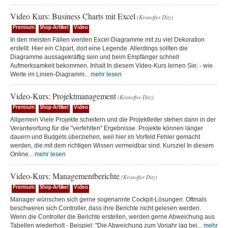
Video Kurs: Business Charts mit Excel
(Kristoffer Ditz)
Premium
Shop-Artikel
Video
In den meisten Fällen werden Excel-Diagramme mit zu viel Dekoration
erstellt. Hier ein Clipart, dort eine Legende. Allerdings sollten die
Diagramme aussagekräftig sein und beim Empfänger schnell
Aufmerksamkeit bekommen. Inhalt In diesem Video-Kurs lernen Sie: - wie
Werte im Linien-Diagramm...
mehr lesen
Video-Kurs: Projektmanagement
(Kristoffer Ditz)
Premium
Shop-Artikel
Video
Allgemein Viele Projekte scheitern und die Projektleiter stehen dann in der
Verantwortung für die "verfehlten" Ergebnisse. Projekte können länger
dauern und Budgets überziehen, weil hier im Vorfeld Fehler gemacht
werden, die mit dem richtigen Wissen vermeidbar sind. Kursziel In diesem
Online...
mehr lesen
Video-Kurs: Managementberichte
(Kristoffer Ditz)
Premium
Shop-Artikel
Video
Manager wünschen sich gerne sogenannte Cockpit-Lösungen. Oftmals
beschweren sich Controller, dass ihre Berichte nicht gelesen werden.
Wenn die Controller die Berichte erstellen, werden gerne Abweichung aus
Tabellen wiederholt - Beispiel: "Die Abweichung zum Vorjahr lag bei...
mehr