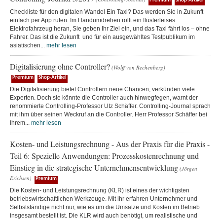
Premium
Shop-Artikel
Checkliste für den digitalen Wandel Ein Taxi? Das werden Sie in Zukunft
einfach per App rufen. Im Handumdrehen rollt ein flüsterleises
Elektrofahrzeug heran, Sie geben Ihr Ziel ein, und das Taxi fährt los – ohne
Fahrer. Das ist die Zukunft und für ein ausgewähltes Testpublikum im
asiatischen...
mehr lesen
Digitalisierung ohne Controller?
(Wolff von Rechenberg)
Premium
Shop-Artikel
Die Digitalisierung bietet Controllern neue Chancen, verkünden viele
Experten. Doch sie könnte die Controller auch hinwegfegen, warnt der
renommierte Controlling-Professor Utz Schäffer. Controlling-Journal sprach
mit ihm über seinen Weckruf an die Controller. Herr Professor Schäffer bei
Ihrem...
mehr lesen
Kosten- und Leistungsrechnung - Aus der Praxis für die Praxis -
Teil 6: Spezielle Anwendungen: Prozesskostenrechnung und
Einstieg in die strategische Unternehmensentwicklung
(Jörgen
Erichsen)
Premium
Die Kosten- und Leistungsrechnung (KLR) ist eines der wichtigsten
betriebswirtschaftlichen Werkzeuge. Mit ihr erfahren Unternehmer und
Selbstständige nicht nur, wie es um die Umsätze und Kosten im Betrieb
insgesamt bestellt ist. Die KLR wird auch benötigt, um realistische und