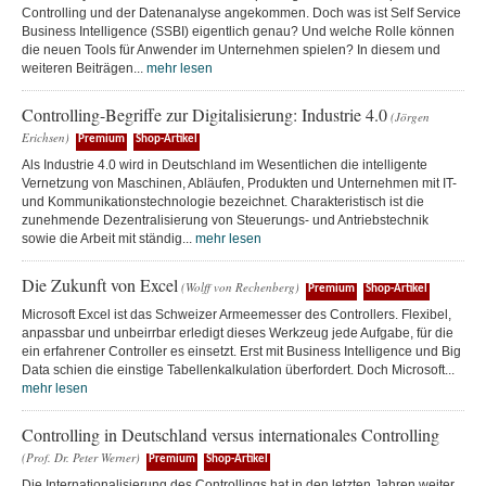
Controlling und der Datenanalyse angekommen. Doch was ist Self Service
Business Intelligence (SSBI) eigentlich genau? Und welche Rolle können
die neuen Tools für Anwender im Unternehmen spielen? In diesem und
weiteren Beiträgen...
mehr lesen
Controlling-Begriffe zur Digitalisierung: Industrie 4.0
(Jörgen
Erichsen)
Premium
Shop-Artikel
Als Industrie 4.0 wird in Deutschland im Wesentlichen die intelligente
Vernetzung von Maschinen, Abläufen, Produkten und Unternehmen mit IT-
und Kommunikationstechnologie bezeichnet. Charakteristisch ist die
zunehmende Dezentralisierung von Steuerungs- und Antriebstechnik
sowie die Arbeit mit ständig...
mehr lesen
Die Zukunft von Excel
(Wolff von Rechenberg)
Premium
Shop-Artikel
Microsoft Excel ist das Schweizer Armeemesser des Controllers. Flexibel,
anpassbar und unbeirrbar erledigt dieses Werkzeug jede Aufgabe, für die
ein erfahrener Controller es einsetzt. Erst mit Business Intelligence und Big
Data schien die einstige Tabellenkalkulation überfordert. Doch Microsoft...
mehr lesen
Controlling in Deutschland versus internationales Controlling
(Prof. Dr. Peter Werner)
Premium
Shop-Artikel
Die Internationalisierung des Controllings hat in den letzten Jahren weiter