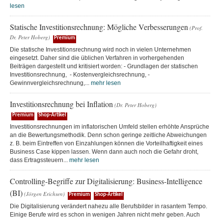
lesen
Statische Investitionsrechnung: Mögliche Verbesserungen
(Prof.
Dr. Peter Hoberg)
Premium
Die statische Investitionsrechnung wird noch in vielen Unternehmen
eingesetzt. Daher sind die üblichen Verfahren in vorhergehenden
Beiträgen dargestellt und kritisiert worden: - Grundlagen der statischen
Investitionsrechnung, - Kostenvergleichsrechnung, -
Gewinnvergleichsrechnung,...
mehr lesen
Investitionsrechnung bei Inflation
(Dr. Peter Hoberg)
Premium
Shop-Artikel
Investitionsrechnungen im inflatorischen Umfeld stellen erhöhte Ansprüche
an die Bewertungsmethodik. Denn schon geringe zeitliche Abweichungen
z. B. beim Eintreffen von Einzahlungen können die Vorteilhaftigkeit eines
Business Case kippen lassen. Wenn dann auch noch die Gefahr droht,
dass Ertragssteuern...
mehr lesen
Controlling-Begriffe zur Digitalisierung: Business-Intelligence
(BI)
(Jörgen Erichsen)
Premium
Shop-Artikel
Die Digitalisierung verändert nahezu alle Berufsbilder in rasantem Tempo.
Einige Berufe wird es schon in wenigen Jahren nicht mehr geben. Auch