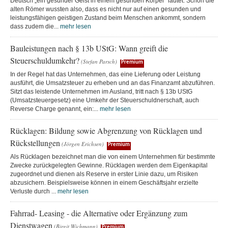
Deutsch „ein gesunder Geist in einem gesunden Körper“ lautet. Schon die
alten Römer wussten also, dass es nicht nur auf einen gesunden und
leistungsfähigen geistigen Zustand beim Menschen ankommt, sondern
dass zudem die...
mehr lesen
Bauleistungen nach § 13b UStG: Wann greift die
Steuerschuldumkehr?
(Stefan Parsch)
Premium
In der Regel hat das Unternehmen, das eine Lieferung oder Leistung
ausführt, die Umsatzsteuer zu erheben und an das Finanzamt abzuführen.
Sitzt das leistende Unternehmen im Ausland, tritt nach § 13b UStG
(Umsatzsteuergesetz) eine Umkehr der Steuerschuldnerschaft, auch
Reverse Charge genannt, ein:...
mehr lesen
Rücklagen: Bildung sowie Abgrenzung von Rücklagen und
Rückstellungen
(Jörgen Erichsen)
Premium
Als Rücklagen bezeichnet man die von einem Unternehmen für bestimmte
Zwecke zurückgelegten Gewinne. Rücklagen werden dem Eigenkapital
zugeordnet und dienen als Reserve in erster Linie dazu, um Risiken
abzusichern. Beispielsweise können in einem Geschäftsjahr erzielte
Verluste durch ...
mehr lesen
Fahrrad- Leasing - die Alternative oder Ergänzung zum
Dienstwagen
(Birgit Wichmann)
Premium