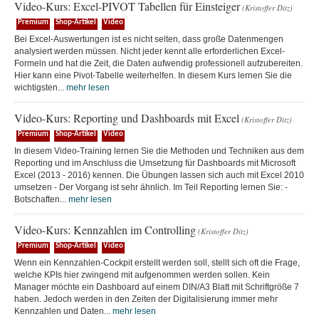
Video-Kurs: Excel-PIVOT Tabellen für Einsteiger
(Kristoffer Ditz)
Premium
Shop-Artikel
Video
Bei Excel-Auswertungen ist es nicht selten, dass große Datenmengen
analysiert werden müssen. Nicht jeder kennt alle erforderlichen Excel-
Formeln und hat die Zeit, die Daten aufwendig professionell aufzubereiten.
Hier kann eine Pivot-Tabelle weiterhelfen. In diesem Kurs lernen Sie die
wichtigsten...
mehr lesen
Video-Kurs: Reporting und Dashboards mit Excel
(Kristoffer Ditz)
Premium
Shop-Artikel
Video
In diesem Video-Training lernen Sie die Methoden und Techniken aus dem
Reporting und im Anschluss die Umsetzung für Dashboards mit Microsoft
Excel (2013 - 2016) kennen. Die Übungen lassen sich auch mit Excel 2010
umsetzen - Der Vorgang ist sehr ähnlich. Im Teil Reporting lernen Sie: -
Botschaften...
mehr lesen
Video-Kurs: Kennzahlen im Controlling
(Kristoffer Ditz)
Premium
Shop-Artikel
Video
Wenn ein Kennzahlen-Cockpit erstellt werden soll, stellt sich oft die Frage,
welche KPIs hier zwingend mit aufgenommen werden sollen. Kein
Manager möchte ein Dashboard auf einem DIN/A3 Blatt mit Schriftgröße 7
haben. Jedoch werden in den Zeiten der Digitalisierung immer mehr
Kennzahlen und Daten...
mehr lesen