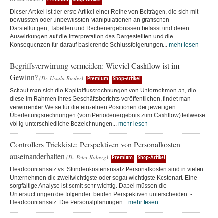
Premium
Shop-Artikel
Dieser Artikel ist der erste Artikel einer Reihe von Beiträgen, die sich mit
bewussten oder unbewussten Manipulationen an grafischen
Darstellungen, Tabellen und Rechenergebnissen befasst und deren
Auswirkungen auf die Interpretation des Dargestellten und die
Konsequenzen für darauf basierende Schlussfolgerungen...
mehr lesen
Begriffsverwirrung vermeiden: Wieviel Cashflow ist im
Gewinn?
(Dr. Ursula Binder)
Premium
Shop-Artikel
Schaut man sich die Kapitalflussrechnungen von Unternehmen an, die
diese im Rahmen ihres Geschäftsberichts veröffentlichen, findet man
verwirrender Weise für die einzelnen Positionen der jeweiligen
Überleitungsrechnungen (vom Periodenergebnis zum Cashflow) teilweise
völlig unterschiedliche Bezeichnungen...
mehr lesen
Controllers Trickkiste: Perspektiven von Personalkosten
auseinanderhalten
(Dr. Peter Hoberg)
Premium
Shop-Artikel
Headcountansatz vs. Stundenkostenansatz Personalkosten sind in vielen
Unternehmen die zweitwichtigste oder sogar wichtigste Kostenart. Eine
sorgfältige Analyse ist somit sehr wichtig. Dabei müssen die
Untersuchungen die folgenden beiden Perspektiven unterscheiden: -
Headcountansatz: Die Personalplanungen...
mehr lesen