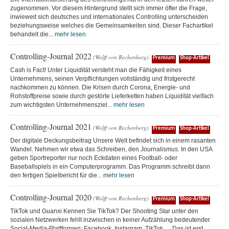
zugenommen. Vor diesem Hintergrund stellt sich immer öfter die Frage,
inwieweit sich deutsches und internationales Controlling unterscheiden
beziehungsweise welches die Gemeinsamkeiten sind. Dieser Fachartikel
behandelt die...
mehr lesen
Controlling-Journal 2022
(Wolff von Rechenberg)
Premium
Shop-Artikel
Cash is Fact! Unter Liquidität versteht man die Fähigkeit eines
Unternehmens, seinen Verpflichtungen vollständig und fristgerecht
nachkommen zu können. Die Krisen durch Corona, Energie- und
Rohstoffpreise sowie durch gestörte Lieferketten haben Liquidität vielfach
zum wichtigsten Unternehmensziel...
mehr lesen
Controlling-Journal 2021
(Wolff von Rechenberg)
Premium
Shop-Artikel
Der digitale Deckungsbeitrag Unsere Welt befindet sich in einem rasanten
Wandel. Nehmen wir etwa das Schreiben, den Journalismus. In den USA
geben Sportreporter nur noch Eckdaten eines Football- oder
Baseballspiels in ein Computerprogramm. Das Programm schreibt dann
den fertigen Spielbericht für die...
mehr lesen
Controlling-Journal 2020
(Wolff von Rechenberg)
Premium
Shop-Artikel
TikTok und Guanxi Kennen Sie TikTok? Der Shooting Star unter den
sozialen Netzwerken fehlt inzwischen in keiner Aufzählung bedeutender
Social-Media-Plattformen: Facebook, Instagram, TikTok … Das ist erst