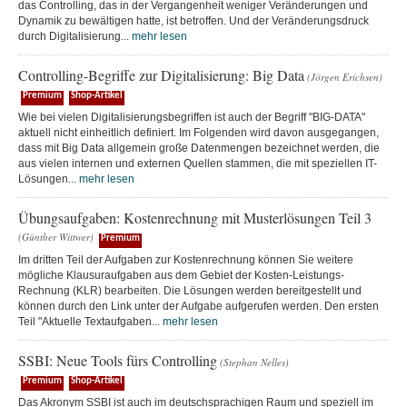
das Controlling, das in der Vergangenheit weniger Veränderungen und
Dynamik zu bewältigen hatte, ist betroffen. Und der Veränderungsdruck
durch Digitalisierung...
mehr lesen
Controlling-Begriffe zur Digitalisierung: Big Data
(Jörgen Erichsen)
Premium
Shop-Artikel
Wie bei vielen Digitalisierungsbegriffen ist auch der Begriff "BIG-DATA"
aktuell nicht einheitlich definiert. Im Folgenden wird davon ausgegangen,
dass mit Big Data allgemein große Datenmengen bezeichnet werden, die
aus vielen internen und externen Quellen stammen, die mit speziellen IT-
Lösungen...
mehr lesen
Übungsaufgaben: Kostenrechnung mit Musterlösungen Teil 3
(Günther Wittwer)
Premium
Im dritten Teil der Aufgaben zur Kostenrechnung können Sie weitere
mögliche Klausuraufgaben aus dem Gebiet der Kosten-Leistungs-
Rechnung (KLR) bearbeiten. Die Lösungen werden bereitgestellt und
können durch den Link unter der Aufgabe aufgerufen werden. Den ersten
Teil "Aktuelle Textaufgaben...
mehr lesen
SSBI: Neue Tools fürs Controlling
(Stephan Nelles)
Premium
Shop-Artikel
Das Akronym SSBI ist auch im deutschsprachigen Raum und speziell im