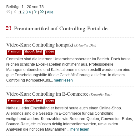
Beiträge 1 - 20 von 78
|
|
1
2
3
4
|
|
|
Alle
Premiumartikel auf Controlling-Portal.de
Video-Kurs: Controlling kompakt
(Kristoffer Ditz)
Premium
Shop-Artikel
Video
Controller sind die internen Unternehmensberater im Betrieb. Doch heute
reichen schlichte Excel-Tabellen nicht mehr aus. Professionelle
Managementberichte und Kalkulationen müssen erstellt werden, um eine
gute Entscheidungshilfe für die Geschäftsführung zu liefern. In diesem
Controlling Kompakt-Kurs...
mehr lesen
Video-Kurs: Controlling im E-Commerce
(Kristoffer Ditz)
Premium
Shop-Artikel
Video
Nahezu jeder Einzelhändler betreibt heute auch einen Online-Shop.
Allerdings sind die Gesetze im E-Commerce für das Controlling
weitgehend anders. Kennzahlen wie Retouren-Quoten, Conversion-Rates,
Bounce-Rate, etc. müssen richtig interpretiert werden, um aus den
Analysen die richtigen Maßnahmen...
mehr lesen