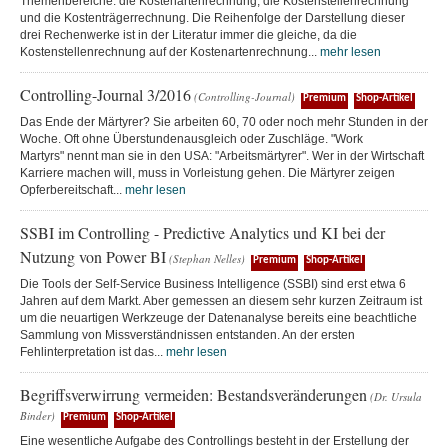
Themenbereiche: die Kostenartenrechnung, die Kostenstellenrechnung
und die Kostenträgerrechnung. Die Reihenfolge der Darstellung dieser
drei Rechenwerke ist in der Literatur immer die gleiche, da die
Kostenstellenrechnung auf der Kostenartenrechnung...
mehr lesen
Controlling-Journal 3/2016
(Controlling-Journal)
Premium
Shop-Artikel
Das Ende der Märtyrer? Sie arbeiten 60, 70 oder noch mehr Stunden in der
Woche. Oft ohne Überstundenausgleich oder Zuschläge. "Work
Martyrs" nennt man sie in den USA: "Arbeitsmärtyrer". Wer in der Wirtschaft
Karriere machen will, muss in Vorleistung gehen. Die Märtyrer zeigen
Opferbereitschaft...
mehr lesen
SSBI im Controlling - Predictive Analytics und KI bei der
Nutzung von Power BI
(Stephan Nelles)
Premium
Shop-Artikel
Die Tools der Self-Service Business Intelligence (SSBI) sind erst etwa 6
Jahren auf dem Markt. Aber gemessen an diesem sehr kurzen Zeitraum ist
um die neuartigen Werkzeuge der Datenanalyse bereits eine beachtliche
Sammlung von Missverständnissen entstanden. An der ersten
Fehlinterpretation ist das...
mehr lesen
Begriffsverwirrung vermeiden: Bestandsveränderungen
(Dr. Ursula
Binder)
Premium
Shop-Artikel
Eine wesentliche Aufgabe des Controllings besteht in der Erstellung der