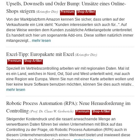
Upsells, Downsells und Order Bump: Umsätze eines Online-
Shops steigern
(Kristoffer Ditz)
Premium
Shop-Artikel
Von der Marktplatzform Amazon kennen Sie sicher, dass unten auf der
Verkaufsseite ein Link steht: "Kunden interessierten sich auch für...". Auf
diese Weise werden dem Kunden zusätzliche Artikelangebote unterbreitet.
Es handelt sich hier um sogenannte Add-ons. Diese sollten natürlich immer
mitangezeigt...
mehr lesen
Excel-Tipp: Europakarte mit Excel
(Kristoffer Ditz)
Premium
Shop-Artikel
Speziell im Vertriebscontrolling arbeiten wir mit regionalen Daten. Mal ist
es ein Land, welches in Nord, Ost, Süd und West unterteilt wird, mal auch
eine Region wie Europa. Wenn Sie nun mit einer Karte arbeiten wollen und
hier keine teure Software benutzen möchten, können Sie dies auch relativ...
mehr lesen
Robotic Process Automation (RPA): Neue Herausforderung im
Controlling
(Prof. Dr. Claus W. Gerberich)
Premium
Shop-Artikel
Steigender Kostendruck und die rasant anwachsende Menge an
verwertbaren Daten führen bei vielen Unternehmen mit Blick auf das
Controlling zu der Frage, ob Robotic Process Automation (RPA) auch in
diesem Unternehmensbereich einen Mehrwert bietet und inwieweit diese