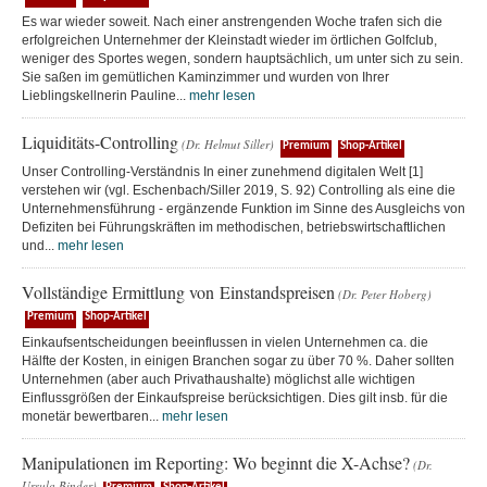
Es war wieder soweit. Nach einer anstrengenden Woche trafen sich die
erfolgreichen Unternehmer der Kleinstadt wieder im örtlichen Golfclub,
weniger des Sportes wegen, sondern hauptsächlich, um unter sich zu sein.
Sie saßen im gemütlichen Kaminzimmer und wurden von Ihrer
Lieblingskellnerin Pauline...
mehr lesen
Liquiditäts-Controlling
(Dr. Helmut Siller)
Premium
Shop-Artikel
Unser Controlling-Verständnis In einer zunehmend digitalen Welt [1]
verstehen wir (vgl. Eschenbach/Siller 2019, S. 92) Controlling als eine die
Unternehmensführung - ergänzende Funktion im Sinne des Ausgleichs von
Defiziten bei Führungskräften im methodischen, betriebswirtschaftlichen
und...
mehr lesen
Vollständige Ermittlung von Einstandspreisen
(Dr. Peter Hoberg)
Premium
Shop-Artikel
Einkaufsentscheidungen beeinflussen in vielen Unternehmen ca. die
Hälfte der Kosten, in einigen Branchen sogar zu über 70 %. Daher sollten
Unternehmen (aber auch Privathaushalte) möglichst alle wichtigen
Einflussgrößen der Einkaufspreise berücksichtigen. Dies gilt insb. für die
monetär bewertbaren...
mehr lesen
Manipulationen im Reporting: Wo beginnt die X-Achse?
(Dr.
Ursula Binder)