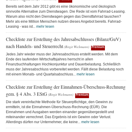
Bereits seit dem Jahr 2012 gibt es eine ökonomische und ökologisch
sinnvolle Alternative zum Dienstwagen. Die Rede ist vom Fahrrad-Leasing.
Warum also nicht den Dienstwagen gegen das Dienstfahrrad tauschen?
Mehr als eine Million Menschen nutzen dieses Angebot bereits. Fahrrad-
Leasing - was ist...
mehr lesen
Checkliste zur Erstellung des Jahresabschlusses (Bilanz/GuV)
nach Handels- und Steuerrecht
(Birgit Wichmann)
Premium
Jedes Jahr wieder muss der Jahresabschluss erstellt werden. Mit dem
Ende des laufenden Wirtschaftsjahres herrscht in allen
Finanzbuchhaltungen Hochkonjunktur und Dauerbelastung. Schließlich
muss der Jahresabschluss vorbereitet werden. Fällt diese Belastung noch
mit einem Monats- und Quartalsabschluss...
mehr lesen
Checkliste zur Erstellung der Einnahmen-Überschuss-Rechnung
gem. § 4 Abs. 3 EStG
(Birgit Wichmann)
Premium
Die stark vereinfachte Methode für Steuerpflichtige, den Gewinn zu
ermitteln, ist die Einnahmen-Überschuss-Rechnung (EÜR). Die
Einnahmen und Ausgaben werden einander gegenübergestellt und
miteinander verrechnet. Das Ergebnis ist ein Gewinn oder Verlust.
Allerdings dürfen nur Unternehmer, die keine...
mehr lesen