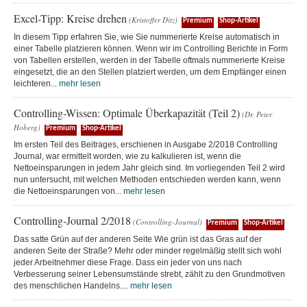
Excel-Tipp: Kreise drehen
(Kristoffer Ditz)
Premium
Shop-Artikel
In diesem Tipp erfahren Sie, wie Sie nummerierte Kreise automatisch in
einer Tabelle platzieren können. Wenn wir im Controlling Berichte in Form
von Tabellen erstellen, werden in der Tabelle oftmals nummerierte Kreise
eingesetzt, die an den Stellen platziert werden, um dem Empfänger einen
leichteren...
mehr lesen
Controlling-Wissen: Optimale Überkapazität (Teil 2)
(Dr. Peter
Hoberg)
Premium
Shop-Artikel
Im ersten Teil des Beitrages, erschienen in Ausgabe 2/2018 Controlling
Journal, war ermittelt worden, wie zu kalkulieren ist, wenn die
Nettoeinsparungen in jedem Jahr gleich sind. Im vorliegenden Teil 2 wird
nun untersucht, mit welchen Methoden entschieden werden kann, wenn
die Nettoeinsparungen von...
mehr lesen
Controlling-Journal 2/2018
(Controlling-Journal)
Premium
Shop-Artikel
Das satte Grün auf der anderen Seite Wie grün ist das Gras auf der
anderen Seite der Straße? Mehr oder minder regelmäßig stellt sich wohl
jeder Arbeitnehmer diese Frage. Dass ein jeder von uns nach
Verbesserung seiner Lebensumstände strebt, zählt zu den Grundmotiven
des menschlichen Handelns....
mehr lesen