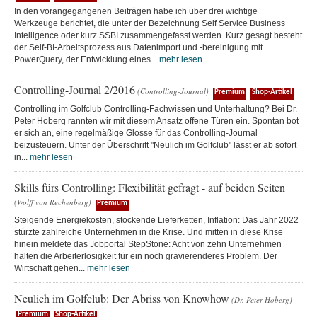
In den vorangegangenen Beiträgen habe ich über drei wichtige
Werkzeuge berichtet, die unter der Bezeichnung Self Service Business
Intelligence oder kurz SSBI zusammengefasst werden. Kurz gesagt besteht
der Self-BI-Arbeitsprozess aus Datenimport und -bereinigung mit
PowerQuery, der Entwicklung eines...
mehr lesen
Controlling-Journal 2/2016
(Controlling-Journal)
Premium
Shop-Artikel
Controlling im Golfclub Controlling-Fachwissen und Unterhaltung? Bei Dr.
Peter Hoberg rannten wir mit diesem Ansatz offene Türen ein. Spontan bot
er sich an, eine regelmäßige Glosse für das Controlling-Journal
beizusteuern. Unter der Überschrift "Neulich im Golfclub" lässt er ab sofort
in...
mehr lesen
Skills fürs Controlling: Flexibilität gefragt - auf beiden Seiten
(Wolff von Rechenberg)
Premium
Steigende Energiekosten, stockende Lieferketten, Inflation: Das Jahr 2022
stürzte zahlreiche Unternehmen in die Krise. Und mitten in diese Krise
hinein meldete das Jobportal StepStone: Acht von zehn Unternehmen
halten die Arbeiterlosigkeit für ein noch gravierenderes Problem. Der
Wirtschaft gehen...
mehr lesen
Neulich im Golfclub: Der Abriss von Knowhow
(Dr. Peter Hoberg)
Premium
Shop-Artikel