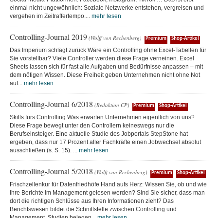
einmal nicht ungewöhnlich: Soziale Netzwerke entstehen, vergreisen und
vergehen im Zeitraffertempo....
mehr lesen
Controlling-Journal 2019
(Wolff von Rechenberg)
Premium
Shop-Artikel
Das Imperium schlägt zurück Wäre ein Controlling ohne Excel-Tabellen für
Sie vorstellbar? Viele Controller werden diese Frage verneinen. Excel
Sheets lassen sich für fast alle Aufgaben und Bedürfnisse anpassen – mit
dem nötigen Wissen. Diese Freiheit geben Unternehmen nicht ohne Not
auf...
mehr lesen
Controlling-Journal 6/2018
(Redaktion CP)
Premium
Shop-Artikel
Skills fürs Controlling Was erwarten Unternehmen eigentlich von uns?
Diese Frage bewegt unter den Controllern keineswegs nur die
Berufseinsteiger. Eine aktuelle Studie des Jobportals StepStone hat
ergeben, dass nur 17 Prozent aller Fachkräfte einen Jobwechsel absolut
ausschließen (s. S. 15). ...
mehr lesen
Controlling-Journal 5/2018
(Wolff von Rechenberg)
Premium
Shop-Artikel
Frischzellenkur für Datenfriedhöfe Hand aufs Herz: Wissen Sie, ob und wie
Ihre Berichte im Management gelesen werden? Sind Sie sicher, dass man
dort die richtigen Schlüsse aus Ihren Informationen zieht? Das
Berichtswesen bildet die Schnittstelle zwischen Controlling und
Management. Studien belegen...
mehr lesen