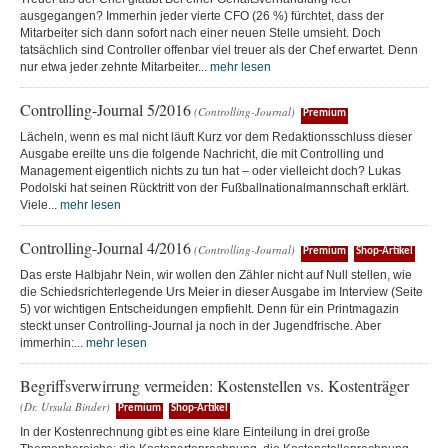
ausgegangen? Immerhin jeder vierte CFO (26 %) fürchtet, dass der
Mitarbeiter sich dann sofort nach einer neuen Stelle umsieht. Doch
tatsächlich sind Controller offenbar viel treuer als der Chef erwartet. Denn
nur etwa jeder zehnte Mitarbeiter...
mehr lesen
Controlling-Journal 5/2016
(Controlling-Journal)
Premium
Lächeln, wenn es mal nicht läuft Kurz vor dem Redaktionsschluss dieser
Ausgabe ereilte uns die folgende Nachricht, die mit Controlling und
Management eigentlich nichts zu tun hat – oder vielleicht doch? Lukas
Podolski hat seinen Rücktritt von der Fußballnationalmannschaft erklärt.
Viele...
mehr lesen
Controlling-Journal 4/2016
(Controlling-Journal)
Premium
Shop-Artikel
Das erste Halbjahr Nein, wir wollen den Zähler nicht auf Null stellen, wie
die Schiedsrichterlegende Urs Meier in dieser Ausgabe im Interview (Seite
5) vor wichtigen Entscheidungen empfiehlt. Denn für ein Printmagazin
steckt unser Controlling-Journal ja noch in der Jugendfrische. Aber
immerhin:...
mehr lesen
Begriffsverwirrung vermeiden: Kostenstellen vs. Kostenträger
(Dr. Ursula Binder)
Premium
Shop-Artikel
In der Kostenrechnung gibt es eine klare Einteilung in drei große