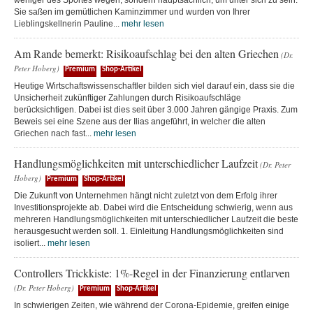
weniger des Sportes wegen, sondern hauptsächlich, um unter sich zu sein.
Sie saßen im gemütlichen Kaminzimmer und wurden von Ihrer
Lieblingskellnerin Pauline...
mehr lesen
Am Rande bemerkt: Risikoaufschlag bei den alten Griechen
(Dr.
Peter Hoberg)
Premium
Shop-Artikel
Heutige Wirtschaftswissenschaftler bilden sich viel darauf ein, dass sie die
Unsicherheit zukünftiger Zahlungen durch Risikoaufschläge
berücksichtigen. Dabei ist dies seit über 3.000 Jahren gängige Praxis. Zum
Beweis sei eine Szene aus der Ilias angeführt, in welcher die alten
Griechen nach fast...
mehr lesen
Handlungsmöglichkeiten mit unterschiedlicher Laufzeit
(Dr. Peter
Hoberg)
Premium
Shop-Artikel
Die Zukunft von Unternehmen hängt nicht zuletzt von dem Erfolg ihrer
Investitionsprojekte ab. Dabei wird die Entscheidung schwierig, wenn aus
mehreren Handlungsmöglichkeiten mit unterschiedlicher Laufzeit die beste
herausgesucht werden soll. 1. Einleitung Handlungsmöglichkeiten sind
isoliert...
mehr lesen
Controllers Trickkiste: 1%-Regel in der Finanzierung entlarven
(Dr. Peter Hoberg)
Premium
Shop-Artikel
In schwierigen Zeiten, wie während der Corona-Epidemie, greifen einige