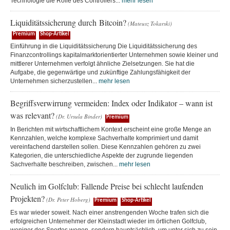
Technologie die Rolle des Controllers...
mehr lesen
Liquiditätssicherung durch Bitcoin?
(Mateusz Tokarski)
Premium
Shop-Artikel
Einführung in die Liquiditätssicherung Die Liquiditätssicherung des
Finanzcontrollings kapitalmarktorientierter Unternehmen sowie kleiner und
mittlerer Unternehmen verfolgt ähnliche Zielsetzungen. Sie hat die
Aufgabe, die gegenwärtige und zukünftige Zahlungsfähigkeit der
Unternehmen sicherzustellen...
mehr lesen
Begriffsverwirrung vermeiden: Index oder Indikator – wann ist
was relevant?
(Dr. Ursula Binder)
Premium
In Berichten mit wirtschaftlichem Kontext erscheint eine große Menge an
Kennzahlen, welche komplexe Sachverhalte komprimiert und damit
vereinfachend darstellen sollen. Diese Kennzahlen gehören zu zwei
Kategorien, die unterschiedliche Aspekte der zugrunde liegenden
Sachverhalte beschreiben, zwischen...
mehr lesen
Neulich im Golfclub: Fallende Preise bei schlecht laufenden
Projekten?
(Dr. Peter Hoberg)
Premium
Shop-Artikel
Es war wieder soweit. Nach einer anstrengenden Woche trafen sich die
erfolgreichen Unternehmer der Kleinstadt wieder im örtlichen Golfclub,