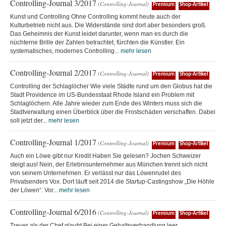
Controlling-Journal 3/2017
(Controlling-Journal)
Premium
Shop-Artikel
Kunst und Controlling Ohne Controlling kommt heute auch der
Kulturbetrieb nicht aus. Die Widerstände sind dort aber besonders groß.
Das Geheimnis der Kunst leidet darunter, wenn man es durch die
nüchterne Brille der Zahlen betrachtet, fürchten die Künstler. Ein
systematisches, modernes Controlling...
mehr lesen
Controlling-Journal 2/2017
(Controlling-Journal)
Premium
Shop-Artikel
Controlling der Schlaglöcher Wie viele Städte rund um den Globus hat die
Stadt Providence im US-Bundesstaat Rhode Island ein Problem mit
Schlaglöchern. Alle Jahre wieder zum Ende des Winters muss sich die
Stadtverwaltung einen Überblick über die Frostschäden verschaffen. Dabei
soll jetzt der...
mehr lesen
Controlling-Journal 1/2017
(Controlling-Journal)
Premium
Shop-Artikel
Auch ein Löwe gibt nur Kredit Haben Sie gelesen? Jochen Schweizer
steigt aus! Nein, der Erlebnisunternehmer aus München trennt sich nicht
von seinem Unternehmen. Er verlässt nur das Löwenrudel des
Privatsenders Vox. Dort läuft seit 2014 die Startup-Castingshow „Die Höhle
der Löwen“. Vor...
mehr lesen
Controlling-Journal 6/2016
(Controlling-Journal)
Premium
Shop-Artikel
Treuer als der Chef glaubt Bei einer Gehaltsverhandlung leer