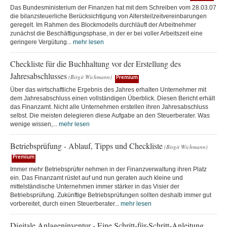
Das Bundesministerium der Finanzen hat mit dem Schreiben vom 28.03.07
die bilanzsteuerliche Berücksichtigung von Altersteilzeitvereinbarungen
geregelt. Im Rahmen des Blockmodells durchläuft der Arbeitnehmer
zunächst die Beschäftigungsphase, in der er bei voller Arbeitszeit eine
geringere Vergütung...
mehr lesen
Checkliste für die Buchhaltung vor der Erstellung des
Jahresabschlusses
(Birgit Wichmann)
Premium
Über das wirtschaftliche Ergebnis des Jahres erhalten Unternehmer mit
dem Jahresabschluss einen vollständigen Überblick. Diesen Bericht erhält
das Finanzamt. Nicht alle Unternehmen erstellen ihren Jahresabschluss
selbst. Die meisten delegieren diese Aufgabe an den Steuerberater. Was
wenige wissen,...
mehr lesen
Betriebsprüfung - Ablauf, Tipps und Checkliste
(Birgit Wichmann)
Premium
Immer mehr Betriebsprüfer nehmen in der Finanzverwaltung ihren Platz
ein. Das Finanzamt rüstet auf und nun geraten auch kleine und
mittelständische Unternehmen immer stärker in das Visier der
Betriebsprüfung. Zukünftige Betriebsprüfungen sollten deshalb immer gut
vorbereitet, durch einen Steuerberater...
mehr lesen
Digitale Anlageninventur - Eine Schritt-für-Schritt-Anleitung