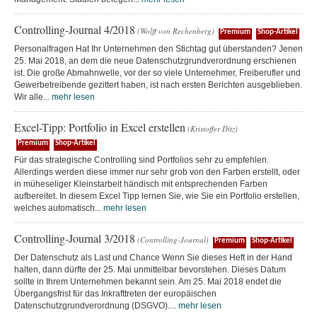
Controlling-Journal 4/2018
(Wolff von Rechenberg)
Premium
Shop-Artikel
Personalfragen Hat Ihr Unternehmen den Stichtag gut überstanden? Jenen
25. Mai 2018, an dem die neue Datenschutzgrundverordnung erschienen
ist. Die große Abmahnwelle, vor der so viele Unternehmer, Freiberufler und
Gewerbetreibende gezittert haben, ist nach ersten Berichten ausgeblieben.
Wir alle...
mehr lesen
Excel-Tipp: Portfolio in Excel erstellen
(Kristoffer Ditz)
Premium
Shop-Artikel
Für das strategische Controlling sind Portfolios sehr zu empfehlen.
Allerdings werden diese immer nur sehr grob von den Farben erstellt, oder
in müheseliger Kleinstarbeit händisch mit entsprechenden Farben
aufbereitet. In diesem Excel Tipp lernen Sie, wie Sie ein Portfolio erstellen,
welches automatisch...
mehr lesen
Controlling-Journal 3/2018
(Controlling-Journal)
Premium
Shop-Artikel
Der Datenschutz als Last und Chance Wenn Sie dieses Heft in der Hand
halten, dann dürfte der 25. Mai unmittelbar bevorstehen. Dieses Datum
sollte in Ihrem Unternehmen bekannt sein. Am 25. Mai 2018 endet die
Übergangsfrist für das Inkrafttreten der europäischen
Datenschutzgrundverordnung (DSGVO)....
mehr lesen