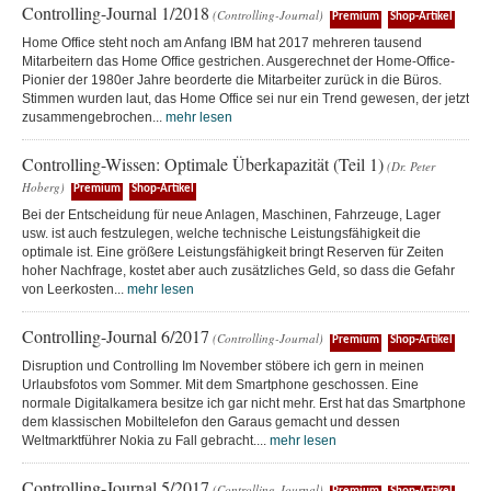
Controlling-Journal 1/2018
(Controlling-Journal)
Premium
Shop-Artikel
Home Office steht noch am Anfang IBM hat 2017 mehreren tausend
Mitarbeitern das Home Office gestrichen. Ausgerechnet der Home-Office-
Pionier der 1980er Jahre beorderte die Mitarbeiter zurück in die Büros.
Stimmen wurden laut, das Home Office sei nur ein Trend gewesen, der jetzt
zusammengebrochen...
mehr lesen
Controlling-Wissen: Optimale Überkapazität (Teil 1)
(Dr. Peter
Hoberg)
Premium
Shop-Artikel
Bei der Entscheidung für neue Anlagen, Maschinen, Fahrzeuge, Lager
usw. ist auch festzulegen, welche technische Leistungsfähigkeit die
optimale ist. Eine größere Leistungsfähigkeit bringt Reserven für Zeiten
hoher Nachfrage, kostet aber auch zusätzliches Geld, so dass die Gefahr
von Leerkosten...
mehr lesen
Controlling-Journal 6/2017
(Controlling-Journal)
Premium
Shop-Artikel
Disruption und Controlling Im November stöbere ich gern in meinen
Urlaubsfotos vom Sommer. Mit dem Smartphone geschossen. Eine
normale Digitalkamera besitze ich gar nicht mehr. Erst hat das Smartphone
dem klassischen Mobiltelefon den Garaus gemacht und dessen
Weltmarktführer Nokia zu Fall gebracht....
mehr lesen
Controlling-Journal 5/2017
(Controlling-Journal)