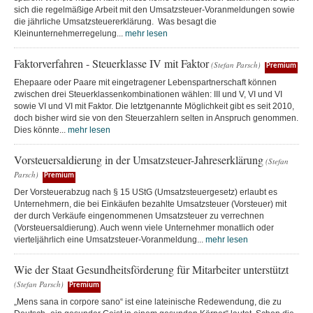
sich die regelmäßige Arbeit mit den Umsatzsteuer-Voranmeldungen sowie
die jährliche Umsatzsteuererklärung. Was besagt die
Kleinunternehmerregelung...
mehr lesen
Faktorverfahren - Steuerklasse IV mit Faktor
(Stefan Parsch)
Premium
Ehepaare oder Paare mit eingetragener Lebenspartnerschaft können
zwischen drei Steuerklassenkombinationen wählen: III und V, VI und VI
sowie VI und VI mit Faktor. Die letztgenannte Möglichkeit gibt es seit 2010,
doch bisher wird sie von den Steuerzahlern selten in Anspruch genommen.
Dies könnte...
mehr lesen
Vorsteuersaldierung in der Umsatzsteuer-Jahreserklärung
(Stefan
Parsch)
Premium
Der Vorsteuerabzug nach § 15 UStG (Umsatzsteuergesetz) erlaubt es
Unternehmern, die bei Einkäufen bezahlte Umsatzsteuer (Vorsteuer) mit
der durch Verkäufe eingenommenen Umsatzsteuer zu verrechnen
(Vorsteuersaldierung). Auch wenn viele Unternehmer monatlich oder
vierteljährlich eine Umsatzsteuer-Voranmeldung...
mehr lesen
Wie der Staat Gesundheitsförderung für Mitarbeiter unterstützt
(Stefan Parsch)
Premium
„Mens sana in corpore sano“ ist eine lateinische Redewendung, die zu