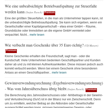
Wie eine unbeabsichtigte Betriebsaufspaltung zur Steuerfalle
werden kann
(Stefan Parsch)
Premium
Eine der größten Steuerfallen, in die man als Unternehmer tappen kann, ist
die unbeabsichtigte Betriebsaufspaltung. Sie kann sich ergeben, wenn ein
Gesellschafter einer Kapitalgesellschaft – etwa einer GmbH – Räume,
Grundstücke oder Immobilien an die eigene GmbH vermietet oder
verpachtet. Nicht...
mehr lesen
Wie verbucht man Geschenke über 35 Euro richtig?
(Ulf Matzen)
Premium
Kleine Geschenke erhalten die Freundschaft, sagt man - oder die
Kundschaft. Viele Unternehmen bedenken Geschäftspartner und Kunden
daher ab und zu mit kleinen Aufmerksamkeiten. Diese müssen jedoch auch
korrekt verbucht werden. Wenn bei einem Geschenk ohne besonderen
Anlass an einen Geschäftspartner...
mehr lesen
Gewinnverwendungsrechnung (Ergebnisverwendungsrechnung)
- Was vom Jahresüberschuss übrig bleibt
(Stefan Parsch)
Premium
Die Berechnung des Jahresüberschusses oder -fehlbetrags in der Gewinn-
und Verlustrechnung (GuV) ist in der Bilanz nur ein Zwischenschritt. Denn
um zu ermitteln, welcher Betrag an die Aktionäre oder Gesellschafter
ausgeschüttet werden kann, müssen beispielsweise Gewinn- oder