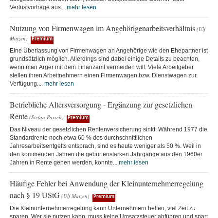
Verlustvorträge aus...
mehr lesen
Nutzung von Firmenwagen im Angehörigenarbeitsverhältnis
(Ulf
Matzen)
Premium
Eine Überlassung von Firmenwagen an Angehörige wie den Ehepartner ist
grundsätzlich möglich. Allerdings sind dabei einige Details zu beachten,
wenn man Ärger mit dem Finanzamt vermeiden will. Viele Arbeitgeber
stellen ihren Arbeitnehmern einen Firmenwagen bzw. Dienstwagen zur
Verfügung....
mehr lesen
Betriebliche Altersversorgung - Ergänzung zur gesetzlichen
Rente
(Stefan Parsch)
Premium
Das Niveau der gesetzlichen Rentenversicherung sinkt: Während 1977 die
Standardrente noch etwa 60 % des durchschnittlichen
Jahresarbeitsentgelts entsprach, sind es heute weniger als 50 %. Weil in
den kommenden Jahren die geburtenstarken Jahrgänge aus den 1960er
Jahren in Rente gehen werden, könnte...
mehr lesen
Häufige Fehler bei Anwendung der Kleinunternehmerregelung
nach § 19 UStG
(Ulf Matzen)
Premium
Die Kleinunternehmerregelung kann Unternehmern helfen, viel Zeit zu
sparen. Wer sie nutzen kann, muss keine Umsatzsteuer abführen und spart