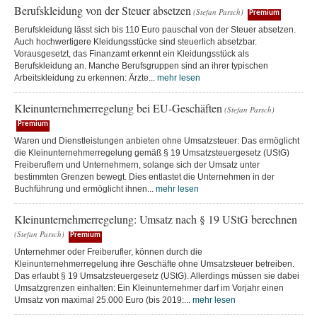
Berufskleidung von der Steuer absetzen
(Stefan Parsch)
Premium
Berufskleidung lässt sich bis 110 Euro pauschal von der Steuer absetzen.
Auch hochwertigere Kleidungsstücke sind steuerlich absetzbar.
Vorausgesetzt, das Finanzamt erkennt ein Kleidungsstück als
Berufskleidung an. Manche Berufsgruppen sind an ihrer typischen
Arbeitskleidung zu erkennen: Ärzte...
mehr lesen
Kleinunternehmerregelung bei EU-Geschäften
(Stefan Parsch)
Premium
Waren und Dienstleistungen anbieten ohne Umsatzsteuer: Das ermöglicht
die Kleinunternehmerregelung gemäß § 19 Umsatzsteuergesetz (UStG)
Freiberuflern und Unternehmern, solange sich der Umsatz unter
bestimmten Grenzen bewegt. Dies entlastet die Unternehmen in der
Buchführung und ermöglicht ihnen...
mehr lesen
Kleinunternehmerregelung: Umsatz nach § 19 UStG berechnen
(Stefan Parsch)
Premium
Unternehmer oder Freiberufler, können durch die
Kleinunternehmerregelung ihre Geschäfte ohne Umsatzsteuer betreiben.
Das erlaubt § 19 Umsatzsteuergesetz (UStG). Allerdings müssen sie dabei
Umsatzgrenzen einhalten: Ein Kleinunternehmer darf im Vorjahr einen
Umsatz von maximal 25.000 Euro (bis 2019:...
mehr lesen