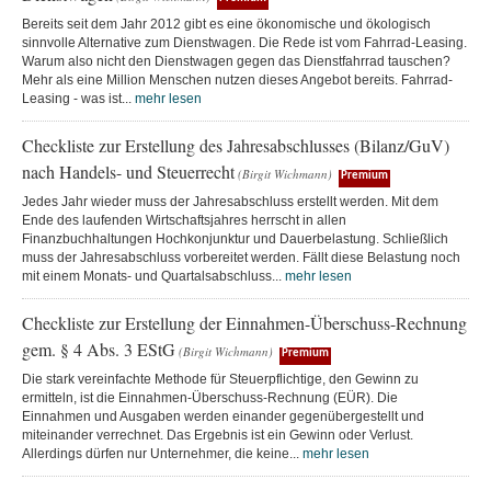
Bereits seit dem Jahr 2012 gibt es eine ökonomische und ökologisch
sinnvolle Alternative zum Dienstwagen. Die Rede ist vom Fahrrad-Leasing.
Warum also nicht den Dienstwagen gegen das Dienstfahrrad tauschen?
Mehr als eine Million Menschen nutzen dieses Angebot bereits. Fahrrad-
Leasing - was ist...
mehr lesen
Checkliste zur Erstellung des Jahresabschlusses (Bilanz/GuV)
nach Handels- und Steuerrecht
(Birgit Wichmann)
Premium
Jedes Jahr wieder muss der Jahresabschluss erstellt werden. Mit dem
Ende des laufenden Wirtschaftsjahres herrscht in allen
Finanzbuchhaltungen Hochkonjunktur und Dauerbelastung. Schließlich
muss der Jahresabschluss vorbereitet werden. Fällt diese Belastung noch
mit einem Monats- und Quartalsabschluss...
mehr lesen
Checkliste zur Erstellung der Einnahmen-Überschuss-Rechnung
gem. § 4 Abs. 3 EStG
(Birgit Wichmann)
Premium
Die stark vereinfachte Methode für Steuerpflichtige, den Gewinn zu
ermitteln, ist die Einnahmen-Überschuss-Rechnung (EÜR). Die
Einnahmen und Ausgaben werden einander gegenübergestellt und
miteinander verrechnet. Das Ergebnis ist ein Gewinn oder Verlust.
Allerdings dürfen nur Unternehmer, die keine...
mehr lesen