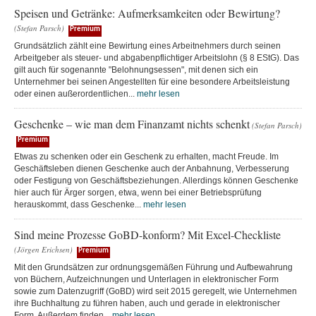
Speisen und Getränke: Aufmerksamkeiten oder Bewirtung?
(Stefan Parsch)
Premium
Grundsätzlich zählt eine Bewirtung eines Arbeitnehmers durch seinen
Arbeitgeber als steuer- und abgabenpflichtiger Arbeitslohn (§ 8 EStG). Das
gilt auch für sogenannte "Belohnungsessen", mit denen sich ein
Unternehmer bei seinen Angestellten für eine besondere Arbeitsleistung
oder einen außerordentlichen...
mehr lesen
Geschenke – wie man dem Finanzamt nichts schenkt
(Stefan Parsch)
Premium
Etwas zu schenken oder ein Geschenk zu erhalten, macht Freude. Im
Geschäftsleben dienen Geschenke auch der Anbahnung, Verbesserung
oder Festigung von Geschäftsbeziehungen. Allerdings können Geschenke
hier auch für Ärger sorgen, etwa, wenn bei einer Betriebsprüfung
herauskommt, dass Geschenke...
mehr lesen
Sind meine Prozesse GoBD-konform? Mit Excel-Checkliste
(Jörgen Erichsen)
Premium
Mit den Grundsätzen zur ordnungsgemäßen Führung und Aufbewahrung
von Büchern, Aufzeichnungen und Unterlagen in elektronischer Form
sowie zum Datenzugriff (GoBD) wird seit 2015 geregelt, wie Unternehmen
ihre Buchhaltung zu führen haben, auch und gerade in elektronischer
Form. Außerdem finden...
mehr lesen