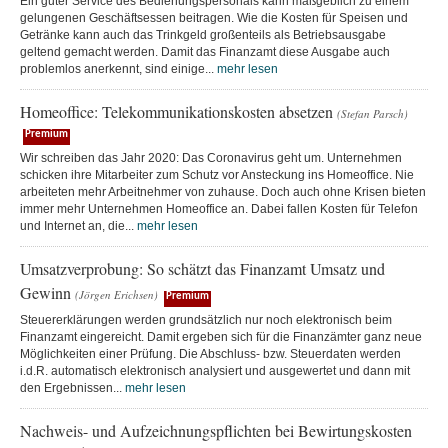
Ein guter Service des Bedienungspersonals kann maßgeblich zu einem
gelungenen Geschäftsessen beitragen. Wie die Kosten für Speisen und
Getränke kann auch das Trinkgeld großenteils als Betriebsausgabe
geltend gemacht werden. Damit das Finanzamt diese Ausgabe auch
problemlos anerkennt, sind einige...
mehr lesen
Homeoffice: Telekommunikationskosten absetzen
(Stefan Parsch)
Premium
Wir schreiben das Jahr 2020: Das Coronavirus geht um. Unternehmen
schicken ihre Mitarbeiter zum Schutz vor Ansteckung ins Homeoffice. Nie
arbeiteten mehr Arbeitnehmer von zuhause. Doch auch ohne Krisen bieten
immer mehr Unternehmen Homeoffice an. Dabei fallen Kosten für Telefon
und Internet an, die...
mehr lesen
Umsatzverprobung: So schätzt das Finanzamt Umsatz und
Gewinn
(Jörgen Erichsen)
Premium
Steuererklärungen werden grundsätzlich nur noch elektronisch beim
Finanzamt eingereicht. Damit ergeben sich für die Finanzämter ganz neue
Möglichkeiten einer Prüfung. Die Abschluss- bzw. Steuerdaten werden
i.d.R. automatisch elektronisch analysiert und ausgewertet und dann mit
den Ergebnissen...
mehr lesen
Nachweis- und Aufzeichnungspflichten bei Bewirtungskosten