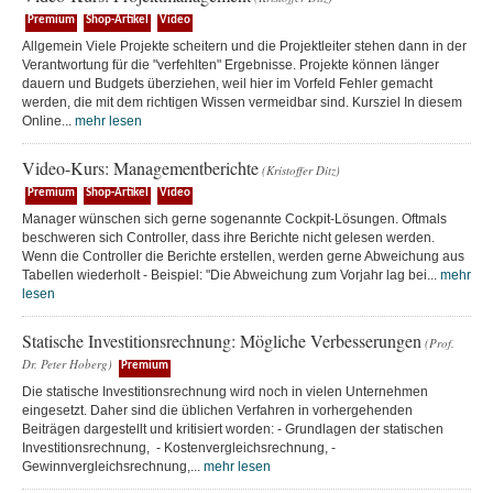
Premium
Shop-Artikel
Video
Allgemein Viele Projekte scheitern und die Projektleiter stehen dann in der
Verantwortung für die "verfehlten" Ergebnisse. Projekte können länger
dauern und Budgets überziehen, weil hier im Vorfeld Fehler gemacht
werden, die mit dem richtigen Wissen vermeidbar sind. Kursziel In diesem
Online...
mehr lesen
Video-Kurs: Managementberichte
(Kristoffer Ditz)
Premium
Shop-Artikel
Video
Manager wünschen sich gerne sogenannte Cockpit-Lösungen. Oftmals
beschweren sich Controller, dass ihre Berichte nicht gelesen werden.
Wenn die Controller die Berichte erstellen, werden gerne Abweichung aus
Tabellen wiederholt - Beispiel: "Die Abweichung zum Vorjahr lag bei...
mehr
lesen
Statische Investitionsrechnung: Mögliche Verbesserungen
(Prof.
Dr. Peter Hoberg)
Premium
Die statische Investitionsrechnung wird noch in vielen Unternehmen
eingesetzt. Daher sind die üblichen Verfahren in vorhergehenden
Beiträgen dargestellt und kritisiert worden: - Grundlagen der statischen
Investitionsrechnung, - Kostenvergleichsrechnung, -
Gewinnvergleichsrechnung,...
mehr lesen