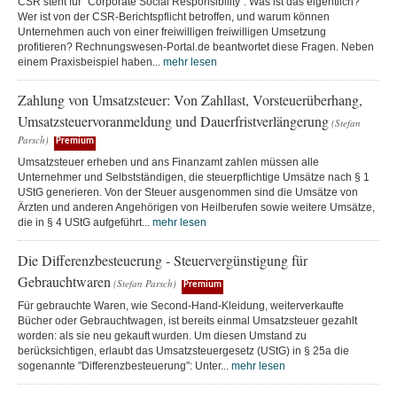
CSR steht für "Corporate Social Responsibility". Was ist das eigentlich?
Wer ist von der CSR-Berichtspflicht betroffen, und warum können
Unternehmen auch von einer freiwilligen freiwilligen Umsetzung
profitieren? Rechnungswesen-Portal.de beantwortet diese Fragen. Neben
einem Praxisbeispiel haben...
mehr lesen
Zahlung von Umsatzsteuer: Von Zahllast, Vorsteuerüberhang,
Umsatzsteuervoranmeldung und Dauerfristverlängerung
(Stefan
Parsch)
Premium
Umsatzsteuer erheben und ans Finanzamt zahlen müssen alle
Unternehmer und Selbstständigen, die steuerpflichtige Umsätze nach § 1
UStG generieren. Von der Steuer ausgenommen sind die Umsätze von
Ärzten und anderen Angehörigen von Heilberufen sowie weitere Umsätze,
die in § 4 UStG aufgeführt...
mehr lesen
Die Differenzbesteuerung - Steuervergünstigung für
Gebrauchtwaren
(Stefan Parsch)
Premium
Für gebrauchte Waren, wie Second-Hand-Kleidung, weiterverkaufte
Bücher oder Gebrauchtwagen, ist bereits einmal Umsatzsteuer gezahlt
worden: als sie neu gekauft wurden. Um diesen Umstand zu
berücksichtigen, erlaubt das Umsatzsteuergesetz (UStG) in § 25a die
sogenannte "Differenzbesteuerung": Unter...
mehr lesen