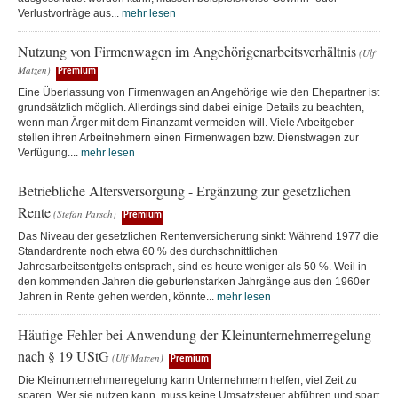
Verlustvorträge aus...
mehr lesen
Nutzung von Firmenwagen im Angehörigenarbeitsverhältnis
(Ulf
Matzen)
Premium
Eine Überlassung von Firmenwagen an Angehörige wie den Ehepartner ist
grundsätzlich möglich. Allerdings sind dabei einige Details zu beachten,
wenn man Ärger mit dem Finanzamt vermeiden will. Viele Arbeitgeber
stellen ihren Arbeitnehmern einen Firmenwagen bzw. Dienstwagen zur
Verfügung....
mehr lesen
Betriebliche Altersversorgung - Ergänzung zur gesetzlichen
Rente
(Stefan Parsch)
Premium
Das Niveau der gesetzlichen Rentenversicherung sinkt: Während 1977 die
Standardrente noch etwa 60 % des durchschnittlichen
Jahresarbeitsentgelts entsprach, sind es heute weniger als 50 %. Weil in
den kommenden Jahren die geburtenstarken Jahrgänge aus den 1960er
Jahren in Rente gehen werden, könnte...
mehr lesen
Häufige Fehler bei Anwendung der Kleinunternehmerregelung
nach § 19 UStG
(Ulf Matzen)
Premium
Die Kleinunternehmerregelung kann Unternehmern helfen, viel Zeit zu
sparen. Wer sie nutzen kann, muss keine Umsatzsteuer abführen und spart