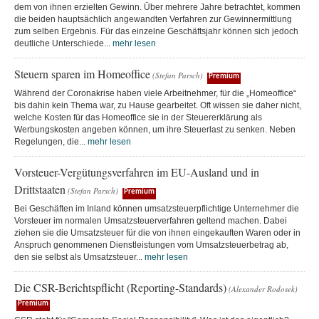
dem von ihnen erzielten Gewinn. Über mehrere Jahre betrachtet, kommen
die beiden hauptsächlich angewandten Verfahren zur Gewinnermittlung
zum selben Ergebnis. Für das einzelne Geschäftsjahr können sich jedoch
deutliche Unterschiede...
mehr lesen
Steuern sparen im Homeoffice
(Stefan Parsch)
Premium
Während der Coronakrise haben viele Arbeitnehmer, für die „Homeoffice“
bis dahin kein Thema war, zu Hause gearbeitet. Oft wissen sie daher nicht,
welche Kosten für das Homeoffice sie in der Steuererklärung als
Werbungskosten angeben können, um ihre Steuerlast zu senken. Neben
Regelungen, die...
mehr lesen
Vorsteuer-Vergütungsverfahren im EU-Ausland und in
Drittstaaten
(Stefan Parsch)
Premium
Bei Geschäften im Inland können umsatzsteuerpflichtige Unternehmer die
Vorsteuer im normalen Umsatzsteuerverfahren geltend machen. Dabei
ziehen sie die Umsatzsteuer für die von ihnen eingekauften Waren oder in
Anspruch genommenen Dienstleistungen vom Umsatzsteuerbetrag ab,
den sie selbst als Umsatzsteuer...
mehr lesen
Die CSR-Berichtspflicht (Reporting-Standards)
(Alexander Rodosek)
Premium