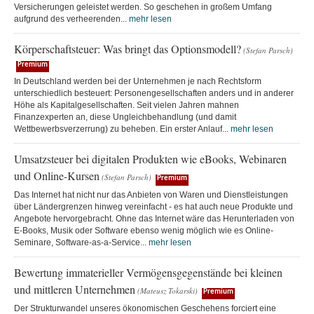
Versicherungen geleistet werden. So geschehen in großem Umfang
aufgrund des verheerenden...
mehr lesen
Körperschaftsteuer: Was bringt das Optionsmodell?
(Stefan Parsch)
Premium
In Deutschland werden bei der Unternehmen je nach Rechtsform
unterschiedlich besteuert: Personengesellschaften anders und in anderer
Höhe als Kapitalgesellschaften. Seit vielen Jahren mahnen
Finanzexperten an, diese Ungleichbehandlung (und damit
Wettbewerbsverzerrung) zu beheben. Ein erster Anlauf...
mehr lesen
Umsatzsteuer bei digitalen Produkten wie eBooks, Webinaren
und Online-Kursen
(Stefan Parsch)
Premium
Das Internet hat nicht nur das Anbieten von Waren und Dienstleistungen
über Ländergrenzen hinweg vereinfacht - es hat auch neue Produkte und
Angebote hervorgebracht. Ohne das Internet wäre das Herunterladen von
E-Books, Musik oder Software ebenso wenig möglich wie es Online-
Seminare, Software-as-a-Service...
mehr lesen
Bewertung immaterieller Vermögensgegenstände bei kleinen
und mittleren Unternehmen
(Mateusz Tokarski)
Premium
Der Strukturwandel unseres ökonomischen Geschehens forciert eine