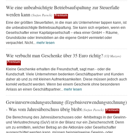
Wie eine unbeabsichtigte Betriebsaufspaltung zur Steuerfalle
werden kann
(Stefan Parsch)
Premium
Eine der größten Steuerfallen, in die man als Unternehmer tappen kann, ist
die unbeabsichtigte Betriebsaufspaltung. Sie kann sich ergeben, wenn ein
Gesellschafter einer Kapitalgesellschaft – etwa einer GmbH – Räume,
Grundstücke oder Immobilien an die eigene GmbH vermietet oder
verpachtet. Nicht...
mehr lesen
Wie verbucht man Geschenke über 35 Euro richtig?
(Ulf Matzen)
Premium
Kleine Geschenke erhalten die Freundschaft, sagt man - oder die
Kundschaft. Viele Unternehmen bedenken Geschäftspartner und Kunden
daher ab und zu mit kleinen Aufmerksamkeiten. Diese müssen jedoch auch
korrekt verbucht werden. Wenn bei einem Geschenk ohne besonderen
Anlass an einen Geschäftspartner...
mehr lesen
Gewinnverwendungsrechnung (Ergebnisverwendungsrechnung)
- Was vom Jahresüberschuss übrig bleibt
(Stefan Parsch)
Premium
Die Berechnung des Jahresüberschusses oder -fehlbetrags in der Gewinn-
und Verlustrechnung (GuV) ist in der Bilanz nur ein Zwischenschritt. Denn
um zu ermitteln, welcher Betrag an die Aktionäre oder Gesellschafter
ausgeschüttet werden kann, müssen beispielsweise Gewinn- oder