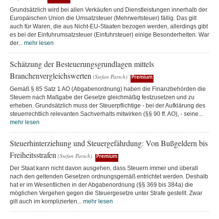
Grundsätzlich wird bei allen Verkäufen und Dienstleistungen innerhalb der
Europäischen Union die Umsatzsteuer (Mehrwertsteuer) fällig. Das gilt
auch für Waren, die aus Nicht-EU-Staaten bezogen werden, allerdings gibt
es bei der Einfuhrumsatzsteuer (Einfuhrsteuer) einige Besonderheiten. War
der...
mehr lesen
Schätzung der Besteuerungsgrundlagen mittels
Branchenvergleichswerten
(Stefan Parsch)
Premium
Gemäß § 85 Satz 1 AO (Abgabenordnung) haben die Finanzbehörden die
Steuern nach Maßgabe der Gesetze gleichmäßig festzusetzen und zu
erheben. Grundsätzlich muss der Steuerpflichtige - bei der Aufklärung des
steuerrechtlich relevanten Sachverhalts mitwirken (§§ 90 ff. AO), - seine...
mehr lesen
Steuerhinterziehung und Steuergefährdung: Von Bußgeldern bis
Freiheitsstrafen
(Stefan Parsch)
Premium
Der Staat kann nicht davon ausgehen, dass Steuern immer und überall
nach den geltenden Gesetzen ordnungsgemäß entrichtet werden. Deshalb
hat er im Wesentlichen in der Abgabenordnung (§§ 369 bis 384a) die
möglichen Vergehen gegen die Steuergesetze unter Strafe gestellt. Zwar
gilt auch im komplizierten...
mehr lesen