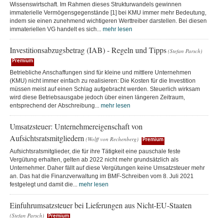
Wissenswirtschaft. Im Rahmen dieses Strukturwandels gewinnen
immaterielle Vermögensgegenstände [1] bei KMU immer mehr Bedeutung,
indem sie einen zunehmend wichtigeren Werttreiber darstellen. Bei diesen
immateriellen VG handelt es sich...
mehr lesen
Investitionsabzugsbetrag (IAB) - Regeln und Tipps
(Stefan Parsch)
Premium
Betriebliche Anschaffungen sind für kleine und mittlere Unternehmen
(KMU) nicht immer einfach zu realisieren: Die Kosten für die Investition
müssen meist auf einen Schlag aufgebracht werden. Steuerlich wirksam
wird diese Betriebsausgabe jedoch über einen längeren Zeitraum,
entsprechend der Abschreibung...
mehr lesen
Umsatzsteuer: Unternehmereigenschaft von
Aufsichtsratsmitgliedern
(Wolff von Rechenberg)
Premium
Aufsichtsratsmitglieder, die für ihre Tätigkeit eine pauschale feste
Vergütung erhalten, gelten ab 2022 nicht mehr grundsätzlich als
Unternehmer. Daher fällt auf diese Vergütungen keine Umsatzsteuer mehr
an. Das hat die Finanzverwaltung im BMF-Schreiben vom 8. Juli 2021
festgelegt und damit die...
mehr lesen
Einfuhrumsatzsteuer bei Lieferungen aus Nicht-EU-Staaten
(Stefan Parsch)
Premium