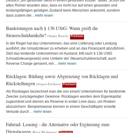
Deutsch „ein gesunder Geist in einem gesunden Körper“ lautet. Schon die
alten Römer wussten also, dass es nicht nur auf einen gesunden und
leistungsfähigen geistigen Zustand beim Menschen ankommt, sondern
dass zudem die...
mehr lesen
Bauleistungen nach § 13b UStG: Wann greift die
Steuerschuldumkehr?
(Stefan Parsch)
Premium
In der Regel hat das Unternehmen, das eine Lieferung oder Leistung
ausführt, die Umsatzsteuer zu erheben und an das Finanzamt abzuführen.
Sitzt das leistende Unternehmen im Ausland, tritt nach § 13b UStG
(Umsatzsteuergesetz) eine Umkehr der Steuerschuldnerschaft, auch
Reverse Charge genannt, ein:...
mehr lesen
Rücklagen: Bildung sowie Abgrenzung von Rücklagen und
Rückstellungen
(Jörgen Erichsen)
Premium
Als Rücklagen bezeichnet man die von einem Unternehmen für bestimmte
Zwecke zurückgelegten Gewinne. Rücklagen werden dem Eigenkapital
zugeordnet und dienen als Reserve in erster Linie dazu, um Risiken
abzusichern. Beispielsweise können in einem Geschäftsjahr erzielte
Verluste durch ...
mehr lesen
Fahrrad- Leasing - die Alternative oder Ergänzung zum
Dienstwagen
(Birgit Wichmann)
Premium