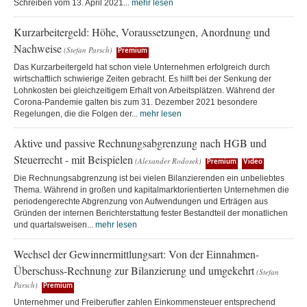
Schreiben vom 13. April 2021...
mehr lesen
Kurzarbeitergeld: Höhe, Voraussetzungen, Anordnung und
Nachweise
(Stefan Parsch)
Premium
Das Kurzarbeitergeld hat schon viele Unternehmen erfolgreich durch
wirtschaftlich schwierige Zeiten gebracht. Es hilft bei der Senkung der
Lohnkosten bei gleichzeitigem Erhalt von Arbeitsplätzen. Während der
Corona-Pandemie galten bis zum 31. Dezember 2021 besondere
Regelungen, die die Folgen der...
mehr lesen
Aktive und passive Rechnungsabgrenzung nach HGB und
Steuerrecht - mit Beispielen
(Alexander Rodosek)
Premium
Video
Die Rechnungsabgrenzung ist bei vielen Bilanzierenden ein unbeliebtes
Thema. Während in großen und kapitalmarktorientierten Unternehmen die
periodengerechte Abgrenzung von Aufwendungen und Erträgen aus
Gründen der internen Berichterstattung fester Bestandteil der monatlichen
und quartalsweisen...
mehr lesen
Wechsel der Gewinnermittlungsart: Von der Einnahmen-
Überschuss-Rechnung zur Bilanzierung und umgekehrt
(Stefan
Parsch)
Premium
Unternehmer und Freiberufler zahlen Einkommensteuer entsprechend