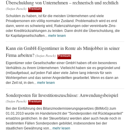
Überschuldung von Unternehmen – rechnerisch und rechtlich
(Stefan Parsch)
Premium
Schulden zu haben, ist für die meisten Unternehmen und viele
Privatpersonen ein völlig normaler Zustand. Problematisch wird es erst
dann, wenn es schwierig wird, Ratenzahlungen oder vereinbarte Zins-
oder Kreditrückzahlungen zu leisten. Dann droht die Überschuldung, die
für Kapitalgesellschaften...
mehr lesen
Kann ein GmbH-Eigentümer in Rente als Minijobber in seiner
Firma arbeiten?
(Stefan Parsch)
Premium
Eigentümer oder Gesellschafter einer GmbH haben oft ein besonderes
Verhältnis zu ihrem Unternehmen: Vielleicht haben sie es gegründet und
(mit)aufgebaut, auf jeden Fall aber viele Jahre lang intensiv für sein
Wohlergehen und das seiner Angestellten gearbeitet. Wenn es dann an
der Zeit ist, in den...
mehr lesen
Sonderposten für Investitionszuschüsse: Anwendungsbeispiel
(Stefan Parsch)
Premium
Bei der Einführung des Bilanzmodernisierungsgesetzes (BilMoG) zum
01.01.2010 wurde im Handelsrecht der "Sonderposten mit Rücklageanteil"
ersatzlos gestrichen. In der Steuerbilanz werden aber auch heute noch in
bestimmten Fällen Sonderposten gebildet, insbesondere bei der
staatlichen Gewährung von...
mehr lesen