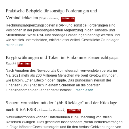
Praktische Beispiele für sonstige Forderungen und
Verbindlichkeiten
(Stefan Parsch)
Premium
Rechnungsabgrenzungsposten (RAP) und sonstige Forderungen sind
Positionen in der periodengerechten Abgrenzung in der Handels- und
Steuerbilanz. Wozu RAP und sonstige Forderungen benötigt werden und
wie sie sich unterscheiden, erklärt dieser Artikel. Gesetzliche Grundlagen...
mehr lesen
Kryptowährungen und Token im Einkommensteuerrecht
(Stefan
Parsch)
Premium
Nach Angaben des Newsportals Cointelegraph verwendeten bereits im
Mai 2021 mehr als 200 Millionen Menschen weltweit Kryptowährungen,
wie Bitcoin, Ether, Litecoin oder Ripple. Das Bundesministerium der
Finanzen (BMF) hat sich in einem Schreiben an die obersten
Finanzbehörden der Länder damit befasst,...
mehr lesen
Steuern vermeiden mit der "§6b Rücklage" und der Rücklage
nach R 6.6 EStR
(Alexander Rodosek)
Premium
Naturkatastrophen können Unternehmen zur Aufdeckung von stillen
Reserven zwingen. Dies geschieht insbesondere, wenn Betriebsvermögen
in Folge höherer Gewalt untergeht und für den Verlust Geldzahlungen von