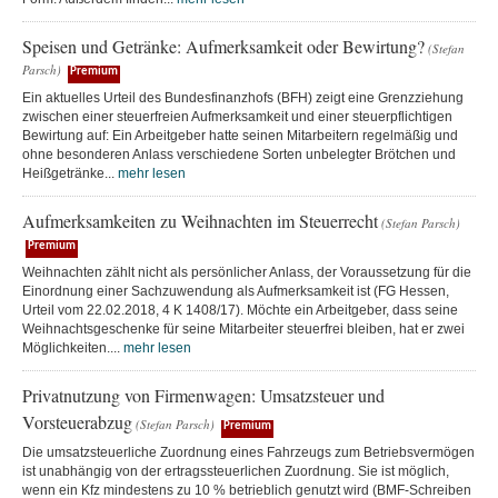
Speisen und Getränke: Aufmerksamkeit oder Bewirtung?
(Stefan
Parsch)
Premium
Ein aktuelles Urteil des Bundesfinanzhofs (BFH) zeigt eine Grenzziehung
zwischen einer steuerfreien Aufmerksamkeit und einer steuerpflichtigen
Bewirtung auf: Ein Arbeitgeber hatte seinen Mitarbeitern regelmäßig und
ohne besonderen Anlass verschiedene Sorten unbelegter Brötchen und
Heißgetränke...
mehr lesen
Aufmerksamkeiten zu Weihnachten im Steuerrecht
(Stefan Parsch)
Premium
Weihnachten zählt nicht als persönlicher Anlass, der Voraussetzung für die
Einordnung einer Sachzuwendung als Aufmerksamkeit ist (FG Hessen,
Urteil vom 22.02.2018, 4 K 1408/17). Möchte ein Arbeitgeber, dass seine
Weihnachtsgeschenke für seine Mitarbeiter steuerfrei bleiben, hat er zwei
Möglichkeiten....
mehr lesen
Privatnutzung von Firmenwagen: Umsatzsteuer und
Vorsteuerabzug
(Stefan Parsch)
Premium
Die umsatzsteuerliche Zuordnung eines Fahrzeugs zum Betriebsvermögen
ist unabhängig von der ertragssteuerlichen Zuordnung. Sie ist möglich,
wenn ein Kfz mindestens zu 10 % betrieblich genutzt wird (BMF-Schreiben