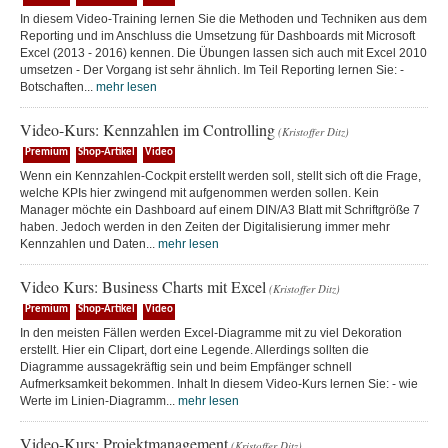
In diesem Video-Training lernen Sie die Methoden und Techniken aus dem
Reporting und im Anschluss die Umsetzung für Dashboards mit Microsoft
Excel (2013 - 2016) kennen. Die Übungen lassen sich auch mit Excel 2010
umsetzen - Der Vorgang ist sehr ähnlich. Im Teil Reporting lernen Sie: -
Botschaften...
mehr lesen
Video-Kurs: Kennzahlen im Controlling
(Kristoffer Ditz)
Premium
Shop-Artikel
Video
Wenn ein Kennzahlen-Cockpit erstellt werden soll, stellt sich oft die Frage,
welche KPIs hier zwingend mit aufgenommen werden sollen. Kein
Manager möchte ein Dashboard auf einem DIN/A3 Blatt mit Schriftgröße 7
haben. Jedoch werden in den Zeiten der Digitalisierung immer mehr
Kennzahlen und Daten...
mehr lesen
Video Kurs: Business Charts mit Excel
(Kristoffer Ditz)
Premium
Shop-Artikel
Video
In den meisten Fällen werden Excel-Diagramme mit zu viel Dekoration
erstellt. Hier ein Clipart, dort eine Legende. Allerdings sollten die
Diagramme aussagekräftig sein und beim Empfänger schnell
Aufmerksamkeit bekommen. Inhalt In diesem Video-Kurs lernen Sie: - wie
Werte im Linien-Diagramm...
mehr lesen
Video-Kurs: Projektmanagement
(Kristoffer Ditz)