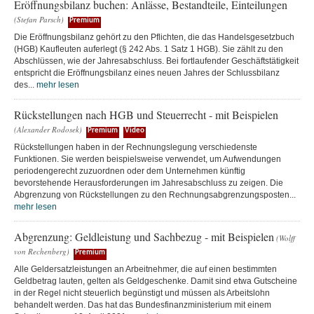
Eröffnungsbilanz buchen: Anlässe, Bestandteile, Einteilungen
(Stefan Parsch)
Premium
Die Eröffnungsbilanz gehört zu den Pflichten, die das Handelsgesetzbuch
(HGB) Kaufleuten auferlegt (§ 242 Abs. 1 Satz 1 HGB). Sie zählt zu den
Abschlüssen, wie der Jahresabschluss. Bei fortlaufender Geschäftstätigkeit
entspricht die Eröffnungsbilanz eines neuen Jahres der Schlussbilanz
des...
mehr lesen
Rückstellungen nach HGB und Steuerrecht - mit Beispielen
(Alexander Rodosek)
Premium
Video
Rückstellungen haben in der Rechnungslegung verschiedenste
Funktionen. Sie werden beispielsweise verwendet, um Aufwendungen
periodengerecht zuzuordnen oder dem Unternehmen künftig
bevorstehende Herausforderungen im Jahresabschluss zu zeigen. Die
Abgrenzung von Rückstellungen zu den Rechnungsabgrenzungsposten...
mehr lesen
Abgrenzung: Geldleistung und Sachbezug - mit Beispielen
(Wolff
von Rechenberg)
Premium
Alle Geldersatzleistungen an Arbeitnehmer, die auf einen bestimmten
Geldbetrag lauten, gelten als Geldgeschenke. Damit sind etwa Gutscheine
in der Regel nicht steuerlich begünstigt und müssen als Arbeitslohn
behandelt werden. Das hat das Bundesfinanzministerium mit einem