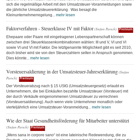
sich die regelmäßige Arbeit mit den Umsatzsteuer-Voranmeldungen sowie
die jährliche Umsatzsteuererklärung. Was besagt die
Kleinunternehmerregelung...
mehr lesen
Faktorverfahren - Steuerklasse IV mit Faktor
(Stefan Parsch)
Premium
Ehepaare oder Paare mit eingetragener Lebenspartnerschaft können
zwischen drei Steuerklassenkombinationen wählen: III und V, VI und VI
sowie VI und VI mit Faktor. Die letztgenannte Möglichkeit gibt es seit 2010,
doch bisher wird sie von den Steuerzahlern selten in Anspruch genommen.
Dies könnte...
mehr lesen
Vorsteuersaldierung in der Umsatzsteuer-Jahreserklärung
(Stefan
Parsch)
Premium
Der Vorsteuerabzug nach § 15 UStG (Umsatzsteuergesetz) erlaubt es
Unternehmern, die bei Einkäufen bezahlte Umsatzsteuer (Vorsteuer) mit
der durch Verkäufe eingenommenen Umsatzsteuer zu verrechnen
(Vorsteuersaldierung). Auch wenn viele Unternehmer monatlich oder
vierteljährlich eine Umsatzsteuer-Voranmeldung...
mehr lesen
Wie der Staat Gesundheitsförderung für Mitarbeiter unterstützt
(Stefan Parsch)
Premium
„Mens sana in corpore sano“ ist eine lateinische Redewendung, die zu