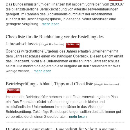
Das Bundesministerium der Finanzen hat mit dem Schreiben vom 28.03.07
die bilanzsteuerliche Berücksichtigung von Altersteilzeitvereinbarungen
geregelt. Im Rahmen des Blockmodells durchläuft der Arbeitnehmer
zunächst die Beschäftigungsphase, in der er bei voller Arbeitszeit eine
geringere Vergütung...
mehr lesen
Checkliste für die Buchhaltung vor der Erstellung des
Jahresabschlusses
(Birgit Wichmann)
Premium
Über das wirtschaftliche Ergebnis des Jahres erhalten Unternehmer mit
dem Jahresabschluss einen vollständigen Überblick. Diesen Bericht erhält
das Finanzamt. Nicht alle Unternehmen erstellen ihren Jahresabschluss
selbst. Die meisten delegieren diese Aufgabe an den Steuerberater. Was
wenige wissen,...
mehr lesen
Betriebsprüfung - Ablauf, Tipps und Checkliste
(Birgit Wichmann)
Premium
Immer mehr Betriebsprüfer nehmen in der Finanzverwaltung ihren Platz
ein. Das Finanzamt rüstet auf und nun geraten auch kleine und
mittelständische Unternehmen immer stärker in das Visier der
Betriebsprüfung. Zukünftige Betriebsprüfungen sollten deshalb immer gut
vorbereitet, durch einen Steuerberater...
mehr lesen
Digitale Anlageninventur - Eine Schritt-für-Schritt-Anleitung