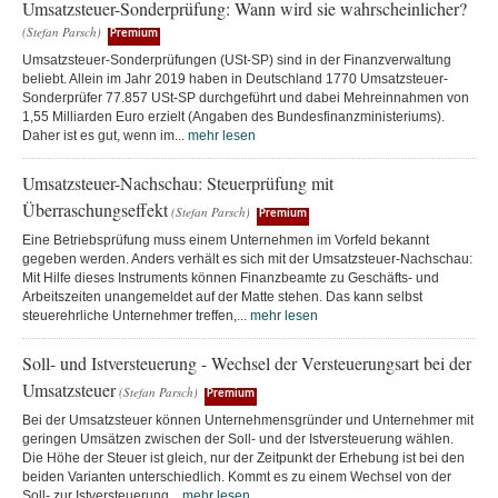
Umsatzsteuer-Sonderprüfung: Wann wird sie wahrscheinlicher?
(Stefan Parsch)
Premium
Umsatzsteuer-Sonderprüfungen (USt-SP) sind in der Finanzverwaltung
beliebt. Allein im Jahr 2019 haben in Deutschland 1770 Umsatzsteuer-
Sonderprüfer 77.857 USt-SP durchgeführt und dabei Mehreinnahmen von
1,55 Milliarden Euro erzielt (Angaben des Bundesfinanzministeriums).
Daher ist es gut, wenn im...
mehr lesen
Umsatzsteuer-Nachschau: Steuerprüfung mit
Überraschungseffekt
(Stefan Parsch)
Premium
Eine Betriebsprüfung muss einem Unternehmen im Vorfeld bekannt
gegeben werden. Anders verhält es sich mit der Umsatzsteuer-Nachschau:
Mit Hilfe dieses Instruments können Finanzbeamte zu Geschäfts- und
Arbeitszeiten unangemeldet auf der Matte stehen. Das kann selbst
steuerehrliche Unternehmer treffen,...
mehr lesen
Soll- und Istversteuerung - Wechsel der Versteuerungsart bei der
Umsatzsteuer
(Stefan Parsch)
Premium
Bei der Umsatzsteuer können Unternehmensgründer und Unternehmer mit
geringen Umsätzen zwischen der Soll- und der Istversteuerung wählen.
Die Höhe der Steuer ist gleich, nur der Zeitpunkt der Erhebung ist bei den
beiden Varianten unterschiedlich. Kommt es zu einem Wechsel von der
Soll- zur Istversteuerung...
mehr lesen