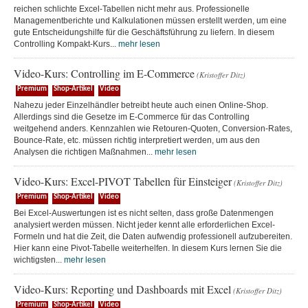
reichen schlichte Excel-Tabellen nicht mehr aus. Professionelle
Managementberichte und Kalkulationen müssen erstellt werden, um eine
gute Entscheidungshilfe für die Geschäftsführung zu liefern. In diesem
Controlling Kompakt-Kurs...
mehr lesen
Video-Kurs: Controlling im E-Commerce
(Kristoffer Ditz)
Premium
Shop-Artikel
Video
Nahezu jeder Einzelhändler betreibt heute auch einen Online-Shop.
Allerdings sind die Gesetze im E-Commerce für das Controlling
weitgehend anders. Kennzahlen wie Retouren-Quoten, Conversion-Rates,
Bounce-Rate, etc. müssen richtig interpretiert werden, um aus den
Analysen die richtigen Maßnahmen...
mehr lesen
Video-Kurs: Excel-PIVOT Tabellen für Einsteiger
(Kristoffer Ditz)
Premium
Shop-Artikel
Video
Bei Excel-Auswertungen ist es nicht selten, dass große Datenmengen
analysiert werden müssen. Nicht jeder kennt alle erforderlichen Excel-
Formeln und hat die Zeit, die Daten aufwendig professionell aufzubereiten.
Hier kann eine Pivot-Tabelle weiterhelfen. In diesem Kurs lernen Sie die
wichtigsten...
mehr lesen
Video-Kurs: Reporting und Dashboards mit Excel
(Kristoffer Ditz)
Premium
Shop-Artikel
Video