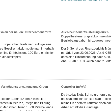
isiken der neuen Unternehmensform
Auch bei Steuerfreistellung durch
Doppelbesteuerungsabkommen könn
Betriebsausgaben hinzugerechnet
em Europäischen Parlament zufolge eine
tale Gesellschaftsform, die man innerhalb
Der 9. Senat des Finanzgerichts Mün
online für höchstens 100 Euro einrichten
mit Urteil vom 23.06.2026 (Az. 9 K 5
Mindestkapital ......
dass eine Hinzurechnung nach § 8b 
Abs. 5 Satz 1 KStG auch dann zu erfol
r Vermögensverwaltung und Orden
Controller (m/w/d)
Du bist das Netz. Bei naturenergie ne
erke der Barmherzigen Schwestern
dass unsere Infrastruktur stabil, sich
hmen in Medizin, Pflege und Bildung
bleibt. Ob operativ, kaufmännisch od
ür Menschen. Rund 1.000 Mitarbeitende
Arbeit schafft die Grundlage......