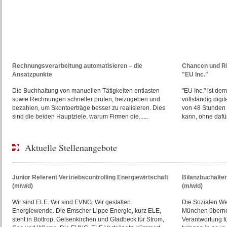
Rechnungsverarbeitung automatisieren – die
Chancen und R
Ansatzpunkte
"EU Inc."
Die Buchhaltung von manuellen Tätigkeiten entlasten
"EU Inc." ist d
sowie Rechnungen schneller prüfen, freizugeben und
vollständig digi
bezahlen, um Skontoerträge besser zu realisieren. Dies
von 48 Stunden 
sind die beiden Hauptziele, warum Firmen die......
kann, ohne dafür 
Aktuelle Stellenangebote
Junior Referent Vertriebscontrolling Energiewirtschaft
Bilanzbuchalte
(m/w/d)
(m/w/d)
Wir sind ELE. Wir sind EVNG. Wir gestalten
Die Sozialen W
Energiewende. Die Emscher Lippe Energie, kurz ELE,
München überne
steht in Bottrop, Gelsenkirchen und Gladbeck für Strom,
Verantwortung f