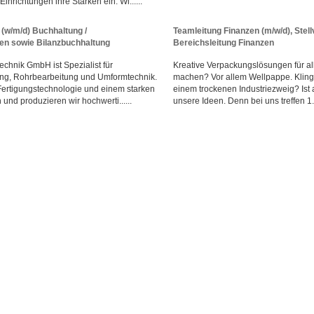
inrichtungen ihre Stärken ein. Wi......
(w/m/d) Buchhaltung /
Teamleitung Finanzen (m/w/d), Stell
n sowie Bilanzbuchhaltung
Bereichsleitung Finanzen
chnik GmbH ist Spezialist für
Kreative Verpackungslösungen für al
ung, Rohrbearbeitung und Umformtechnik.
machen? Vor allem Wellpappe. Klingt
Fertigungstechnologie und einem starken
einem trockenen Industriezweig? Ist a
und produzieren wir hochwerti......
unsere Ideen. Denn bei uns treffen 1...