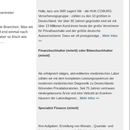
Hallo, lass uns WIR sagen! Wir - die HUK-COBURG
vertreter
Versicherungsgruppe - zählen zu den 10 größten in
Deutschland. Vor über 90 Jahren gegründet sind wir mit
über 13 Millionen Kund:innen heute der große Versicherer
le Branchen. Was wir
für Privathaushalte und der größte deutsche
 erst einmal nach
Autoversicherer. Dass wir oft preisgünstige...
Mehr Infos
ber so frisch wie
>>
...
Finanzbuchhalter (m/w/d) oder Bilanzbuchhalter
(m/w/d)
Als erfolgreich tätiges, akkreditiertes medizinisches Labor
zählen wir mit dem kompletten Leistungs­spektrum der
modernen medizinischen Diagnostik zu Deutschlands
führenden Privat­laboratorien. Seit 75 Jahren vertrauen
nieder­gelassene Ärzte und eine Vielzahl an Kranken­
häusern der Labor­diagnost...
Mehr Infos >>
Specialist Finance (m/w/d)
Ihre Aufgaben: Erstellung von Monats‑, Quartals‑ und