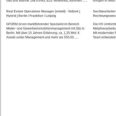
Gas und Wärme. Die EVNG, ELE Verteilnetz, kümmert ......
bringen in neun E
Real Estate Operations Manager (m/w/d) - Vollzeit |
Sachbearbeiter 
Hybrid | Berlin / Frankfurt / Leipzig
Rechnungswese
GFORM ist ein marktführender Spezialist im Bereich
Die HS Umformte
Mieter- und Gewerbeimmobilienmanagement mit Sitz in
Metallverarbeit
Berlin. Mit über 15 Jahren Erfahrung, ca. 1,35 Mrd. €
Mit modernster 
Assets under Management und mehr als 550.00......
Team entwickeln 