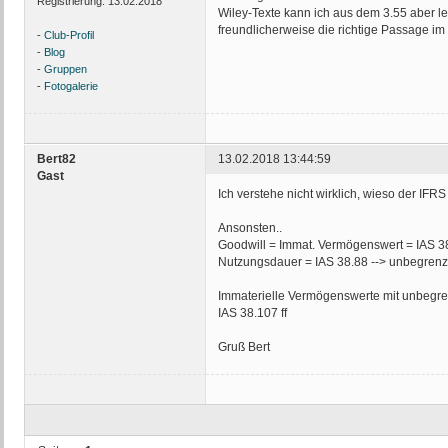
Registrierung:
13.02.2018
Wiley-Texte kann ich aus dem 3.55 aber l
freundlicherweise die richtige Passage i
-
Club-Profil
-
Blog
-
Gruppen
-
Fotogalerie
Bert82
13.02.2018 13:44:59
Gast
Ich verstehe nicht wirklich, wieso der IF
Ansonsten..
Goodwill = Immat. Vermögenswert = IAS 3
Nutzungsdauer = IAS 38.88 --> unbegrenz
Immaterielle Vermögenswerte mit unbegre
IAS 38.107 ff
Gruß Bert