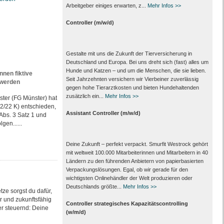
Arbeitgeber einiges erwarten, z...
Mehr Infos >>
Controller (m/w/d)
Gestalte mit uns die Zukunft der Tierversicherung in
Deutschland und Europa. Bei uns dreht sich (fast) alles um
Hunde und Katzen – und um die Menschen, die sie lieben.
en fiktive
Seit Jahrzehnten versichern wir Vierbeiner zuverlässig
 werden
gegen hohe Tierarztkosten und bieten Hundehaltenden
zusätzlich ein...
Mehr Infos >>
ster (FG Münster) hat
52/22 K) entschieden,
Assistant Controller (m/w/d)
Abs. 3 Satz 1 und
gen......
Deine Zukunft – perfekt verpackt. Smurfit Westrock gehört
mit weltweit 100.000 Mitarbeiter­innen und Mitarbeitern in 40
Ländern zu den führenden Anbietern von papier­basierten
Verpackungs­lösungen. Egal, ob wir gerade für den
wichtigsten Onlinehändler der Welt produzieren oder
Deutschlands größte...
Mehr Infos >>
tze sorgst du dafür,
er und zukunftsfähig
Controller strategisches Kapazitätscontrolling
er steuernd: Deine
(w/m/d)