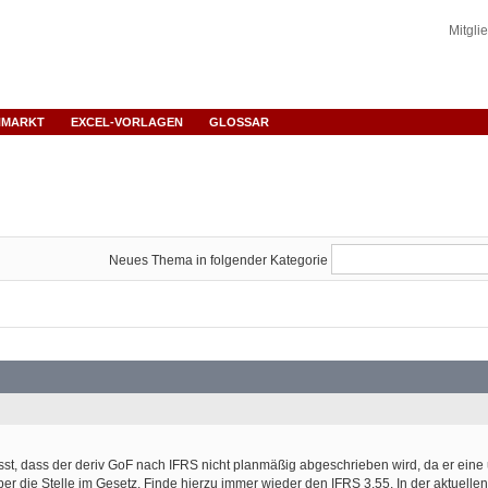
Mitgli
NMARKT
EXCEL-VORLAGEN
GLOSSAR
Neues Thema in folgender Kategorie
usst, dass der deriv GoF nach IFRS nicht planmäßig abgeschrieben wird, da er ein
r die Stelle im Gesetz. Finde hierzu immer wieder den IFRS 3.55. In der aktuelle