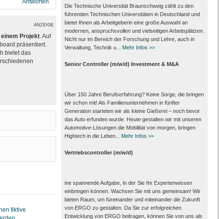
Antworten
Die Technische Universität Braunschweig zählt zu den
führenden Technischen Universitäten in Deutschland und
bietet Ihnen als Arbeit­geberin eine große Auswahl an
ANZEIGE
modernen, anspruchsvollen und vielseitigen Arbeits­plätzen.
einem Projekt
. Auf
Nicht nur im Bereich der Forschung und Lehre, auch in
board präsentiert.
Verwaltung, Technik u...
Mehr Infos >>
 bietet das
erschiedenen
Senior Controller (m/w/d) Investment & M&A
Über 150 Jahre Berufserfahrung? Keine Sorge, die bringen
wir schon mit! Als Familienunternehmen in fünfter
Generation starteten wir als kleine Gießerei – noch bevor
das Auto erfunden wurde. Heute gestalten wir mit unseren
Automotive-Lösungen die Mobilität von morgen, bringen
Hightech in die Leben...
Mehr Infos >>
Vertriebscontroller (m/w/d)
ine spannende Aufgabe, in der Sie Ihr Expertenwissen
einbringen können. Wachsen Sie mit uns gemeinsam! Wir
bieten Raum, um füreinander und miteinander die Zukunft
von ERGO zu gestalten. Da Sie zur erfolgreichen
Entwicklung von ERGO beitragen, können Sie von uns als