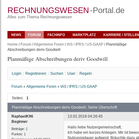
RECHNUNGSWESEN
-Portal.de
Alles zum Thema Rechnungswesen
NEWS
FORUM
FACHINFO
MARKTPLATZ
KARRIERE / STELLE
Home
/
Forum
/
Allgemeine Foren
/
IAS / IFRS / US-GAAP
/ Planmäßige
Abschreibungen deriv Goodwill
Planmäßige Abschreibungen deriv Goodwill
Login
Registrieren
Suchen
User
Regeln
Forum
»
Allgemeine Foren
»
IAS / IFRS / US-GAAP
Seiten:
1
Planmäßige Abschreibungen deriv Goodwill, Siehe Überschrift
RaphaelK96
13.02.2018 04:26:45
Beginner
Hallo liebe Nutzergemeinschaft,
Beiträge:
1
Ich habe ein kurzes Anliegen. Mir ist bew
Punkte:
1
Nutzungsdauer aufweist. Bräuchte dazu abe