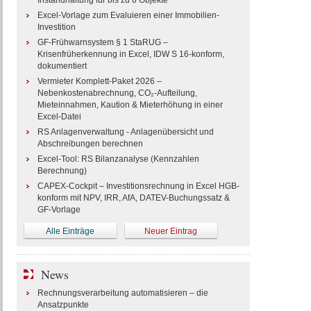
Instandhaltung für bis zu 6 Objekte
Excel-Vorlage zum Evaluieren einer Immobilien-
Investition
GF-Frühwarnsystem § 1 StaRUG –
Krisenfrüherkennung in Excel, IDW S 16-konform,
dokumentiert
Vermieter Komplett-Paket 2026 –
Nebenkostenabrechnung, CO₂-Aufteilung,
Mieteinnahmen, Kaution & Mieterhöhung in einer
Excel-Datei
RS Anlagenverwaltung - Anlagenübersicht und
Abschreibungen berechnen
Excel-Tool: RS Bilanzanalyse (Kennzahlen
Berechnung)
CAPEX-Cockpit – Investitionsrechnung in Excel HGB-
konform mit NPV, IRR, AfA, DATEV-Buchungssatz &
GF-Vorlage
Alle Einträge
Neuer Eintrag
News
Rechnungsverarbeitung automatisieren – die
Ansatzpunkte