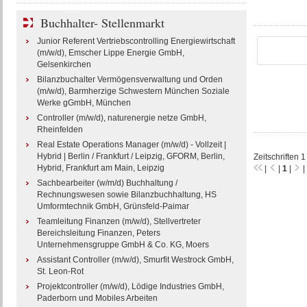
Buchhalter- Stellenmarkt
Junior Referent Vertriebscontrolling Energiewirtschaft
(m/w/d), Emscher Lippe Energie GmbH,
Gelsenkirchen
Bilanzbuchalter Vermögensverwaltung und Orden
(m/w/d), Barmherzige Schwestern München Soziale
Werke gGmbH, München
Controller (m/w/d), naturenergie netze GmbH,
Rheinfelden
Real Estate Operations Manager (m/w/d) - Vollzeit |
Hybrid | Berlin / Frankfurt / Leipzig, GFORM, Berlin,
Zeitschriften 1
Hybrid, Frankfurt am Main, Leipzig
|
|
1
|
|
Sachbearbeiter (w/m/d) Buchhaltung /
Rechnungswesen sowie Bilanzbuchhaltung, HS
Umformtechnik GmbH, Grünsfeld-Paimar
Teamleitung Finanzen (m/w/d), Stellvertreter
Bereichsleitung Finanzen, Peters
Unternehmensgruppe GmbH & Co. KG, Moers
Assistant Controller (m/w/d), Smurfit Westrock GmbH,
St. Leon-Rot
Projektcontroller (m/w/d), Lödige Industries GmbH,
Paderborn und Mobiles Arbeiten