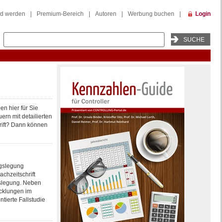
ed werden
|
Premium-Bereich
|
Autoren
|
Werbung buchen
|
Login
en hier für Sie
rn mit detailierten
hrift? Dann können
ngslegung
chzeitschrift
gslegung. Neben
icklungen im
tierte Fallstudie