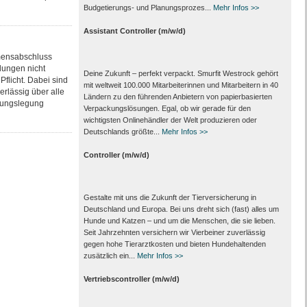
Budgetierungs‑ und Planungsprozes...
Mehr Infos >>
Assistant Controller (m/w/d)
hmensabschluss
lungen nicht
Deine Zukunft – perfekt verpackt. Smurfit Westrock gehört
Pflicht. Dabei sind
mit weltweit 100.000 Mitarbeiter­innen und Mitarbeitern in 40
rlässig über alle
Ländern zu den führenden Anbietern von papier­basierten
nungslegung
Verpackungs­lösungen. Egal, ob wir gerade für den
wichtigsten Onlinehändler der Welt produzieren oder
Deutschlands größte...
Mehr Infos >>
Controller (m/w/d)
Gestalte mit uns die Zukunft der Tierversicherung in
Deutschland und Europa. Bei uns dreht sich (fast) alles um
Hunde und Katzen – und um die Menschen, die sie lieben.
Seit Jahrzehnten versichern wir Vierbeiner zuverlässig
gegen hohe Tierarztkosten und bieten Hundehaltenden
zusätzlich ein...
Mehr Infos >>
Vertriebscontroller (m/w/d)