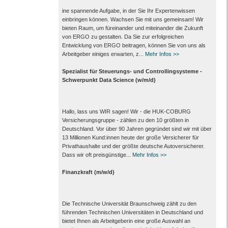
ine spannende Aufgabe, in der Sie Ihr Expertenwissen
einbringen können. Wachsen Sie mit uns gemeinsam! Wir
bieten Raum, um füreinander und miteinander die Zukunft
von ERGO zu gestalten. Da Sie zur erfolgreichen
Entwicklung von ERGO beitragen, können Sie von uns als
Arbeitgeber einiges erwarten, z...
Mehr Infos >>
Spezialist für Steuerungs- und Controllingsysteme -
Schwerpunkt Data Science (w/m/d)
Hallo, lass uns WIR sagen! Wir - die HUK-COBURG
Versicherungsgruppe - zählen zu den 10 größten in
Deutschland. Vor über 90 Jahren gegründet sind wir mit über
13 Millionen Kund:innen heute der große Versicherer für
Privathaushalte und der größte deutsche Autoversicherer.
Dass wir oft preisgünstige...
Mehr Infos >>
Finanzkraft (m/w/d)
Die Technische Universität Braunschweig zählt zu den
führenden Technischen Universitäten in Deutschland und
bietet Ihnen als Arbeit­geberin eine große Auswahl an