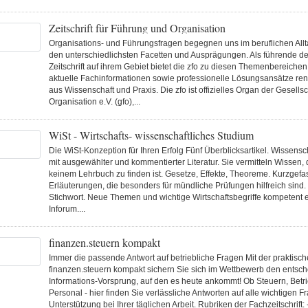
Zeitschrift für Führung und Organisation
Organisations- und Führungsfragen begegnen uns im beruflichen Allta
den unterschiedlichsten Facetten und Ausprägungen. Als führende d
Zeitschrift auf ihrem Gebiet bietet die zfo zu diesen Themenbereichen
aktuelle Fachinformationen sowie professionelle Lösungsansätze re
aus Wissenschaft und Praxis. Die zfo ist offizielles Organ der Gesellsch
Organisation e.V. (gfo),...
WiSt - Wirtschafts- wissenschaftliches Studium
Die WiSt-Konzeption für Ihren Erfolg Fünf Überblicksartikel. Wissensc
mit ausgewählter und kommentierter Literatur. Sie vermitteln Wissen, d
keinem Lehrbuch zu finden ist. Gesetze, Effekte, Theoreme. Kurzgefa
Erläuterungen, die besonders für mündliche Prüfungen hilfreich sind.
Stichwort. Neue Themen und wichtige Wirtschaftsbegriffe kompetent er
Inforum....
finanzen.steuern kompakt
Immer die passende Antwort auf betriebliche Fragen Mit der praktische
finanzen.steuern kompakt sichern Sie sich im Wettbewerb den entsc
Informations-Vorsprung, auf den es heute ankommt! Ob Steuern, Betri
Personal - hier finden Sie verlässliche Antworten auf alle wichtigen 
Unterstützung bei Ihrer täglichen Arbeit. Rubriken der Fachzeitschrift