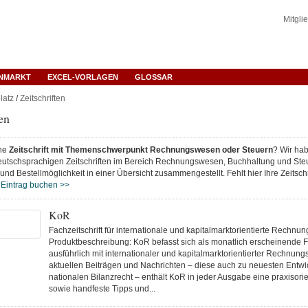
Mitgli
ENMARKT
EXCEL-VORLAGEN
GLOSSAR
latz
/
Zeitschriften
en
ine
Zeitschrift mit Themenschwerpunkt Rechnungswesen oder Steuern
? Wir hab
eutschsprachigen Zeitschriften im Bereich Rechnungswesen, Buchhaltung und Steue
und Bestellmöglichkeit in einer Übersicht zusammengestellt. Fehlt hier Ihre Zeitsc
n
Eintrag buchen >>
KoR
Fachzeitschrift für internationale und kapitalmarktorientierte Rechnu
Produktbeschreibung: KoR befasst sich als monatlich erscheinende Fa
ausführlich mit internationaler und kapitalmarktorientierter Rechnun
aktuellen Beiträgen und Nachrichten – diese auch zu neuesten Entw
nationalen Bilanzrecht – enthält KoR in jeder Ausgabe eine praxisorien
sowie handfeste Tipps und...