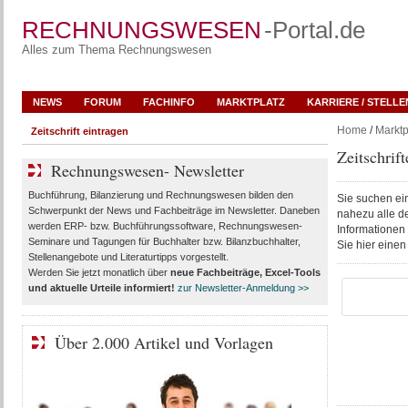
RECHNUNGSWESEN
-Portal.de
Alles zum Thema Rechnungswesen
NEWS
FORUM
FACHINFO
MARKTPLATZ
KARRIERE / STELL
Home
/
Marktp
Zeitschrift eintragen
Zeitschrift
Rechnungswesen- Newsletter
Buchführung, Bilanzierung und Rechnungswesen bilden den
Sie suchen e
Schwerpunkt der News und Fachbeiträge im Newsletter. Daneben
nahezu alle d
werden ERP- bzw. Buchführungssoftware, Rechnungswesen-
Informationen 
Seminare und Tagungen für Buchhalter bzw. Bilanzbuchhalter,
Sie hier eine
Stellenangebote und Literaturtipps vorgestellt.
Werden Sie jetzt monatlich über
neue Fachbeiträge, Excel-Tools
und aktuelle Urteile
informiert!
zur Newsletter-Anmeldung >>
Über 2.000 Artikel und Vorlagen