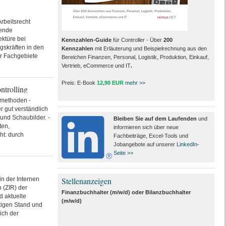
Arbeitsrecht
dende
ktüre bei
Kennzahlen-Guide
für Controller - Über
200
gskräften in den
Kennzahlen
mit Erläuterung und Beispielrechnung aus den
r Fachgebiete
Bereichen Finanzen, Personal, Logistik, Produktion, Einkauf,
Vertrieb, eCommerce und IT
.
Preis: E-Book
12,90 EUR
mehr >>
ntrolling
-methoden -
r gut verständlich
und Schaubilder. -
Bleiben Sie auf dem Laufenden
und
ten,
informieren sich über neue
t: durch
Fachbeiträge, Excel-Tools und
Jobangebote auf unserer
LinkedIn-
Seite >>
in der Internen
Stellenanzeigen
n (ZIR) der
Finanzbuchhalter (m/w/d) oder Bilanzbuchhalter
d aktuelle
(m/w/d)
itigen Stand und
ich der