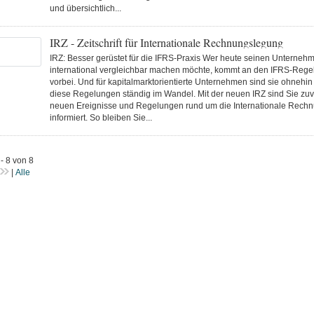
und übersichtlich...
IRZ - Zeitschrift für Internationale Rechnungslegung
IRZ: Besser gerüstet für die IFRS-Praxis Wer heute seinen Unterne
international vergleichbar machen möchte, kommt an den IFRS-Rege
vorbei. Und für kapitalmarktorientierte Unternehmen sind sie ohnehin 
diese Regelungen ständig im Wandel. Mit der neuen IRZ sind Sie zuve
neuen Ereignisse und Regelungen rund um die Internationale Rech
informiert. So bleiben Sie...
 - 8 von 8
|
Alle