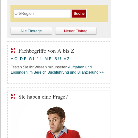
Alle Einträge
Neuer Eintrag
Fachbegriffe von A bis Z
A-C
D-F
G-I
J-L
M-R
S-U
V-Z
Testen Sie ihr Wissen mit unseren
Aufgaben und
Lösungen im Bereich Buchführung und Bilanzierung >>
Sie haben eine Frage?