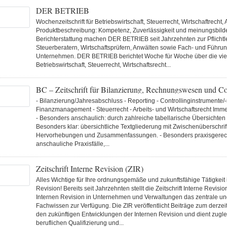
DER BETRIEB
Wochenzeitschrift für Betriebswirtschaft, Steuerrecht, Wirtschaftrecht, 
Produktbeschreibung: Kompetenz, Zuverlässigkeit und meinungsbil
Berichterstattung machen DER BETRIEB seit Jahrzehnten zur Pflichtle
Steuerberatern, Wirtschaftsprüfern, Anwälten sowie Fach- und Führun
Unternehmen. DER BETRIEB berichtet Woche für Woche über die vie
Betriebswirtschaft, Steuerrecht, Wirtschaftsrecht...
BC – Zeitschrift für Bilanzierung, Rechnungswesen und Co
- Bilanzierung/Jahresabschluss - Reporting - Controllinginstrumente/
Finanzmanagement - Steuerrecht - Arbeits- und Wirtschaftsrecht Imme
- Besonders anschaulich: durch zahlreiche tabellarische Übersichten 
Besonders klar: übersichtliche Textgliederung mit Zwischenüberschrif
Hervorhebungen und Zusammenfassungen. - Besonders praxisgerech
anschauliche Praxisfälle,...
Zeitschrift Interne Revision (ZIR)
Alles Wichtige für Ihre ordnungsgemäße und zukunftsfähige Tätigkeit 
Revision! Bereits seit Jahrzehnten stellt die Zeitschrift Interne Revisio
Internen Revision in Unternehmen und Verwaltungen das zentrale un
Fachwissen zur Verfügung. Die ZIR veröffentlicht Beiträge zum derze
den zukünftigen Entwicklungen der Internen Revision und dient zugle
beruflichen Qualifizierung und...