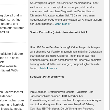
Als erfolgreich tätiges, akkreditiertes medizinisches Labor
zählen wir mit dem kompletten Leistungs­spektrum der
modernen medizinischen Diagnostik zu Deutschlands
g überall und in
führenden Privat­laboratorien. Seit 75 Jahren vertrauen
eutschsprachige
nieder­gelassene Ärzte und eine Vielzahl an Kranken­häusern
 fundierte und
der Labor­diagnost...
Mehr Infos >>
nommierter Autoren
aft für
Senior Controller (m/w/d) Investment & M&A
Über 150 Jahre Berufserfahrung? Keine Sorge, die bringen
wir schon mit! Als Familienunternehmen in fünfter Generation
haftliche Beiträge
starteten wir als kleine Gießerei – noch bevor das Auto
as oft in noch
erfunden wurde. Heute gestalten wir mit unseren Automotive-
sste
Lösungen die Mobilität von morgen, bringen Hightech in die
 Das aktuelle
Leben...
Mehr Infos >>
läutert. WiSt-
Specialist Finance (m/w/d)
n Fachzeitschrift
Ihre Aufgaben: Erstellung von Monats‑, Quartals‑ und
heidenden
Jahresabschlüssen nach HGB, Mitarbeit bei
ebswirtschaft oder
Konsolidierungs‑ und Konzernabschlussprozessen, Analyse
Fragen und konkrete
und Aufbereitung von Finanzkennzahlen (GuV, Bilanz,
: - News: kompakt
Cashflow, EBIT-Bridges), Durchführung von Forecast‑,