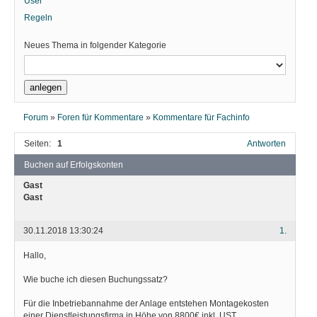
User
Regeln
Neues Thema in folgender Kategorie
Forum
»
Foren für Kommentare
»
Kommentare für Fachinfo
Seiten:
1
Antworten
Buchen auf Erfolgskonten
Gast
Gast
30.11.2018 13:30:24
1.
Hallo,
Wie buche ich diesen Buchungssatz?
Für die Inbetriebannahme der Anlage entstehen Montagekosten
einer Dienstleistungsfirma in Höhe von 8800€ inkl. UST