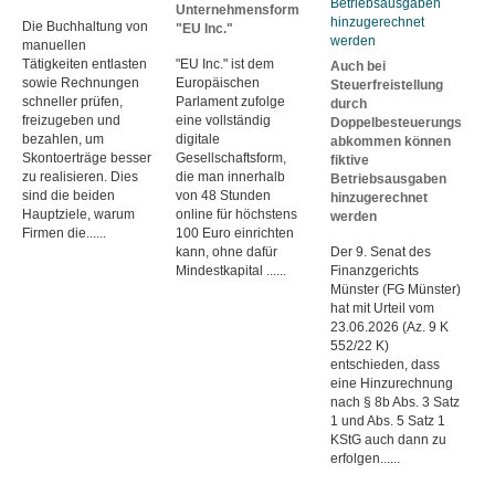
Unternehmensform
Die Buchhaltung von
"EU Inc."
manuellen
Tätigkeiten entlasten
"EU Inc." ist dem
Auch bei
sowie Rechnungen
Europäischen
Steuerfreistellung
schneller prüfen,
Parlament zufolge
durch
freizugeben und
eine vollständig
Doppelbesteuerungs
bezahlen, um
digitale
abkommen können
Skontoerträge besser
Gesellschaftsform,
fiktive
zu realisieren. Dies
die man innerhalb
Betriebsausgaben
sind die beiden
von 48 Stunden
hinzugerechnet
Hauptziele, warum
online für höchstens
werden
Firmen die......
100 Euro einrichten
kann, ohne dafür
Der 9. Senat des
Mindestkapital ......
Finanzgerichts
Münster (FG Münster)
hat mit Urteil vom
23.06.2026 (Az. 9 K
552/22 K)
entschieden, dass
eine Hinzurechnung
nach § 8b Abs. 3 Satz
1 und Abs. 5 Satz 1
KStG auch dann zu
erfolgen......