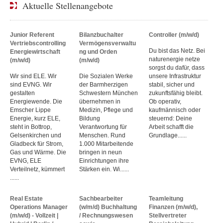
Aktuelle Stellenangebote
Junior Referent
Bilanzbuchalter
Controller (m/w/d)
Vertriebscontrolling
Vermögensverwaltu
Du bist das Netz. Bei
Energiewirtschaft
ng und Orden
naturenergie netze
(m/w/d)
(m/w/d)
sorgst du dafür, dass
Wir sind ELE. Wir
Die Sozialen Werke
unsere Infrastruktur
sind EVNG. Wir
der Barmherzigen
stabil, sicher und
gestalten
Schwestern München
zukunftsfähig bleibt.
Energiewende. Die
übernehmen in
Ob operativ,
Emscher Lippe
Medizin, Pflege und
kaufmännisch oder
Energie, kurz ELE,
Bildung
steuernd: Deine
steht in Bottrop,
Verantwortung für
Arbeit schafft die
Gelsenkirchen und
Menschen. Rund
Grundlage......
Gladbeck für Strom,
1.000 Mitarbeitende
Gas und Wärme. Die
bringen in neun
EVNG, ELE
Einrichtungen ihre
Verteilnetz, kümmert
Stärken ein. Wi......
......
Real Estate
Sachbearbeiter
Teamleitung
Operations Manager
(w/m/d) Buchhaltung
Finanzen (m/w/d),
(m/w/d) - Vollzeit |
/ Rechnungswesen
Stellvertreter