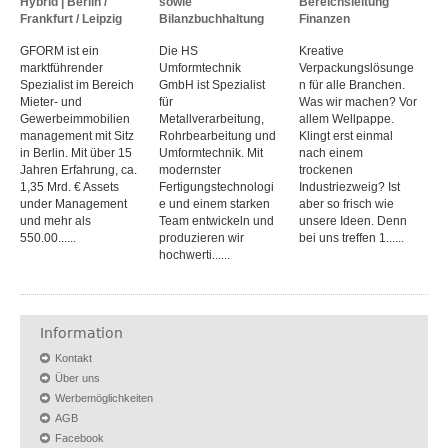
Hybrid | Berlin /
sowie
Bereichsleitung
Frankfurt / Leipzig
Bilanzbuchhaltung
Finanzen
GFORM ist ein
Die HS
Kreative
marktführender
Umformtechnik
Verpackungslösunge
Spezialist im Bereich
GmbH ist Spezialist
n für alle Branchen.
Mieter- und
für
Was wir machen? Vor
Gewerbeimmobilien
Metallverarbeitung,
allem Wellpappe.
management mit Sitz
Rohrbearbeitung und
Klingt erst einmal
in Berlin. Mit über 15
Umformtechnik. Mit
nach einem
Jahren Erfahrung, ca.
modernster
trockenen
1,35 Mrd. € Assets
Fertigungstechnologi
Industriezweig? Ist
under Management
e und einem starken
aber so frisch wie
und mehr als
Team entwickeln und
unsere Ideen. Denn
550.00......
produzieren wir
bei uns treffen 1......
hochwerti......
Information
Kontakt
Über uns
Werbemöglichkeiten
AGB
Facebook