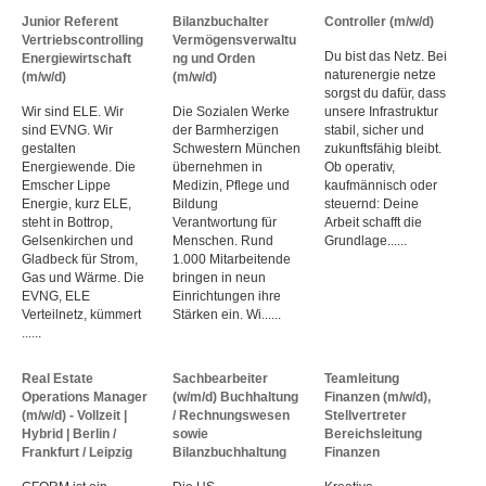
Junior Referent
Bilanzbuchalter
Controller (m/w/d)
Vertriebscontrolling
Vermögensverwaltu
Du bist das Netz. Bei
Energiewirtschaft
ng und Orden
naturenergie netze
(m/w/d)
(m/w/d)
sorgst du dafür, dass
Wir sind ELE. Wir
Die Sozialen Werke
unsere Infrastruktur
sind EVNG. Wir
der Barmherzigen
stabil, sicher und
gestalten
Schwestern München
zukunftsfähig bleibt.
Energiewende. Die
übernehmen in
Ob operativ,
Emscher Lippe
Medizin, Pflege und
kaufmännisch oder
Energie, kurz ELE,
Bildung
steuernd: Deine
steht in Bottrop,
Verantwortung für
Arbeit schafft die
Gelsenkirchen und
Menschen. Rund
Grundlage......
Gladbeck für Strom,
1.000 Mitarbeitende
Gas und Wärme. Die
bringen in neun
EVNG, ELE
Einrichtungen ihre
Verteilnetz, kümmert
Stärken ein. Wi......
......
Real Estate
Sachbearbeiter
Teamleitung
Operations Manager
(w/m/d) Buchhaltung
Finanzen (m/w/d),
(m/w/d) - Vollzeit |
/ Rechnungswesen
Stellvertreter
Hybrid | Berlin /
sowie
Bereichsleitung
Frankfurt / Leipzig
Bilanzbuchhaltung
Finanzen