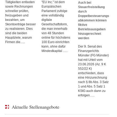
Tätigkeiten entlasten
"EU Inc." ist dem
Auch bei
sowie Rechnungen
Europäischen
Steuerfreistellung
schneller prüfen,
Parlament zufolge
durch
freizugeben und
eine vollständig
Doppelbesteuerungs
bezahlen, um
digitale
abkommen können
Skontoerträge besser
Gesellschaftsform,
fiktive
zu realisieren. Dies
die man innerhalb
Betriebsausgaben
sind die beiden
von 48 Stunden
hinzugerechnet
Hauptziele, warum
online für höchstens
werden
Firmen die......
100 Euro einrichten
kann, ohne dafür
Der 9. Senat des
Mindestkapital ......
Finanzgerichts
Münster (FG Münster)
hat mit Urteil vom
23.06.2026 (Az. 9 K
552/22 K)
entschieden, dass
eine Hinzurechnung
nach § 8b Abs. 3 Satz
1 und Abs. 5 Satz 1
KStG auch dann zu
erfolgen......
Aktuelle Stellenangebote