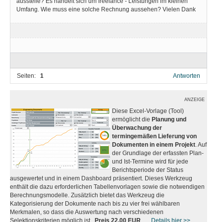
ausstelle? Es handelt sich um freelance - Leistungen im kleinen
Umfang. Wie muss eine solche Rechnung aussehen? Vielen Dank
Seiten:
1
Antworten
ANZEIGE
Diese Excel-Vorlage (Tool)
ermöglicht die
Planung und
Überwachung der
termingemäßen Lieferung von
Dokumenten in einem Projekt
. Auf
der Grundlage der erfassten Plan-
und Ist-Termine wird für jede
Berichtsperiode der Status
ausgewertet und in einem Dashboard präsentiert. Dieses Werkzeug
enthält die dazu erforderlichen Tabellenvorlagen sowie die notwendigen
Berechnungsmodelle. Zusätzlich bietet das Werkzeug die
Kategorisierung der Dokumente nach bis zu vier frei wählbaren
Merkmalen, so dass die Auswertung nach verschiedenen
Selektionskriterien möglich ist.
Preis 22,00 EUR
....
Details hier >>