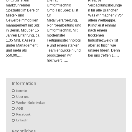
GFORM ist ein
Die HS
Kreative
marktführender
Umformtechnik
Verpackungslösunge
Spezialist im Bereich
GmbH ist Spezialist
n für alle Branchen.
Mieter- und
für
Was wir machen? Vor
Gewerbeimmobilien
Metallverarbeitung,
allem Wellpappe.
management mit Sitz
Rohrbearbeitung und
Klingt erst einmal
in Berlin. Mit über 15
Umformtechnik. Mit
nach einem
Jahren Erfahrung, ca.
modernster
trockenen
1,35 Mrd. € Assets
Fertigungstechnologi
Industriezweig? Ist
under Management
e und einem starken
aber so frisch wie
und mehr als
Team entwickeln und
unsere Ideen. Denn
550.00......
produzieren wir
bei uns treffen 1......
hochwerti......
Information
Kontakt
Über uns
Werbemöglichkeiten
AGB
Facebook
LinkedIn
Rechtliches