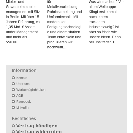
Mieter- und
für
Was wir machen? Vor
Gewerbeimmobilien
Metallverarbeitung,
allem Wellpappe.
management mit Sitz
Rohrbearbeitung und
Klingt erst einmal
in Berlin. Mit über 15
Umformtechnik. Mit
nach einem
Jahren Erfahrung, ca.
modernster
trockenen
1,35 Mrd. € Assets
Fertigungstechnologi
Industriezweig? Ist
under Management
e und einem starken
aber so frisch wie
und mehr als
Team entwickeln und
unsere Ideen. Denn
550.00......
produzieren wir
bei uns treffen 1......
hochwerti......
Information
Kontakt
Über uns
Werbemöglichkeiten
AGB
Facebook
LinkedIn
Rechtliches
Vertrag kündigen
Vertrag widerrufen