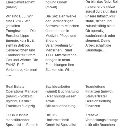
Du bist das Netz. Bei
Energiewirtschaft
ng und Orden
naturenergie netze
(m/w/d)
(m/w/d)
sorgst du dafür, dass
Wir sind ELE. Wir
Die Sozialen Werke
unsere Infrastruktur
sind EVNG. Wir
der Barmherzigen
stabil, sicher und
gestalten
Schwestern München
zukunftsfähig bleibt.
Energiewende. Die
übernehmen in
Ob operativ,
Emscher Lippe
Medizin, Pflege und
kaufmännisch oder
Energie, kurz ELE,
Bildung
steuernd: Deine
steht in Bottrop,
Verantwortung für
Arbeit schafft die
Gelsenkirchen und
Menschen. Rund
Grundlage......
Gladbeck für Strom,
1.000 Mitarbeitende
Gas und Wärme. Die
bringen in neun
EVNG, ELE
Einrichtungen ihre
Verteilnetz, kümmert
Stärken ein. Wi......
......
Real Estate
Sachbearbeiter
Teamleitung
Operations Manager
(w/m/d) Buchhaltung
Finanzen (m/w/d),
(m/w/d) - Vollzeit |
/ Rechnungswesen
Stellvertreter
Hybrid | Berlin /
sowie
Bereichsleitung
Frankfurt / Leipzig
Bilanzbuchhaltung
Finanzen
GFORM ist ein
Die HS
Kreative
marktführender
Umformtechnik
Verpackungslösunge
Spezialist im Bereich
GmbH ist Spezialist
n für alle Branchen.