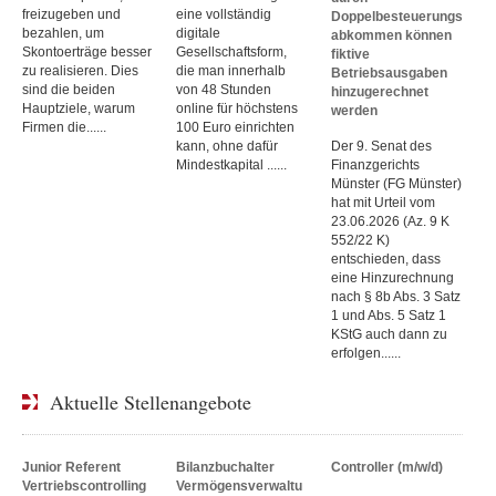
freizugeben und
eine vollständig
Doppelbesteuerungs
bezahlen, um
digitale
abkommen können
Skontoerträge besser
Gesellschaftsform,
fiktive
zu realisieren. Dies
die man innerhalb
Betriebsausgaben
sind die beiden
von 48 Stunden
hinzugerechnet
Hauptziele, warum
online für höchstens
werden
Firmen die......
100 Euro einrichten
kann, ohne dafür
Der 9. Senat des
Mindestkapital ......
Finanzgerichts
Münster (FG Münster)
hat mit Urteil vom
23.06.2026 (Az. 9 K
552/22 K)
entschieden, dass
eine Hinzurechnung
nach § 8b Abs. 3 Satz
1 und Abs. 5 Satz 1
KStG auch dann zu
erfolgen......
Aktuelle Stellenangebote
Junior Referent
Bilanzbuchalter
Controller (m/w/d)
Vertriebscontrolling
Vermögensverwaltu