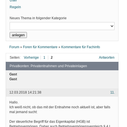
User
Regeln
Neues Thema in folgender Kategorie
Forum
»
Foren für Kommentare
»
Kommentare für Fachinfo
Seiten:
Vorherige
1
2
Antworten
Privatkonten: Privatentnahmen und Privateinlagen
Gast
Gast
12.03.2018 14:21:38
11.
Hallo.
Ich weiß nicht, ob das mit der Entnahme noch aktuell ist, aber falls
mal jemand sucht:
Der steuerliche Begriff für das Eigenkapital (HGB) ist
Betriebsvermögen. Daher auch Betriebsvermögensvergleich § 4 I