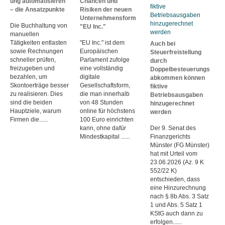
ung automatisieren
Chancen und
– die Ansatzpunkte
Risiken der neuen
Unternehmensform
Die Buchhaltung von
"EU Inc."
manuellen
Tätigkeiten entlasten
"EU Inc." ist dem
Auch bei
sowie Rechnungen
Europäischen
Steuerfreistellung
schneller prüfen,
Parlament zufolge
durch
freizugeben und
eine vollständig
Doppelbesteuerungs
bezahlen, um
digitale
abkommen können
Skontoerträge besser
Gesellschaftsform,
fiktive
zu realisieren. Dies
die man innerhalb
Betriebsausgaben
sind die beiden
von 48 Stunden
hinzugerechnet
Hauptziele, warum
online für höchstens
werden
Firmen die......
100 Euro einrichten
kann, ohne dafür
Der 9. Senat des
Mindestkapital ......
Finanzgerichts
Münster (FG Münster)
hat mit Urteil vom
23.06.2026 (Az. 9 K
552/22 K)
entschieden, dass
eine Hinzurechnung
nach § 8b Abs. 3 Satz
1 und Abs. 5 Satz 1
KStG auch dann zu
erfolgen......