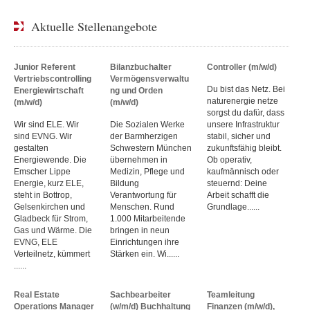
Aktuelle Stellenangebote
Junior Referent
Bilanzbuchalter
Controller (m/w/d)
Vertriebscontrolling
Vermögensverwaltu
Du bist das Netz. Bei
Energiewirtschaft
ng und Orden
naturenergie netze
(m/w/d)
(m/w/d)
sorgst du dafür, dass
Wir sind ELE. Wir
Die Sozialen Werke
unsere Infrastruktur
sind EVNG. Wir
der Barmherzigen
stabil, sicher und
gestalten
Schwestern München
zukunftsfähig bleibt.
Energiewende. Die
übernehmen in
Ob operativ,
Emscher Lippe
Medizin, Pflege und
kaufmännisch oder
Energie, kurz ELE,
Bildung
steuernd: Deine
steht in Bottrop,
Verantwortung für
Arbeit schafft die
Gelsenkirchen und
Menschen. Rund
Grundlage......
Gladbeck für Strom,
1.000 Mitarbeitende
Gas und Wärme. Die
bringen in neun
EVNG, ELE
Einrichtungen ihre
Verteilnetz, kümmert
Stärken ein. Wi......
......
Real Estate
Sachbearbeiter
Teamleitung
Operations Manager
(w/m/d) Buchhaltung
Finanzen (m/w/d),