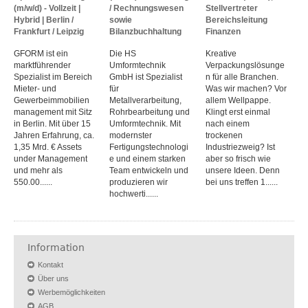
(m/w/d) - Vollzeit |
/ Rechnungswesen
Stellvertreter
Hybrid | Berlin /
sowie
Bereichsleitung
Frankfurt / Leipzig
Bilanzbuchhaltung
Finanzen
GFORM ist ein
Die HS
Kreative
marktführender
Umformtechnik
Verpackungslösunge
Spezialist im Bereich
GmbH ist Spezialist
n für alle Branchen.
Mieter- und
für
Was wir machen? Vor
Gewerbeimmobilien
Metallverarbeitung,
allem Wellpappe.
management mit Sitz
Rohrbearbeitung und
Klingt erst einmal
in Berlin. Mit über 15
Umformtechnik. Mit
nach einem
Jahren Erfahrung, ca.
modernster
trockenen
1,35 Mrd. € Assets
Fertigungstechnologi
Industriezweig? Ist
under Management
e und einem starken
aber so frisch wie
und mehr als
Team entwickeln und
unsere Ideen. Denn
550.00......
produzieren wir
bei uns treffen 1......
hochwerti......
Information
Kontakt
Über uns
Werbemöglichkeiten
AGB