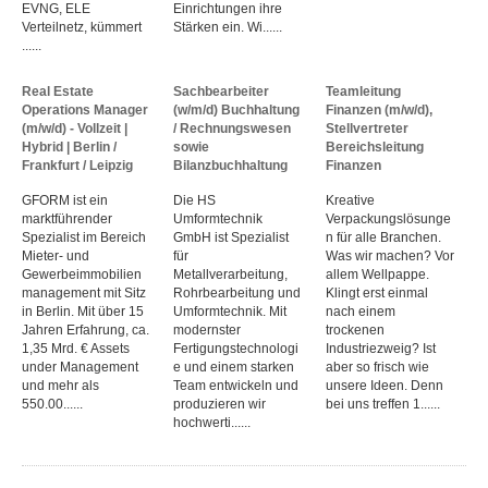
EVNG, ELE
Einrichtungen ihre
Verteilnetz, kümmert
Stärken ein. Wi......
......
Real Estate
Sachbearbeiter
Teamleitung
Operations Manager
(w/m/d) Buchhaltung
Finanzen (m/w/d),
(m/w/d) - Vollzeit |
/ Rechnungswesen
Stellvertreter
Hybrid | Berlin /
sowie
Bereichsleitung
Frankfurt / Leipzig
Bilanzbuchhaltung
Finanzen
GFORM ist ein
Die HS
Kreative
marktführender
Umformtechnik
Verpackungslösunge
Spezialist im Bereich
GmbH ist Spezialist
n für alle Branchen.
Mieter- und
für
Was wir machen? Vor
Gewerbeimmobilien
Metallverarbeitung,
allem Wellpappe.
management mit Sitz
Rohrbearbeitung und
Klingt erst einmal
in Berlin. Mit über 15
Umformtechnik. Mit
nach einem
Jahren Erfahrung, ca.
modernster
trockenen
1,35 Mrd. € Assets
Fertigungstechnologi
Industriezweig? Ist
under Management
e und einem starken
aber so frisch wie
und mehr als
Team entwickeln und
unsere Ideen. Denn
550.00......
produzieren wir
bei uns treffen 1......
hochwerti......