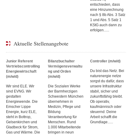
entschieden, dass
eine Hinzurechnung
nach § 8b Abs. 3 Satz
1 und Abs. 5 Satz 1
KStG auch dann zu
erfolgen......
Aktuelle Stellenangebote
Junior Referent
Bilanzbuchalter
Controller (m/w/d)
Vertriebscontrolling
Vermögensverwaltu
Du bist das Netz. Bei
Energiewirtschaft
ng und Orden
naturenergie netze
(m/w/d)
(m/w/d)
sorgst du dafür, dass
Wir sind ELE. Wir
Die Sozialen Werke
unsere Infrastruktur
sind EVNG. Wir
der Barmherzigen
stabil, sicher und
gestalten
Schwestern München
zukunftsfähig bleibt.
Energiewende. Die
übernehmen in
Ob operativ,
Emscher Lippe
Medizin, Pflege und
kaufmännisch oder
Energie, kurz ELE,
Bildung
steuernd: Deine
steht in Bottrop,
Verantwortung für
Arbeit schafft die
Gelsenkirchen und
Menschen. Rund
Grundlage......
Gladbeck für Strom,
1.000 Mitarbeitende
Gas und Wärme. Die
bringen in neun