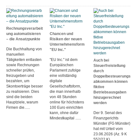
Rechnungsverarbeit
ung automatisieren
Chancen und
– die Ansatzpunkte
Risiken der neuen
Unternehmensform
Die Buchhaltung von
"EU Inc."
manuellen
Tätigkeiten entlasten
"EU Inc." ist dem
Auch bei
sowie Rechnungen
Europäischen
Steuerfreistellung
schneller prüfen,
Parlament zufolge
durch
freizugeben und
eine vollständig
Doppelbesteuerungs
bezahlen, um
digitale
abkommen können
Skontoerträge besser
Gesellschaftsform,
fiktive
zu realisieren. Dies
die man innerhalb
Betriebsausgaben
sind die beiden
von 48 Stunden
hinzugerechnet
Hauptziele, warum
online für höchstens
werden
Firmen die......
100 Euro einrichten
kann, ohne dafür
Der 9. Senat des
Mindestkapital ......
Finanzgerichts
Münster (FG Münster)
hat mit Urteil vom
23.06.2026 (Az. 9 K
552/22 K)