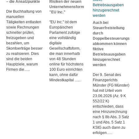
– die Ansatzpunkte
Risiken der neuen
Unternehmensform
Die Buchhaltung von
"EU Inc."
manuellen
Tätigkeiten entlasten
"EU Inc." ist dem
Auch bei
sowie Rechnungen
Europäischen
Steuerfreistellung
schneller prüfen,
Parlament zufolge
durch
freizugeben und
eine vollständig
Doppelbesteuerungs
bezahlen, um
digitale
abkommen können
Skontoerträge besser
Gesellschaftsform,
fiktive
zu realisieren. Dies
die man innerhalb
Betriebsausgaben
sind die beiden
von 48 Stunden
hinzugerechnet
Hauptziele, warum
online für höchstens
werden
Firmen die......
100 Euro einrichten
kann, ohne dafür
Der 9. Senat des
Mindestkapital ......
Finanzgerichts
Münster (FG Münster)
hat mit Urteil vom
23.06.2026 (Az. 9 K
552/22 K)
entschieden, dass
eine Hinzurechnung
nach § 8b Abs. 3 Satz
1 und Abs. 5 Satz 1
KStG auch dann zu
erfolgen......