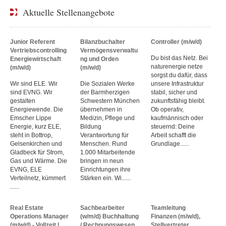
Aktuelle Stellenangebote
Junior Referent
Bilanzbuchalter
Controller (m/w/d)
Vertriebscontrolling
Vermögensverwaltu
Du bist das Netz. Bei
Energiewirtschaft
ng und Orden
naturenergie netze
(m/w/d)
(m/w/d)
sorgst du dafür, dass
Wir sind ELE. Wir
Die Sozialen Werke
unsere Infrastruktur
sind EVNG. Wir
der Barmherzigen
stabil, sicher und
gestalten
Schwestern München
zukunftsfähig bleibt.
Energiewende. Die
übernehmen in
Ob operativ,
Emscher Lippe
Medizin, Pflege und
kaufmännisch oder
Energie, kurz ELE,
Bildung
steuernd: Deine
steht in Bottrop,
Verantwortung für
Arbeit schafft die
Gelsenkirchen und
Menschen. Rund
Grundlage......
Gladbeck für Strom,
1.000 Mitarbeitende
Gas und Wärme. Die
bringen in neun
EVNG, ELE
Einrichtungen ihre
Verteilnetz, kümmert
Stärken ein. Wi......
......
Real Estate
Sachbearbeiter
Teamleitung
Operations Manager
(w/m/d) Buchhaltung
Finanzen (m/w/d),
(m/w/d) - Vollzeit |
/ Rechnungswesen
Stellvertreter