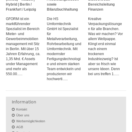
Hybrid | Berlin /
sowie
Bereichsleitung
Frankfurt / Leipzig
Bilanzbuchhaltung
Finanzen
GFORM ist ein
Die HS
Kreative
marktführender
Umformtechnik
Verpackungslösunge
Spezialist im Bereich
GmbH ist Spezialist
n für alle Branchen.
Mieter- und
für
Was wir machen? Vor
Gewerbeimmobilien
Metallverarbeitung,
allem Wellpappe.
management mit Sitz
Rohrbearbeitung und
Klingt erst einmal
in Berlin. Mit über 15
Umformtechnik. Mit
nach einem
Jahren Erfahrung, ca.
modernster
trockenen
1,35 Mrd. € Assets
Fertigungstechnologi
Industriezweig? Ist
under Management
e und einem starken
aber so frisch wie
und mehr als
Team entwickeln und
unsere Ideen. Denn
550.00......
produzieren wir
bei uns treffen 1......
hochwerti......
Information
Kontakt
Über uns
Werbemöglichkeiten
AGB