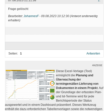
07.08.2023 21:11:38
1.
Frage gelöscht
Bearbeitet:
JohannesF
-
09.08.2023 10:12:30
(
Antwort anderweitig
erhalten
)
Seiten:
1
Antworten
ANZEIGE
Diese Excel-Vorlage (Tool)
ermöglicht die
Planung und
Überwachung der
termingemäßen Lieferung von
Dokumenten in einem Projekt
. Auf
der Grundlage der erfassten Plan-
und Ist-Termine wird für jede
Berichtsperiode der Status
ausgewertet und in einem Dashboard präsentiert. Dieses Werkzeug
enthält die dazu erforderlichen Tabellenvorlagen sowie die notwendigen