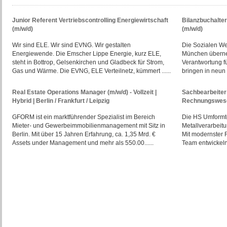
Junior Referent Vertriebscontrolling Energiewirtschaft
Bilanzbuchalte
(m/w/d)
(m/w/d)
Wir sind ELE. Wir sind EVNG. Wir gestalten
Die Sozialen W
Energiewende. Die Emscher Lippe Energie, kurz ELE,
München überne
steht in Bottrop, Gelsenkirchen und Gladbeck für Strom,
Verantwortung f
Gas und Wärme. Die EVNG, ELE Verteilnetz, kümmert ......
bringen in neun E
Real Estate Operations Manager (m/w/d) - Vollzeit |
Sachbearbeiter 
Hybrid | Berlin / Frankfurt / Leipzig
Rechnungswese
GFORM ist ein marktführender Spezialist im Bereich
Die HS Umformte
Mieter- und Gewerbeimmobilienmanagement mit Sitz in
Metallverarbeit
Berlin. Mit über 15 Jahren Erfahrung, ca. 1,35 Mrd. €
Mit modernster 
Assets under Management und mehr als 550.00......
Team entwickeln 