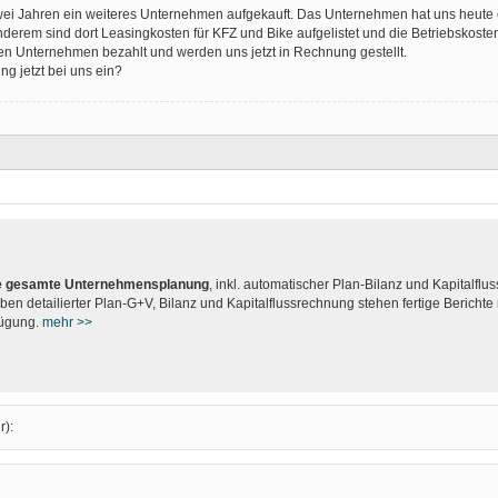
zwei Jahren ein weiteres Unternehmen aufgekauft. Das Unternehmen hat uns heut
erem sind dort Leasingkosten für KFZ und Bike aufgelistet und die Betriebskosten
n Unternehmen bezahlt und werden uns jetzt in Rechnung gestellt.
g jetzt bei uns ein?
hre gesamte Unternehmensplanung
, inkl. automatischer Plan-Bilanz und Kapitalflu
ben detailierter Plan-G+V, Bilanz und Kapitalflussrechnung stehen fertige Bericht
fügung.
mehr >>
r):