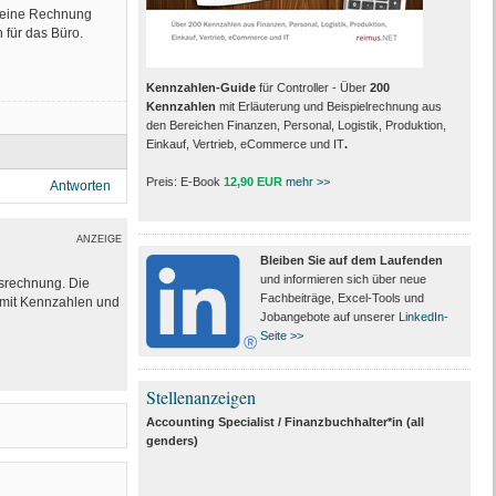
e eine Rechnung
 für das Büro.
Kennzahlen-Guide
für Controller - Über
200
Kennzahlen
mit Erläuterung und Beispielrechnung aus
den Bereichen Finanzen, Personal, Logistik, Produktion,
Einkauf, Vertrieb, eCommerce und IT
.
Preis: E-Book
12,90 EUR
mehr >>
Antworten
ANZEIGE
Bleiben Sie auf dem Laufenden
und informieren sich über neue
ssrechnung. Die
Fachbeiträge, Excel-Tools und
e mit Kennzahlen und
Jobangebote auf unserer
LinkedIn-
Seite >>
Stellenanzeigen
Accounting Specialist / Finanzbuchhalter*in (all
genders)