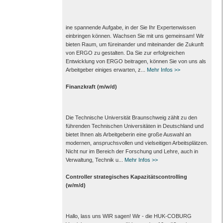
ine spannende Aufgabe, in der Sie Ihr Expertenwissen
einbringen können. Wachsen Sie mit uns gemeinsam! Wir
bieten Raum, um füreinander und miteinander die Zukunft
von ERGO zu gestalten. Da Sie zur erfolgreichen
Entwicklung von ERGO beitragen, können Sie von uns als
Arbeitgeber einiges erwarten, z...
Mehr Infos >>
Finanzkraft (m/w/d)
Die Technische Universität Braunschweig zählt zu den
führenden Technischen Universitäten in Deutschland und
bietet Ihnen als Arbeit­geberin eine große Auswahl an
modernen, anspruchsvollen und vielseitigen Arbeits­plätzen.
Nicht nur im Bereich der Forschung und Lehre, auch in
Verwaltung, Technik u...
Mehr Infos >>
Controller strategisches Kapazitätscontrolling
(w/m/d)
Hallo, lass uns WIR sagen! Wir - die HUK-COBURG