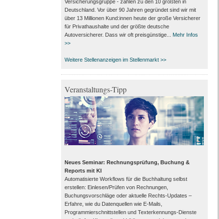
Versicherungsgruppe - zählen zu den 10 größten in
Deutschland. Vor über 90 Jahren gegründet sind wir mit
über 13 Millionen Kund:innen heute der große Versicherer
für Privathaushalte und der größte deutsche
Autoversicherer. Dass wir oft preisgünstige...
Mehr Infos
>>
Weitere Stellenanzeigen im Stellenmarkt >>
Veranstaltungs-Tipp
Neues Seminar: Rechnungsprüfung, Buchung &
Reports mit KI
Automatisierte Workflows für die Buchhaltung selbst
erstellen: Einlesen/Prüfen von Rechnungen,
Buchungsvorschläge oder aktuelle Rechts-Updates –
Erfahre, wie du Datenquellen wie E-Mails,
Programmierschnittstellen und Texterkennungs-Dienste