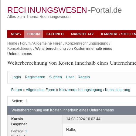
RECHNUNGSWESEN
-Portal.de
Alles zum Thema Rechnungswesen
NEWS
FORUM
FACHINFO
MARKTPLATZ
KARRIERE / STELLE
Home
/
Forum
/
Allgemeine Foren
/
Konzernrechnungslegung /
Konsolidierung
/ Weiterberechnung von Kosten innerhalb eines
Unternehmens
Weiterberechnung von Kosten innerhalb eines Unternehm
Login
Registrieren
Suchen
User
Regeln
Forum
»
Allgemeine Foren
»
Konzernrechnungslegung / Konsolidierung
Seiten:
1
Weiterberechnung von Kosten innerhalb eines Unternehmens
KaroIo
14.08.2024 10:02:44
Beginner
Hallo,
Beiträge:
1