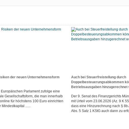
isiken der neuen Unternehmensform
Auch bei Steuerfreistellung durch
Doppelbesteuerungsabkommen könn
Betriebsausgaben hinzugerechnet
em Europäischen Parlament zufolge eine
tale Gesellschaftsform, die man innerhalb
Der 9. Senat des Finanzgerichts Mün
online für höchstens 100 Euro einrichten
mit Urteil vom 23.06.2026 (Az. 9 K 5
Mindestkapital ......
dass eine Hinzurechnung nach § 8b 
Abs. 5 Satz 1 KStG auch dann zu erfol