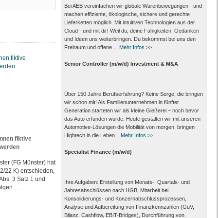
Bei AEB vereinfachen wir globale Warenbewegungen - und
machen effiziente, ökologische, sichere und gerechte
Lieferketten möglich. Mit intuitiven Technologien aus der
Cloud - und mit dir! Weil du, deine Fähigkeiten, Gedanken
und Ideen uns weiterbringen. Du bekommst bei uns den
Freiraum und offene ...
Mehr Infos >>
Senior Controller (m/w/d) Investment & M&A
Über 150 Jahre Berufserfahrung? Keine Sorge, die bringen
wir schon mit! Als Familienunternehmen in fünfter
Generation starteten wir als kleine Gießerei – noch bevor
das Auto erfunden wurde. Heute gestalten wir mit unseren
Automotive-Lösungen die Mobilität von morgen, bringen
Hightech in die Leben...
Mehr Infos >>
en fiktive
 werden
Specialist Finance (m/w/d)
ster (FG Münster) hat
52/22 K) entschieden,
Abs. 3 Satz 1 und
Ihre Aufgaben: Erstellung von Monats‑, Quartals‑ und
gen......
Jahresabschlüssen nach HGB, Mitarbeit bei
Konsolidierungs‑ und Konzernabschlussprozessen,
Analyse und Aufbereitung von Finanzkennzahlen (GuV,
Bilanz, Cashflow, EBIT-Bridges), Durchführung von