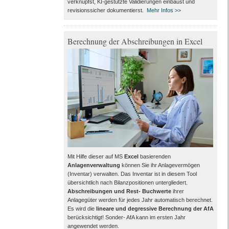
verknüpfst, KI-gestützte Validierungen einbaust und
revisionssicher dokumentierst.
Mehr Infos >>
Berechnung der Abschreibungen in Excel
Mit Hilfe dieser auf MS
Excel
basierenden
Anlagenverwaltung
können Sie ihr Anlagevermögen
(Inventar) verwalten. Das Inventar ist in diesem Tool
übersichtlich nach Bilanzpositionen untergliedert.
Abschreibungen und Rest- Buchwerte
ihrer
Anlagegüter werden für jedes Jahr automatisch berechnet.
Es wird die
lineare und degressive Berechnung der AfA
berücksichtigt! Sonder- AfA kann im ersten Jahr
angewendet werden.