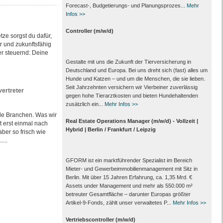
Forecast‑, Budgetierungs‑ und Planungsprozes...
Mehr
Infos >>
Controller (m/w/d)
tze sorgst du dafür,
er und zukunftsfähig
er steuernd: Deine
Gestalte mit uns die Zukunft der Tierversicherung in
Deutschland und Europa. Bei uns dreht sich (fast) alles um
Hunde und Katzen – und um die Menschen, die sie lieben.
Seit Jahrzehnten versichern wir Vierbeiner zuverlässig
vertreter
gegen hohe Tierarztkosten und bieten Hundehaltenden
zusätzlich ein...
Mehr Infos >>
le Branchen. Was wir
Real Estate Operations Manager (m/w/d) - Vollzeit |
 erst einmal nach
Hybrid | Berlin / Frankfurt / Leipzig
ber so frisch wie
...
GFORM ist ein marktführender Spezialist im Bereich
Mieter- und Gewerbeimmobilienmanagement mit Sitz in
Berlin. Mit über 15 Jahren Erfahrung, ca. 1,35 Mrd. €
Assets under Management und mehr als 550.000 m²
betreuter Gesamtfläche – darunter Europas größter
Artikel-9-Fonds, zählt unser verwaltetes P...
Mehr Infos >>
Vertriebscontroller (m/w/d)