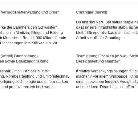
r Vermögensverwaltung und Orden
Controller (m/w/d)
Du bist das Netz. Bei naturenergie ne
erke der Barmherzigen Schwestern
dass unsere Infrastruktur stabil, sich
hmen in Medizin, Pflege und Bildung
bleibt. Ob operativ, kaufmännisch od
ür Menschen. Rund 1.000 Mitarbeitende
Arbeit schafft die Grundlage......
inrichtungen ihre Stärken ein. Wi......
(w/m/d) Buchhaltung /
Teamleitung Finanzen (m/w/d), Stell
n sowie Bilanzbuchhaltung
Bereichsleitung Finanzen
chnik GmbH ist Spezialist für
Kreative Verpackungslösungen für al
ung, Rohrbearbeitung und Umformtechnik.
machen? Vor allem Wellpappe. Klingt
Fertigungstechnologie und einem starken
einem trockenen Industriezweig? Ist a
und produzieren wir hochwerti......
unsere Ideen. Denn bei uns treffen 1...