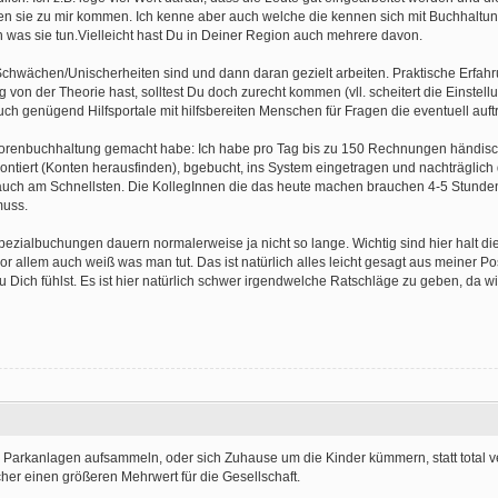
 sie zu mir kommen. Ich kenne aber auch welche die kennen sich mit Buchhaltung
 was sie tun.Vielleicht hast Du in Deiner Region auch mehrere davon.
chwächen/Unischerheiten sind und dann daran gezielt arbeiten. Praktische Erfahru
n der Theorie hast, solltest Du doch zurecht kommen (vll. scheitert die Einstell
uch genügend Hilfsportale mit hilfsbereiten Menschen für Fragen die eventuell auft
torenbuchhaltung gemacht habe: Ich habe pro Tag bis zu 150 Rechnungen händisch
tiert (Konten herausfinden), bgebucht, ins System eingetragen und nachträglich di
auch am Schnellsten. Die KollegInnen die das heute machen brauchen 4-5 Stunden
muss.
ezialbuchungen dauern normalerweise ja nicht so lange. Wichtig sind hier halt di
or allem auch weiß was man tut. Das ist natürlich alles leicht gesagt aus meiner Pos
 Dich fühlst. Es ist hier natürlich schwer irgendwelche Ratschläge zu geben, da w
n Parkanlagen aufsammeln, oder sich Zuhause um die Kinder kümmern, statt total v
er einen größeren Mehrwert für die Gesellschaft.