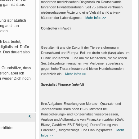
modernen medizinischen Diagnostik zu Deutschlands
 gar nicht aus
führenden Privat­laboratorien. Seit 75 Jahren vertrauen
nieder­gelassene Ärzte und eine Vielzahl an Kranken­
häusern der Labor­diagnost...
Mehr Infos >>
ng ist natürlich
ung auch an
Controller (m/w/d)
reten.
 bearbeitet,
gitalisiert. Dafür
Gestalte mit uns die Zukunft der Tierversicherung in
. Das dauert also
Deutschland und Europa. Bei uns dreht sich (fast) alles um
Hunde und Katzen – und um die Menschen, die sie lieben.
Seit Jahrzehnten versichern wir Vierbeiner zuverlässig
e Grundsätze, dass
gegen hohe Tierarztkosten und bieten Hundehaltenden
ition, aber ich
zusätzlich ein...
Mehr Infos >>
ir weder Dich noch
Specialist Finance (m/w/d)
Ihre Aufgaben: Erstellung von Monats‑, Quartals‑ und
Jahresabschlüssen nach HGB, Mitarbeit bei
Konsolidierungs‑ und Konzernabschlussprozessen,
5.
Analyse und Aufbereitung von Finanzkennzahlen (GuV,
Bilanz, Cashflow, EBIT-Bridges), Durchführung von
erblödet
Forecast‑, Budgetierungs‑ und Planungsprozes...
Mehr
Infos >>