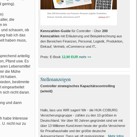
 gering).
n)
lter, die
en im
n und schauen, ob
Kennzahlen-Guide
für Controller - Über
200
ang hab ich das
Kennzahlen
mit Erläuterung und Beispielrechnung aus
melt haben muss,
den Bereichen Finanzen, Personal, Logistik, Produktion,
Einkauf, Vertrieb, eCommerce und IT
.
prechend anteilig
Preis: E-Book
12,90 EUR
mehr >>
en, Pfand usw. Es
aren Lebensmittel
 mir die Mühe
cht haben.
Stellenanzeigen
chieden, bestimmte
Controller strategisches Kapazitätscontrolling
 eingearbeitet
(w/m/d)
 sich nicht daran.
tung und dann
Hallo, lass uns WIR sagen! Wir - die HUK-COBURG
Versicherungsgruppe - zählen zu den 10 größten in
h habe Interesse
Deutschland. Vor über 90 Jahren gegründet sind wir mit
 U. nicht nur zu
über 13 Millionen Kund:innen heute der große Versicherer
für Privathaushalte und der größte deutsche
Autoversicherer. Dass wir oft preisgünstige...
Mehr Infos