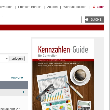
ed werden
|
Premium-Bereich
|
Autoren
|
Werbung buchen
|
Login
Antworten
1.
ei gelernt. 2,5