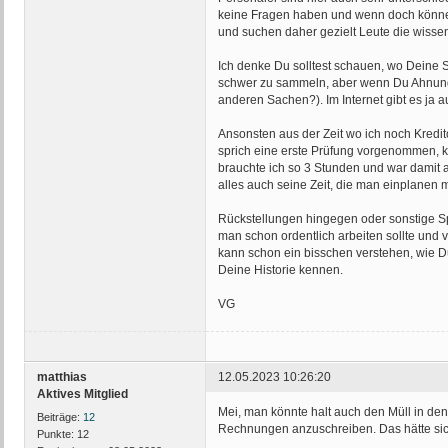
keine Fragen haben und wenn doch können
und suchen daher gezielt Leute die wissen
Ich denke Du solltest schauen, wo Deine S
schwer zu sammeln, aber wenn Du Ahnung vo
anderen Sachen?). Im Internet gibt es ja a
Ansonsten aus der Zeit wo ich noch Kredi
sprich eine erste Prüfung vorgenommen, kon
brauchte ich so 3 Stunden und war damit 
alles auch seine Zeit, die man einplanen 
Rückstellungen hingegen oder sonstige Sp
man schon ordentlich arbeiten sollte und v
kann schon ein bisschen verstehen, wie Du
Deine Historie kennen.
VG
matthias
12.05.2023 10:26:20
Aktives Mitglied
Mei, man könnte halt auch den Müll in de
Beiträge:
12
Rechnungen anzuschreiben. Das hätte sich
Punkte:
12