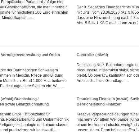
em Europäischen Parlament zufolge eine
tale Gesellschaftsform, die man innerhalb
Der 9. Senat des Finanzgerichts Mün
online für höchstens 100 Euro einrichten
mit Urteil vom 23.06.2026 (Az. 9 K 5
Mindestkapital ......
dass eine Hinzurechnung nach § 8b 
Abs. 5 Satz 1 KStG auch dann zu erfol
r Vermögensverwaltung und Orden
Controller (m/w/d)
Du bist das Netz. Bei naturenergie ne
erke der Barmherzigen Schwestern
dass unsere Infrastruktur stabil, sich
hmen in Medizin, Pflege und Bildung
bleibt. Ob operativ, kaufmännisch od
ür Menschen. Rund 1.000 Mitarbeitende
Arbeit schafft die Grundlage......
inrichtungen ihre Stärken ein. Wi......
(w/m/d) Buchhaltung /
Teamleitung Finanzen (m/w/d), Stell
n sowie Bilanzbuchhaltung
Bereichsleitung Finanzen
chnik GmbH ist Spezialist für
Kreative Verpackungslösungen für al
ung, Rohrbearbeitung und Umformtechnik.
machen? Vor allem Wellpappe. Klingt
Fertigungstechnologie und einem starken
einem trockenen Industriezweig? Ist a
und produzieren wir hochwerti......
unsere Ideen. Denn bei uns treffen 1...