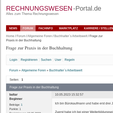
RECHNUNGSWESEN
-Portal.de
Alles zum Thema Rechnungswesen
NEWS
FORUM
FACHINFO
MARKTPLATZ
KARRIERE / STELLE
Home
/
Forum
/
Allgemeine Foren
/
Buchhalter´s Arbeitswelt
/ Frage zur
Praxis in der Buchhaltung
Frage zur Praxis in der Buchhaltung
Login
Registrieren
Suchen
User
Regeln
Forum
»
Allgemeine Foren
»
Buchhalter´s Arbeitswelt
Seiten:
1
Frage zur Praxis in der Buchhaltung
baltar
10.05.2023 15:32:57
Beginner
Ich bin Bürokaufmann und habe erst drei J
Beiträge:
1
Punkte:
1
Zuerst habe ich bei einer Weiterbildungse