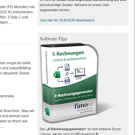
berücksichtigt! Sonder- AfA kann im ersten Jahr
ster (FG Münster) hat
angewendet werden.
52/22 K) entschieden,
Abs. 3 Satz 1 und
Jetzt hier für 29,50 EUR downloaden!
gen......
Software-Tipp
tze sorgst du dafür,
er und zukunftsfähig
er steuernd: Deine
vertreter
le Branchen. Was wir
 erst einmal nach
ber so frisch wie
...
Der
„E-Rechnungsgenerator“
ist eine einfache Excel-
Lösung, mit der sich (GoBD-konform)
E-