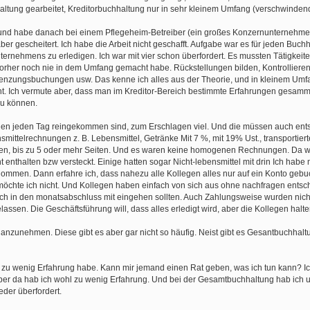
altung gearbeitet, Kreditorbuchhaltung nur in sehr kleinem Umfang (verschwindend
und habe danach bei einem Pflegeheim-Betreiber (ein großes Konzernunternehme
 gescheitert. Ich habe die Arbeit nicht geschafft. Aufgabe war es für jeden Buchha
rnehmens zu erledigen. Ich war mit vier schon überfordert. Es mussten Tätigkeit
vorher noch nie in dem Umfang gemacht habe. Rückstellungen bilden, Kontrolliere
renzungsbuchungen usw. Das kenne ich alles aus der Theorie, und in kleinem Umf
t. Ich vermute aber, dass man im Kreditor-Bereich bestimmte Erfahrungen gesam
u können.
gen jeden Tag reingekommen sind, zum Erschlagen viel. Und die müssen auch ents
mittelrechnungen z. B. Lebensmittel, Getränke Mit 7 %, mit 19% Ust., transportiert
en, bis zu 5 oder mehr Seiten. Und es waren keine homogenen Rechnungen. Da w
enthalten bzw versteckt. Einige hatten sogar Nicht-lebensmittel mit drin Ich habe
mmen. Dann erfahre ich, dass nahezu alle Kollegen alles nur auf ein Konto gebu
d möchte ich nicht. Und Kollegen haben einfach von sich aus ohne nachfragen ents
ich in den monatsabschluss mit eingehen sollten. Auch Zahlungsweise wurden nicht
ssen. Die Geschäftsführung will, dass alles erledigt wird, aber die Kollegen halten
e anzunehmen. Diese gibt es aber gar nicht so häufig. Neist gibt es Gesantbuchhal
 zu wenig Erfahrung habe. Kann mir jemand einen Rat geben, was ich tun kann? Ic
aber da hab ich wohl zu wenig Erfahrung. Und bei der Gesamtbuchhaltung hab ich u.
der überfordert.