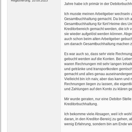
Registrierung:
10.05.2023
Jahre habe ich primär in der Debitorbuchh
Ich musste meinen Arbeitgeber wechseln 
Gesamtbuchhaltung gemacht. Da bin ich aber
Gesamtbuchhaltung für fünf Heime des Unte
Kreditorbereich gemacht werden, die ich 
sie wieder aufgelöst werden können. Abg
auch schon beim alten Arbeitgeber gebuch
um danach Gesamtbuchhaltung machen z
Es war auch so, dass sehr viele Rechnun
gebucht werden auf die Konten. Bei Lebens
waren Rechnungen mit sehr langen Inhalt
und getränke und transportkosten gemischt 
gemacht und alles genau auseinandergeno
Vielleicht bin ich naiv, aber das kann un
Rechnungen liegen zu lassen, die eigentl
und Zahlungen auf den Konto zu klären gela
Mir wurde geraten, nur eine Debitor-Stell
Kreditorbuchhaltung.
Ich bekomme viele Absagen, weil ich wohl
daran, in den Kreditor-Bereicj zu gehen, 
wenig Erfahrung, sondern bin am Ende wie