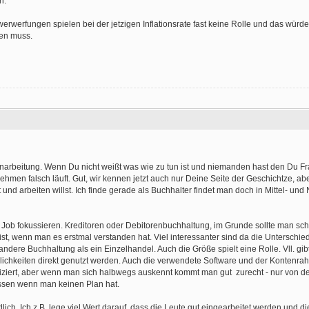
n.
rwerfungen spielen bei der jetzigen Inflationsrate fast keine Rolle und das würde
ten muss.
Einarbeitung. Wenn Du nicht weißt was wie zu tun ist und niemanden hast den Du F
hmen falsch läuft. Gut, wir kennen jetzt auch nur Deine Seite der Geschichtze, ab
nd arbeiten willst. Ich finde gerade als Buchhalter findet man doch in Mittel- un
n Job fokussieren. Kreditoren oder Debitorenbuchhaltung, im Grunde sollte man sch
ist, wenn man es erstmal verstanden hat. Viel interessanter sind da die Unterschie
ndere Buchhaltung als ein Einzelhandel. Auch die Größe spielt eine Rolle. Vll. gib
ichkeiten direkt genutzt werden. Auch die verwendete Software und der Kontenrah
iziert, aber wenn man sich halbwegs auskennt kommt man gut zurecht - nur von de
ssen wenn man keinen Plan hat.
lich. Ich z.B. lege viel Wert darauf, dass die Leute gut eingearbeitet werden und d