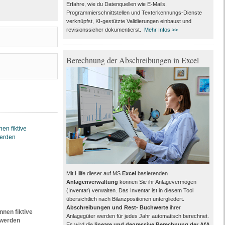
Erfahre, wie du Datenquellen wie E-Mails,
Programmierschnittstellen und Texterkennungs-Dienste
verknüpfst, KI-gestützte Validierungen einbaust und
revisionssicher dokumentierst.
Mehr Infos >>
Berechnung der Abschreibungen in Excel
Mit Hilfe dieser auf MS
Excel
basierenden
Anlagenverwaltung
können Sie ihr Anlagevermögen
(Inventar) verwalten. Das Inventar ist in diesem Tool
übersichtlich nach Bilanzpositionen untergliedert.
Abschreibungen und Rest- Buchwerte
ihrer
en fiktive
Anlagegüter werden für jedes Jahr automatisch berechnet.
 werden
Es wird die
lineare und degressive Berechnung der AfA