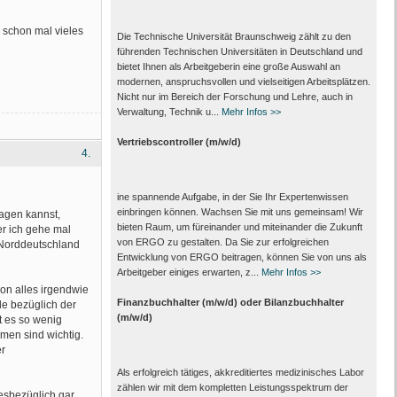
 schon mal vieles
Die Technische Universität Braunschweig zählt zu den
führenden Technischen Universitäten in Deutschland und
bietet Ihnen als Arbeit­geberin eine große Auswahl an
modernen, anspruchsvollen und vielseitigen Arbeits­plätzen.
Nicht nur im Bereich der Forschung und Lehre, auch in
Verwaltung, Technik u...
Mehr Infos >>
Vertriebscontroller (m/w/d)
4.
ine spannende Aufgabe, in der Sie Ihr Expertenwissen
einbringen können. Wachsen Sie mit uns gemeinsam! Wir
ragen kannst,
bieten Raum, um füreinander und miteinander die Zukunft
er ich gehe mal
von ERGO zu gestalten. Da Sie zur erfolgreichen
d Norddeutschland
Entwicklung von ERGO beitragen, können Sie von uns als
Arbeitgeber einiges erwarten, z...
Mehr Infos >>
on alles irgendwie
Finanzbuchhalter (m/w/d) oder Bilanzbuchhalter
de bezüglich der
(m/w/d)
t es so wenig
men sind wichtig.
r
Als erfolgreich tätiges, akkreditiertes medizinisches Labor
zählen wir mit dem kompletten Leistungs­spektrum der
iesbezüglich gar