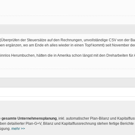
 (Überprüfen der Steuersätze auf den Rechnungen, unvollständige CSV von der B
ergänzen, wo am Ende eh alles wieder in einen Topf kommt) seit November der Be
 sinnlos Herumbuchen, hätten die in Amerika schon längst mit den Dreharbeiten für
hre gesamte Unternehmensplanung
, inkl. automatischer Plan-Bilanz und Kapitalflu
ben detailierter Plan-G+V, Bilanz und Kapitalflussrechnung stehen fertige Bericht
fügung.
mehr >>