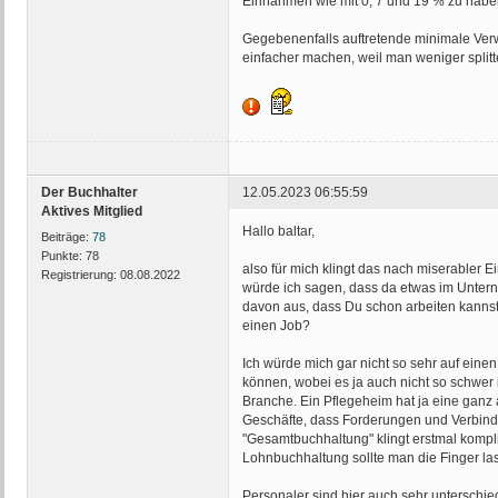
Einnahmen wie mit 0, 7 und 19 % zu habe
Gegebenenfalls auftretende minimale Verwe
einfacher machen, weil man weniger split
Der Buchhalter
12.05.2023 06:55:59
Aktives Mitglied
Hallo baltar,
Beiträge:
78
Punkte:
78
also für mich klingt das nach miserabler 
Registrierung:
08.08.2022
würde ich sagen, dass da etwas im Unterne
davon aus, dass Du schon arbeiten kannst u
einen Job?
Ich würde mich gar nicht so sehr auf eine
können, wobei es ja auch nicht so schwer 
Branche. Ein Pflegeheim hat ja eine ganz a
Geschäfte, dass Forderungen und Verbindl
"Gesamtbuchhaltung" klingt erstmal kompl
Lohnbuchhaltung sollte man die Finger la
Personaler sind hier auch sehr unterschied