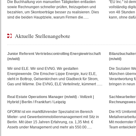
Die Buchhaltung von manuellen Tätigkeiten entlasten
"EU Inc." ist d
sowie Rechnungen schneller prüfen, freizugeben und
vollständig digi
bezahlen, um Skontoerträge besser zu realisieren. Dies
von 48 Stunden 
sind die beiden Hauptziele, warum Firmen die......
kann, ohne dafür 
Aktuelle Stellenangebote
Junior Referent Vertriebscontrolling Energiewirtschaft
Bilanzbuchalte
(m/w/d)
(m/w/d)
Wir sind ELE. Wir sind EVNG. Wir gestalten
Die Sozialen W
Energiewende. Die Emscher Lippe Energie, kurz ELE,
München überne
steht in Bottrop, Gelsenkirchen und Gladbeck für Strom,
Verantwortung f
Gas und Wärme. Die EVNG, ELE Verteilnetz, kümmert ......
bringen in neun E
Real Estate Operations Manager (m/w/d) - Vollzeit |
Sachbearbeiter 
Hybrid | Berlin / Frankfurt / Leipzig
Rechnungswese
GFORM ist ein marktführender Spezialist im Bereich
Die HS Umformte
Mieter- und Gewerbeimmobilienmanagement mit Sitz in
Metallverarbeit
Berlin. Mit über 15 Jahren Erfahrung, ca. 1,35 Mrd. €
Mit modernster 
Assets under Management und mehr als 550.00......
Team entwickeln 