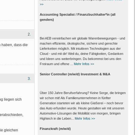
>>
Accounting Specialist / Finanzbuchhalter*in (all
genders)
2.
Bei AEB vereinfachen wir globale Warenbewegungen - und
machen effiziente, ökologische, sichere und gerechte
n haben, dass die
Lieferketten möglich. Mit intuitiven Technologien aus der
Cloud - und mit dir! Weil du, deine Fähigkeiten, Gedanken
und Ideen uns weiterbringen. Du bekommst bei uns den
Freiraum und offene ...
Mehr Infos >>
Senior Controller (m/w/d) Investment & M&A
3.
Über 150 Jahre Berufserfahrung? Keine Sorge, die bringen
wir schon mit! Als Familienunternehmen in fünfter
g liegen sich
Generation starteten wir als kleine Gießerei – noch bevor
das Auto erfunden wurde. Heute gestalten wir mit unseren
Automotive-Lösungen die Mobilität von morgen, bringen
verabschieden,
Hightech in die Leben...
Mehr Infos >>
Finanzkraft (m/w/d)
ie gleichen