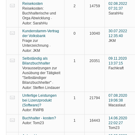
Reisekosten
02.08.2022
2
14759
Reisekosten:
07:31:37
Buchhalterische und
SarahHu
Orga Abwicklung
·
Autor:
SarahHu
Kundenstamm-Vertrag
30.07.2022
0
10040
der Volksbank
12:35:40
Frage zur
JKM
Unterzeichnung
·
Autor:
JKM
Selbständig als
09.11.2020
1
20351
Bilanzbuchhalter
13:37:15
Voraussetzungen zur
Fachkraft
Ausübung der Tätigkeit
"Selbständiger
Bilanzbuchhelter"
·
Autor:
Steffen Lindauer
Unfertige Leistungen
07.08.2020
1
21794
bei Lizenzprodukt
19:06:38
(Software)?
Macaslaut
Autor:
RWPB
Buchhalter - kosten?
14.06.2020
1
16443
Autor:
Tom23
22:02:27
Tom23