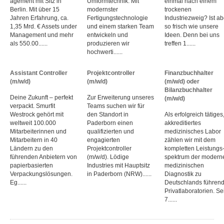
agement mit Sitz in
Umformtechnik. Mit
einmal nach einem
Berlin. Mit über 15
modernster
trockenen
Jahren Erfahrung, ca.
Fertigungstechnologie
Industriezweig? Ist ab
1,35 Mrd. € Assets under
und einem starken Team
so frisch wie unsere
Management und mehr
entwickeln und
Ideen. Denn bei uns
als 550.00......
produzieren wir
treffen 1......
hochwerti......
Assistant Controller
Projektcontroller
Finanzbuchhalter
(m/w/d)
(m/w/d)
(m/w/d) oder
Bilanzbuchhalter
Deine Zukunft – perfekt
Zur Erweiterung unseres
(m/w/d)
verpackt. Smurfit
Teams suchen wir für
Westrock gehört mit
den Standort in
Als erfolgreich tätiges
weltweit 100.000
Paderborn einen
akkreditiertes
Mitarbeiter­innen und
qualifizierten und
medizinisches Labor
Mitarbeitern in 40
engagierten
zählen wir mit dem
Ländern zu den
Projektcontroller
kompletten Leistungs
führenden Anbietern von
(m/w/d). Lödige
spektrum der modern
papier­basierten
Industries mit Hauptsitz
medizinischen
Verpackungs­lösungen.
in Paderborn (NRW)......
Diagnostik zu
Eg......
Deutschlands führen
Privat­laboratorien. Sei
7......