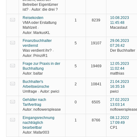
Betreiber Eigentümer
ist?
Autor:
die drei ?
·
Reisekosten
10.08.2023
1
8239
VMA oder Erstattung
11:45:48
Mahlzeit
Macaslaut
·
Autor:
MarkusKL
Finanzbuchhalter
29.06.2023
5
19107
verdienst
07:26:42
Was verdient ihr?
Der Buchhalter
·
Autor:
PrinziR1
Frage zur Praxis in der
12.05.2023
5
19469
Buchhaltung
11:02:44
Autor:
baltar
matthias
Buchhalter's
21.04.2023
2
10841
Arbeitswünsche
16:35:16
Umfrage
Autor:
pwici
pwici
·
Gehälter nach
27.02.2023
0
6505
Tarifvertrag
13:03:14
Autor:
noflowersplease
noflowerspleas
Eingangsrechnung
08.12.2022
1
8766
nachträglich
17:09:49
bearbeitbar
CP1
Autor:
Mafar003