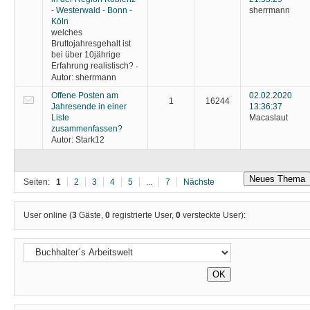
- Westerwald - Bonn -
sherrmann
Köln
welches
Bruttojahresgehalt ist
bei über 10jährige
Erfahrung realistisch?
·
Autor:
sherrmann
Offene Posten am
02.02.2020
1
16244
Jahresende in einer
13:36:37
Liste
Macaslaut
zusammenfassen?
Autor:
Stark12
Neues Thema
Seiten:
1
2
3
4
5
...
7
Nächste
User online (
3
Gäste,
0
registrierte User,
0
versteckte User):