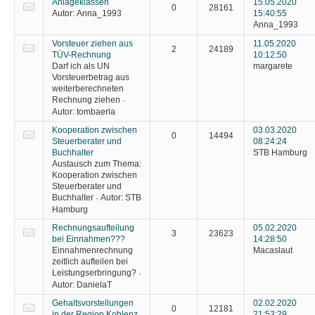
Anlageklassen
15.05.2020
0
28161
Autor:
Anna_1993
15:40:55
Anna_1993
Vorsteuer ziehen aus
11.05.2020
2
24189
TÜV-Rechnung
10:12:50
Darf ich als UN
margarete
Vorsteuerbetrag aus
weiterberechneten
Rechnung ziehen
·
Autor:
tombaerla
Kooperation zwischen
03.03.2020
0
14494
Steuerberater und
08:24:24
Buchhalter
STB Hamburg
Austausch zum Thema:
Kooperation zwischen
Steuerberater und
Buchhalter
Autor:
STB
·
Hamburg
Rechnungsaufteilung
05.02.2020
3
23623
bei Einnahmen???
14:28:50
Einnahmenrechnung
Macaslaut
zeitlich aufteilen bei
Leistungserbringung?
·
Autor:
DanielaT
Gehaltsvorstellungen
02.02.2020
0
12181
in der Region Koblenz
21:53:29