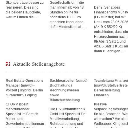
Skontoerträge besser zu
Gesellschaftsform, die
realisieren. Dies sind
man innerhalb von 48
Der 9. Senat des
die beiden Hauptziele,
Stunden online für
Finanzgerichts Münst
warum Firmen die......
höchstens 100 Euro
(FG Münster) hat mit
einrichten kann, ohne
Urteil vom 23.06.202
dafür Mindestkapital ......
(Az. 9 K 552/22 K)
entschieden, dass ei
Hinzurechnung nach 
8b Abs. 3 Satz 1 und
Abs. 5 Satz 1 KStG a
dann zu erfolgen......
Aktuelle Stellenangebote
Real Estate Operations
Sachbearbeiter (w/m/d)
Teamleitung Finanze
Manager (m/w/d) -
Buchhaltung /
(m/w/d), Stellvertrete
Vollzeit | Hybrid | Berlin
Rechnungswesen
Bereichsleitung
/ Frankfurt / Leipzig
sowie
Finanzen
Bilanzbuchhaltung
GFORM ist ein
Kreative
marktführender
Die HS Umformtechnik
Verpackungslösunge
Spezialist im Bereich
GmbH ist Spezialist für
für alle Branchen. Wa
Mieter- und
Metallverarbeitung,
wir machen? Vor alle
Gewerbeimmobilienman
Rohrbearbeitung und
Wellpappe. Klingt erst