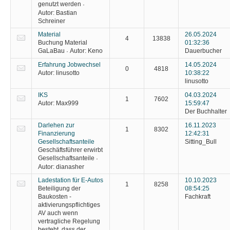
genutzt werden
·
Autor:
Bastian
Schreiner
Material
26.05.2024
4
13838
Buchung Material
01:32:36
GaLaBau
Autor:
Keno
Dauerbucher
·
Erfahrung Jobwechsel
14.05.2024
0
4818
Autor:
linusotto
10:38:22
linusotto
IKS
04.03.2024
1
7602
Autor:
Max999
15:59:47
Der Buchhalter
Darlehen zur
16.11.2023
1
8302
Finanzierung
12:42:31
Gesellschaftsanteile
Sitting_Bull
Geschäftsführer erwirbt
Gesellschaftsanteile
·
Autor:
dianasher
Ladestation für E-Autos
10.10.2023
1
8258
Beteiligung der
08:54:25
Baukosten -
Fachkraft
aktivierungspflichtiges
AV auch wenn
vertragliche Regelung
besteht, dass der