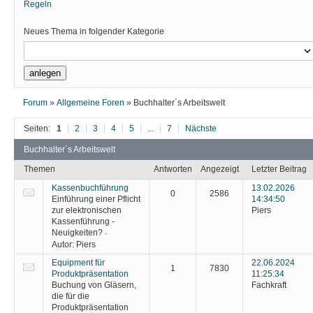
Regeln
Neues Thema in folgender Kategorie
Forum
»
Allgemeine Foren
»
Buchhalter´s Arbeitswelt
Seiten:
1
2
3
4
5
...
7
Nächste
Buchhalter´s Arbeitswelt
Themen
Antworten
Angezeigt
Letzter Beitrag
Kassenbuchführung
13.02.2026
0
2586
Einführung einer Pflicht
14:34:50
zur elektronischen
Piers
Kassenführung -
Neuigkeiten?
·
Autor:
Piers
Equipment für
22.06.2024
1
7830
Produktpräsentation
11:25:34
Buchung von Gläsern,
Fachkraft
die für die
Produktpräsentation