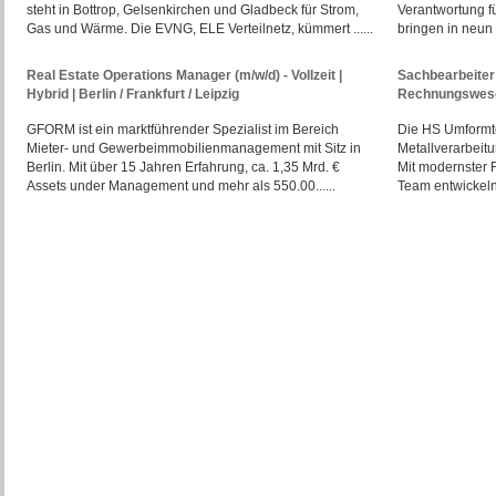
steht in Bottrop, Gelsenkirchen und Gladbeck für Strom,
Verantwortung f
Gas und Wärme. Die EVNG, ELE Verteilnetz, kümmert ......
bringen in neun E
Real Estate Operations Manager (m/w/d) - Vollzeit |
Sachbearbeiter 
Hybrid | Berlin / Frankfurt / Leipzig
Rechnungswese
GFORM ist ein marktführender Spezialist im Bereich
Die HS Umformte
Mieter- und Gewerbeimmobilienmanagement mit Sitz in
Metallverarbeit
Berlin. Mit über 15 Jahren Erfahrung, ca. 1,35 Mrd. €
Mit modernster 
Assets under Management und mehr als 550.00......
Team entwickeln 