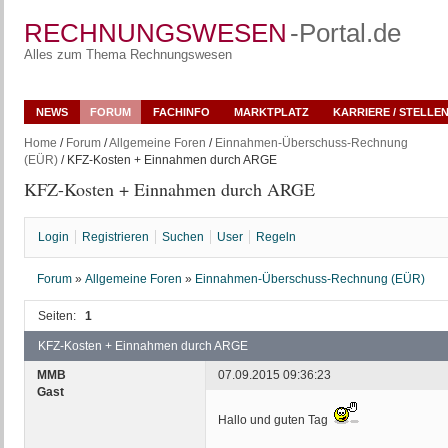
RECHNUNGSWESEN
-Portal.de
Alles zum Thema Rechnungswesen
NEWS
FORUM
FACHINFO
MARKTPLATZ
KARRIERE / STELLE
Home
/
Forum
/
Allgemeine Foren
/
Einnahmen-Überschuss-Rechnung
(EÜR)
/ KFZ-Kosten + Einnahmen durch ARGE
KFZ-Kosten + Einnahmen durch ARGE
Login
Registrieren
Suchen
User
Regeln
Forum
»
Allgemeine Foren
»
Einnahmen-Überschuss-Rechnung (EÜR)
Seiten:
1
KFZ-Kosten + Einnahmen durch ARGE
MMB
07.09.2015 09:36:23
Gast
Hallo und guten Tag