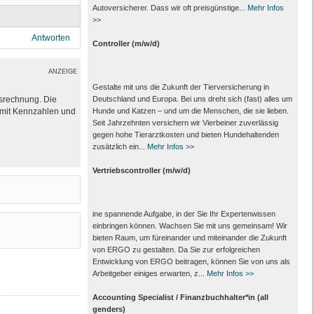
Autoversicherer. Dass wir oft preisgünstige...
Mehr Infos
>>
Antworten
Controller (m/w/d)
ANZEIGE
Gestalte mit uns die Zukunft der Tierversicherung in
ssrechnung. Die
Deutschland und Europa. Bei uns dreht sich (fast) alles um
e mit Kennzahlen und
Hunde und Katzen – und um die Menschen, die sie lieben.
Seit Jahrzehnten versichern wir Vierbeiner zuverlässig
gegen hohe Tierarztkosten und bieten Hundehaltenden
zusätzlich ein...
Mehr Infos >>
Vertriebscontroller (m/w/d)
ine spannende Aufgabe, in der Sie Ihr Expertenwissen
einbringen können. Wachsen Sie mit uns gemeinsam! Wir
bieten Raum, um füreinander und miteinander die Zukunft
von ERGO zu gestalten. Da Sie zur erfolgreichen
Entwicklung von ERGO beitragen, können Sie von uns als
Arbeitgeber einiges erwarten, z...
Mehr Infos >>
Accounting Specialist / Finanzbuchhalter*in (all
genders)