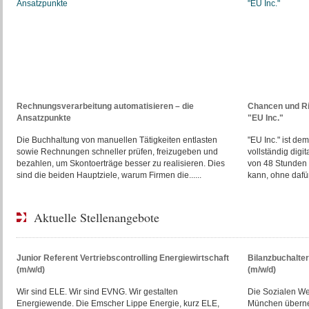
Rechnungsverarbeitung automatisieren – die
Chancen und R
Ansatzpunkte
"EU Inc."
Die Buchhaltung von manuellen Tätigkeiten entlasten
"EU Inc." ist d
sowie Rechnungen schneller prüfen, freizugeben und
vollständig digi
bezahlen, um Skontoerträge besser zu realisieren. Dies
von 48 Stunden 
sind die beiden Hauptziele, warum Firmen die......
kann, ohne dafür 
Aktuelle Stellenangebote
Junior Referent Vertriebscontrolling Energiewirtschaft
Bilanzbuchalte
(m/w/d)
(m/w/d)
Wir sind ELE. Wir sind EVNG. Wir gestalten
Die Sozialen W
Energiewende. Die Emscher Lippe Energie, kurz ELE,
München überne