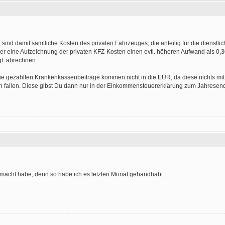
sind damit sämtliche Kosten des privaten Fahrzeuges, die anteilig für die dienstli
ber eine Aufzeichnung der privaten KFZ-Kosten einen evtl. höheren Aufwand als 0,
f. abrechnen.
 gezahlten Krankenkassenbeiträge kommen nicht in die EÜR, da diese nichts mit
ch fallen. Diese gibst Du dann nur in der Einkommensteuererklärung zum Jahresen
 gemacht habe, denn so habe ich es letzten Monat gehandhabt.