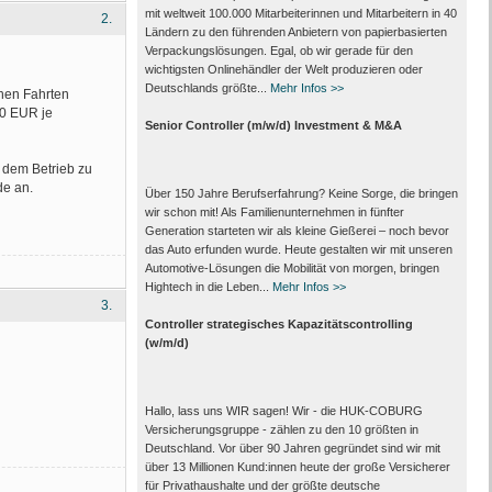
mit weltweit 100.000 Mitarbeiter­innen und Mitarbeitern in 40
2.
Ländern zu den führenden Anbietern von papier­basierten
Verpackungs­lösungen. Egal, ob wir gerade für den
wichtigsten Onlinehändler der Welt produzieren oder
Deutschlands größte...
Mehr Infos >>
chen Fahrten
30 EUR je
Senior Controller (m/w/d) Investment & M&A
 dem Betrieb zu
de an.
Über 150 Jahre Berufserfahrung? Keine Sorge, die bringen
wir schon mit! Als Familienunternehmen in fünfter
Generation starteten wir als kleine Gießerei – noch bevor
das Auto erfunden wurde. Heute gestalten wir mit unseren
Automotive-Lösungen die Mobilität von morgen, bringen
Hightech in die Leben...
Mehr Infos >>
3.
Controller strategisches Kapazitätscontrolling
(w/m/d)
Hallo, lass uns WIR sagen! Wir - die HUK-COBURG
Versicherungsgruppe - zählen zu den 10 größten in
Deutschland. Vor über 90 Jahren gegründet sind wir mit
über 13 Millionen Kund:innen heute der große Versicherer
für Privathaushalte und der größte deutsche