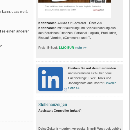
h kann
, dass weiß
Kennzahlen-Guide
für Controller - Über
200
Kennzahlen
mit Erläuterung und Beispielrechnung aus
bt es einen anderen
den Bereichen Finanzen, Personal, Logistik, Produktion,
Einkauf, Vertrieb, eCommerce und IT
.
c.
Preis: E-Book
12,90 EUR
mehr >>
Bleiben Sie auf dem Laufenden
und informieren sich über neue
Fachbeiträge, Excel-Tools und
Jobangebote auf unserer
LinkedIn-
Seite >>
Stellenanzeigen
Assistant Controller (m/w/d)
Deine Zukunft – perfekt verpackt. Smurfit Westrock gehört