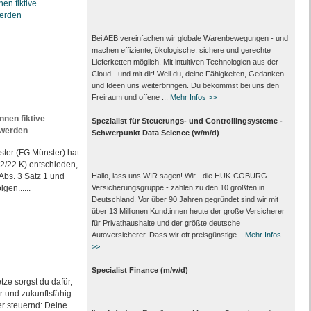
Bei AEB vereinfachen wir globale Warenbewegungen - und
machen effiziente, ökologische, sichere und gerechte
Lieferketten möglich. Mit intuitiven Technologien aus der
Cloud - und mit dir! Weil du, deine Fähigkeiten, Gedanken
und Ideen uns weiterbringen. Du bekommst bei uns den
Freiraum und offene ...
Mehr Infos >>
en fiktive
Spezialist für Steuerungs- und Controllingsysteme -
 werden
Schwerpunkt Data Science (w/m/d)
ster (FG Münster) hat
52/22 K) entschieden,
Hallo, lass uns WIR sagen! Wir - die HUK-COBURG
Abs. 3 Satz 1 und
Versicherungsgruppe - zählen zu den 10 größten in
gen......
Deutschland. Vor über 90 Jahren gegründet sind wir mit
über 13 Millionen Kund:innen heute der große Versicherer
für Privathaushalte und der größte deutsche
Autoversicherer. Dass wir oft preisgünstige...
Mehr Infos
>>
Specialist Finance (m/w/d)
tze sorgst du dafür,
er und zukunftsfähig
er steuernd: Deine