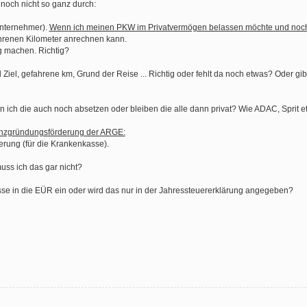
 noch nicht so ganz durch:
unternehmer).
Wenn ich meinen PKW im Privatvermögen belassen möchte und noc
ahrenen Kilometer anrechnen kann.
g machen. Richtig?
d Ziel, gefahrene km, Grund der Reise ... Richtig oder fehlt da noch etwas? Oder gi
 ich die auch noch absetzen oder bleiben die alle dann privat? Wie ADAC, Sprit et
enzgründungsförderung der ARGE:
ung (für die Krankenkasse).
uss ich das gar nicht?
se in die EÜR ein oder wird das nur in der Jahressteuererklärung angegeben?