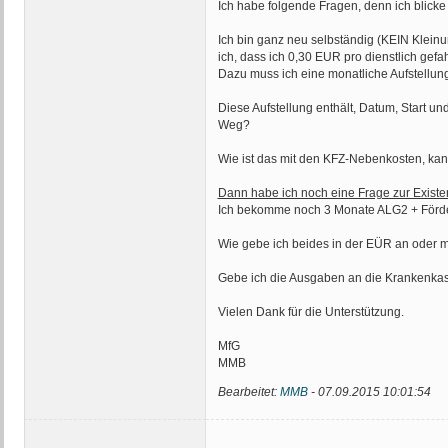
Ich habe folgende Fragen, denn ich blicke
Ich bin ganz neu selbständig (KEIN Klein
ich, dass ich 0,30 EUR pro dienstlich gef
Dazu muss ich eine monatliche Aufstellun
Diese Aufstellung enthält, Datum, Start un
Weg?
Wie ist das mit den KFZ-Nebenkosten, kann
Dann habe ich noch eine Frage zur Exist
Ich bekomme noch 3 Monate ALG2 + Förder
Wie gebe ich beides in der EÜR an oder m
Gebe ich die Ausgaben an die Krankenkas
Vielen Dank für die Unterstützung.
MfG
MMB
Bearbeitet:
MMB
-
07.09.2015 10:01:54