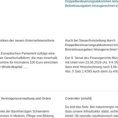
isiken der neuen Unternehmensform
Auch bei Steuerfreistellung durch
Doppelbesteuerungsabkommen könn
Betriebsausgaben hinzugerechnet
em Europäischen Parlament zufolge eine
tale Gesellschaftsform, die man innerhalb
Der 9. Senat des Finanzgerichts Mün
online für höchstens 100 Euro einrichten
mit Urteil vom 23.06.2026 (Az. 9 K 5
Mindestkapital ......
dass eine Hinzurechnung nach § 8b 
Abs. 5 Satz 1 KStG auch dann zu erfol
r Vermögensverwaltung und Orden
Controller (m/w/d)
Du bist das Netz. Bei naturenergie ne
erke der Barmherzigen Schwestern
dass unsere Infrastruktur stabil, sich
hmen in Medizin, Pflege und Bildung
bleibt. Ob operativ, kaufmännisch od