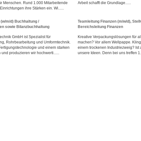
ür Menschen. Rund 1.000 Mitarbeitende
Arbeit schafft die Grundlage......
inrichtungen ihre Stärken ein. Wi......
(w/m/d) Buchhaltung /
Teamleitung Finanzen (m/w/d), Stell
n sowie Bilanzbuchhaltung
Bereichsleitung Finanzen
chnik GmbH ist Spezialist für
Kreative Verpackungslösungen für al
ung, Rohrbearbeitung und Umformtechnik.
machen? Vor allem Wellpappe. Klingt
Fertigungstechnologie und einem starken
einem trockenen Industriezweig? Ist a
und produzieren wir hochwerti......
unsere Ideen. Denn bei uns treffen 1...