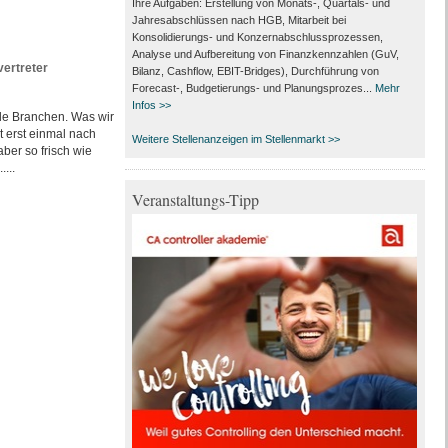
Ihre Aufgaben: Erstellung von Monats‑, Quartals‑ und
Jahresabschlüssen nach HGB, Mitarbeit bei
Konsolidierungs‑ und Konzernabschlussprozessen,
Analyse und Aufbereitung von Finanzkennzahlen (GuV,
vertreter
Bilanz, Cashflow, EBIT-Bridges), Durchführung von
Forecast‑, Budgetierungs‑ und Planungsprozes...
Mehr
Infos >>
le Branchen. Was wir
 erst einmal nach
Weitere Stellenanzeigen im Stellenmarkt >>
ber so frisch wie
...
Veranstaltungs-Tipp