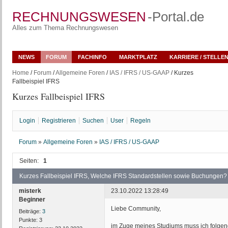
RECHNUNGSWESEN
-Portal.de
Alles zum Thema Rechnungswesen
NEWS
FORUM
FACHINFO
MARKTPLATZ
KARRIERE / STELLE
Home
/
Forum
/
Allgemeine Foren
/
IAS / IFRS / US-GAAP
/ Kurzes
Fallbeispiel IFRS
Kurzes Fallbeispiel IFRS
Login
Registrieren
Suchen
User
Regeln
Forum
»
Allgemeine Foren
»
IAS / IFRS / US-GAAP
Seiten:
1
Kurzes Fallbeispiel IFRS, Welche IFRS Standardstellen sowie Buchungen?
misterk
23.10.2022 13:28:49
Beginner
Liebe Community,
Beiträge:
3
Punkte:
3
im Zuge meines Studiums muss ich folgende