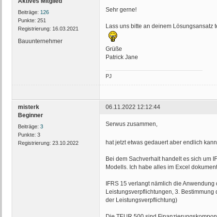
Aktives Mitglied
Sehr gerne!
Beiträge:
126
Punkte:
251
Lass uns bitte an deinem Lösungsansatz t
Registrierung:
16.03.2021
Bauunternehmer
Grüße
Patrick Jane
PJ
misterk
06.11.2022 12:12:44
Beginner
Serwus zusammen,
Beiträge:
3
Punkte:
3
hat jetzt etwas gedauert aber endlich ka
Registrierung:
23.10.2022
Bei dem Sachverhalt handelt es sich um I
Modells. Ich habe alles im Excel dokumentie
IFRS 15 verlangt nämlich die Anwendung des
Leistungsverpflichtungen, 3. Bestimmung de
der Leistungsverpflichtung)
Die TEUR 500 sind Finanzierungskomponen