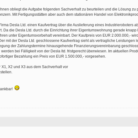
Ihnen obliegt die Aufgabe folgenden Sachverhalt zu beurteilen und die Lösung zu 
konzern. Mit Fertigungsstätten aber auch dem stationären Handel von Elektronikpro
Firma Desla Ltd. einen Kaufvertrag über die Auslieferung eines Industrieroboters a
rt. Da die Desla Ltd. durch die Einrichtung ihrer Eigentumswohnung gerade knapp b
ahren unter Eigentumsvorbehalt vereinbart. Der Kaufpreis von EUR 2.000.000,- wir
Der mit der Desla Ltd. geschlossene Kaufvertrag sieht als vertragliche Leistungen le
estlegung der Zahlungstermine hinausgehende Finanzierungsvereinbarung geschlos
erden bei Fälligkeit von der Desla ltd. fristgerecht überwiesen. Im aktuellen Prod
sofortiger Bezahlung ein Preis von EUR 1.500.000,- vorgesehen.
 X1, X2 und X3 aus dem Sachverhalt vor
tellen.
 dankbar!