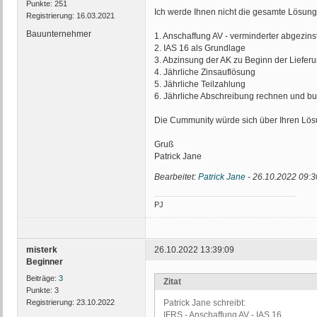
Punkte:
251
Ich werde Ihnen nicht die gesamte Lösung 
Registrierung:
16.03.2021
Bauunternehmer
1. Anschaffung AV - verminderter abgezins
2. IAS 16 als Grundlage
3. Abzinsung der AK zu Beginn der Liefer
4. Jährliche Zinsauflösung
5. Jährliche Teilzahlung
6. Jährliche Abschreibung rechnen und b
Die Cummunity würde sich über Ihren Lösu
Gruß
Patrick Jane
Bearbeitet:
Patrick Jane
-
26.10.2022 09:3
PJ
misterk
26.10.2022 13:39:09
Beginner
Beiträge:
3
Zitat
Punkte:
3
Registrierung:
23.10.2022
Patrick Jane schreibt:
IFRS - Anschaffung AV - IAS 16