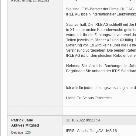
Registrierung:
23.10.2022
Sie sind IFRS-Berater der Firma IRLE AG. 
IRLE AG ist ein internationaler Elektronik
Sachverhalt: Die IRLE AG schließt mit der 
in X1 in der ersten Kalenderwoche geliefe
wurde mit ihr ein Zahlungsziel von zwei J
Teilen jeweils im Jänner X2 und X3 fällig. 
Lieferung vor. Es wird keine über die F
Verzinsung vorgesehen. Die beiden Raten w
IRLE AG ist für den gleichen Roboter bei 
Nehmen Sie sämtliche Buchungen im Jahr
Begründen SIe anhand der IFRS Standards
Ich wär für jeden Lösungsvorschlag sehr
Liebe Grüße aus Österreich
Patrick Jane
26.10.2022 09:23:54
Aktives Mitglied
IFRS - Anschaffung AV - IAS 16
Beiträge:
126