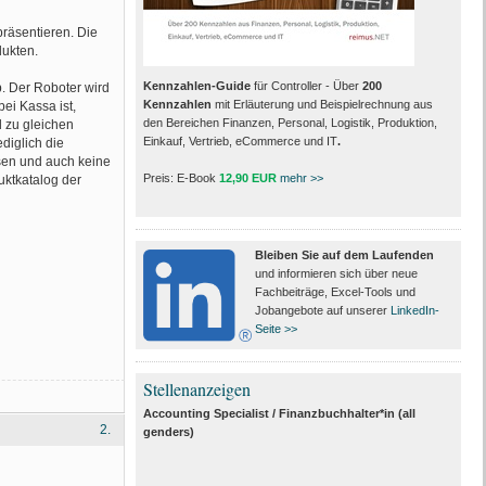
präsentieren. Die
dukten.
Kennzahlen-Guide
für Controller - Über
200
b. Der Roboter wird
Kennzahlen
mit Erläuterung und Beispielrechnung aus
ei Kassa ist,
den Bereichen Finanzen, Personal, Logistik, Produktion,
d zu gleichen
Einkauf, Vertrieb, eCommerce und IT
.
diglich die
sen und auch keine
Preis: E-Book
12,90 EUR
mehr >>
uktkatalog der
Bleiben Sie auf dem Laufenden
und informieren sich über neue
Fachbeiträge, Excel-Tools und
Jobangebote auf unserer
LinkedIn-
Seite >>
Stellenanzeigen
Accounting Specialist / Finanzbuchhalter*in (all
2.
genders)