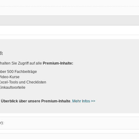
ft
halten Sie Zugriff auf alle
Premium-Inhalte:
über 500 Fachbeiträge
Video-Kurse
Excel-Tools und Checklisten
Einkaufsvorteile
n
Überblick über unsere Premium-Inhalte
.
Mehr Infos >>
r):