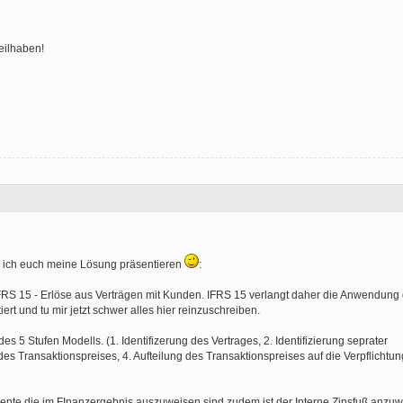
eilhaben!
nn ich euch meine Lösung präsentieren
:
FRS 15 - Erlöse aus Verträgen mit Kunden. IFRS 15 verlangt daher die Anwendung 
rt und tu mir jetzt schwer alles hier reinzuschreiben.
 5 Stufen Modells. (1. Identifizerung des Vertrages, 2. Identifizierung seprater
s Transaktionspreises, 4. Aufteilung des Transaktionspreises auf die Verpflichtung
te die im FInanzergebnis auszuweisen sind zudem ist der Interne Zinsfuß anzu