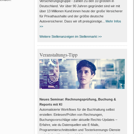
Versicherungsgruppe - zählen zu den 10 größten in
Deutschland. Vor über 90 Jahren gegründet sind wir mit
über 13 Millionen Kund:innen heute der große Versicherer
für Privathaushalte und der größte deutsche
Autoversicherer. Dass wir oft preisgünstige...
Mehr Infos
>>
Weitere Stellenanzeigen im Stellenmarkt >>
Veranstaltungs-Tipp
Neues Seminar: Rechnungsprüfung, Buchung &
Reports mit KI
Automatisierte Workflows für die Buchhaltung selbst
erstellen: Einlesen/Prüfen von Rechnungen,
Buchungsvorschläge oder aktuelle Rechts-Updates –
Erfahre, wie du Datenquellen wie E-Mails,
Programmierschnittstellen und Texterkennungs-Dienste