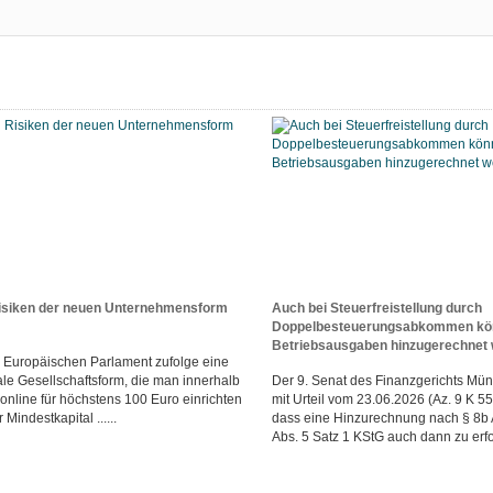
isiken der neuen Unternehmensform
Auch bei Steuerfreistellung durch
Doppelbesteuerungsabkommen könn
Betriebsausgaben hinzugerechnet
em Europäischen Parlament zufolge eine
tale Gesellschaftsform, die man innerhalb
Der 9. Senat des Finanzgerichts Mün
online für höchstens 100 Euro einrichten
mit Urteil vom 23.06.2026 (Az. 9 K 5
Mindestkapital ......
dass eine Hinzurechnung nach § 8b 
Abs. 5 Satz 1 KStG auch dann zu erfol