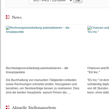
News
Rechnungsverarbeitung automatisieren – die
Chancen und R
Ansatzpunkte
"EU Inc."
Die Buchhaltung von manuellen Tätigkeiten entlasten
"EU Inc." ist d
sowie Rechnungen schneller prüfen, freizugeben und
vollständig digi
bezahlen, um Skontoerträge besser zu realisieren. Dies
von 48 Stunden 
sind die beiden Hauptziele, warum Firmen die......
kann, ohne dafür 
Aktuelle Stellenangebote