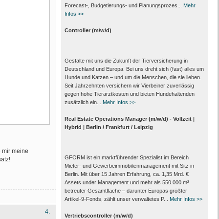
Forecast‑, Budgetierungs‑ und Planungsprozes...
Mehr
Infos >>
Controller (m/w/d)
Gestalte mit uns die Zukunft der Tierversicherung in
Deutschland und Europa. Bei uns dreht sich (fast) alles um
Hunde und Katzen – und um die Menschen, die sie lieben.
Seit Jahrzehnten versichern wir Vierbeiner zuverlässig
gegen hohe Tierarztkosten und bieten Hundehaltenden
zusätzlich ein...
Mehr Infos >>
Real Estate Operations Manager (m/w/d) - Vollzeit |
Hybrid | Berlin / Frankfurt / Leipzig
e mir meine
GFORM ist ein marktführender Spezialist im Bereich
atz!
Mieter- und Gewerbeimmobilienmanagement mit Sitz in
Berlin. Mit über 15 Jahren Erfahrung, ca. 1,35 Mrd. €
Assets under Management und mehr als 550.000 m²
betreuter Gesamtfläche – darunter Europas größter
Artikel-9-Fonds, zählt unser verwaltetes P...
Mehr Infos >>
4.
Vertriebscontroller (m/w/d)