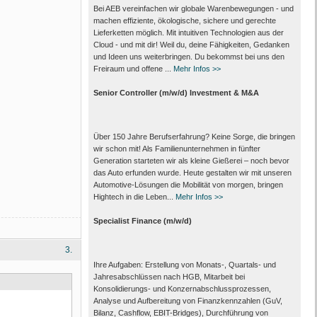
Bei AEB vereinfachen wir globale Warenbewegungen - und
machen effiziente, ökologische, sichere und gerechte
Lieferketten möglich. Mit intuitiven Technologien aus der
Cloud - und mit dir! Weil du, deine Fähigkeiten, Gedanken
und Ideen uns weiterbringen. Du bekommst bei uns den
Freiraum und offene ...
Mehr Infos >>
Senior Controller (m/w/d) Investment & M&A
Über 150 Jahre Berufserfahrung? Keine Sorge, die bringen
wir schon mit! Als Familienunternehmen in fünfter
Generation starteten wir als kleine Gießerei – noch bevor
das Auto erfunden wurde. Heute gestalten wir mit unseren
Automotive-Lösungen die Mobilität von morgen, bringen
Hightech in die Leben...
Mehr Infos >>
Specialist Finance (m/w/d)
3.
Ihre Aufgaben: Erstellung von Monats‑, Quartals‑ und
Jahresabschlüssen nach HGB, Mitarbeit bei
Konsolidierungs‑ und Konzernabschlussprozessen,
Analyse und Aufbereitung von Finanzkennzahlen (GuV,
Bilanz, Cashflow, EBIT-Bridges), Durchführung von