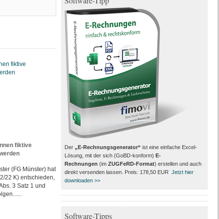
Software-Tipp
en fiktive
Der
„E-Rechnungsgenerator“
ist eine einfache Excel-
 werden
Lösung, mit der sich (GoBD-konform)
E-
Rechnungen
(im
ZUGFeRD-Format
) erstellen und auch
ster (FG Münster) hat
direkt versenden lassen. Preis: 178,50 EUR
Jetzt hier
52/22 K) entschieden,
downloaden >>
Abs. 3 Satz 1 und
gen......
Software-Tipps