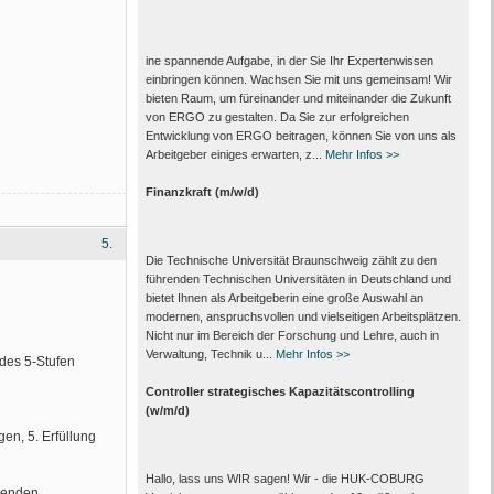
ine spannende Aufgabe, in der Sie Ihr Expertenwissen
einbringen können. Wachsen Sie mit uns gemeinsam! Wir
bieten Raum, um füreinander und miteinander die Zukunft
von ERGO zu gestalten. Da Sie zur erfolgreichen
Entwicklung von ERGO beitragen, können Sie von uns als
Arbeitgeber einiges erwarten, z...
Mehr Infos >>
Finanzkraft (m/w/d)
5.
Die Technische Universität Braunschweig zählt zu den
führenden Technischen Universitäten in Deutschland und
bietet Ihnen als Arbeit­geberin eine große Auswahl an
modernen, anspruchsvollen und vielseitigen Arbeits­plätzen.
Nicht nur im Bereich der Forschung und Lehre, auch in
Verwaltung, Technik u...
Mehr Infos >>
des 5-Stufen
Controller strategisches Kapazitätscontrolling
(w/m/d)
en, 5. Erfüllung
Hallo, lass uns WIR sagen! Wir - die HUK-COBURG
wenden.