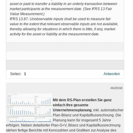
asset or paid to transfer a liability in an orderly transaction between
market participants at the measurement date. (See IFRS 13 Fair
Value Measurement.)
IFRS 13.87:
Unobservable inputs shall be used to measure fair
value to the extent that relevant observable inputs are not available,
thereby allowing for situations in which there is little, if any, market
activity for the asset or liability at the measurement date.
Seiten:
1
Antworten
ANZEIGE
Mit dem RS-Plan erstellen Sie ganz
einfach Ihre gesamte
Unternehmensplanung
, inkl. automatischer
Plan-Bilanz und Kapitalflussrechnung. Die
Planung kann für insgesamt 5 Jahre
erfolgen. Neben detailierter Plan-G+V, Bilanz und Kapitalflussrechnung
stehen fertige Berichte mit Kennzahlen und Grafiken zur Analyse des