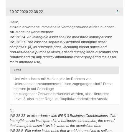
10.07.2020 22:38:22
2.
Hallo,
einzeln erworbene immaterielle Vermögenswerte dürfen nur nach
AK-Model bewertet werden:
IAS 38.24:
An intangible asset shall be measured initially at cost.
IAS 38.27:
The cost of a separately acquired intangible asset
comprises: (a) its purchase price, including import duties and
non‑refundable purchase taxes, after deducting trade discounts and
rebates; and (b) any directly attributable cost of preparing the asset
for its intended use.
Zitat
Und wie schauts mit Marken, die im Rahmen von
Unternehmenszusammenschlüssen zugegangen sind? Diese
müssen ja auf Grundlage
beizulegender Zeitwerte bewertetet werden, also Hierarchie
Level 3, also in der Regel auf kapitalwertorientierter Ansatz.
Ja:
IAS 38.33:
In accordance with IFRS 3 Business Combinations, if an
intangible asset is acquired in a business combination, the cost of
that intangible asset is its fair value at the acquisition date.
IAS 38.8:
Fair value is the price that would be received to sell an