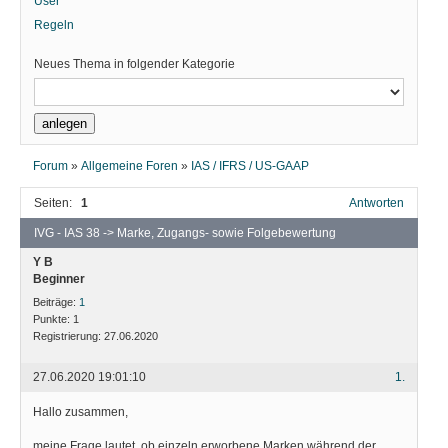
User
Regeln
Neues Thema in folgender Kategorie
Forum
»
Allgemeine Foren
»
IAS / IFRS / US-GAAP
Seiten:
1
Antworten
IVG - IAS 38 -> Marke, Zugangs- sowie Folgebewertung
Y B
Beginner
Beiträge:
1
Punkte:
1
Registrierung:
27.06.2020
27.06.2020 19:01:10
1.
Hallo zusammen,
meine Frage lautet, ob einzeln erworbene Marken während der