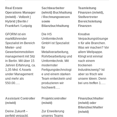
Real Estate
Sachbearbeiter
Teamleitung
Operations Manager
(w/m/d) Buchhaltung
Finanzen (m/w/d),
(m/w/d) - Vollzeit |
/ Rechnungswesen
Stellvertreter
Hybrid | Berlin /
sowie
Bereichsleitung
Frankfurt / Leipzig
Bilanzbuchhaltung
Finanzen
GFORM ist ein
Die HS
Kreative
marktführender
Umformtechnik
Verpackungslösunge
Spezialist im Bereich
GmbH ist Spezialist
n für alle Branchen.
Mieter- und
für
Was wir machen? Vor
Gewerbeimmobilien
Metallverarbeitung,
allem Wellpappe.
management mit Sitz
Rohrbearbeitung und
Klingt erst einmal
in Berlin. Mit über 15
Umformtechnik. Mit
nach einem
Jahren Erfahrung, ca.
modernster
trockenen
1,35 Mrd. € Assets
Fertigungstechnologi
Industriezweig? Ist
under Management
e und einem starken
aber so frisch wie
und mehr als
Team entwickeln und
unsere Ideen. Denn
550.00......
produzieren wir
bei uns treffen 1......
hochwerti......
Assistant Controller
Projektcontroller
Finanzbuchhalter
(m/w/d)
(m/w/d)
(m/w/d) oder
Bilanzbuchhalter
Deine Zukunft –
Zur Erweiterung
(m/w/d)
perfekt verpackt.
unseres Teams