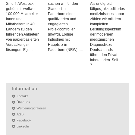
Smurfit Westrock
suchen wir für den
Als erfolgreich
gehört mit weltweit
Standort in
tätiges, akkreditiertes
100.000 Mitarbeiter­
Paderborn einen
medizinisches Labor
innen und
qualifizierten und
zählen wir mit dem
Mitarbeitern in 40
engagierten
kompletten
Ländern zu den
Projektcontroller
Leistungs­spektrum
führenden Anbietern
(m/w/d). Lödige
der modernen
von papier­basierten
Industries mit
medizinischen
Verpackungs­
Hauptsitz in
Diagnostik zu
lösungen. Eg......
Paderborn (NRW)......
Deutschlands
führenden Privat­
laboratorien. Seit
7......
Information
Kontakt
Über uns
Werbemöglichkeiten
AGB
Facebook
LinkedIn