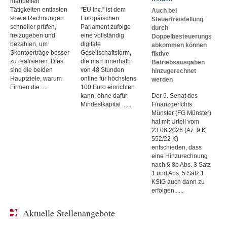
manuellen
Tätigkeiten entlasten
"EU Inc." ist dem
Auch bei
sowie Rechnungen
Europäischen
Steuerfreistellung
schneller prüfen,
Parlament zufolge
durch
freizugeben und
eine vollständig
Doppelbesteuerungs
bezahlen, um
digitale
abkommen können
Skontoerträge besser
Gesellschaftsform,
fiktive
zu realisieren. Dies
die man innerhalb
Betriebsausgaben
sind die beiden
von 48 Stunden
hinzugerechnet
Hauptziele, warum
online für höchstens
werden
Firmen die......
100 Euro einrichten
kann, ohne dafür
Der 9. Senat des
Mindestkapital ......
Finanzgerichts
Münster (FG Münster)
hat mit Urteil vom
23.06.2026 (Az. 9 K
552/22 K)
entschieden, dass
eine Hinzurechnung
nach § 8b Abs. 3 Satz
1 und Abs. 5 Satz 1
KStG auch dann zu
erfolgen......
Aktuelle Stellenangebote