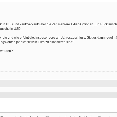
n USD und kauft/verkauft über die Zeit mehrere Aktien/Optionen. Ein Rücktausch 
tausche in USD.
dig und wie erfolgt die, insbesondere am Jahresabschluss. Gibt es dann regelmäß
skonten jährlich fiktiv in Euro zu bilanzieren sind?
 werden?