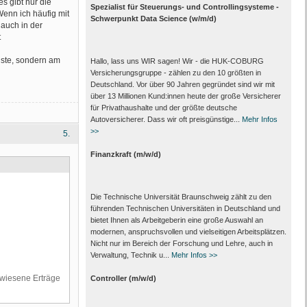
s gibt nur die
Spezialist für Steuerungs- und Controllingsysteme -
Wenn ich häufig mit
Schwerpunkt Data Science (w/m/d)
auch in der
t
uste, sondern am
Hallo, lass uns WIR sagen! Wir - die HUK-COBURG
Versicherungsgruppe - zählen zu den 10 größten in
Deutschland. Vor über 90 Jahren gegründet sind wir mit
über 13 Millionen Kund:innen heute der große Versicherer
für Privathaushalte und der größte deutsche
Autoversicherer. Dass wir oft preisgünstige...
Mehr Infos
>>
5.
Finanzkraft (m/w/d)
Die Technische Universität Braunschweig zählt zu den
führenden Technischen Universitäten in Deutschland und
bietet Ihnen als Arbeit­geberin eine große Auswahl an
modernen, anspruchsvollen und vielseitigen Arbeits­plätzen.
Nicht nur im Bereich der Forschung und Lehre, auch in
Verwaltung, Technik u...
Mehr Infos >>
ewiesene Erträge
Controller (m/w/d)