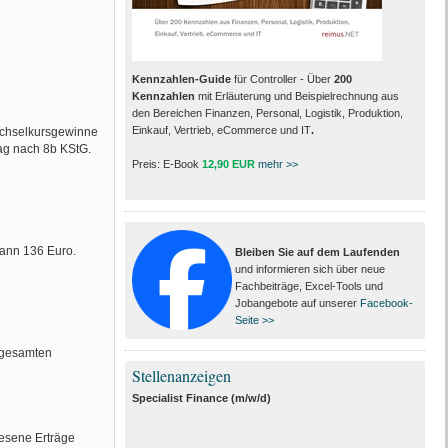
Kennzahlen-Guide
für Controller - Über
200
Kennzahlen
mit Erläuterung und Beispielrechnung aus
den Bereichen Finanzen, Personal, Logistik, Produktion,
Einkauf, Vertrieb, eCommerce und IT
.
echselkursgewinne
rag nach 8b KStG.
Preis: E-Book
12,90 EUR
mehr >>
dann 136 Euro.
Bleiben Sie auf dem Laufenden
und informieren sich über neue
Fachbeiträge, Excel-Tools und
Jobangebote auf unserer
Facebook-
Seite >>
 gesamten
Stellenanzeigen
Specialist Finance (m/w/d)
iesene Erträge