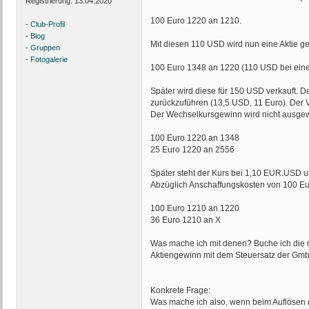
Registrierung:
13.04.2020
100 Euro 1220 an 1210.
-
Club-Profil
-
Blog
Mit diesen 110 USD wird nun eine Aktie g
-
Gruppen
-
Fotogalerie
100 Euro 1348 an 1220 (110 USD bei ein
Später wird diese für 150 USD verkauft. 
zurückzuführen (13,5 USD, 11 Euro). Der V
Der Wechselkursgewinn wird nicht ausgewie
100 Euro 1220 an 1348
25 Euro 1220 an 2556
Später steht der Kurs bei 1,10 EUR.USD 
Abzüglich Anschaffungskosten von 100 Eur
100 Euro 1210 an 1220
36 Euro 1210 an X
Was mache ich mit denen? Buche ich die
Aktiengewinn mit dem Steuersatz der Gm
Konkrete Frage:
Was mache ich also, wenn beim Auflösen d