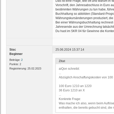
Das ist eine Frage, wie oft und warum in 
Vorschrift, den Jahresabschluss in Euro a
bestimmten Währungen zu tun habe, führe
Buchhaltung so abbilden (Standard-Prog
Währungskursänderungen produziert, die 
Bei einer Währungsbuchhaltung rechnest d
Jahresende aus der Umrechnung tatsächli
Du hast im SKR 04 für Gewinne die Konten
Stsc
25.06.2024 15:37:14
Beginner
Beiträge:
2
Zitat
Punkte:
2
Registrierung:
25.02.2023
aiQon schreibt:
...
Abzüglich Anschaffungskosten von 100 E
100 Euro 1210 an 1220
36 Euro 1210 an X
...
Konkrete Frage:
Was mache ich also, wenn beim Auflösen
enthalten, die bereits gebucht sind, di