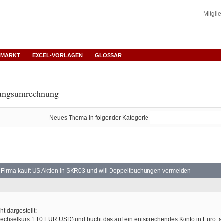
Mitgli
NMARKT
EXCEL-VORLAGEN
GLOSSAR
rungsumrechnung
Neues Thema in folgender Kategorie
Firma kauft US Aktien in SKR03 und will Doppeltbuchungen vermeiden
t dargestellt:
chselkurs 1,10 EUR.USD) und bucht das auf ein entsprechendes Konto in Euro, a