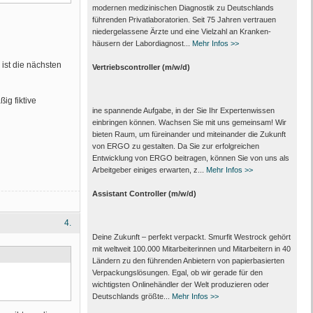
modernen medizinischen Diagnostik zu Deutschlands
führenden Privat­laboratorien. Seit 75 Jahren vertrauen
nieder­gelassene Ärzte und eine Vielzahl an Kranken­
häusern der Labor­diagnost...
Mehr Infos >>
ist die nächsten
Vertriebscontroller (m/w/d)
ig fiktive
ine spannende Aufgabe, in der Sie Ihr Expertenwissen
einbringen können. Wachsen Sie mit uns gemeinsam! Wir
bieten Raum, um füreinander und miteinander die Zukunft
von ERGO zu gestalten. Da Sie zur erfolgreichen
Entwicklung von ERGO beitragen, können Sie von uns als
Arbeitgeber einiges erwarten, z...
Mehr Infos >>
Assistant Controller (m/w/d)
4.
Deine Zukunft – perfekt verpackt. Smurfit Westrock gehört
mit weltweit 100.000 Mitarbeiter­innen und Mitarbeitern in 40
Ländern zu den führenden Anbietern von papier­basierten
Verpackungs­lösungen. Egal, ob wir gerade für den
wichtigsten Onlinehändler der Welt produzieren oder
Deutschlands größte...
Mehr Infos >>