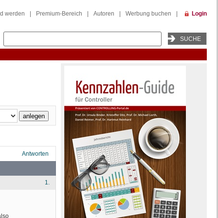
ed werden
|
Premium-Bereich
|
Autoren
|
Werbung buchen
|
Login
Antworten
1.
lso