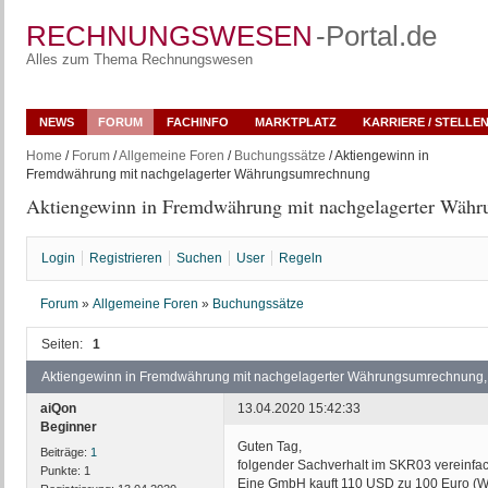
RECHNUNGSWESEN
-Portal.de
Alles zum Thema Rechnungswesen
NEWS
FORUM
FACHINFO
MARKTPLATZ
KARRIERE / STELLE
Home
/
Forum
/
Allgemeine Foren
/
Buchungssätze
/ Aktiengewinn in
Fremdwährung mit nachgelagerter Währungsumrechnung
Aktiengewinn in Fremdwährung mit nachgelagerter Wäh
Login
Registrieren
Suchen
User
Regeln
Forum
»
Allgemeine Foren
»
Buchungssätze
Seiten:
1
Aktiengewinn in Fremdwährung mit nachgelagerter Währungsumrechnung, 
aiQon
13.04.2020 15:42:33
Beginner
Guten Tag,
Beiträge:
1
folgender Sachverhalt im SKR03 vereinfach
Punkte:
1
Eine GmbH kauft 110 USD zu 100 Euro (We