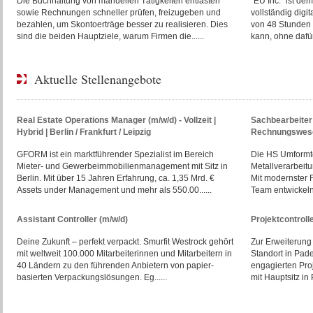
Die Buchhaltung von manuellen Tätigkeiten entlasten
"EU Inc." ist d
sowie Rechnungen schneller prüfen, freizugeben und
vollständig digi
bezahlen, um Skontoerträge besser zu realisieren. Dies
von 48 Stunden 
sind die beiden Hauptziele, warum Firmen die......
kann, ohne dafür 
Aktuelle Stellenangebote
Real Estate Operations Manager (m/w/d) - Vollzeit |
Sachbearbeiter 
Hybrid | Berlin / Frankfurt / Leipzig
Rechnungswese
GFORM ist ein marktführender Spezialist im Bereich
Die HS Umformte
Mieter- und Gewerbeimmobilienmanagement mit Sitz in
Metallverarbeit
Berlin. Mit über 15 Jahren Erfahrung, ca. 1,35 Mrd. €
Mit modernster 
Assets under Management und mehr als 550.00......
Team entwickeln 
Assistant Controller (m/w/d)
Projektcontroll
Deine Zukunft – perfekt verpackt. Smurfit Westrock gehört
Zur Erweiterung
mit weltweit 100.000 Mitarbeiter­innen und Mitarbeitern in
Standort in Pade
40 Ländern zu den führenden Anbietern von papier­
engagierten Proj
basierten Verpackungs­lösungen. Eg......
mit Hauptsitz in