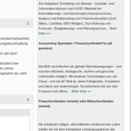
Ihre Aufgaben: Erstellung von Monats‑, Quartals‑ und
Jahresabschlüssen nach HGB, Mitarbeit bei
Konsolidierungs‑ und Konzernabschlussprozessen,
Analyse und Aufbereitung von Finanzkennzahlen (GuV,
2.
Bilanz, Cashflow, EBIT-Bridges), Durchführung von
Forecast‑, Budgetierungs‑ und Planungsprozes...
Mehr
Infos >>
sondert betrachtet,
hrungsbuchhaltung
Accounting Specialist / Finanzbuchhalter*in (all
genders)
 in die GuV
skosten hier
Bei AEB vereinfachen wir globale Warenbewegungen - und
ihr (ohne
machen effiziente, ökologische, sichere und gerechte
rsgewinn an, weil
Lieferketten möglich. Mit intuitiven Technologien aus der
Cloud - und mit dir! Weil du, deine Fähigkeiten, Gedanken
und Ideen uns weiterbringen. Du bekommst bei uns den
Freiraum und offene ...
Mehr Infos >>
3.
Finanzbuchhalter (m/w/d) oder Bilanzbuchhalter
(m/w/d)
Als erfolgreich tätiges, akkreditiertes medizinisches Labor
zählen wir mit dem kompletten Leistungs­spektrum der