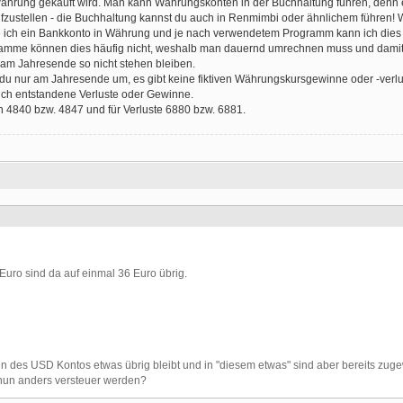
Währung gekauft wird. Man kann Währungskonten in der Buchhaltung führen, denn e
ufzustellen - die Buchhaltung kannst du auch in Renmimbi oder ähnlichem führen! 
 ich ein Bankkonto in Währung und je nach verwendetem Programm kann ich dies 
ramme können dies häufig nicht, weshalb man dauernd umrechnen muss und dami
am Jahresende so nicht stehen bleiben.
u nur am Jahresende um, es gibt keine fiktiven Währungskursgewinne oder -verl
ch entstandene Verluste oder Gewinne.
 4840 bzw. 4847 und für Verluste 6880 bzw. 6881.
uro sind da auf einmal 36 Euro übrig.
 des USD Kontos etwas übrig bleibt und in "diesem etwas" sind aber bereits zug
e nun anders versteuer werden?