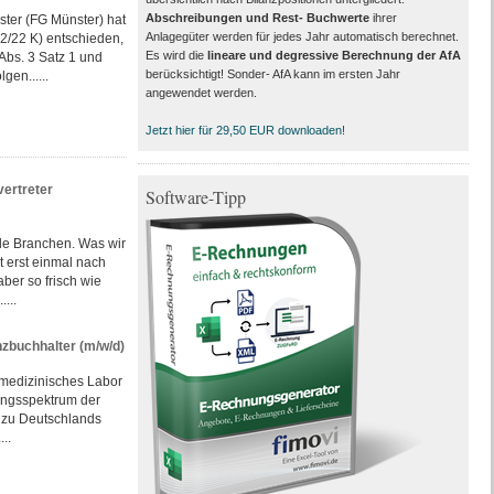
Abschreibungen und Rest- Buchwerte
ihrer
ster (FG Münster) hat
Anlagegüter werden für jedes Jahr automatisch berechnet.
52/22 K) entschieden,
Es wird die
lineare und degressive Berechnung der AfA
Abs. 3 Satz 1 und
berücksichtigt! Sonder- AfA kann im ersten Jahr
gen......
angewendet werden.
Jetzt hier für 29,50 EUR downloaden!
vertreter
Software-Tipp
le Branchen. Was wir
 erst einmal nach
ber so frisch wie
...
nzbuchhalter (m/w/d)
s medizinisches Labor
ungs­spektrum der
 zu Deutschlands
..