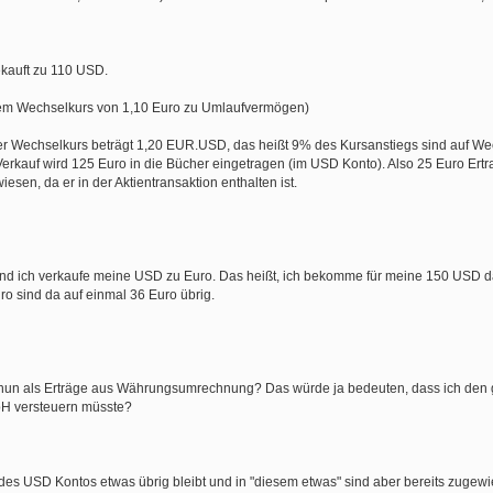
ekauft zu 110 USD.
em Wechselkurs von 1,10 Euro zu Umlaufvermögen)
Der Wechselkurs beträgt 1,20 EUR.USD, das heißt 9% des Kursanstiegs sind auf W
erkauf wird 125 Euro in die Bücher eingetragen (im USD Konto). Also 25 Euro Ert
sen, da er in der Aktientransaktion enthalten ist.
und ich verkaufe meine USD zu Euro. Das heißt, ich bekomme für meine 150 USD 
o sind da auf einmal 36 Euro übrig.
 nun als Erträge aus Währungsumrechnung? Das würde ja bedeuten, dass ich den
bH versteuern müsste?
es USD Kontos etwas übrig bleibt und in "diesem etwas" sind aber bereits zugew