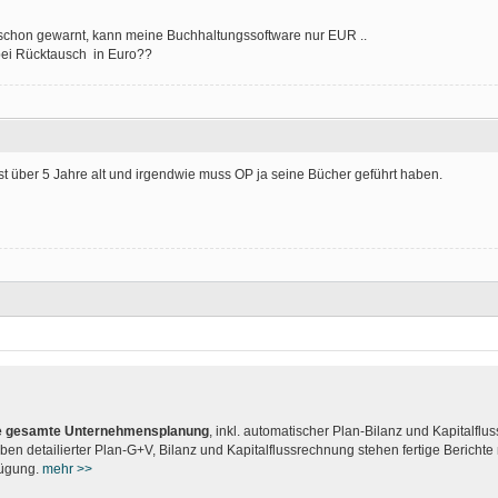
schon gewarnt, kann meine Buchhaltungssoftware nur EUR ..
ei Rücktausch in Euro??
st über 5 Jahre alt und irgendwie muss OP ja seine Bücher geführt haben.
hre gesamte Unternehmensplanung
, inkl. automatischer Plan-Bilanz und Kapitalflu
ben detailierter Plan-G+V, Bilanz und Kapitalflussrechnung stehen fertige Bericht
fügung.
mehr >>