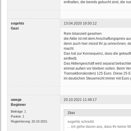
enthalten, die bereits gebucht sind, die 
sogehts
13.04.2020 16:50:12
Gast
Rein bilanziell gesehen:
die Aktie ist mit dem Anschaffungspreis au
denn auch hier müsst Ihr ja umrechnen, d
macht.
Das hat zur Konsequenz, dass die gekauft
einfließt.
Das Aktiengeschäft wird separat betrachtet
einmal außen vor bleiben sollen. Beim Ve
Transaktionskosten) 125 Euro. Diese 25 E
im deutschen Steuerrecht immer mit Euro 
uwege
20.10.2021 11:49:17
Beginner
Beiträge:
1
Zitat
Punkte:
1
Registrierung:
20.10.2021
sogehts schreibt:
... ich gehe davon aus, dass Ihr keine 