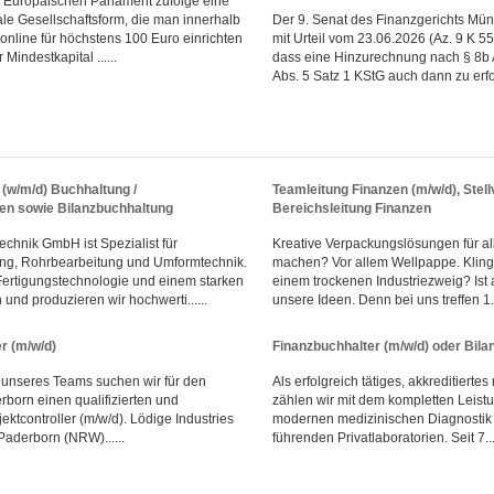
em Europäischen Parlament zufolge eine
tale Gesellschaftsform, die man innerhalb
Der 9. Senat des Finanzgerichts Mün
online für höchstens 100 Euro einrichten
mit Urteil vom 23.06.2026 (Az. 9 K 5
Mindestkapital ......
dass eine Hinzurechnung nach § 8b 
Abs. 5 Satz 1 KStG auch dann zu erfol
(w/m/d) Buchhaltung /
Teamleitung Finanzen (m/w/d), Stell
n sowie Bilanzbuchhaltung
Bereichsleitung Finanzen
chnik GmbH ist Spezialist für
Kreative Verpackungslösungen für al
ung, Rohrbearbeitung und Umformtechnik.
machen? Vor allem Wellpappe. Klingt
Fertigungstechnologie und einem starken
einem trockenen Industriezweig? Ist a
und produzieren wir hochwerti......
unsere Ideen. Denn bei uns treffen 1...
er (m/w/d)
Finanzbuchhalter (m/w/d) oder Bila
 unseres Teams suchen wir für den
Als erfolgreich tätiges, akkreditierte
rborn einen qualifizierten und
zählen wir mit dem kompletten Leist
ektcontroller (m/w/d). Lödige Industries
modernen medizinischen Diagnostik
 Paderborn (NRW)......
führenden Privat­laboratorien. Seit 7....