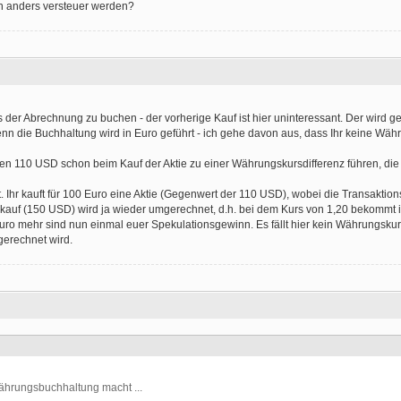
nun anders versteuer werden?
s der Abrechnung zu buchen - der vorherige Kauf ist hier uninteressant. Der wird ge
enn die Buchhaltung wird in Euro geführt - ich gehe davon aus, dass Ihr keine Wä
en 110 USD schon beim Kauf der Aktie zu einer Währungskursdifferenz führen, die
. Ihr kauft für 100 Euro eine Aktie (Gegenwert der 110 USD), wobei die Transaktion
rkauf (150 USD) wird ja wieder umgerechnet, d.h. bei dem Kurs von 1,20 bekommt 
uro mehr sind nun einmal euer Spekulationsgewinn. Es fällt hier kein Währungsku
gerechnet wird.
Währungsbuchhaltung macht ...