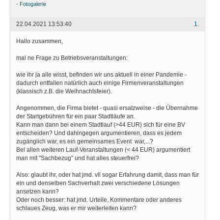
-
Fotogalerie
22.04.2021 13:53:40
1.
Hallo zusammen,
mal ne Frage zu Betriebsveranstaltungen:
wie ihr ja alle wisst, befinden wir uns aktuell in einer Pandemie -
dadurch entfallen natürlich auch einige Firmenveranstaltungen
(klassisch z.B. die Weihnachtsfeier).
Angenommen, die Firma bietet - quasi ersatzweise - die Übernahme
der Startgebühren für ein paar Stadtläufe an.
Kann man dann bei einem Stadtlauf (>44 EUR) sich für eine BV
entscheiden? Und dahingegen argumentieren, dass es jedem
zugänglich war, es ein gemeinsames Event war,...?
Bei allen weiteren Lauf-Veranstaltungen (< 44 EUR) argumentiert
man mit "Sachbezug" und hat alles steuerfrei?
Also: glaubt ihr, oder hat jmd. vll sogar Erfahrung damit, dass man für
ein und denselben Sachverhalt zwei verschiedene Lösungen
ansetzen kann?
Oder noch besser: hat jmd. Urteile, Kommentare oder anderes
schlaues Zeug, was er mir weiterleiten kann?