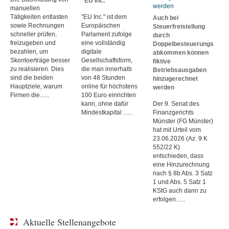
"EU Inc."
manuellen
Tätigkeiten entlasten
"EU Inc." ist dem
Auch bei
sowie Rechnungen
Europäischen
Steuerfreistellung
schneller prüfen,
Parlament zufolge
durch
freizugeben und
eine vollständig
Doppelbesteuerungs
bezahlen, um
digitale
abkommen können
Skontoerträge besser
Gesellschaftsform,
fiktive
zu realisieren. Dies
die man innerhalb
Betriebsausgaben
sind die beiden
von 48 Stunden
hinzugerechnet
Hauptziele, warum
online für höchstens
werden
Firmen die......
100 Euro einrichten
kann, ohne dafür
Der 9. Senat des
Mindestkapital ......
Finanzgerichts
Münster (FG Münster)
hat mit Urteil vom
23.06.2026 (Az. 9 K
552/22 K)
entschieden, dass
eine Hinzurechnung
nach § 8b Abs. 3 Satz
1 und Abs. 5 Satz 1
KStG auch dann zu
erfolgen......
Aktuelle Stellenangebote