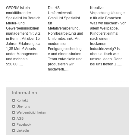
GFORM ist ein
Die HS
Kreative
marktführender
Umformtechnik
Verpackungslösunge
Spezialist im Bereich
GmbH ist Spezialist
n für alle Branchen.
Mieter- und
für
Was wir machen? Vor
Gewerbeimmobilien
Metallverarbeitung,
allem Wellpappe.
management mit Sitz
Rohrbearbeitung und
Klingt erst einmal
in Berlin. Mit über 15
Umformtechnik. Mit
nach einem
Jahren Erfahrung, ca.
modernster
trockenen
1,35 Mrd. € Assets
Fertigungstechnologi
Industriezweig? Ist
under Management
e und einem starken
aber so frisch wie
und mehr als
Team entwickeln und
unsere Ideen. Denn
550.00......
produzieren wir
bei uns treffen 1......
hochwerti......
Information
Kontakt
Über uns
Werbemöglichkeiten
AGB
Facebook
LinkedIn