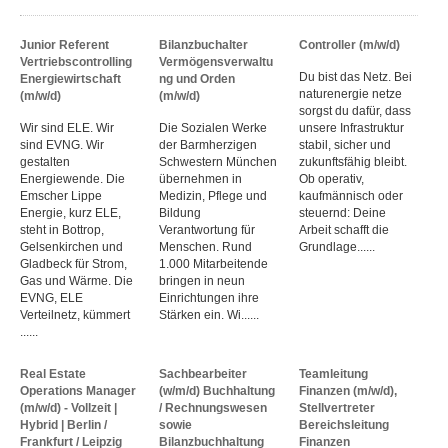
Junior Referent
Bilanzbuchalter
Controller (m/w/d)
Vertriebscontrolling
Vermögensverwaltu
Du bist das Netz. Bei
Energiewirtschaft
ng und Orden
naturenergie netze
(m/w/d)
(m/w/d)
sorgst du dafür, dass
Wir sind ELE. Wir
Die Sozialen Werke
unsere Infrastruktur
sind EVNG. Wir
der Barmherzigen
stabil, sicher und
gestalten
Schwestern München
zukunftsfähig bleibt.
Energiewende. Die
übernehmen in
Ob operativ,
Emscher Lippe
Medizin, Pflege und
kaufmännisch oder
Energie, kurz ELE,
Bildung
steuernd: Deine
steht in Bottrop,
Verantwortung für
Arbeit schafft die
Gelsenkirchen und
Menschen. Rund
Grundlage......
Gladbeck für Strom,
1.000 Mitarbeitende
Gas und Wärme. Die
bringen in neun
EVNG, ELE
Einrichtungen ihre
Verteilnetz, kümmert
Stärken ein. Wi......
......
Real Estate
Sachbearbeiter
Teamleitung
Operations Manager
(w/m/d) Buchhaltung
Finanzen (m/w/d),
(m/w/d) - Vollzeit |
/ Rechnungswesen
Stellvertreter
Hybrid | Berlin /
sowie
Bereichsleitung
Frankfurt / Leipzig
Bilanzbuchhaltung
Finanzen