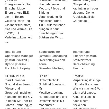
gestalten
Schwestern München
zukunftsfähig bleibt.
Energiewende. Die
übernehmen in
Ob operativ,
Emscher Lippe
Medizin, Pflege und
kaufmännisch oder
Energie, kurz ELE,
Bildung
steuernd: Deine
steht in Bottrop,
Verantwortung für
Arbeit schafft die
Gelsenkirchen und
Menschen. Rund
Grundlage......
Gladbeck für Strom,
1.000 Mitarbeitende
Gas und Wärme. Die
bringen in neun
EVNG, ELE
Einrichtungen ihre
Verteilnetz, kümmert
Stärken ein. Wi......
......
Real Estate
Sachbearbeiter
Teamleitung
Operations Manager
(w/m/d) Buchhaltung
Finanzen (m/w/d),
(m/w/d) - Vollzeit |
/ Rechnungswesen
Stellvertreter
Hybrid | Berlin /
sowie
Bereichsleitung
Frankfurt / Leipzig
Bilanzbuchhaltung
Finanzen
GFORM ist ein
Die HS
Kreative
marktführender
Umformtechnik
Verpackungslösunge
Spezialist im Bereich
GmbH ist Spezialist
n für alle Branchen.
Mieter- und
für
Was wir machen? Vor
Gewerbeimmobilien
Metallverarbeitung,
allem Wellpappe.
management mit Sitz
Rohrbearbeitung und
Klingt erst einmal
in Berlin. Mit über 15
Umformtechnik. Mit
nach einem
Jahren Erfahrung, ca.
modernster
trockenen