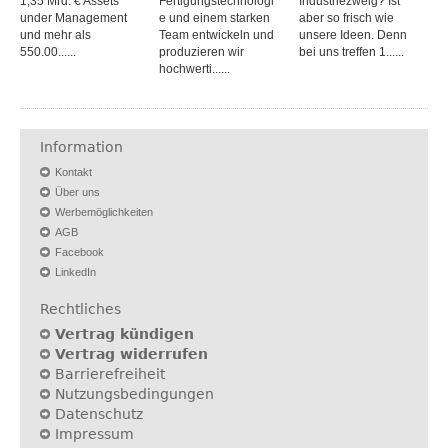
1,35 Mrd. € Assets
Fertigungstechnologi
Industriezweig? Ist
under Management
e und einem starken
aber so frisch wie
und mehr als
Team entwickeln und
unsere Ideen. Denn
550.00......
produzieren wir
bei uns treffen 1......
hochwerti......
Information
Kontakt
Über uns
Werbemöglichkeiten
AGB
Facebook
LinkedIn
Rechtliches
Vertrag kündigen
Vertrag widerrufen
Barrierefreiheit
Nutzungsbedingungen
Datenschutz
Impressum