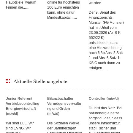
Hauptziele, warum
online für höchstens
werden
Firmen die......
100 Euro einrichten
kann, ohne dafür
Der 9. Senat des
Mindestkapital ......
Finanzgerichts
Münster (FG Münster)
hat mit Urteil vom
23.06.2026 (Az. 9 K
552/22 K)
entschieden, dass
eine Hinzurechnung
nach § 8b Abs. 3 Satz
1 und Abs. 5 Satz 1
KStG auch dann zu
erfolgen......
Aktuelle Stellenangebote
Junior Referent
Bilanzbuchalter
Controller (m/w/d)
Vertriebscontrolling
Vermögensverwaltu
Du bist das Netz. Bei
Energiewirtschaft
ng und Orden
naturenergie netze
(m/w/d)
(m/w/d)
sorgst du dafür, dass
Wir sind ELE. Wir
Die Sozialen Werke
unsere Infrastruktur
sind EVNG. Wir
der Barmherzigen
stabil, sicher und