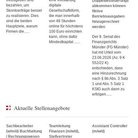
Doppelbesteuerungs
bezahlen, um
digitale
abkommen können
Skontoerträge besser
Gesellschaftsform,
fiktive
zu realisieren. Dies
die man innerhalb
Betriebsausgaben
sind die beiden
von 48 Stunden
hinzugerechnet
Hauptziele, warum
online für höchstens
werden
Firmen die......
100 Euro einrichten
kann, ohne dafür
Der 9. Senat des
Mindestkapital ......
Finanzgerichts
Münster (FG Münster)
hat mit Urteil vom
23.06.2026 (Az. 9 K
552/22 K)
entschieden, dass
eine Hinzurechnung
nach § 8b Abs. 3 Satz
1 und Abs. 5 Satz 1
KStG auch dann zu
erfolgen......
Aktuelle Stellenangebote
Sachbearbeiter
Teamleitung
Assistant Controller
(w/m/d) Buchhaltung
Finanzen (m/w/d),
(m/w/d)
/ Rechnungswesen
Stellvertreter