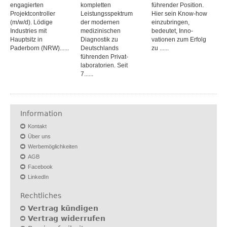
engagierten
kompletten
führender Position.
Projektcontroller
Leistungs­spektrum
Hier sein Know-how
(m/w/d). Lödige
der modernen
einzubringen,
Industries mit
medizinischen
bedeutet, Inno­
Hauptsitz in
Diagnostik zu
vationen zum Erfolg
Paderborn (NRW)......
Deutschlands
zu ......
führenden Privat­
laboratorien. Seit
7......
Information
Kontakt
Über uns
Werbemöglichkeiten
AGB
Facebook
LinkedIn
Rechtliches
Vertrag kündigen
Vertrag widerrufen