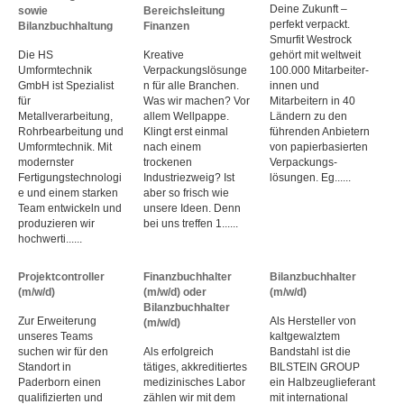
Deine Zukunft –
sowie
Bereichsleitung
perfekt verpackt.
Bilanzbuchhaltung
Finanzen
Smurfit Westrock
Die HS
Kreative
gehört mit weltweit
Umformtechnik
Verpackungslösunge
100.000 Mitarbeiter­
GmbH ist Spezialist
n für alle Branchen.
innen und
für
Was wir machen? Vor
Mitarbeitern in 40
Metallverarbeitung,
allem Wellpappe.
Ländern zu den
Rohrbearbeitung und
Klingt erst einmal
führenden Anbietern
Umformtechnik. Mit
nach einem
von papier­basierten
modernster
trockenen
Verpackungs­
Fertigungstechnologi
Industriezweig? Ist
lösungen. Eg......
e und einem starken
aber so frisch wie
Team entwickeln und
unsere Ideen. Denn
produzieren wir
bei uns treffen 1......
hochwerti......
Projektcontroller
Finanzbuchhalter
Bilanzbuchhalter
(m/w/d)
(m/w/d) oder
(m/w/d)
Bilanzbuchhalter
Zur Erweiterung
Als Hersteller von
(m/w/d)
unseres Teams
kaltgewalztem
suchen wir für den
Als erfolgreich
Bandstahl ist die
Standort in
tätiges, akkreditiertes
BILSTEIN GROUP
Paderborn einen
medizinisches Labor
ein Halb­zeug­lieferant
qualifizierten und
zählen wir mit dem
mit inter­national