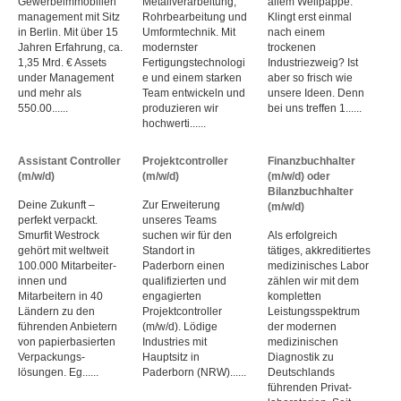
Gewerbeimmobilien
Metallverarbeitung,
allem Wellpappe.
management mit Sitz
Rohrbearbeitung und
Klingt erst einmal
in Berlin. Mit über 15
Umformtechnik. Mit
nach einem
Jahren Erfahrung, ca.
modernster
trockenen
1,35 Mrd. € Assets
Fertigungstechnologi
Industriezweig? Ist
under Management
e und einem starken
aber so frisch wie
und mehr als
Team entwickeln und
unsere Ideen. Denn
550.00......
produzieren wir
bei uns treffen 1......
hochwerti......
Assistant Controller
Projektcontroller
Finanzbuchhalter
(m/w/d)
(m/w/d)
(m/w/d) oder
Bilanzbuchhalter
Deine Zukunft –
Zur Erweiterung
(m/w/d)
perfekt verpackt.
unseres Teams
Smurfit Westrock
suchen wir für den
Als erfolgreich
gehört mit weltweit
Standort in
tätiges, akkreditiertes
100.000 Mitarbeiter­
Paderborn einen
medizinisches Labor
innen und
qualifizierten und
zählen wir mit dem
Mitarbeitern in 40
engagierten
kompletten
Ländern zu den
Projektcontroller
Leistungs­spektrum
führenden Anbietern
(m/w/d). Lödige
der modernen
von papier­basierten
Industries mit
medizinischen
Verpackungs­
Hauptsitz in
Diagnostik zu
lösungen. Eg......
Paderborn (NRW)......
Deutschlands
führenden Privat­