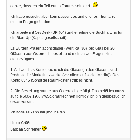
danke, dass ich ein Teil eures Forums sein darf.
Ich habe gesucht, aber kein passendes und offenes Thema zu
meiner Frage gefunden.
Ich arbeite mit SevDesk (SKR04) und erledige die Buchhaltung für
ein Start-Up (Kapitalgesellschaft).
Es wurden Präsentationsgläser (Wert: ca. 30€ pro Glas bei 20
Gläsern) aus Österreich bestellt und meine zwei Fragen sind
diesbezüglich:
1. Auf welches Konto buche ich die Gläser (in den Gläsern sind
Produkte für Marketingzwecke (vor allem auf social Media)). Das
Konto 6345 (Sonstige Raumkosten) trifft es nicht.
2. Die Bestellung wurde aus Österreich getätigt. Das heißt ich muss
auf die 600€ 19% MwSt. draufrechnen richtig? Ich bin diesbezüglich
etwas verwirrt.
Ich hoffe es kann mir jmd. helfen.
Liebe Grüße
Bastian Schreiner