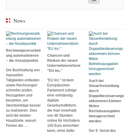
News
Rechnungsverarbeit
ung automatisieren
Chancen und
– die Ansatzpunkte
Risiken der neuen
Unternehmensform
Die Buchhaltung von
"EU Inc."
manuellen
Tätigkeiten entlasten
"EU Inc." ist dem
Auch bei
sowie Rechnungen
Europäischen
Steuerfreistellung
schneller prüfen,
Parlament zufolge
durch
freizugeben und
eine vollständig
Doppelbesteuerungs
bezahlen, um
digitale
abkommen können
Skontoerträge besser
Gesellschaftsform,
fiktive
zu realisieren. Dies
die man innerhalb
Betriebsausgaben
sind die beiden
von 48 Stunden
hinzugerechnet
Hauptziele, warum
online für höchstens
werden
Firmen die......
100 Euro einrichten
kann, ohne dafür
Der 9. Senat des