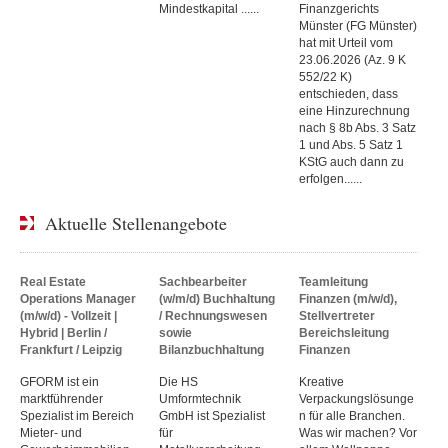
Mindestkapital ......
Finanzgerichts
Münster (FG Münster)
hat mit Urteil vom
23.06.2026 (Az. 9 K
552/22 K)
entschieden, dass
eine Hinzurechnung
nach § 8b Abs. 3 Satz
1 und Abs. 5 Satz 1
KStG auch dann zu
erfolgen......
Aktuelle Stellenangebote
Real Estate
Sachbearbeiter
Teamleitung
Operations Manager
(w/m/d) Buchhaltung
Finanzen (m/w/d),
(m/w/d) - Vollzeit |
/ Rechnungswesen
Stellvertreter
Hybrid | Berlin /
sowie
Bereichsleitung
Frankfurt / Leipzig
Bilanzbuchhaltung
Finanzen
GFORM ist ein
Die HS
Kreative
marktführender
Umformtechnik
Verpackungslösunge
Spezialist im Bereich
GmbH ist Spezialist
n für alle Branchen.
Mieter- und
für
Was wir machen? Vor