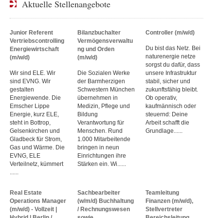
Aktuelle Stellenangebote
Junior Referent
Bilanzbuchalter
Controller (m/w/d)
Vertriebscontrolling
Vermögensverwaltu
Du bist das Netz. Bei
Energiewirtschaft
ng und Orden
naturenergie netze
(m/w/d)
(m/w/d)
sorgst du dafür, dass
Wir sind ELE. Wir
Die Sozialen Werke
unsere Infrastruktur
sind EVNG. Wir
der Barmherzigen
stabil, sicher und
gestalten
Schwestern München
zukunftsfähig bleibt.
Energiewende. Die
übernehmen in
Ob operativ,
Emscher Lippe
Medizin, Pflege und
kaufmännisch oder
Energie, kurz ELE,
Bildung
steuernd: Deine
steht in Bottrop,
Verantwortung für
Arbeit schafft die
Gelsenkirchen und
Menschen. Rund
Grundlage......
Gladbeck für Strom,
1.000 Mitarbeitende
Gas und Wärme. Die
bringen in neun
EVNG, ELE
Einrichtungen ihre
Verteilnetz, kümmert
Stärken ein. Wi......
......
Real Estate
Sachbearbeiter
Teamleitung
Operations Manager
(w/m/d) Buchhaltung
Finanzen (m/w/d),
(m/w/d) - Vollzeit |
/ Rechnungswesen
Stellvertreter
Hybrid | Berlin /
sowie
Bereichsleitung