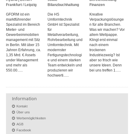
Frankfurt / Leipzig
Bilanzbuchhaltung
Finanzen
GFORM ist ein
Die HS
Kreative
marktführender
Umformtechnik
Verpackungslösunge
Spezialist im Bereich
GmbH ist Spezialist
n für alle Branchen.
Mieter- und
für
Was wir machen? Vor
Gewerbeimmobilien
Metallverarbeitung,
allem Wellpappe.
management mit Sitz
Rohrbearbeitung und
Klingt erst einmal
in Berlin. Mit über 15
Umformtechnik. Mit
nach einem
Jahren Erfahrung, ca.
modernster
trockenen
1,35 Mrd. € Assets
Fertigungstechnologi
Industriezweig? Ist
under Management
e und einem starken
aber so frisch wie
und mehr als
Team entwickeln und
unsere Ideen. Denn
550.00......
produzieren wir
bei uns treffen 1......
hochwerti......
Information
Kontakt
Über uns
Werbemöglichkeiten
AGB
Facebook