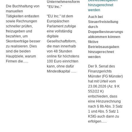
Unternehmensform
Die Buchhaltung von
"EU Inc."
manuellen
Tätigkeiten entlasten
"EU Inc." ist dem
Auch bei
sowie Rechnungen
Europäischen
Steuerfreistellung
schneller prüfen,
Parlament zufolge
durch
freizugeben und
eine vollständig
Doppelbesteuerungs
bezahlen, um
digitale
abkommen können
Skontoerträge besser
Gesellschaftsform,
fiktive
zu realisieren. Dies
die man innerhalb
Betriebsausgaben
sind die beiden
von 48 Stunden
hinzugerechnet
Hauptziele, warum
online für höchstens
werden
Firmen die......
100 Euro einrichten
kann, ohne dafür
Der 9. Senat des
Mindestkapital ......
Finanzgerichts
Münster (FG Münster)
hat mit Urteil vom
23.06.2026 (Az. 9 K
552/22 K)
entschieden, dass
eine Hinzurechnung
nach § 8b Abs. 3 Satz
1 und Abs. 5 Satz 1
KStG auch dann zu
erfolgen......