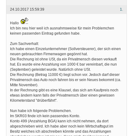
24.10.2017 15:59:39
1.
Hallo
Ich bin neu hier weil ich ausnahmsweise für mein Problemchen
keinen passenden Eintrag gefunden habe.
Zum Sachverhalt:
Ich habe einen Einzelunternehmer (Sollversteuerer), der sich einen
neuen gebrauchten Firmenwagen gegönnt hat.
Die Rechnung ist ohne USt, da ein Privatmensch diesen verkauft
hat. Es wurde eine Anzahlung von 1000 € bar vereinbart, die nun
(September) geleistet wurde. Natürlich ohne USt.
Die Rechnung (Betrag 11000 €) liegt schon vor. Jedoch darf dieser
Privatmensch das Auto noch fahren bis er sein Neues bekommt (ca.
Mitte November).
In der Rechnung gibt es eine Klausel, das sich am Kaufpreis noch
etwas ändern kann falls der Privatmensch über einen gewissen
Kilometerstand "drüberfährt".
Nun habe ich folgende Problemchen.
Im SKR03 finde ich kein passendes Konto.
Konto 499 (Anzahlung BGA) kann ich nicht nehmen, da dort
abgeschrieben wird. Ich habe aber noch kein Wirtschaftsgut im
Besitz welches ich abschreiben könnte und das Anzahlungen