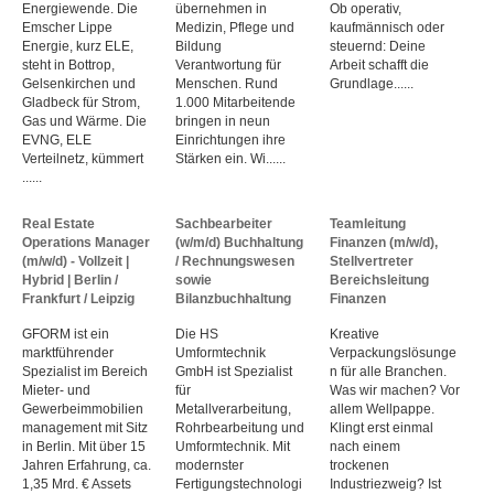
Energiewende. Die
übernehmen in
Ob operativ,
Emscher Lippe
Medizin, Pflege und
kaufmännisch oder
Energie, kurz ELE,
Bildung
steuernd: Deine
steht in Bottrop,
Verantwortung für
Arbeit schafft die
Gelsenkirchen und
Menschen. Rund
Grundlage......
Gladbeck für Strom,
1.000 Mitarbeitende
Gas und Wärme. Die
bringen in neun
EVNG, ELE
Einrichtungen ihre
Verteilnetz, kümmert
Stärken ein. Wi......
......
Real Estate
Sachbearbeiter
Teamleitung
Operations Manager
(w/m/d) Buchhaltung
Finanzen (m/w/d),
(m/w/d) - Vollzeit |
/ Rechnungswesen
Stellvertreter
Hybrid | Berlin /
sowie
Bereichsleitung
Frankfurt / Leipzig
Bilanzbuchhaltung
Finanzen
GFORM ist ein
Die HS
Kreative
marktführender
Umformtechnik
Verpackungslösunge
Spezialist im Bereich
GmbH ist Spezialist
n für alle Branchen.
Mieter- und
für
Was wir machen? Vor
Gewerbeimmobilien
Metallverarbeitung,
allem Wellpappe.
management mit Sitz
Rohrbearbeitung und
Klingt erst einmal
in Berlin. Mit über 15
Umformtechnik. Mit
nach einem
Jahren Erfahrung, ca.
modernster
trockenen
1,35 Mrd. € Assets
Fertigungstechnologi
Industriezweig? Ist