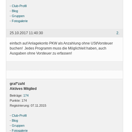
-
Club-Profil
-
Blog
-
Gruppen
-
Fotogalerie
25.10.2017 11:40:30
2.
einfach auf Anlagekonto PKW als Anzahlung ohne USt/Vorsteuer
buchen! Jedes Programm muss die Möglichleit haben, auch
Ausgaben ohne Vorsteuer zu erfassen!
graf*zahl
Aktives Mitglied
Beiträge:
174
Punkte:
174
Registrierung:
07.11.2015
-
Club-Profil
-
Blog
-
Gruppen
-
Fotogalerie