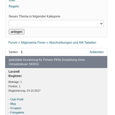
User
Regeln
Neues Thema in folgender Kategorie
Forum
»
Allgemeine Foren
»
Abschreibungen und AfA Tabellen
Seiten:
1
Antworten
geleistete Anzahlung für Firmen-PKW, Anzahlung ohne
Umsatzsteuer SKR03
Larandi
Beginner
Beiträge:
1
Punkte:
1
Registrierung:
24.10.2017
-
Club-Profil
-
Blog
-
Gruppen
-
Fotogalerie