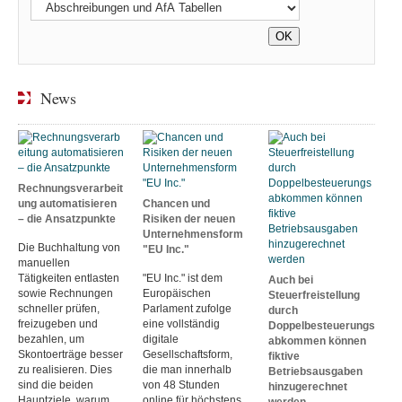
News
Rechnungsverarbeit
ung automatisieren
Chancen und
– die Ansatzpunkte
Risiken der neuen
Unternehmensform
Die Buchhaltung von
"EU Inc."
manuellen
Tätigkeiten entlasten
"EU Inc." ist dem
Auch bei
sowie Rechnungen
Europäischen
Steuerfreistellung
schneller prüfen,
Parlament zufolge
durch
freizugeben und
eine vollständig
Doppelbesteuerungs
bezahlen, um
digitale
abkommen können
Skontoerträge besser
Gesellschaftsform,
fiktive
zu realisieren. Dies
die man innerhalb
Betriebsausgaben
sind die beiden
von 48 Stunden
hinzugerechnet
Hauptziele, warum
online für höchstens
werden