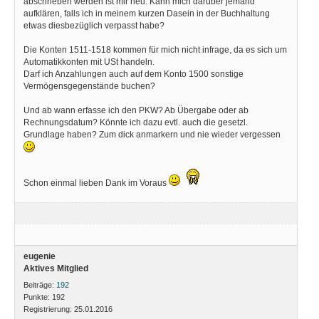
abschrieben werden ist mir neu. Kann mich darüber jemand
aufklären, falls ich in meinem kurzen Dasein in der Buchhaltung
etwas diesbezüglich verpasst habe?
Die Konten 1511-1518 kommen für mich nicht infrage, da es sich um
Automatikkonten mit USt handeln.
Darf ich Anzahlungen auch auf dem Konto 1500 sonstige
Vermögensgegenstände buchen?
Und ab wann erfasse ich den PKW? Ab Übergabe oder ab
Rechnungsdatum? Könnte ich dazu evtl. auch die gesetzl.
Grundlage haben? Zum dick anmarkern und nie wieder vergessen
Schon einmal lieben Dank im Voraus
eugenie
Aktives Mitglied
Beiträge:
192
Punkte:
192
Registrierung:
25.01.2016