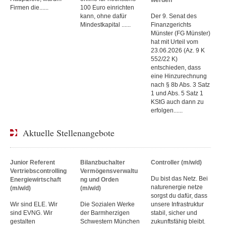
Firmen die......
100 Euro einrichten
kann, ohne dafür
Der 9. Senat des
Mindestkapital ......
Finanzgerichts
Münster (FG Münster)
hat mit Urteil vom
23.06.2026 (Az. 9 K
552/22 K)
entschieden, dass
eine Hinzurechnung
nach § 8b Abs. 3 Satz
1 und Abs. 5 Satz 1
KStG auch dann zu
erfolgen......
Aktuelle Stellenangebote
Junior Referent
Bilanzbuchalter
Controller (m/w/d)
Vertriebscontrolling
Vermögensverwaltu
Du bist das Netz. Bei
Energiewirtschaft
ng und Orden
naturenergie netze
(m/w/d)
(m/w/d)
sorgst du dafür, dass
Wir sind ELE. Wir
Die Sozialen Werke
unsere Infrastruktur
sind EVNG. Wir
der Barmherzigen
stabil, sicher und
gestalten
Schwestern München
zukunftsfähig bleibt.