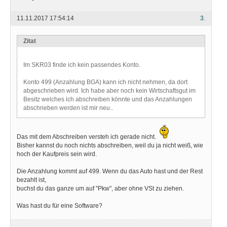
11.11.2017 17:54:14
3.
Zitat
Im SKR03 finde ich kein passendes Konto.
Konto 499 (Anzahlung BGA) kann ich nicht nehmen, da dort
abgeschrieben wird. Ich habe aber noch kein Wirtschaftsgut im
Besitz welches ich abschreiben könnte und das Anzahlungen
abschrieben werden ist mir neu..
Das mit dem Abschreiben versteh ich gerade nicht.
Bisher kannst du noch nichts abschreiben, weil du ja nicht weiß, wie
hoch der Kaufpreis sein wird.
Die Anzahlung kommt auf 499. Wenn du das Auto hast und der Rest
bezahlt ist,
buchst du das ganze um auf "Pkw", aber ohne VSt zu ziehen.
Was hast du für eine Software?