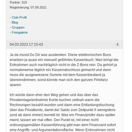
Punkte:
319
Registrierung:
07.09.2021
-
Club-Profil
-
Blog
-
Gruppen
-
Fotogalerie
04.03.2023 17:15:43
4.
Ja da musst Du Dir was ausdenken. Diese elektronischen Bons
ersetzen ja quasi ein manuell geführtes Kassenbuch. Man bringt die
Entnahmen auch nachträglich nicht in die Z-Bons rein. Da gehört ja
normalerweise täglich ein Kassenabschluss gemacht und dann
muss die ausgewiesene Summe mit dem Kassenbestand ja
übereinstimmen, sonst könnte man sich den ganzen Firlefanz
sparen.
Ich würde dann eher den Weg gehen und das über das
Privateinlage/entnahme Konto buchen zeitnah wann die
Rechnungen bezahlt wurden und dann eine Entlastungsbuchung
über das Privatkonto, damit der Saldo zum Zeitpunkt X wenigstens
(und ab dann immer) korrekt ist. Was ein Finanzprüfer dazu später
meint, lassen wir mal offen. Der Punkt ist, mit einer nicht
ordnungsgemäßen Kassenführung gibt man dem Finanzamt sofort
eine Angriffs- und Argumentationsfläche. Wenn Entnnahmen nicht