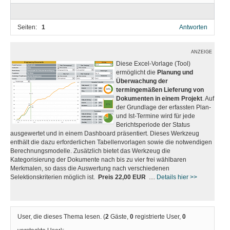
Seiten:
1
Antworten
ANZEIGE
Diese Excel-Vorlage (Tool)
ermöglicht die
Planung und
Überwachung der
termingemäßen Lieferung von
Dokumenten in einem Projekt
. Auf
der Grundlage der erfassten Plan-
und Ist-Termine wird für jede
Berichtsperiode der Status
ausgewertet und in einem Dashboard präsentiert. Dieses Werkzeug
enthält die dazu erforderlichen Tabellenvorlagen sowie die notwendigen
Berechnungsmodelle. Zusätzlich bietet das Werkzeug die
Kategorisierung der Dokumente nach bis zu vier frei wählbaren
Merkmalen, so dass die Auswertung nach verschiedenen
Selektionskriterien möglich ist.
Preis 22,00 EUR
....
Details hier >>
User, die dieses Thema lesen. (
2
Gäste,
0
registrierte User,
0