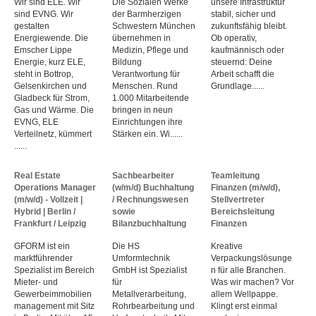
Wir sind ELE. Wir
Die Sozialen Werke
unsere Infrastruktur
sind EVNG. Wir
der Barmherzigen
stabil, sicher und
gestalten
Schwestern München
zukunftsfähig bleibt.
Energiewende. Die
übernehmen in
Ob operativ,
Emscher Lippe
Medizin, Pflege und
kaufmännisch oder
Energie, kurz ELE,
Bildung
steuernd: Deine
steht in Bottrop,
Verantwortung für
Arbeit schafft die
Gelsenkirchen und
Menschen. Rund
Grundlage......
Gladbeck für Strom,
1.000 Mitarbeitende
Gas und Wärme. Die
bringen in neun
EVNG, ELE
Einrichtungen ihre
Verteilnetz, kümmert
Stärken ein. Wi......
......
Real Estate
Sachbearbeiter
Teamleitung
Operations Manager
(w/m/d) Buchhaltung
Finanzen (m/w/d),
(m/w/d) - Vollzeit |
/ Rechnungswesen
Stellvertreter
Hybrid | Berlin /
sowie
Bereichsleitung
Frankfurt / Leipzig
Bilanzbuchhaltung
Finanzen
GFORM ist ein
Die HS
Kreative
marktführender
Umformtechnik
Verpackungslösunge
Spezialist im Bereich
GmbH ist Spezialist
n für alle Branchen.
Mieter- und
für
Was wir machen? Vor
Gewerbeimmobilien
Metallverarbeitung,
allem Wellpappe.
management mit Sitz
Rohrbearbeitung und
Klingt erst einmal