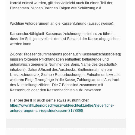
korrekt erfasst wurden, gilt das vielleicht auch für einen Teil der
Einnahmen. Mit den üblichen Folgen wie Schätzung o.ä.
Wichtige Anforderungen an die Kassenführung (auszugsweise):
Kassensturzfähigkeit: Kassenaufzeichnungen sind so zu führen,
dass der Soll- jederzeit mit dem Ist-Bestand der Kasse abgeglichen
werden kann.
Z-Bons: Tagesendsummenbons (oder auch Kassenabschlussbeleg)
müssen folgende Pflichtangaben enthalten: fortlaufende und
automatisch generierte Nummer des Bons, Name des Geschäfts(-
inhabers), Datum/Uhrzeit des Ausdrucks, Bruttoeinnahmen pro
Umsatzsteuersatz, Storno-/ Retourbuchungen, Entnahmen bzw. alle
weiteren Eingriffsvorgänge in die Kasse, Zahlungsart und Ausdruck
des Nullstellungszählers. Die Z-Bons sind zusammen mit
Kassenbuch oder den Kassenberichten aufzubewahren
Hier bei der IHK auch gerne etwas ausführlicher.
https://www.ihk.de/nordschwarzwald/recht/aktuelles/steuerliche-
anforderungen-an-registrierkassen-3178868