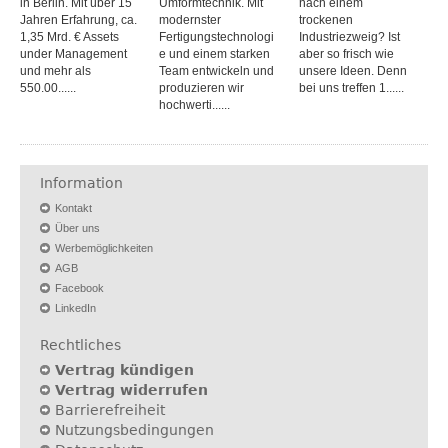
in Berlin. Mit über 15
Umformtechnik. Mit
nach einem
Jahren Erfahrung, ca.
modernster
trockenen
1,35 Mrd. € Assets
Fertigungstechnologi
Industriezweig? Ist
under Management
e und einem starken
aber so frisch wie
und mehr als
Team entwickeln und
unsere Ideen. Denn
550.00......
produzieren wir
bei uns treffen 1......
hochwerti......
Information
Kontakt
Über uns
Werbemöglichkeiten
AGB
Facebook
LinkedIn
Rechtliches
Vertrag kündigen
Vertrag widerrufen
Barrierefreiheit
Nutzungsbedingungen