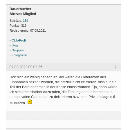
Dauerbucher
Aktives Mitglied
Beiträge:
159
Punkte:
319
Registrierung:
07.09.2021
-
Club-Profil
-
Blog
-
Gruppen
-
Fotogalerie
02.03.2023 09:02:25
2.
Hört sich ein wenig danach an, als wären die Lieferanten aus
Einnahmen bezahlt worden, die offiziell nicht existieren. Also nur ein
Teil der Bareinnahmen in der Kasse erfasst wurden. Tja, dann würde
ich sicherheitshalber dazu raten, die Zahlung der Lieferanten aus
dem privaten Geldbeutel zu deklarieren bzw. eine Privateinlage o.ä.
zu nutzen.