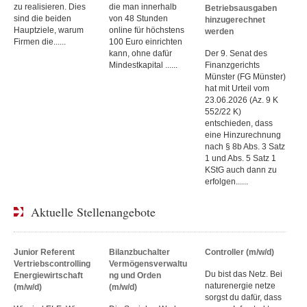
zu realisieren. Dies
die man innerhalb
Betriebsausgaben
sind die beiden
von 48 Stunden
hinzugerechnet
Hauptziele, warum
online für höchstens
werden
Firmen die......
100 Euro einrichten
kann, ohne dafür
Der 9. Senat des
Mindestkapital ......
Finanzgerichts
Münster (FG Münster)
hat mit Urteil vom
23.06.2026 (Az. 9 K
552/22 K)
entschieden, dass
eine Hinzurechnung
nach § 8b Abs. 3 Satz
1 und Abs. 5 Satz 1
KStG auch dann zu
erfolgen......
Aktuelle Stellenangebote
Junior Referent
Bilanzbuchalter
Controller (m/w/d)
Vertriebscontrolling
Vermögensverwaltu
Du bist das Netz. Bei
Energiewirtschaft
ng und Orden
naturenergie netze
(m/w/d)
(m/w/d)
sorgst du dafür, dass