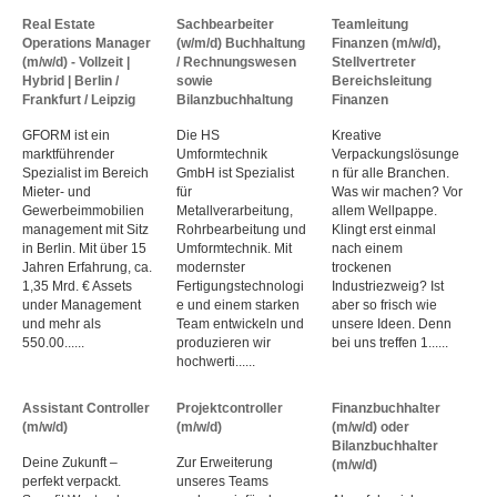
Real Estate
Sachbearbeiter
Teamleitung
Operations Manager
(w/m/d) Buchhaltung
Finanzen (m/w/d),
(m/w/d) - Vollzeit |
/ Rechnungswesen
Stellvertreter
Hybrid | Berlin /
sowie
Bereichsleitung
Frankfurt / Leipzig
Bilanzbuchhaltung
Finanzen
GFORM ist ein
Die HS
Kreative
marktführender
Umformtechnik
Verpackungslösunge
Spezialist im Bereich
GmbH ist Spezialist
n für alle Branchen.
Mieter- und
für
Was wir machen? Vor
Gewerbeimmobilien
Metallverarbeitung,
allem Wellpappe.
management mit Sitz
Rohrbearbeitung und
Klingt erst einmal
in Berlin. Mit über 15
Umformtechnik. Mit
nach einem
Jahren Erfahrung, ca.
modernster
trockenen
1,35 Mrd. € Assets
Fertigungstechnologi
Industriezweig? Ist
under Management
e und einem starken
aber so frisch wie
und mehr als
Team entwickeln und
unsere Ideen. Denn
550.00......
produzieren wir
bei uns treffen 1......
hochwerti......
Assistant Controller
Projektcontroller
Finanzbuchhalter
(m/w/d)
(m/w/d)
(m/w/d) oder
Bilanzbuchhalter
Deine Zukunft –
Zur Erweiterung
(m/w/d)
perfekt verpackt.
unseres Teams