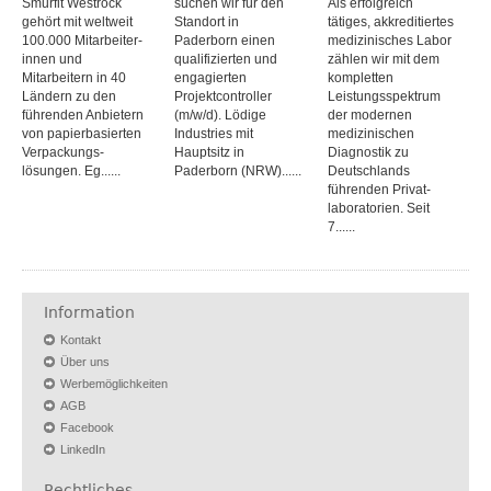
Smurfit Westrock
suchen wir für den
Als erfolgreich
gehört mit weltweit
Standort in
tätiges, akkreditiertes
100.000 Mitarbeiter­
Paderborn einen
medizinisches Labor
innen und
qualifizierten und
zählen wir mit dem
Mitarbeitern in 40
engagierten
kompletten
Ländern zu den
Projektcontroller
Leistungs­spektrum
führenden Anbietern
(m/w/d). Lödige
der modernen
von papier­basierten
Industries mit
medizinischen
Verpackungs­
Hauptsitz in
Diagnostik zu
lösungen. Eg......
Paderborn (NRW)......
Deutschlands
führenden Privat­
laboratorien. Seit
7......
Information
Kontakt
Über uns
Werbemöglichkeiten
AGB
Facebook
LinkedIn
Rechtliches