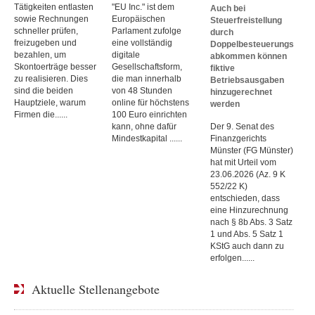
Tätigkeiten entlasten
"EU Inc." ist dem
Auch bei
sowie Rechnungen
Europäischen
Steuerfreistellung
schneller prüfen,
Parlament zufolge
durch
freizugeben und
eine vollständig
Doppelbesteuerungs
bezahlen, um
digitale
abkommen können
Skontoerträge besser
Gesellschaftsform,
fiktive
zu realisieren. Dies
die man innerhalb
Betriebsausgaben
sind die beiden
von 48 Stunden
hinzugerechnet
Hauptziele, warum
online für höchstens
werden
Firmen die......
100 Euro einrichten
kann, ohne dafür
Der 9. Senat des
Mindestkapital ......
Finanzgerichts
Münster (FG Münster)
hat mit Urteil vom
23.06.2026 (Az. 9 K
552/22 K)
entschieden, dass
eine Hinzurechnung
nach § 8b Abs. 3 Satz
1 und Abs. 5 Satz 1
KStG auch dann zu
erfolgen......
Aktuelle Stellenangebote