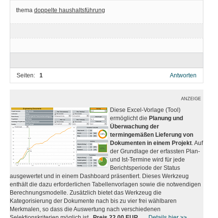
thema
doppelte haushaltsführung
Seiten:
1
Antworten
ANZEIGE
Diese Excel-Vorlage (Tool)
ermöglicht die
Planung und
Überwachung der
termingemäßen Lieferung von
Dokumenten in einem Projekt
. Auf
der Grundlage der erfassten Plan-
und Ist-Termine wird für jede
Berichtsperiode der Status
ausgewertet und in einem Dashboard präsentiert. Dieses Werkzeug
enthält die dazu erforderlichen Tabellenvorlagen sowie die notwendigen
Berechnungsmodelle. Zusätzlich bietet das Werkzeug die
Kategorisierung der Dokumente nach bis zu vier frei wählbaren
Merkmalen, so dass die Auswertung nach verschiedenen
Selektionskriterien möglich ist.
Preis 22,00 EUR
....
Details hier >>