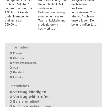
management mit Sitz
Rohrbearbeitung und
Klingt erst einmal
in Berlin. Mit über 15
Umformtechnik. Mit
nach einem
Jahren Erfahrung, ca.
modernster
trockenen
1,35 Mrd. € Assets
Fertigungstechnologi
Industriezweig? Ist
under Management
e und einem starken
aber so frisch wie
und mehr als
Team entwickeln und
unsere Ideen. Denn
550.00......
produzieren wir
bei uns treffen 1......
hochwerti......
Information
Kontakt
Über uns
Werbemöglichkeiten
AGB
Facebook
LinkedIn
Rechtliches
Vertrag kündigen
Vertrag widerrufen
Barrierefreiheit
Nutzungsbedingungen