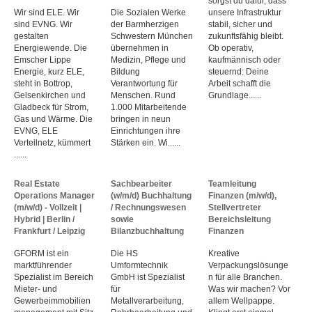
sorgst du dafür, dass
Wir sind ELE. Wir
Die Sozialen Werke
unsere Infrastruktur
sind EVNG. Wir
der Barmherzigen
stabil, sicher und
gestalten
Schwestern München
zukunftsfähig bleibt.
Energiewende. Die
übernehmen in
Ob operativ,
Emscher Lippe
Medizin, Pflege und
kaufmännisch oder
Energie, kurz ELE,
Bildung
steuernd: Deine
steht in Bottrop,
Verantwortung für
Arbeit schafft die
Gelsenkirchen und
Menschen. Rund
Grundlage......
Gladbeck für Strom,
1.000 Mitarbeitende
Gas und Wärme. Die
bringen in neun
EVNG, ELE
Einrichtungen ihre
Verteilnetz, kümmert
Stärken ein. Wi......
......
Real Estate
Sachbearbeiter
Teamleitung
Operations Manager
(w/m/d) Buchhaltung
Finanzen (m/w/d),
(m/w/d) - Vollzeit |
/ Rechnungswesen
Stellvertreter
Hybrid | Berlin /
sowie
Bereichsleitung
Frankfurt / Leipzig
Bilanzbuchhaltung
Finanzen
GFORM ist ein
Die HS
Kreative
marktführender
Umformtechnik
Verpackungslösunge
Spezialist im Bereich
GmbH ist Spezialist
n für alle Branchen.
Mieter- und
für
Was wir machen? Vor
Gewerbeimmobilien
Metallverarbeitung,
allem Wellpappe.