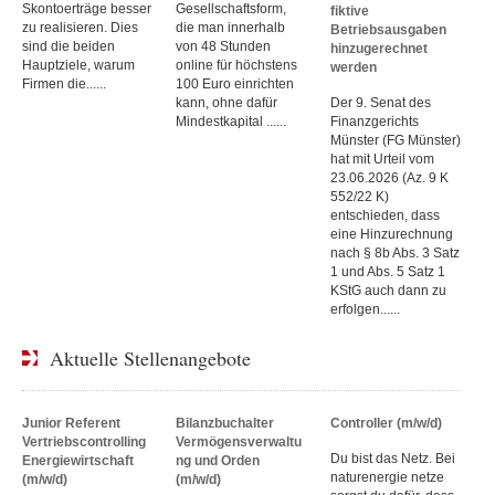
Skontoerträge besser
Gesellschaftsform,
fiktive
zu realisieren. Dies
die man innerhalb
Betriebsausgaben
sind die beiden
von 48 Stunden
hinzugerechnet
Hauptziele, warum
online für höchstens
werden
Firmen die......
100 Euro einrichten
kann, ohne dafür
Der 9. Senat des
Mindestkapital ......
Finanzgerichts
Münster (FG Münster)
hat mit Urteil vom
23.06.2026 (Az. 9 K
552/22 K)
entschieden, dass
eine Hinzurechnung
nach § 8b Abs. 3 Satz
1 und Abs. 5 Satz 1
KStG auch dann zu
erfolgen......
Aktuelle Stellenangebote
Junior Referent
Bilanzbuchalter
Controller (m/w/d)
Vertriebscontrolling
Vermögensverwaltu
Du bist das Netz. Bei
Energiewirtschaft
ng und Orden
naturenergie netze
(m/w/d)
(m/w/d)