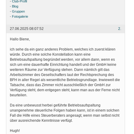
-
Club-Profil
-
Blog
-
Gruppen
-
Fotogalerie
27.06.2025 08:07:52
2.
Hallo Biene,
ich sehe da ein ganz anderes Problem, welches ich zuerst klären
würde. Durch eine solche Konstellation kann eine
Betriebsaufspaltung begründet werden, vor allem dann, wenn es
sich um eine dauerhafte Einrichtung handelt und der GmbH keine
weiteren Räume zur Verfügung stehen. Dann nämlich gilt das
Arbeitszimmer des Gesellschafters laut der Rechtsprechung des
BFH in aller Regel als wesentliche Betriebsgrundlage. Inwieweit die
Tatsache, dass das Zimmer nicht ausschließlich der GmbH zur
Verfügung steht, dem entgegen steht, kann man aus der Ferne nicht
beurteilen.
Da eine unbewusst herbei geführte Betriebsaufspaltung
unangenehme steuerliche Folgen haben kann, ist in einem solchen
Fall die Hilfe eines Steuerberaters angesagt, wenn man selbst nicht
über ausreichende Kenntnisse verfügt.
Hugh!