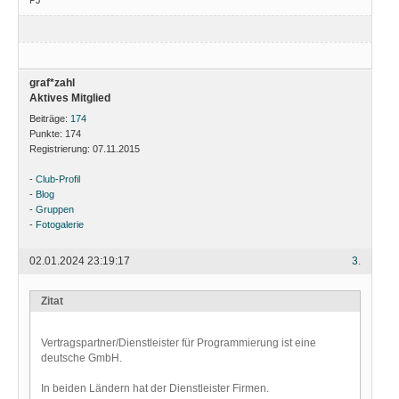
graf*zahl
Aktives Mitglied
Beiträge:
174
Punkte:
174
Registrierung:
07.11.2015
-
Club-Profil
-
Blog
-
Gruppen
-
Fotogalerie
02.01.2024 23:19:17
3.
Zitat
Vertragspartner/Dienstleister für Programmierung ist eine
deutsche GmbH.
In beiden Ländern hat der Dienstleister Firmen.