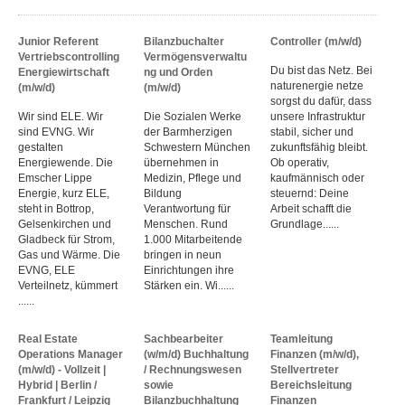
Junior Referent
Bilanzbuchalter
Controller (m/w/d)
Vertriebscontrolling
Vermögensverwaltu
Du bist das Netz. Bei
Energiewirtschaft
ng und Orden
naturenergie netze
(m/w/d)
(m/w/d)
sorgst du dafür, dass
Wir sind ELE. Wir
Die Sozialen Werke
unsere Infrastruktur
sind EVNG. Wir
der Barmherzigen
stabil, sicher und
gestalten
Schwestern München
zukunftsfähig bleibt.
Energiewende. Die
übernehmen in
Ob operativ,
Emscher Lippe
Medizin, Pflege und
kaufmännisch oder
Energie, kurz ELE,
Bildung
steuernd: Deine
steht in Bottrop,
Verantwortung für
Arbeit schafft die
Gelsenkirchen und
Menschen. Rund
Grundlage......
Gladbeck für Strom,
1.000 Mitarbeitende
Gas und Wärme. Die
bringen in neun
EVNG, ELE
Einrichtungen ihre
Verteilnetz, kümmert
Stärken ein. Wi......
......
Real Estate
Sachbearbeiter
Teamleitung
Operations Manager
(w/m/d) Buchhaltung
Finanzen (m/w/d),
(m/w/d) - Vollzeit |
/ Rechnungswesen
Stellvertreter
Hybrid | Berlin /
sowie
Bereichsleitung
Frankfurt / Leipzig
Bilanzbuchhaltung
Finanzen