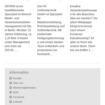
GFORM ist ein
Die HS
Kreative
marktführender
Umformtechnik
Verpackungslösunge
Spezialist im Bereich
GmbH ist Spezialist
n für alle Branchen.
Mieter- und
für
Was wir machen? Vor
Gewerbeimmobilien
Metallverarbeitung,
allem Wellpappe.
management mit Sitz
Rohrbearbeitung und
Klingt erst einmal
in Berlin. Mit über 15
Umformtechnik. Mit
nach einem
Jahren Erfahrung, ca.
modernster
trockenen
1,35 Mrd. € Assets
Fertigungstechnologi
Industriezweig? Ist
under Management
e und einem starken
aber so frisch wie
und mehr als
Team entwickeln und
unsere Ideen. Denn
550.00......
produzieren wir
bei uns treffen 1......
hochwerti......
Information
Kontakt
Über uns
Werbemöglichkeiten
AGB
Facebook
LinkedIn