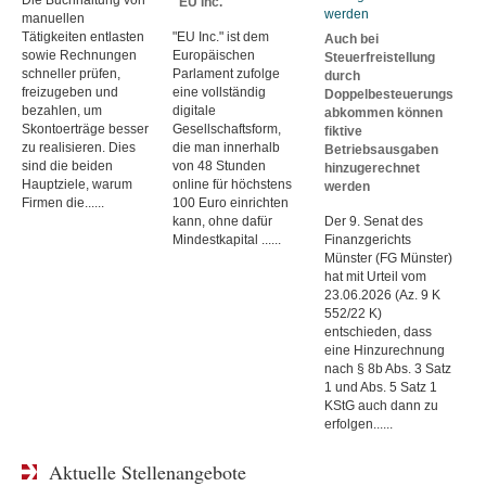
"EU Inc."
manuellen
Tätigkeiten entlasten
"EU Inc." ist dem
Auch bei
sowie Rechnungen
Europäischen
Steuerfreistellung
schneller prüfen,
Parlament zufolge
durch
freizugeben und
eine vollständig
Doppelbesteuerungs
bezahlen, um
digitale
abkommen können
Skontoerträge besser
Gesellschaftsform,
fiktive
zu realisieren. Dies
die man innerhalb
Betriebsausgaben
sind die beiden
von 48 Stunden
hinzugerechnet
Hauptziele, warum
online für höchstens
werden
Firmen die......
100 Euro einrichten
kann, ohne dafür
Der 9. Senat des
Mindestkapital ......
Finanzgerichts
Münster (FG Münster)
hat mit Urteil vom
23.06.2026 (Az. 9 K
552/22 K)
entschieden, dass
eine Hinzurechnung
nach § 8b Abs. 3 Satz
1 und Abs. 5 Satz 1
KStG auch dann zu
erfolgen......
Aktuelle Stellenangebote