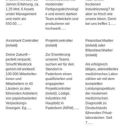
Jahren Erfahrung, ca.
modernster
trockenen
1,35 Mrd. € Assets
Fertigungstechnologi
Industriezweig? Ist
under Management
e und einem starken
aber so frisch wie
und mehr als
Team entwickeln und
unsere Ideen. Denn
550.00......
produzieren wir
bei uns treffen 1......
hochwerti......
Assistant Controller
Projektcontroller
Finanzbuchhalter
(m/w/d)
(m/w/d)
(m/w/d) oder
Bilanzbuchhalter
Deine Zukunft –
Zur Erweiterung
(m/w/d)
perfekt verpackt.
unseres Teams
Smurfit Westrock
suchen wir für den
Als erfolgreich
gehört mit weltweit
Standort in
tätiges, akkreditiertes
100.000 Mitarbeiter­
Paderborn einen
medizinisches Labor
innen und
qualifizierten und
zählen wir mit dem
Mitarbeitern in 40
engagierten
kompletten
Ländern zu den
Projektcontroller
Leistungs­spektrum
führenden Anbietern
(m/w/d). Lödige
der modernen
von papier­basierten
Industries mit
medizinischen
Verpackungs­
Hauptsitz in
Diagnostik zu
lösungen. Eg......
Paderborn (NRW)......
Deutschlands
führenden Privat­
laboratorien. Seit
7......