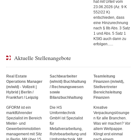
hat mit Urteil vom
23.06.2026 (Az. 9 K
552/22 K)
entschieden, dass
eine Hinzurechnung
nach § 8b Abs. 3 Satz
1 und Abs. 5 Satz 1
KStG auch dann zu
erfolgen......
Aktuelle Stellenangebote
Real Estate
Sachbearbeiter
Teamleitung
Operations Manager
(w/m/d) Buchhaltung
Finanzen (m/w/d),
(m/w/d) - Vollzeit |
/ Rechnungswesen
Stellvertreter
Hybrid | Berlin /
sowie
Bereichsleitung
Frankfurt / Leipzig
Bilanzbuchhaltung
Finanzen
GFORM ist ein
Die HS
Kreative
marktführender
Umformtechnik
Verpackungslösunge
Spezialist im Bereich
GmbH ist Spezialist
n für alle Branchen.
Mieter- und
für
Was wir machen? Vor
Gewerbeimmobilien
Metallverarbeitung,
allem Wellpappe.
management mit Sitz
Rohrbearbeitung und
Klingt erst einmal
in Berlin. Mit über 15
Umformtechnik. Mit
nach einem