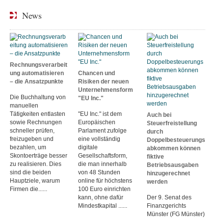
News
Rechnungsverarbeit
ung automatisieren
Chancen und
– die Ansatzpunkte
Risiken der neuen
Unternehmensform
Die Buchhaltung von
"EU Inc."
manuellen
Tätigkeiten entlasten
"EU Inc." ist dem
Auch bei
sowie Rechnungen
Europäischen
Steuerfreistellung
schneller prüfen,
Parlament zufolge
durch
freizugeben und
eine vollständig
Doppelbesteuerungs
bezahlen, um
digitale
abkommen können
Skontoerträge besser
Gesellschaftsform,
fiktive
zu realisieren. Dies
die man innerhalb
Betriebsausgaben
sind die beiden
von 48 Stunden
hinzugerechnet
Hauptziele, warum
online für höchstens
werden
Firmen die......
100 Euro einrichten
kann, ohne dafür
Der 9. Senat des
Mindestkapital ......
Finanzgerichts
Münster (FG Münster)