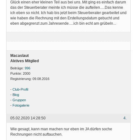
Glück einen eher kleinen Teil aus bei uns. Mit ging es einfach darum
das der Steuerberater meinte ich müsse die aufteilen.....Das kenne
ich eben so nicht. Ich hab bis jetzt beim Steuerberater gearbeitet und
wie haben die Rechnung mit den Erstellungsdatum gebucht und
eben abgegrenzt zum Jahresende.....ich bin echt am grübeln...
Macaslaut
Aktives Mitglied
Beiträge:
996
Punkte:
2000
Registrierung:
09.08.2016
-
Club-Profil
-
Blog
-
Gruppen
-
Fotogalerie
05.02.2020 14:28:50
4.
Wie gesagt, kann man machen nur eben im JA dürfen soche
Rechnungen nicht auftauchen.