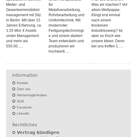
Mieter- und
für
Was wir machen? Vor
Gewerbeimmobilien
Metallverarbeitung,
allem Wellpappe.
management mit Sitz
Rohrbearbeitung und
Klingt erst einmal
in Berlin. Mit über 15
Umformtechnik. Mit
nach einem
Jahren Erfahrung, ca.
modernster
trockenen
1,35 Mrd. € Assets
Fertigungstechnologi
Industriezweig? Ist
under Management
e und einem starken
aber so frisch wie
und mehr als
Team entwickeln und
unsere Ideen. Denn
550.00......
produzieren wir
bei uns treffen 1......
hochwerti......
Information
Kontakt
Über uns
Werbemöglichkeiten
AGB
Facebook
LinkedIn
Rechtliches
Vertrag kündigen