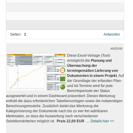
Seiten:
1
Antworten
ANZEIGE
Diese Excel-Vorlage (Tool)
ermöglicht die
Planung und
Überwachung der
termingemäßen Lieferung von
Dokumenten in einem Projekt
. Auf
der Grundlage der erfassten Plan-
und Ist-Termine wird für jede
Berichtsperiode der Status
ausgewertet und in einem Dashboard präsentiert. Dieses Werkzeug
enthält die dazu erforderlichen Tabellenvorlagen sowie die notwendigen
Berechnungsmodelle. Zusätzlich bietet das Werkzeug die
Kategorisierung der Dokumente nach bis zu vier frei wählbaren
Merkmalen, so dass die Auswertung nach verschiedenen
Selektionskriterien möglich ist.
Preis 22,00 EUR
....
Details hier >>