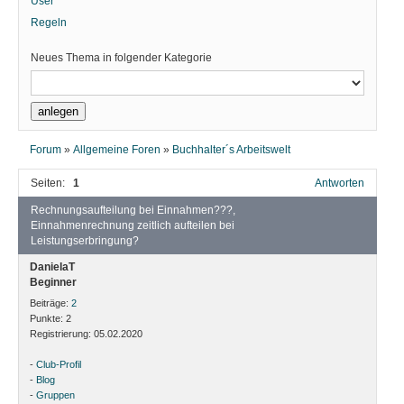
User
Regeln
Neues Thema in folgender Kategorie
Forum
»
Allgemeine Foren
»
Buchhalter´s Arbeitswelt
Seiten:
1
Antworten
Rechnungsaufteilung bei Einnahmen???,
Einnahmenrechnung zeitlich aufteilen bei
Leistungserbringung?
DanielaT
Beginner
Beiträge:
2
Punkte:
2
Registrierung:
05.02.2020
-
Club-Profil
-
Blog
-
Gruppen