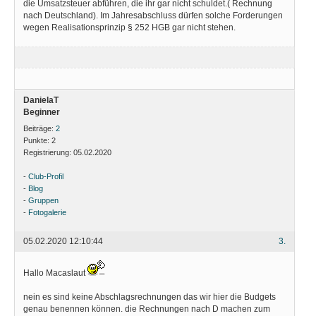
die Umsatzsteuer abführen, die ihr gar nicht schuldet.( Rechnung
nach Deutschland). Im Jahresabschluss dürfen solche Forderungen
wegen Realisationsprinzip § 252 HGB gar nicht stehen.
DanielaT
Beginner
Beiträge:
2
Punkte:
2
Registrierung:
05.02.2020
-
Club-Profil
-
Blog
-
Gruppen
-
Fotogalerie
05.02.2020 12:10:44
3.
Hallo Macaslaut
nein es sind keine Abschlagsrechnungen das wir hier die Budgets
genau benennen können. die Rechnungen nach D machen zum