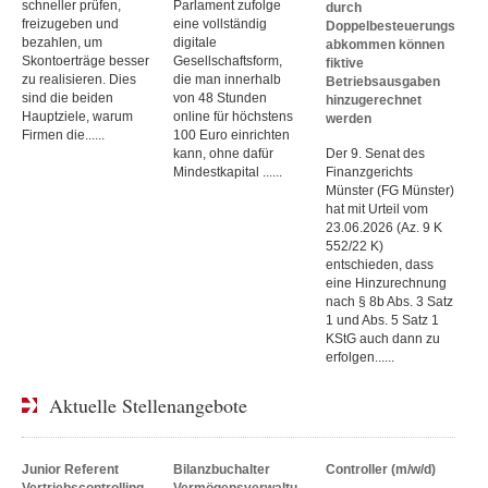
schneller prüfen,
Parlament zufolge
durch
freizugeben und
eine vollständig
Doppelbesteuerungs
bezahlen, um
digitale
abkommen können
Skontoerträge besser
Gesellschaftsform,
fiktive
zu realisieren. Dies
die man innerhalb
Betriebsausgaben
sind die beiden
von 48 Stunden
hinzugerechnet
Hauptziele, warum
online für höchstens
werden
Firmen die......
100 Euro einrichten
kann, ohne dafür
Der 9. Senat des
Mindestkapital ......
Finanzgerichts
Münster (FG Münster)
hat mit Urteil vom
23.06.2026 (Az. 9 K
552/22 K)
entschieden, dass
eine Hinzurechnung
nach § 8b Abs. 3 Satz
1 und Abs. 5 Satz 1
KStG auch dann zu
erfolgen......
Aktuelle Stellenangebote
Junior Referent
Bilanzbuchalter
Controller (m/w/d)
Vertriebscontrolling
Vermögensverwaltu