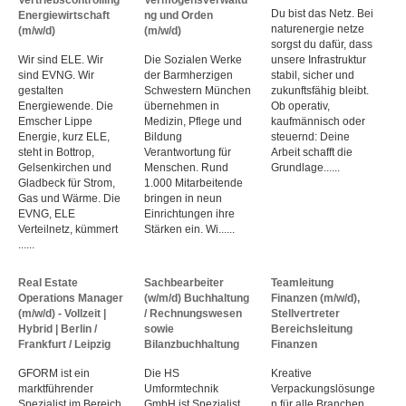
Du bist das Netz. Bei
Energiewirtschaft
ng und Orden
naturenergie netze
(m/w/d)
(m/w/d)
sorgst du dafür, dass
Wir sind ELE. Wir
Die Sozialen Werke
unsere Infrastruktur
sind EVNG. Wir
der Barmherzigen
stabil, sicher und
gestalten
Schwestern München
zukunftsfähig bleibt.
Energiewende. Die
übernehmen in
Ob operativ,
Emscher Lippe
Medizin, Pflege und
kaufmännisch oder
Energie, kurz ELE,
Bildung
steuernd: Deine
steht in Bottrop,
Verantwortung für
Arbeit schafft die
Gelsenkirchen und
Menschen. Rund
Grundlage......
Gladbeck für Strom,
1.000 Mitarbeitende
Gas und Wärme. Die
bringen in neun
EVNG, ELE
Einrichtungen ihre
Verteilnetz, kümmert
Stärken ein. Wi......
......
Real Estate
Sachbearbeiter
Teamleitung
Operations Manager
(w/m/d) Buchhaltung
Finanzen (m/w/d),
(m/w/d) - Vollzeit |
/ Rechnungswesen
Stellvertreter
Hybrid | Berlin /
sowie
Bereichsleitung
Frankfurt / Leipzig
Bilanzbuchhaltung
Finanzen
GFORM ist ein
Die HS
Kreative
marktführender
Umformtechnik
Verpackungslösunge
Spezialist im Bereich
GmbH ist Spezialist
n für alle Branchen.