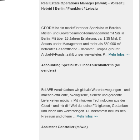
Real Estate Operations Manager (m/w/d) - Vollzeit |
Hybrid | Berlin / Frankfurt / Leipzig
GFORM ist ein marktführender Spezialist im Bereich
Mieter- und Gewerbeimmobilienmanagement mit Sitz in
Berlin. Mit über 15 Jahren Erfahrung, ca. 1,35 Mrd. €
Assets under Management und mehr als 550.000 m²
betreuter Gesamtfläche – darunter Europas größter
Artikel-9-Fonds, zählt unser verwaltetes P...
Mehr Infos >>
Accounting Specialist / Finanzbuchhalter*in (all
genders)
Bei AEB vereinfachen wir globale Warenbewegungen - und
machen effiziente, ökologische, sichere und gerechte
Lieferketten möglich. Mit intuitiven Technologien aus der
Cloud - und mit dir! Weil du, deine Fähigkeiten, Gedanken
und Ideen uns weiterbringen. Du bekommst bei uns den
Freiraum und offene ...
Mehr Infos >>
Assistant Controller (m/w/d)