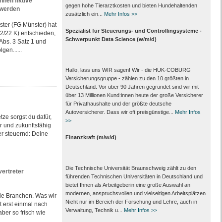
en fiktive
gegen hohe Tierarztkosten und bieten Hundehaltenden
 werden
zusätzlich ein...
Mehr Infos >>
ster (FG Münster) hat
Spezialist für Steuerungs- und Controllingsysteme -
52/22 K) entschieden,
Schwerpunkt Data Science (w/m/d)
Abs. 3 Satz 1 und
gen......
Hallo, lass uns WIR sagen! Wir - die HUK-COBURG
Versicherungsgruppe - zählen zu den 10 größten in
Deutschland. Vor über 90 Jahren gegründet sind wir mit
über 13 Millionen Kund:innen heute der große Versicherer
für Privathaushalte und der größte deutsche
Autoversicherer. Dass wir oft preisgünstige...
Mehr Infos
tze sorgst du dafür,
>>
er und zukunftsfähig
er steuernd: Deine
Finanzkraft (m/w/d)
Die Technische Universität Braunschweig zählt zu den
vertreter
führenden Technischen Universitäten in Deutschland und
bietet Ihnen als Arbeit­geberin eine große Auswahl an
modernen, anspruchsvollen und vielseitigen Arbeits­plätzen.
le Branchen. Was wir
Nicht nur im Bereich der Forschung und Lehre, auch in
 erst einmal nach
Verwaltung, Technik u...
Mehr Infos >>
ber so frisch wie
...