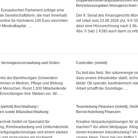
Doppelbesteuerungsabkommen könn
Betriebsausgaben hinzugerechnet
em Europäischen Parlament zufolge eine
tale Gesellschaftsform, die man innerhalb
Der 9. Senat des Finanzgerichts Mün
online für höchstens 100 Euro einrichten
mit Urteil vom 23.06.2026 (Az. 9 K 5
Mindestkapital ......
dass eine Hinzurechnung nach § 8b 
Abs. 5 Satz 1 KStG auch dann zu erfol
r Vermögensverwaltung und Orden
Controller (m/w/d)
Du bist das Netz. Bei naturenergie ne
erke der Barmherzigen Schwestern
dass unsere Infrastruktur stabil, sich
hmen in Medizin, Pflege und Bildung
bleibt. Ob operativ, kaufmännisch od
ür Menschen. Rund 1.000 Mitarbeitende
Arbeit schafft die Grundlage......
inrichtungen ihre Stärken ein. Wi......
(w/m/d) Buchhaltung /
Teamleitung Finanzen (m/w/d), Stell
n sowie Bilanzbuchhaltung
Bereichsleitung Finanzen
chnik GmbH ist Spezialist für
Kreative Verpackungslösungen für al
ung, Rohrbearbeitung und Umformtechnik.
machen? Vor allem Wellpappe. Klingt
Fertigungstechnologie und einem starken
einem trockenen Industriezweig? Ist a
und produzieren wir hochwerti......
unsere Ideen. Denn bei uns treffen 1...