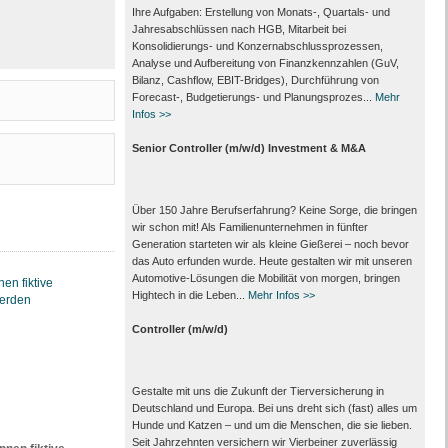
Ihre Aufgaben: Erstellung von Monats‑, Quartals‑ und
Jahresabschlüssen nach HGB, Mitarbeit bei
Konsolidierungs‑ und Konzernabschlussprozessen,
Analyse und Aufbereitung von Finanzkennzahlen (GuV,
Bilanz, Cashflow, EBIT-Bridges), Durchführung von
Forecast‑, Budgetierungs‑ und Planungsprozes...
Mehr
Infos >>
Senior Controller (m/w/d) Investment & M&A
Über 150 Jahre Berufserfahrung? Keine Sorge, die bringen
wir schon mit! Als Familienunternehmen in fünfter
Generation starteten wir als kleine Gießerei – noch bevor
das Auto erfunden wurde. Heute gestalten wir mit unseren
Automotive-Lösungen die Mobilität von morgen, bringen
Hightech in die Leben...
Mehr Infos >>
Controller (m/w/d)
Gestalte mit uns die Zukunft der Tierversicherung in
Deutschland und Europa. Bei uns dreht sich (fast) alles um
Hunde und Katzen – und um die Menschen, die sie lieben.
Seit Jahrzehnten versichern wir Vierbeiner zuverlässig