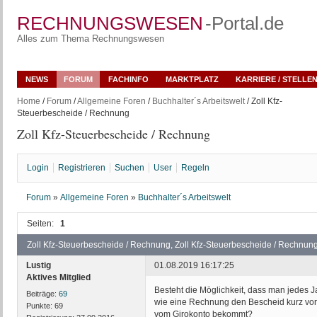
RECHNUNGSWESEN
-Portal.de
Alles zum Thema Rechnungswesen
NEWS
FORUM
FACHINFO
MARKTPLATZ
KARRIERE / STELLE
Home
/
Forum
/
Allgemeine Foren
/
Buchhalter´s Arbeitswelt
/ Zoll Kfz-
Steuerbescheide / Rechnung
Zoll Kfz-Steuerbescheide / Rechnung
Login
Registrieren
Suchen
User
Regeln
Forum
»
Allgemeine Foren
»
Buchhalter´s Arbeitswelt
Seiten:
1
Zoll Kfz-Steuerbescheide / Rechnung, Zoll Kfz-Steuerbescheide / Rechnun
Lustig
01.08.2019 16:17:25
Aktives Mitglied
Besteht die Möglichkeit, dass man jedes J
Beiträge:
69
wie eine Rechnung den Bescheid kurz vo
Punkte:
69
vom Girokonto bekommt?