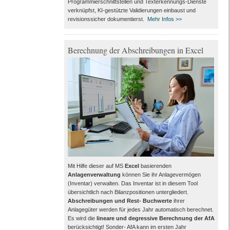
Programmierschnittstellen und Texterkennungs-Dienste
verknüpfst, KI-gestützte Validierungen einbaust und
revisionssicher dokumentierst.
Mehr Infos >>
Berechnung der Abschreibungen in Excel
Mit Hilfe dieser auf MS
Excel
basierenden
Anlagenverwaltung
können Sie ihr Anlagevermögen
(Inventar) verwalten. Das Inventar ist in diesem Tool
übersichtlich nach Bilanzpositionen untergliedert.
Abschreibungen und Rest- Buchwerte
ihrer
Anlagegüter werden für jedes Jahr automatisch berechnet.
Es wird die
lineare und degressive Berechnung der AfA
berücksichtigt! Sonder- AfA kann im ersten Jahr