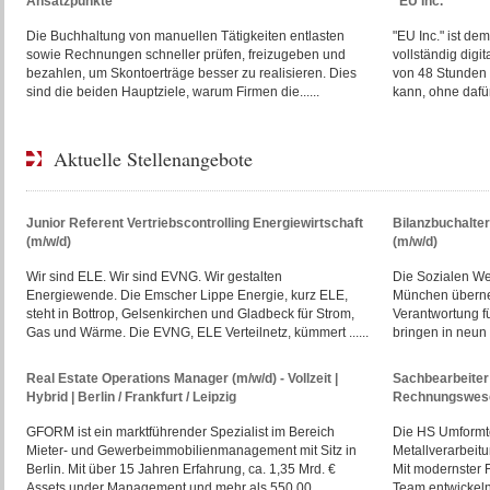
Ansatzpunkte
"EU Inc."
Die Buchhaltung von manuellen Tätigkeiten entlasten
"EU Inc." ist d
sowie Rechnungen schneller prüfen, freizugeben und
vollständig digi
bezahlen, um Skontoerträge besser zu realisieren. Dies
von 48 Stunden 
sind die beiden Hauptziele, warum Firmen die......
kann, ohne dafür 
Aktuelle Stellenangebote
Junior Referent Vertriebscontrolling Energiewirtschaft
Bilanzbuchalte
(m/w/d)
(m/w/d)
Wir sind ELE. Wir sind EVNG. Wir gestalten
Die Sozialen W
Energiewende. Die Emscher Lippe Energie, kurz ELE,
München überne
steht in Bottrop, Gelsenkirchen und Gladbeck für Strom,
Verantwortung f
Gas und Wärme. Die EVNG, ELE Verteilnetz, kümmert ......
bringen in neun E
Real Estate Operations Manager (m/w/d) - Vollzeit |
Sachbearbeiter 
Hybrid | Berlin / Frankfurt / Leipzig
Rechnungswese
GFORM ist ein marktführender Spezialist im Bereich
Die HS Umformte
Mieter- und Gewerbeimmobilienmanagement mit Sitz in
Metallverarbeit
Berlin. Mit über 15 Jahren Erfahrung, ca. 1,35 Mrd. €
Mit modernster 
Assets under Management und mehr als 550.00......
Team entwickeln 