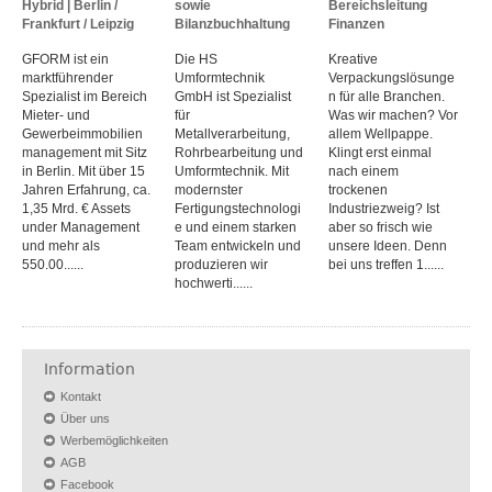
Hybrid | Berlin /
sowie
Bereichsleitung
Frankfurt / Leipzig
Bilanzbuchhaltung
Finanzen
GFORM ist ein
Die HS
Kreative
marktführender
Umformtechnik
Verpackungslösunge
Spezialist im Bereich
GmbH ist Spezialist
n für alle Branchen.
Mieter- und
für
Was wir machen? Vor
Gewerbeimmobilien
Metallverarbeitung,
allem Wellpappe.
management mit Sitz
Rohrbearbeitung und
Klingt erst einmal
in Berlin. Mit über 15
Umformtechnik. Mit
nach einem
Jahren Erfahrung, ca.
modernster
trockenen
1,35 Mrd. € Assets
Fertigungstechnologi
Industriezweig? Ist
under Management
e und einem starken
aber so frisch wie
und mehr als
Team entwickeln und
unsere Ideen. Denn
550.00......
produzieren wir
bei uns treffen 1......
hochwerti......
Information
Kontakt
Über uns
Werbemöglichkeiten
AGB
Facebook