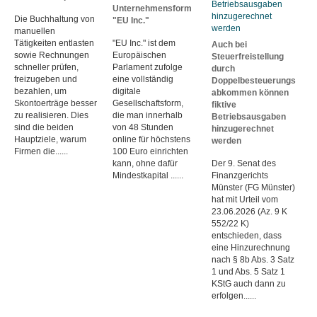
Unternehmensform
Die Buchhaltung von
"EU Inc."
manuellen
Tätigkeiten entlasten
"EU Inc." ist dem
Auch bei
sowie Rechnungen
Europäischen
Steuerfreistellung
schneller prüfen,
Parlament zufolge
durch
freizugeben und
eine vollständig
Doppelbesteuerungs
bezahlen, um
digitale
abkommen können
Skontoerträge besser
Gesellschaftsform,
fiktive
zu realisieren. Dies
die man innerhalb
Betriebsausgaben
sind die beiden
von 48 Stunden
hinzugerechnet
Hauptziele, warum
online für höchstens
werden
Firmen die......
100 Euro einrichten
kann, ohne dafür
Der 9. Senat des
Mindestkapital ......
Finanzgerichts
Münster (FG Münster)
hat mit Urteil vom
23.06.2026 (Az. 9 K
552/22 K)
entschieden, dass
eine Hinzurechnung
nach § 8b Abs. 3 Satz
1 und Abs. 5 Satz 1
KStG auch dann zu
erfolgen......