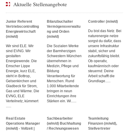
Aktuelle Stellenangebote
Junior Referent
Bilanzbuchalter
Controller (m/w/d)
Vertriebscontrolling
Vermögensverwaltu
Du bist das Netz. Bei
Energiewirtschaft
ng und Orden
naturenergie netze
(m/w/d)
(m/w/d)
sorgst du dafür, dass
Wir sind ELE. Wir
Die Sozialen Werke
unsere Infrastruktur
sind EVNG. Wir
der Barmherzigen
stabil, sicher und
gestalten
Schwestern München
zukunftsfähig bleibt.
Energiewende. Die
übernehmen in
Ob operativ,
Emscher Lippe
Medizin, Pflege und
kaufmännisch oder
Energie, kurz ELE,
Bildung
steuernd: Deine
steht in Bottrop,
Verantwortung für
Arbeit schafft die
Gelsenkirchen und
Menschen. Rund
Grundlage......
Gladbeck für Strom,
1.000 Mitarbeitende
Gas und Wärme. Die
bringen in neun
EVNG, ELE
Einrichtungen ihre
Verteilnetz, kümmert
Stärken ein. Wi......
......
Real Estate
Sachbearbeiter
Teamleitung
Operations Manager
(w/m/d) Buchhaltung
Finanzen (m/w/d),
(m/w/d) - Vollzeit |
/ Rechnungswesen
Stellvertreter