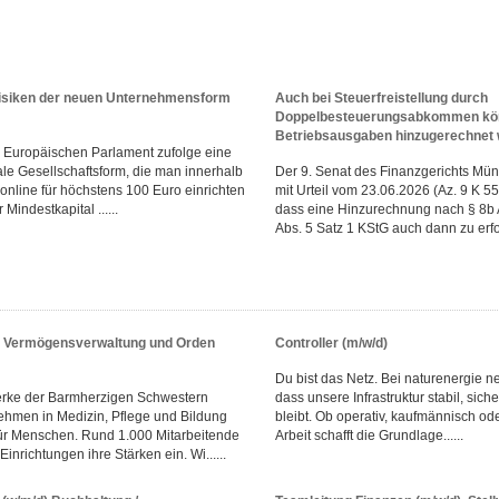
isiken der neuen Unternehmensform
Auch bei Steuerfreistellung durch
Doppelbesteuerungsabkommen könn
Betriebsausgaben hinzugerechnet
em Europäischen Parlament zufolge eine
tale Gesellschaftsform, die man innerhalb
Der 9. Senat des Finanzgerichts Mün
online für höchstens 100 Euro einrichten
mit Urteil vom 23.06.2026 (Az. 9 K 5
Mindestkapital ......
dass eine Hinzurechnung nach § 8b 
Abs. 5 Satz 1 KStG auch dann zu erfol
r Vermögensverwaltung und Orden
Controller (m/w/d)
Du bist das Netz. Bei naturenergie ne
erke der Barmherzigen Schwestern
dass unsere Infrastruktur stabil, sich
hmen in Medizin, Pflege und Bildung
bleibt. Ob operativ, kaufmännisch od
ür Menschen. Rund 1.000 Mitarbeitende
Arbeit schafft die Grundlage......
inrichtungen ihre Stärken ein. Wi......