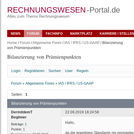
RECHNUNGSWESEN
-Portal.de
Alles zum Thema Rechnungswesen
NEWS
FORUM
FACHINFO
MARKTPLATZ
KARRIERE / STELLE
Home
/
Forum
/
Allgemeine Foren
/
IAS / IFRS / US-GAAP
/ Bilanzierung
von Prämienpunkten
Bilanzierung von Prämienpunkten
Login
Registrieren
Suchen
User
Regeln
Forum
»
Allgemeine Foren
»
IAS / IFRS / US-GAAP
Seiten:
1
Bilanzierung von Prämienpunkten
DermitdemT
22.09.2019 18:24:58
Beginner
Hallo,
Beiträge:
1
Punkte:
1
da die jeweiligen Standards nix preisgeben 