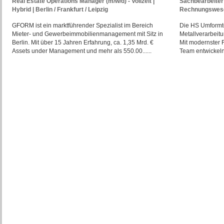
Real Estate Operations Manager (m/w/d) - Vollzeit |
Sachbearbeiter 
Hybrid | Berlin / Frankfurt / Leipzig
Rechnungswese
GFORM ist ein marktführender Spezialist im Bereich
Die HS Umformte
Mieter- und Gewerbeimmobilienmanagement mit Sitz in
Metallverarbeit
Berlin. Mit über 15 Jahren Erfahrung, ca. 1,35 Mrd. €
Mit modernster 
Assets under Management und mehr als 550.00......
Team entwickeln 