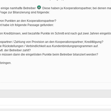
 einige namhafte Betreiber
Diese haben ja Kooperationspartner, bei denen ma
age zur Bilanzierung sind folgende:
f von Punkten an den Kooperationspartner?
icht habe ich folgende Passage gefunden:
 Kreditzinsen, weil bezahlte Punkte im Schnitt erst nach gut zwei Jahren eingelö
spartner / Zahlung von Provision an den Kooperationspartner; Kredittilgung?
ne Rückstellungen / Verbindlichkeit aus Kundenbindungsprogrammen auf.
tl. der Betreiber zahlt?
e müssen dann die eingelösten Punkte beim Betreiber bilanziert werden?
 bringen.