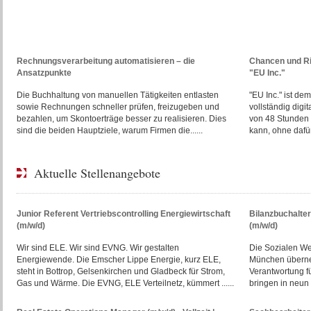
Rechnungsverarbeitung automatisieren – die
Chancen und R
Ansatzpunkte
"EU Inc."
Die Buchhaltung von manuellen Tätigkeiten entlasten
"EU Inc." ist d
sowie Rechnungen schneller prüfen, freizugeben und
vollständig digi
bezahlen, um Skontoerträge besser zu realisieren. Dies
von 48 Stunden 
sind die beiden Hauptziele, warum Firmen die......
kann, ohne dafür 
Aktuelle Stellenangebote
Junior Referent Vertriebscontrolling Energiewirtschaft
Bilanzbuchalte
(m/w/d)
(m/w/d)
Wir sind ELE. Wir sind EVNG. Wir gestalten
Die Sozialen W
Energiewende. Die Emscher Lippe Energie, kurz ELE,
München überne
steht in Bottrop, Gelsenkirchen und Gladbeck für Strom,
Verantwortung f
Gas und Wärme. Die EVNG, ELE Verteilnetz, kümmert ......
bringen in neun E