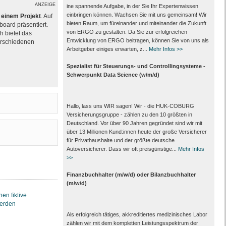
ANZEIGE
ine spannende Aufgabe, in der Sie Ihr Expertenwissen
einbringen können. Wachsen Sie mit uns gemeinsam! Wir
einem Projekt
. Auf
bieten Raum, um füreinander und miteinander die Zukunft
board präsentiert.
von ERGO zu gestalten. Da Sie zur erfolgreichen
 bietet das
Entwicklung von ERGO beitragen, können Sie von uns als
erschiedenen
Arbeitgeber einiges erwarten, z...
Mehr Infos >>
Spezialist für Steuerungs- und Controllingsysteme -
Schwerpunkt Data Science (w/m/d)
Hallo, lass uns WIR sagen! Wir - die HUK-COBURG
Versicherungsgruppe - zählen zu den 10 größten in
Deutschland. Vor über 90 Jahren gegründet sind wir mit
über 13 Millionen Kund:innen heute der große Versicherer
für Privathaushalte und der größte deutsche
Autoversicherer. Dass wir oft preisgünstige...
Mehr Infos
>>
Finanzbuchhalter (m/w/d) oder Bilanzbuchhalter
(m/w/d)
Als erfolgreich tätiges, akkreditiertes medizinisches Labor
zählen wir mit dem kompletten Leistungs­spektrum der