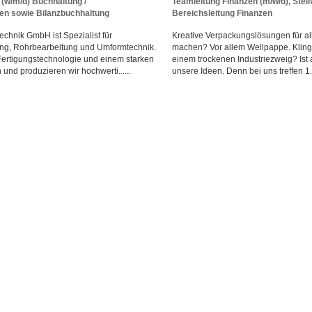
(w/m/d) Buchhaltung /
Teamleitung Finanzen (m/w/d), Stell
n sowie Bilanzbuchhaltung
Bereichsleitung Finanzen
chnik GmbH ist Spezialist für
Kreative Verpackungslösungen für al
ung, Rohrbearbeitung und Umformtechnik.
machen? Vor allem Wellpappe. Klingt
Fertigungstechnologie und einem starken
einem trockenen Industriezweig? Ist a
und produzieren wir hochwerti......
unsere Ideen. Denn bei uns treffen 1...