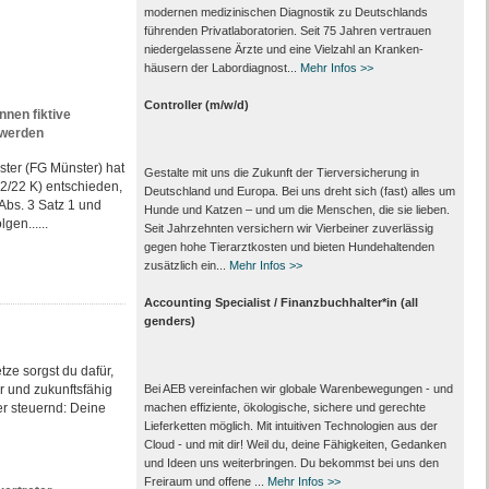
modernen medizinischen Diagnostik zu Deutschlands
führenden Privat­laboratorien. Seit 75 Jahren vertrauen
nieder­gelassene Ärzte und eine Vielzahl an Kranken­
häusern der Labor­diagnost...
Mehr Infos >>
Controller (m/w/d)
en fiktive
 werden
ster (FG Münster) hat
Gestalte mit uns die Zukunft der Tierversicherung in
52/22 K) entschieden,
Deutschland und Europa. Bei uns dreht sich (fast) alles um
Abs. 3 Satz 1 und
Hunde und Katzen – und um die Menschen, die sie lieben.
gen......
Seit Jahrzehnten versichern wir Vierbeiner zuverlässig
gegen hohe Tierarztkosten und bieten Hundehaltenden
zusätzlich ein...
Mehr Infos >>
Accounting Specialist / Finanzbuchhalter*in (all
genders)
tze sorgst du dafür,
Bei AEB vereinfachen wir globale Warenbewegungen - und
er und zukunftsfähig
machen effiziente, ökologische, sichere und gerechte
er steuernd: Deine
Lieferketten möglich. Mit intuitiven Technologien aus der
Cloud - und mit dir! Weil du, deine Fähigkeiten, Gedanken
und Ideen uns weiterbringen. Du bekommst bei uns den
Freiraum und offene ...
Mehr Infos >>