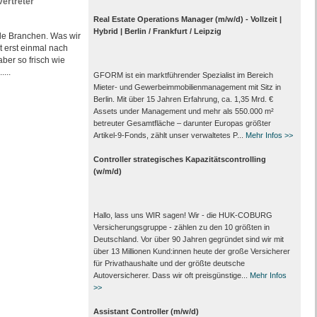
vertreter
Real Estate Operations Manager (m/w/d) - Vollzeit |
Hybrid | Berlin / Frankfurt / Leipzig
le Branchen. Was wir
 erst einmal nach
ber so frisch wie
...
GFORM ist ein marktführender Spezialist im Bereich
Mieter- und Gewerbeimmobilienmanagement mit Sitz in
Berlin. Mit über 15 Jahren Erfahrung, ca. 1,35 Mrd. €
Assets under Management und mehr als 550.000 m²
betreuter Gesamtfläche – darunter Europas größter
Artikel-9-Fonds, zählt unser verwaltetes P...
Mehr Infos >>
Controller strategisches Kapazitätscontrolling
(w/m/d)
Hallo, lass uns WIR sagen! Wir - die HUK-COBURG
Versicherungsgruppe - zählen zu den 10 größten in
Deutschland. Vor über 90 Jahren gegründet sind wir mit
über 13 Millionen Kund:innen heute der große Versicherer
für Privathaushalte und der größte deutsche
Autoversicherer. Dass wir oft preisgünstige...
Mehr Infos
>>
Assistant Controller (m/w/d)