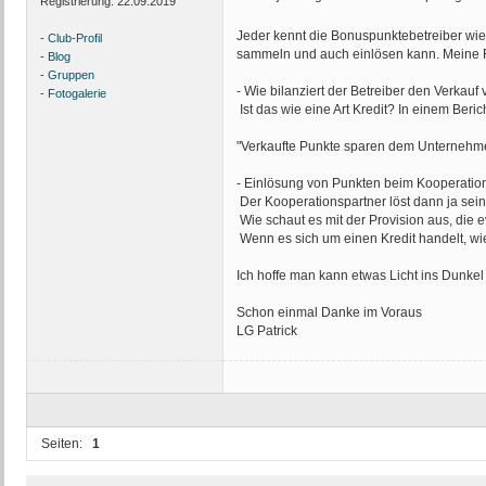
Registrierung:
22.09.2019
Jeder kennt die Bonuspunktebetreiber wie
-
Club-Profil
sammeln und auch einlösen kann. Meine Fr
-
Blog
-
Gruppen
- Wie bilanziert der Betreiber den Verkau
-
Fotogalerie
Ist das wie eine Art Kredit? In einem Ber
"Verkaufte Punkte sparen dem Unternehmen
- Einlösung von Punkten beim Kooperation
Der Kooperationspartner löst dann ja sei
Wie schaut es mit der Provision aus, die ev
Wenn es sich um einen Kredit handelt, wi
Ich hoffe man kann etwas Licht ins Dunkel
Schon einmal Danke im Voraus
LG Patrick
Seiten:
1