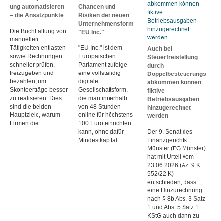
ung automatisieren
Chancen und
– die Ansatzpunkte
Risiken der neuen
Unternehmensform
Die Buchhaltung von
"EU Inc."
manuellen
Tätigkeiten entlasten
"EU Inc." ist dem
Auch bei
sowie Rechnungen
Europäischen
Steuerfreistellung
schneller prüfen,
Parlament zufolge
durch
freizugeben und
eine vollständig
Doppelbesteuerungs
bezahlen, um
digitale
abkommen können
Skontoerträge besser
Gesellschaftsform,
fiktive
zu realisieren. Dies
die man innerhalb
Betriebsausgaben
sind die beiden
von 48 Stunden
hinzugerechnet
Hauptziele, warum
online für höchstens
werden
Firmen die......
100 Euro einrichten
kann, ohne dafür
Der 9. Senat des
Mindestkapital ......
Finanzgerichts
Münster (FG Münster)
hat mit Urteil vom
23.06.2026 (Az. 9 K
552/22 K)
entschieden, dass
eine Hinzurechnung
nach § 8b Abs. 3 Satz
1 und Abs. 5 Satz 1
KStG auch dann zu