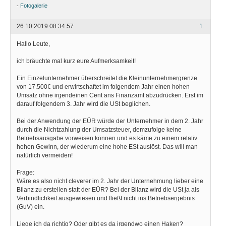
-
Fotogalerie
26.10.2019 08:34:57
1.
Hallo Leute,
ich bräuchte mal kurz eure Aufmerksamkeit!
Ein Einzelunternehmer überschreitet die Kleinunternehmergrenze
von 17.500€ und erwirtschaftet im folgendem Jahr einen hohen
Umsatz ohne irgendeinen Cent ans Finanzamt abzudrücken. Erst im
darauf folgendem 3. Jahr wird die USt beglichen.
Bei der Anwendung der EÜR würde der Unternehmer in dem 2. Jahr
durch die Nichtzahlung der Umsatzsteuer, demzufolge keine
Betriebsausgabe vorweisen können und es käme zu einem relativ
hohen Gewinn, der wiederum eine hohe ESt auslöst. Das will man
natürlich vermeiden!
Frage:
Wäre es also nicht cleverer im 2. Jahr der Unternehmung lieber eine
Bilanz zu erstellen statt der EÜR? Bei der Bilanz wird die USt ja als
Verbindlichkeit ausgewiesen und fließt nicht ins Betriebsergebnis
(GuV) ein.
Liege ich da richtig? Oder gibt es da irgendwo einen Haken?