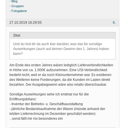
-
Blog
-
Gruppen
-
Fotogalerie
27.10.2019 16:29:55
6.
Zitat
Und du bist dir da auch klar darüber, was das für sonstige
Auswirkungen (auch auf deinen Gewinn des 1. Jahres) haben
kann?
Am Ende des ersten Jahres wären lediglich Lieferverbindlichkeiten
in Höhe von ca. 1.000€ aufzunehmen. Eine USt-Verbindlichkeit
besteht nicht, weil er da noch Kleinunternehmer war. Es existieren
des Weiteren keine Forderungen, da die Kunden im Laden direkt
bezahlen. Der Ausgabegewinn wäre also relativ überschaubar.
Sonstige Auswirkungen sehe ich erstmal nur für die
Eröffnungsbilanz:
- Inventur der Betriebs- u. Geschäftsausstattung
- jährliche Bestandsaufnahme der Waren (müsste anhand der
letzten Lieferrechnung im Dezember geschätzt werden)
...sonst fällt mir nix besonderes ein