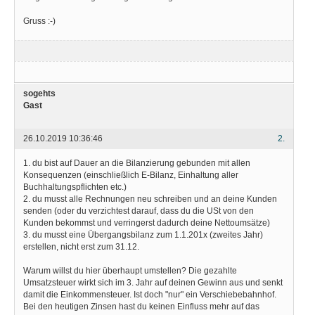
Gruss :-)
sogehts
Gast
26.10.2019 10:36:46
2.
1. du bist auf Dauer an die Bilanzierung gebunden mit allen
Konsequenzen (einschließlich E-Bilanz, Einhaltung aller
Buchhaltungspflichten etc.)
2. du musst alle Rechnungen neu schreiben und an deine Kunden
senden (oder du verzichtest darauf, dass du die USt von den
Kunden bekommst und verringerst dadurch deine Nettoumsätze)
3. du musst eine Übergangsbilanz zum 1.1.201x (zweites Jahr)
erstellen, nicht erst zum 31.12.
Warum willst du hier überhaupt umstellen? Die gezahlte
Umsatzsteuer wirkt sich im 3. Jahr auf deinen Gewinn aus und senkt
damit die Einkommensteuer. Ist doch "nur" ein Verschiebebahnhof.
Bei den heutigen Zinsen hast du keinen Einfluss mehr auf das