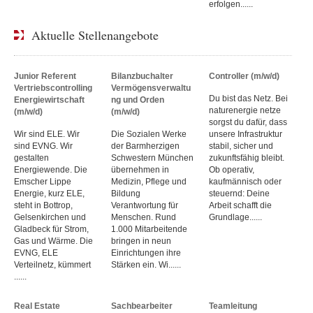
erfolgen......
Aktuelle Stellenangebote
Junior Referent
Bilanzbuchalter
Controller (m/w/d)
Vertriebscontrolling
Vermögensverwaltu
Du bist das Netz. Bei
Energiewirtschaft
ng und Orden
naturenergie netze
(m/w/d)
(m/w/d)
sorgst du dafür, dass
Wir sind ELE. Wir
Die Sozialen Werke
unsere Infrastruktur
sind EVNG. Wir
der Barmherzigen
stabil, sicher und
gestalten
Schwestern München
zukunftsfähig bleibt.
Energiewende. Die
übernehmen in
Ob operativ,
Emscher Lippe
Medizin, Pflege und
kaufmännisch oder
Energie, kurz ELE,
Bildung
steuernd: Deine
steht in Bottrop,
Verantwortung für
Arbeit schafft die
Gelsenkirchen und
Menschen. Rund
Grundlage......
Gladbeck für Strom,
1.000 Mitarbeitende
Gas und Wärme. Die
bringen in neun
EVNG, ELE
Einrichtungen ihre
Verteilnetz, kümmert
Stärken ein. Wi......
......
Real Estate
Sachbearbeiter
Teamleitung