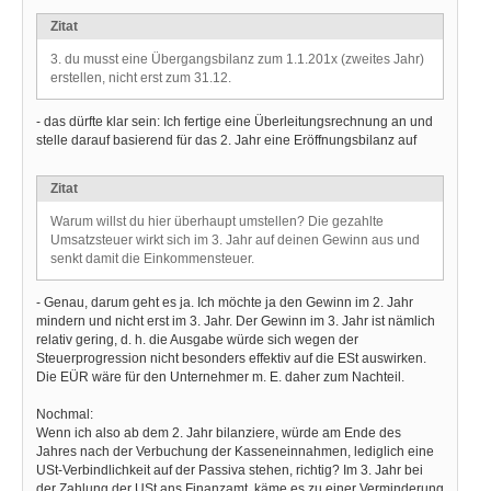
Zitat
3. du musst eine Übergangsbilanz zum 1.1.201x (zweites Jahr)
erstellen, nicht erst zum 31.12.
- das dürfte klar sein: Ich fertige eine Überleitungsrechnung an und
stelle darauf basierend für das 2. Jahr eine Eröffnungsbilanz auf
Zitat
Warum willst du hier überhaupt umstellen? Die gezahlte
Umsatzsteuer wirkt sich im 3. Jahr auf deinen Gewinn aus und
senkt damit die Einkommensteuer.
- Genau, darum geht es ja. Ich möchte ja den Gewinn im 2. Jahr
mindern und nicht erst im 3. Jahr. Der Gewinn im 3. Jahr ist nämlich
relativ gering, d. h. die Ausgabe würde sich wegen der
Steuerprogression nicht besonders effektiv auf die ESt auswirken.
Die EÜR wäre für den Unternehmer m. E. daher zum Nachteil.
Nochmal:
Wenn ich also ab dem 2. Jahr bilanziere, würde am Ende des
Jahres nach der Verbuchung der Kasseneinnahmen, lediglich eine
USt-Verbindlichkeit auf der Passiva stehen, richtig? Im 3. Jahr bei
der Zahlung der USt ans Finanzamt, käme es zu einer Verminderung