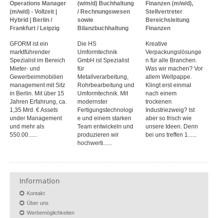
Operations Manager
(w/m/d) Buchhaltung
Finanzen (m/w/d),
(m/w/d) - Vollzeit |
/ Rechnungswesen
Stellvertreter
Hybrid | Berlin /
sowie
Bereichsleitung
Frankfurt / Leipzig
Bilanzbuchhaltung
Finanzen
GFORM ist ein
Die HS
Kreative
marktführender
Umformtechnik
Verpackungslösunge
Spezialist im Bereich
GmbH ist Spezialist
n für alle Branchen.
Mieter- und
für
Was wir machen? Vor
Gewerbeimmobilien
Metallverarbeitung,
allem Wellpappe.
management mit Sitz
Rohrbearbeitung und
Klingt erst einmal
in Berlin. Mit über 15
Umformtechnik. Mit
nach einem
Jahren Erfahrung, ca.
modernster
trockenen
1,35 Mrd. € Assets
Fertigungstechnologi
Industriezweig? Ist
under Management
e und einem starken
aber so frisch wie
und mehr als
Team entwickeln und
unsere Ideen. Denn
550.00......
produzieren wir
bei uns treffen 1......
hochwerti......
Information
Kontakt
Über uns
Werbemöglichkeiten