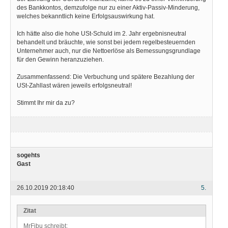
des Bankkontos, demzufolge nur zu einer Aktiv-Passiv-Minderung,
welches bekanntlich keine Erfolgsauswirkung hat.
Ich hätte also die hohe USt-Schuld im 2. Jahr ergebnisneutral
behandelt und bräuchte, wie sonst bei jedem regelbesteuernden
Unternehmer auch, nur die Nettoerlöse als Bemessungsgrundlage
für den Gewinn heranzuziehen.
Zusammenfassend: Die Verbuchung und spätere Bezahlung der
USt-Zahllast wären jeweils erfolgsneutral!
Stimmt Ihr mir da zu?
sogehts
Gast
26.10.2019 20:18:40
5.
Zitat
MrFibu schreibt: