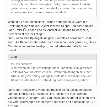
besagt ja, dass man die Eröffnungsbilanz zeitnah erstellen
muss (ob man diese dann gleichzeitig dem Finanzamt bekannt
geben muss, kann ich nicht eindeutig aus der Rechtssprechung
entnehmen...klar, besser wäre es natürlich).
Wenn die Erklärung für Jahr 1 schon abgegeben ist, wäre die
Eröffnungsbilanz für Jahr 2 jetzt sowieso zu spät - du hast nämlich
Jahr 1 mit EÜR erklärt und die Absicht, auf Bilanz zu wechseln,
hierbei nicht berücksichtigt.
Und - wenn eine Bp angekündigt ist - könnte es sowieso zu spät
sein. Die Betriebsprüfer sehen sich hier schon sehr genau an, ob es
Gründe für einen Wechsel gibt, der betriebswirtschaftlich Sinn
macht.
Zitat
MrFibu schreibt:
Also: Wenn ein Steuerpflichtiger dem Finanzamt zum gleichem
Zeitpunkt zwei unterschiedliche Gewinnermittlungen mit einer
Überleitungsrechnung vorlegt, müsste das Finanzamt bzw. der
Betriebsprüfer diese Entscheidung doch akzeptieren, oder?.
Nein, denn spätestens, wenn die Bescheide für das abgelaufene
Jahr bestandskräftig geworden sind, gibt es nur noch wenige
Gründe diese zu ändern. Und zugunsten des Steuerpflichtigen sind
die Voraussetzungen schon recht hoch (siehe dir einmal die §§ 172
ff. AO an).