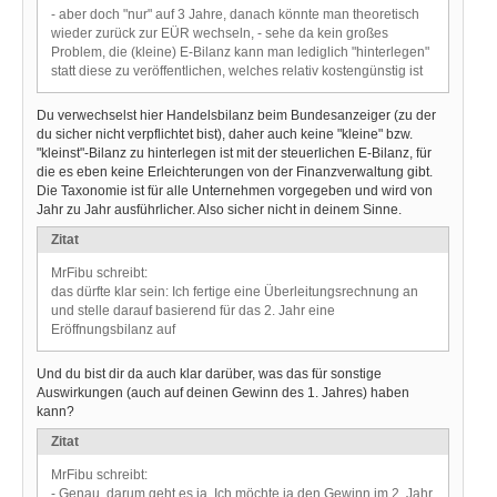
- aber doch "nur" auf 3 Jahre, danach könnte man theoretisch
wieder zurück zur EÜR wechseln, - sehe da kein großes
Problem, die (kleine) E-Bilanz kann man lediglich "hinterlegen"
statt diese zu veröffentlichen, welches relativ kostengünstig ist
Du verwechselst hier Handelsbilanz beim Bundesanzeiger (zu der
du sicher nicht verpflichtet bist), daher auch keine "kleine" bzw.
"kleinst"-Bilanz zu hinterlegen ist mit der steuerlichen E-Bilanz, für
die es eben keine Erleichterungen von der Finanzverwaltung gibt.
Die Taxonomie ist für alle Unternehmen vorgegeben und wird von
Jahr zu Jahr ausführlicher. Also sicher nicht in deinem Sinne.
Zitat
MrFibu schreibt:
das dürfte klar sein: Ich fertige eine Überleitungsrechnung an
und stelle darauf basierend für das 2. Jahr eine
Eröffnungsbilanz auf
Und du bist dir da auch klar darüber, was das für sonstige
Auswirkungen (auch auf deinen Gewinn des 1. Jahres) haben
kann?
Zitat
MrFibu schreibt:
- Genau, darum geht es ja. Ich möchte ja den Gewinn im 2. Jahr