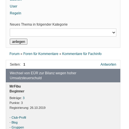
User
Regeln
Neues Thema in folgender Kategorie
Forum
»
Foren für Kommentare
»
Kommentare für Fachinfo
Seiten:
1
Antworten
Wechsel von EÜR zur Bilanz wegen hoher
Umsatzsteuerschuld
MrFibu
Beginner
Beiträge:
3
Punkte:
3
Registrierung:
26.10.2019
-
Club-Profil
-
Blog
-
Gruppen