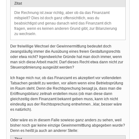
Zitat
Die Rechnung ist zwar richtig, aber ob da das Finanzamt
mitspielt? Dies ist doch ganz offensichtlich, was du
beabsichtigst und genau danach wird das Finanzamt dich
fragen, wenn es keinen anderen Grund gibt, zur Bilanzierung
zu wechseln.
Der freiwillige Wechsel der Gewinnermittlung bedeutet doch
zwangsläufig immer die Ausübung eines freien Gestaltungsrechts
oder etwa nicht? Irgendwelche Gründe hat man doch immer, wenn
man sich diese Arbeit macht. Darf dieses Recht etwa dann nicht zur
Steueroptimierung ausgeübt werden?
Ich frage mich nur, ob das Finanzamt es akzeptiert vor vollendeten
Tatsachen gestellt zu werden, vor allem wenn eine Betriebsprüfung
im Raum steht. Denn die Rechtsprechung besagt ja, dass man die
Eröffnungsbilanz zeitnah erstellen muss (ob man diese dann
gleichzeitig dem Finanzamt bekannt geben muss, kann ich nicht
eindeutig aus der Rechtssprechung entnehmen...klar, besser wäre
es natürlich).
Oder wäre es in diesem Falle sowieso ganz anders zu sehen, weil
bisher noch gar keine einzige Gewinnermittlung abgegeben wurde?
Denn es heißt ja auch an anderer Stelle:
Zitat