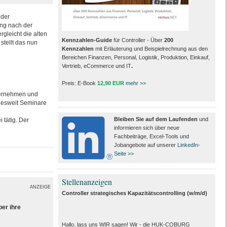
 der
ng nach der
gleicht die alten
Kennzahlen-Guide
für Controller - Über
200
tellt das nun
Kennzahlen
mit Erläuterung und Beispielrechnung aus den
Bereichen Finanzen, Personal, Logistik, Produktion, Einkauf,
Vertrieb, eCommerce und IT
.
Preis: E-Book
12,90 EUR
mehr >>
nternehmen und
ndesweit Seminare
Bleiben Sie auf dem Laufenden
und
 tätig. Der
informieren sich über neue
Fachbeiträge, Excel-Tools und
Jobangebote auf unserer
LinkedIn-
Seite >>
Stellenanzeigen
ANZEIGE
Controller strategisches Kapazitätscontrolling (w/m/d)
ber ihre
Hallo, lass uns WIR sagen! Wir - die HUK-COBURG