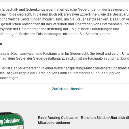
r Erbschaft- und Schenkungsteuer hat erhebliche Neuerungen in der Besteuerung
achfolge gebracht. In diesem Buch erklären zwei Expertinnen, wie die Besteueru
 und welche Gestaltungen möglich sind, um die Steuerlast zu senken. Das Buch ver
 gesetzlichen Vorschriften für das Vererben und Übertragen von Unternehmen und s
tsystem der Unternehmensbesteuerung dar. Es gibt klare Erläuterungen und
ehlungen für sichere Entscheidungen, mit denen Sie Steuern sparen.
en
aas ist Rechtsanwältin und Fachanwältin für Steuerrecht. Sie berät und vertritt U
 auf dem Gebiet der Steuergestaltung. Zusätzlich ist sie Fachautorin und hält bu
ller ist als Steuerberaterin in einer Wirtschaftsprüfungs-und Steuerberatungskanzlei
er Tätigkeit liegt in der Beratung von Familienunternehmen und Planung von
nachfolgen.
Zurück zur Übersicht
Excel Vesting Calculator - Behalten Sie den Überblick ü
Mitarbeiteroptionen