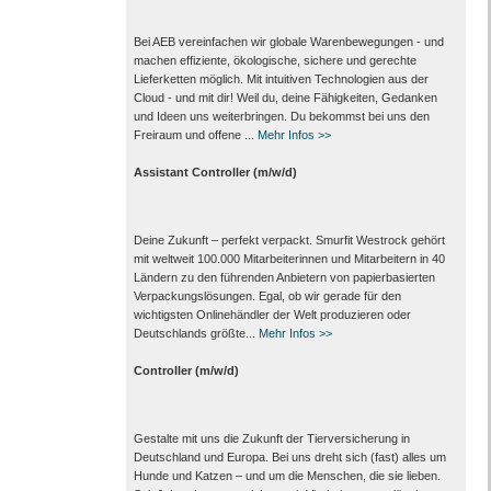
Bei AEB vereinfachen wir globale Warenbewegungen - und
machen effiziente, ökologische, sichere und gerechte
Lieferketten möglich. Mit intuitiven Technologien aus der
Cloud - und mit dir! Weil du, deine Fähigkeiten, Gedanken
und Ideen uns weiterbringen. Du bekommst bei uns den
Freiraum und offene ...
Mehr Infos >>
Assistant Controller (m/w/d)
Deine Zukunft – perfekt verpackt. Smurfit Westrock gehört
mit weltweit 100.000 Mitarbeiter­innen und Mitarbeitern in 40
Ländern zu den führenden Anbietern von papier­basierten
Verpackungs­lösungen. Egal, ob wir gerade für den
wichtigsten Onlinehändler der Welt produzieren oder
Deutschlands größte...
Mehr Infos >>
Controller (m/w/d)
Gestalte mit uns die Zukunft der Tierversicherung in
Deutschland und Europa. Bei uns dreht sich (fast) alles um
Hunde und Katzen – und um die Menschen, die sie lieben.