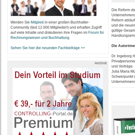
Die Reform de
Unternehmensn
Reform abläuft
Werden Sie
Mitglied
in einer großen Buchhalter-
und die neuen
Community (fast 12.000 Mitglieder!) und erhalten Zugriff
gültige Gesam
auf viele Inhalte und diskutieren ihre Fragen im
Forum für
Handlungsempf
Rechnungswesen und Buchhaltung
.
Die Autorinn
Sehen Sie hier die neuesten Fachbeiträge >>
Dr. Ingeborg H
Privatpersonen
ANZEIGE
und Vorträge.
Julia Maria Mü
Schwerpunkt d
Unternehmens