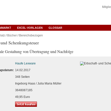
Mitgli
ENMARKT
EXCEL-VORLAGEN
GLOSSAR
latz
/
Bücher
/
Bereichsbezogen
 und Schenkungsteuer
ale Gestaltung von Übertragung und Nachfolge
Haufe Lexware
ngsdatum:
14.02.2017
348 Seiten
Ingeborg Haas / Julia Maria Müller
3648087185
49,95 Euro