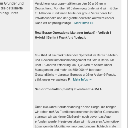
 für Gründer und
Versicherungsgruppe - zählen zu den 10 größten in
ie detaillierte
Deutschland. Vor über 90 Jahren gegründet sind wir mit über
 bzgl. ihrer
13 Millionen Kund:innen heute der große Versicherer für
Privathaushalte und der größte deutsche Autoversicherer.
Dass wir oft preisgünstige...
Mehr Infos >>
Real Estate Operations Manager (m/w/d) - Vollzeit |
Hybrid | Berlin / Frankfurt / Leipzig
GFORM ist ein marktführender Spezialist im Bereich Mieter-
und Gewerbeimmobilienmanagement mit Sitz in Berlin. Mit
über 15 Jahren Erfahrung, ca. 1,35 Mrd. € Assets under
Management und mehr als 550.000 m² betreuter
Gesamtfläche – darunter Europas größter Artikel-9-Fonds,
zählt unser verwaltetes P...
Mehr Infos >>
Senior Controller (m/w/d) Investment & M&A
Über 150 Jahre Berufserfahrung? Keine Sorge, die bringen
wir schon mit! Als Familienunternehmen in fünfter Generation
starteten wir als kleine Gießerei – noch bevor das Auto
erfunden wurde. Heute gestalten wir mit unseren Automotive-
Lösungen die Mobilität von morgen, bringen Hightech in die