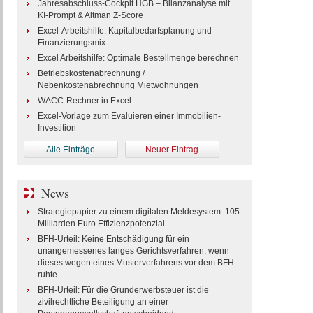
Jahresabschluss-Cockpit HGB – Bilanzanalyse mit
KI-Prompt & Altman Z-Score
Excel-Arbeitshilfe: Kapitalbedarfsplanung und
Finanzierungsmix
Excel Arbeitshilfe: Optimale Bestellmenge berechnen
Betriebskostenabrechnung /
Nebenkostenabrechnung Mietwohnungen
WACC-Rechner in Excel
Excel-Vorlage zum Evaluieren einer Immobilien-
Investition
Alle Einträge
Neuer Eintrag
News
Strategiepapier zu einem digitalen Meldesystem: 105
Milliarden Euro Effizienzpotenzial
BFH-Urteil: Keine Entschädigung für ein
unangemessenes langes Gerichtsverfahren, wenn
dieses wegen eines Musterverfahrens vor dem BFH
ruhte
BFH-Urteil: Für die Grunderwerbsteuer ist die
zivilrechtliche Beteiligung an einer