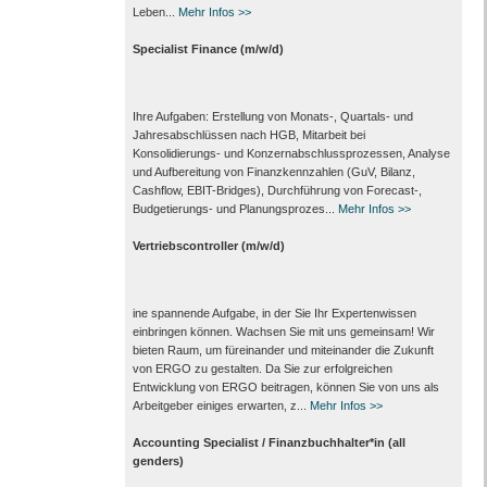
Leben...
Mehr Infos >>
Specialist Finance (m/w/d)
Ihre Aufgaben: Erstellung von Monats‑, Quartals‑ und
Jahresabschlüssen nach HGB, Mitarbeit bei
Konsolidierungs‑ und Konzernabschlussprozessen, Analyse
und Aufbereitung von Finanzkennzahlen (GuV, Bilanz,
Cashflow, EBIT-Bridges), Durchführung von Forecast‑,
Budgetierungs‑ und Planungsprozes...
Mehr Infos >>
Vertriebscontroller (m/w/d)
ine spannende Aufgabe, in der Sie Ihr Expertenwissen
einbringen können. Wachsen Sie mit uns gemeinsam! Wir
bieten Raum, um füreinander und miteinander die Zukunft
von ERGO zu gestalten. Da Sie zur erfolgreichen
Entwicklung von ERGO beitragen, können Sie von uns als
Arbeitgeber einiges erwarten, z...
Mehr Infos >>
Accounting Specialist / Finanzbuchhalter*in (all
genders)