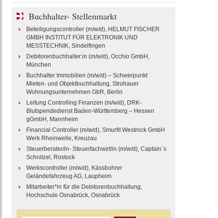
Buchhalter- Stellenmarkt
Beteiligungscontroller (m/w/d), HELMUT FISCHER
GMBH INSTITUT FÜR ELEKTRONIK UND
MESSTECHNIK, Sindelfingen
Debitorenbuchhalter:in (m/w/d), Occhio GmbH,
München
Buchhalter Immobilien (m/w/d) – Schwerpunkt
Mieten- und Objektbuchhaltung, Strohauer
Wohnungsunternehmen GbR, Berlin
Leitung Controlling Finanzen (m/w/d), DRK-
Blutspendedienst Baden-Württemberg – Hessen
gGmbH, Mannheim
Financial Controller (m/w/d), Smurfit Westrock GmbH
Werk Rheinwelle, Kreuzau
Steuerberater/in- Steuerfachwirt/in (m/w/d), Captain´s
Schnitzel, Rostock
Werkscontroller (m/w/d), Kässbohrer
Geländefahrzeug AG, Laupheim
Mitarbeiter*in für die Debitorenbuchhaltung,
Hochschule Osnabrück, Osnabrück