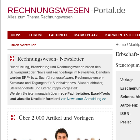
RECHNUNGSWESEN
-Portal.de
Alles zum Thema Rechnungswesen
NEWS
FORUM
FACHINFO
MARKTPLATZ
KARRIERE / STELL
Home
/
Marktp
Buch vorstellen
Erbschaft-
Rechnungswesen- Newsletter
Steueroptim
Buchführung, Bilanzierung und Rechnungswesen bilden den
Schwerpunkt der News und Fachbeiträge im Newsletter. Daneben
werden ERP- bzw. Buchführungssoftware, Rechnungswesen-
Verlag:
Seminare und Tagungen für Buchhalter bzw. Bilanzbuchhalter,
Stellenangebote und Literaturtipps vorgestellt.
Erscheinu
Werden Sie jetzt monatlich über
neue Fachbeiträge, Excel-Tools
Seitenzahl:
und aktuelle Urteile
informiert!
zur Newsletter-Anmeldung >>
Autor(en):
ISBN:
Über 2.000 Artikel und Vorlagen
Preis: