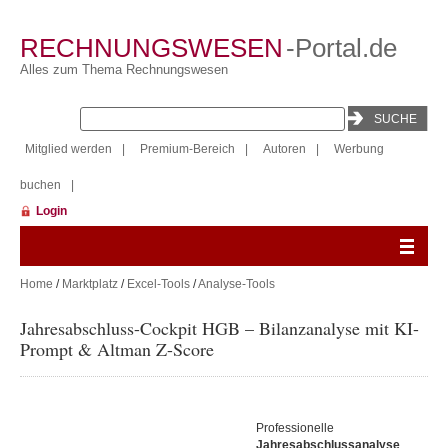
RECHNUNGSWESEN
-Portal.de
Alles zum Thema Rechnungswesen
Mitglied werden
|
Premium-Bereich
|
Autoren
|
Werbung
buchen
|
Login
Home
/
Marktplatz
/
Excel-Tools
/
Analyse-Tools
Jahresabschluss-Cockpit HGB – Bilanzanalyse mit KI-
Prompt & Altman Z-Score
Professionelle
Jahresabschlussanalyse