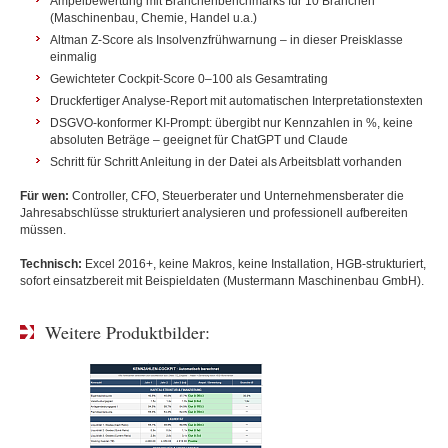
Ampelbewertung mit Branchenbenchmarks für 10 Branchen
(Maschinenbau, Chemie, Handel u.a.)
Altman Z-Score als Insolvenzfrühwarnung – in dieser Preisklasse
einmalig
Gewichteter Cockpit-Score 0–100 als Gesamtrating
Druckfertiger Analyse-Report mit automatischen Interpretationstexten
DSGVO-konformer KI-Prompt: übergibt nur Kennzahlen in %, keine
absoluten Beträge – geeignet für ChatGPT und Claude
Schritt für Schritt Anleitung in der Datei als Arbeitsblatt vorhanden
Für wen:
Controller, CFO, Steuerberater und Unternehmensberater die
Jahresabschlüsse strukturiert analysieren und professionell aufbereiten
müssen.
Technisch:
Excel 2016+, keine Makros, keine Installation, HGB-strukturiert,
sofort einsatzbereit mit Beispieldaten (Mustermann Maschinenbau GmbH).
Weitere Produktbilder: