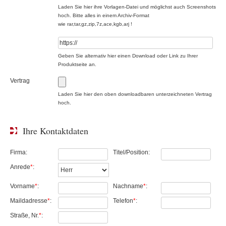
Laden Sie hier ihre Vorlagen-Datei und möglichst auch Screenshots
hoch. Bitte alles in einem Archiv-Format
wie
rar,tar,gz,zip,7z,ace,kgb,arj !
Geben Sie alternativ hier einen Download oder Link zu Ihrer
Produktseite an.
Vertrag
Laden Sie hier den oben downloadbaren unterzeichneten Vertrag
hoch.
Ihre Kontaktdaten
Firma:
Titel/Position:
Anrede
*
:
Vorname
*
:
Nachname
*
:
Maildadresse
*
:
Telefon
*
:
Straße, Nr.
*
: