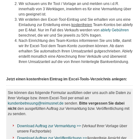
Wir schauen uns Ihr Tool / Vorlage an und melden uns i.d.R.
innerhalb von 3 Werktagen, inwiefern es für eine Vermarktung über
uns geeignet ist.
Wir erstellen den Excel-Tool-Eintrag und Sie erhalten von uns eine
Einladung zur Erstellung eines
kostenfreien
Team-Kontos bei ablefy
per E-Mail. Nur im Fall des Verkaufs werden von
ablefy Gebühren
berechnet, die wir und Sie jeweils zu 50% tragen.
Nach Einrichtung des Team-Kontos informieren Sie uns bitte, damit
wir Ihr Excel-Tool dem Team-Konto zuordnen können. Ab dann
erhalten Sie automatisch Ihren Umsatzanteil gutgeschrieben. Ablefy
erstellt monatlich eine Abrechnung Ihrer Verkäufe und überweist
Ihren Umsatzanteil auf die von Ihnen hinterlegte Bankverbindung.
Jetzt einen kostenfreien Eintrag im Excel-Tools-Verzeichnis anlegen:
Sie können das folgende Formular ausfüllen oder uns auch alle Daten zu
Ihrer Vorlage bzw. ihrem Excel-Tool per email an
kundenbetreuung@reimusnet.de
senden.
Bitte vergessen Sie dabei
nicht
den ausgefüllten Auftrag zur Vermarktung bzw. Veröffentlichung mit
zu senden.
Download Auftrag zur Vermarktung >>
(Verkauf Ihrer Vorlage über
unsere Fachportale)
Download Auftrag zur Veröffentlichung >>
(kostenfreie Ansicht der