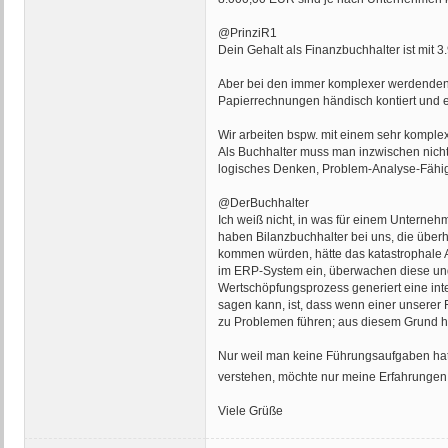
@PrinziR1
Dein Gehalt als Finanzbuchhalter ist mit 
Aber bei den immer komplexer werdenden A
Papierrechnungen händisch kontiert und e
Wir arbeiten bspw. mit einem sehr komple
Als Buchhalter muss man inzwischen nicht
logisches Denken, Problem-Analyse-Fähigk
@DerBuchhalter
Ich weiß nicht, in was für einem Unterneh
haben Bilanzbuchhalter bei uns, die über
kommen würden, hätte das katastrophale A
im ERP-System ein, überwachen diese und p
Wertschöpfungsprozess generiert eine inte
sagen kann, ist, dass wenn einer unserer
zu Problemen führen; aus diesem Grund ha
Nur weil man keine Führungsaufgaben hat, 
verstehen, möchte nur meine Erfahrungen 
Viele Grüße