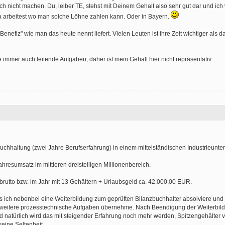
h nicht machen. Du, leiber TE, stehst mit Deinem Gehalt also sehr gut dar und ich
a arbeitest wo man solche Löhne zahlen kann. Oder in Bayern.
enefiz" wie man das heute nennt liefert. Vielen Leuten ist ihre Zeit wichtiger als 
e immer auch leitende Aufgaben, daher ist mein Gehalt hier nicht repräsentativ.
buchhaltung (zwei Jahre Berufserfahrung) in einem mittelständischen Industrieunt
hresumsatz im mittleren dreistelligen Millionenbereich.
rutto bzw. im Jahr mit 13 Gehältern + Urlaubsgeld ca. 42.000,00 EUR.
ass ich nebenbei eine Weiterbildung zum geprüften Bilanzbuchhalter absolviere u
 weitere prozesstechnische Aufgaben übernehme. Nach Beendigung der Weiterbil
d natürlich wird das mit steigender Erfahrung noch mehr werden, Spitzengehälter 
eine Seltenheit.