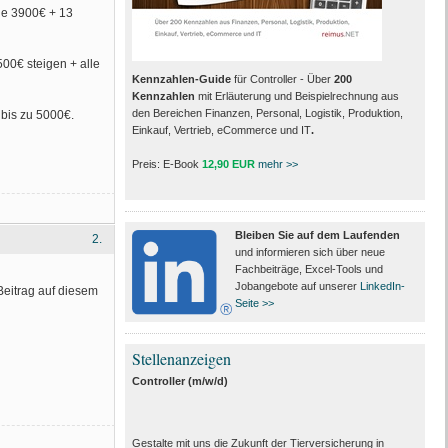
ne 3900€ + 13
00€ steigen + alle
Kennzahlen-Guide
für Controller - Über
200
Kennzahlen
mit Erläuterung und Beispielrechnung aus
den Bereichen Finanzen, Personal, Logistik, Produktion,
 bis zu 5000€.
Einkauf, Vertrieb, eCommerce und IT
.
Preis: E-Book
12,90 EUR
mehr >>
Bleiben Sie auf dem Laufenden
2.
und informieren sich über neue
Fachbeiträge, Excel-Tools und
Jobangebote auf unserer
LinkedIn-
Beitrag auf diesem
Seite >>
Stellenanzeigen
Controller (m/w/d)
Gestalte mit uns die Zukunft der Tierversicherung in