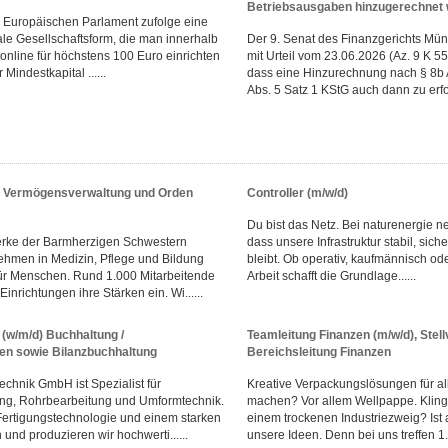
Betriebsausgaben hinzugerechnet
em Europäischen Parlament zufolge eine
tale Gesellschaftsform, die man innerhalb
Der 9. Senat des Finanzgerichts Mün
online für höchstens 100 Euro einrichten
mit Urteil vom 23.06.2026 (Az. 9 K 5
Mindestkapital ......
dass eine Hinzurechnung nach § 8b 
Abs. 5 Satz 1 KStG auch dann zu erfol
r Vermögensverwaltung und Orden
Controller (m/w/d)
Du bist das Netz. Bei naturenergie ne
erke der Barmherzigen Schwestern
dass unsere Infrastruktur stabil, sich
hmen in Medizin, Pflege und Bildung
bleibt. Ob operativ, kaufmännisch od
ür Menschen. Rund 1.000 Mitarbeitende
Arbeit schafft die Grundlage......
inrichtungen ihre Stärken ein. Wi......
(w/m/d) Buchhaltung /
Teamleitung Finanzen (m/w/d), Stell
n sowie Bilanzbuchhaltung
Bereichsleitung Finanzen
chnik GmbH ist Spezialist für
Kreative Verpackungslösungen für al
ung, Rohrbearbeitung und Umformtechnik.
machen? Vor allem Wellpappe. Klingt
Fertigungstechnologie und einem starken
einem trockenen Industriezweig? Ist a
und produzieren wir hochwerti......
unsere Ideen. Denn bei uns treffen 1...