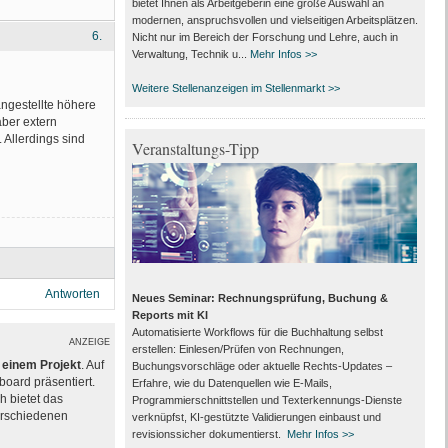
bietet Ihnen als Arbeit­geberin eine große Auswahl an
modernen, anspruchsvollen und vielseitigen Arbeits­plätzen.
6.
Nicht nur im Bereich der Forschung und Lehre, auch in
Verwaltung, Technik u...
Mehr Infos >>
Weitere Stellenanzeigen im Stellenmarkt >>
angestellte höhere
ber extern
 Allerdings sind
Veranstaltungs-Tipp
Antworten
Neues Seminar: Rechnungsprüfung, Buchung &
Reports mit KI
Automatisierte Workflows für die Buchhaltung selbst
ANZEIGE
erstellen: Einlesen/Prüfen von Rechnungen,
einem Projekt
. Auf
Buchungsvorschläge oder aktuelle Rechts-Updates –
board präsentiert.
Erfahre, wie du Datenquellen wie E-Mails,
 bietet das
Programmierschnittstellen und Texterkennungs-Dienste
erschiedenen
verknüpfst, KI-gestützte Validierungen einbaust und
revisionssicher dokumentierst.
Mehr Infos >>