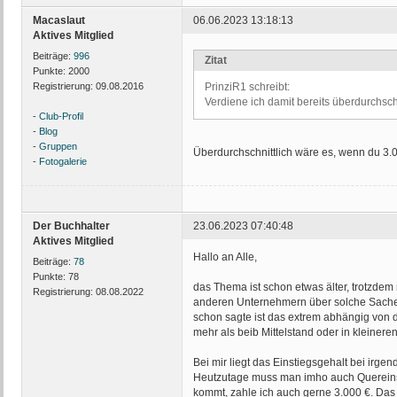
Macaslaut
06.06.2023 13:18:13
Aktives Mitglied
Beiträge:
996
Zitat
Punkte:
2000
Registrierung:
09.08.2016
PrinziR1 schreibt:
Verdiene ich damit bereits überdurchschn
-
Club-Profil
-
Blog
-
Gruppen
Überdurchschnittlich wäre es, wenn du 3.
-
Fotogalerie
Der Buchhalter
23.06.2023 07:40:48
Aktives Mitglied
Hallo an Alle,
Beiträge:
78
Punkte:
78
das Thema ist schon etwas älter, trotzdem m
Registrierung:
08.08.2022
anderen Unternehmern über solche Sachen
schon sagte ist das extrem abhängig von
mehr als beib Mittelstand oder in kleiner
Bei mir liegt das Einstiegsgehalt bei irgen
Heutzutage muss man imho auch Quereinst
kommt, zahle ich auch gerne 3.000 €. Das 