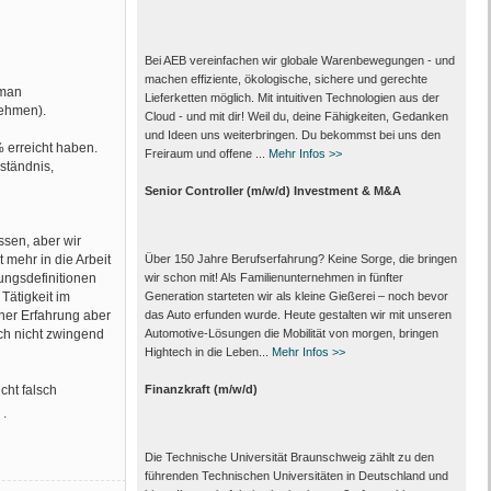
Bei AEB vereinfachen wir globale Warenbewegungen - und
machen effiziente, ökologische, sichere und gerechte
 man
Lieferketten möglich. Mit intuitiven Technologien aus der
nehmen).
Cloud - und mit dir! Weil du, deine Fähigkeiten, Gedanken
und Ideen uns weiterbringen. Du bekommst bei uns den
 erreicht haben.
Freiraum und offene ...
Mehr Infos >>
ständnis,
Senior Controller (m/w/d) Investment & M&A
ssen, aber wir
mehr in die Arbeit
Über 150 Jahre Berufserfahrung? Keine Sorge, die bringen
ungsdefinitionen
wir schon mit! Als Familienunternehmen in fünfter
Tätigkeit im
Generation starteten wir als kleine Gießerei – noch bevor
ener Erfahrung aber
das Auto erfunden wurde. Heute gestalten wir mit unseren
ch nicht zwingend
Automotive-Lösungen die Mobilität von morgen, bringen
Hightech in die Leben...
Mehr Infos >>
cht falsch
Finanzkraft (m/w/d)
.
Die Technische Universität Braunschweig zählt zu den
führenden Technischen Universitäten in Deutschland und