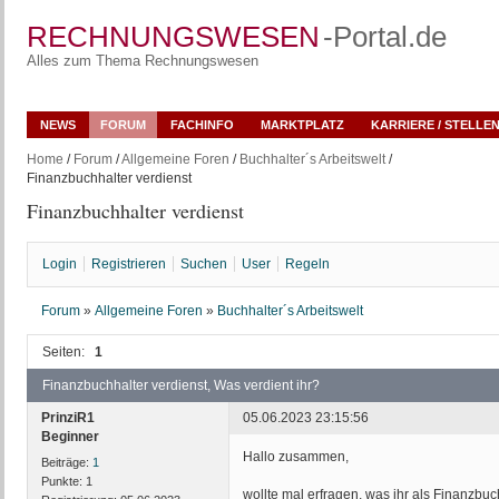
RECHNUNGSWESEN
-Portal.de
Alles zum Thema Rechnungswesen
NEWS
FORUM
FACHINFO
MARKTPLATZ
KARRIERE / STELLE
Home
/
Forum
/
Allgemeine Foren
/
Buchhalter´s Arbeitswelt
/
Finanzbuchhalter verdienst
Finanzbuchhalter verdienst
Login
Registrieren
Suchen
User
Regeln
Forum
»
Allgemeine Foren
»
Buchhalter´s Arbeitswelt
Seiten:
1
Finanzbuchhalter verdienst, Was verdient ihr?
PrinziR1
05.06.2023 23:15:56
Beginner
Hallo zusammen,
Beiträge:
1
Punkte:
1
wollte mal erfragen, was ihr als Finanzbuch