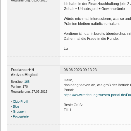
Registrierung:
05.06.2023
Ich habe in der Finanzbuchhaltung jetzt 
Gehalt + Urlaubsgeld + Gewinnprämie.
Würde mich mal interessieren, was so and
Prämien bleiben natürlich erhalten.
Verdiene ich damit bereits überdurchschni
Daher mal die Frage in die Runde.
Lg
FreelancerHH
06.06.2023 09:13:23
Aktives Mitglied
Hallo,
Beiträge:
168
das hängt davon ab, wie groß der Betrieb 
Punkte:
170
Portal:
Registrierung:
27.03.2015
https://www.rechnungswesen-portal.de/Fach
-
Club-Profil
Beste Grüße
-
Blog
FHH
-
Gruppen
-
Fotogalerie