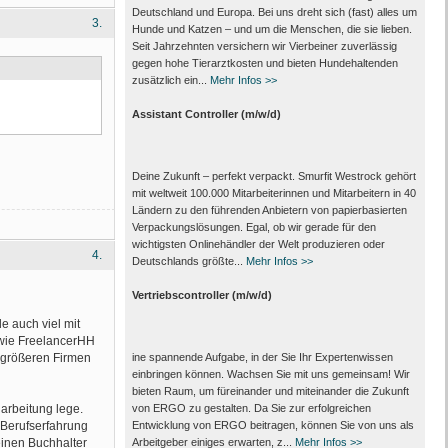
Deutschland und Europa. Bei uns dreht sich (fast) alles um
3.
Hunde und Katzen – und um die Menschen, die sie lieben.
Seit Jahrzehnten versichern wir Vierbeiner zuverlässig
gegen hohe Tierarztkosten und bieten Hundehaltenden
zusätzlich ein...
Mehr Infos >>
Assistant Controller (m/w/d)
Deine Zukunft – perfekt verpackt. Smurfit Westrock gehört
mit weltweit 100.000 Mitarbeiter­innen und Mitarbeitern in 40
Ländern zu den führenden Anbietern von papier­basierten
Verpackungs­lösungen. Egal, ob wir gerade für den
wichtigsten Onlinehändler der Welt produzieren oder
4.
Deutschlands größte...
Mehr Infos >>
Vertriebscontroller (m/w/d)
e auch viel mit
 wie FreelancerHH
 größeren Firmen
ine spannende Aufgabe, in der Sie Ihr Expertenwissen
einbringen können. Wachsen Sie mit uns gemeinsam! Wir
bieten Raum, um füreinander und miteinander die Zukunft
narbeitung lege.
von ERGO zu gestalten. Da Sie zur erfolgreichen
Berufserfahrung
Entwicklung von ERGO beitragen, können Sie von uns als
einen Buchhalter
Arbeitgeber einiges erwarten, z...
Mehr Infos >>