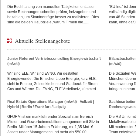
Die Buchhaltung von manuellen Tätigkeiten entlasten
"EU Inc." ist d
sowie Rechnungen schneller prüfen, freizugeben und
vollständig digi
bezahlen, um Skontoerträge besser zu realisieren. Dies
von 48 Stunden 
sind die beiden Hauptziele, warum Firmen die......
kann, ohne dafür 
Aktuelle Stellenangebote
Junior Referent Vertriebscontrolling Energiewirtschaft
Bilanzbuchalte
(m/w/d)
(m/w/d)
Wir sind ELE. Wir sind EVNG. Wir gestalten
Die Sozialen W
Energiewende. Die Emscher Lippe Energie, kurz ELE,
München überne
steht in Bottrop, Gelsenkirchen und Gladbeck für Strom,
Verantwortung f
Gas und Wärme. Die EVNG, ELE Verteilnetz, kümmert ......
bringen in neun E
Real Estate Operations Manager (m/w/d) - Vollzeit |
Sachbearbeiter 
Hybrid | Berlin / Frankfurt / Leipzig
Rechnungswese
GFORM ist ein marktführender Spezialist im Bereich
Die HS Umformte
Mieter- und Gewerbeimmobilienmanagement mit Sitz in
Metallverarbeit
Berlin. Mit über 15 Jahren Erfahrung, ca. 1,35 Mrd. €
Mit modernster 
Assets under Management und mehr als 550.00......
Team entwickeln 