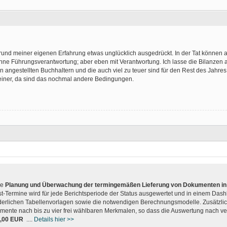
rund meiner eigenen Erfahrung etwas unglücklich ausgedrückt. In der Tat können 
hne Führungsverantwortung; aber eben mit Verantwortung. Ich lasse die Bilanzen a
on angestellten Buchhaltern und die auch viel zu teuer sind für den Rest des Jahres.
iner, da sind das nochmal andere Bedingungen.
ie
Planung und Überwachung der termingemäßen Lieferung von Dokumenten in 
st-Termine wird für jede Berichtsperiode der Status ausgewertet und in einem Dash
derlichen Tabellenvorlagen sowie die notwendigen Berechnungsmodelle. Zusätzlich
mente nach bis zu vier frei wählbaren Merkmalen, so dass die Auswertung nach v
2,00 EUR
....
Details hier >>