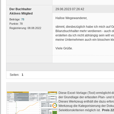
Der Buchhalter
29.06.2023 07:26:42
Aktives Mitglied
Halloe Wegewanderer,
Beiträge:
78
Punkte:
78
stimmt, diesbezüglich habe ich mich auf G
Registrierung:
08.08.2022
Bilanzbuchhalter mehr verdienen - auch o
erstellen da ich nicht abhängig sein will v
meine Unternehmen auch ein bisschen kle
Viele Grüße.
Seiten:
1
Diese Excel-Vorlage (Tool) ermöglicht d
der Grundlage der erfassten Plan- und I
Dieses Werkzeug enthält die dazu erfor
Werkzeug die Kategorisierung der Doku
Selektionskriterien möglich ist.
Preis 2