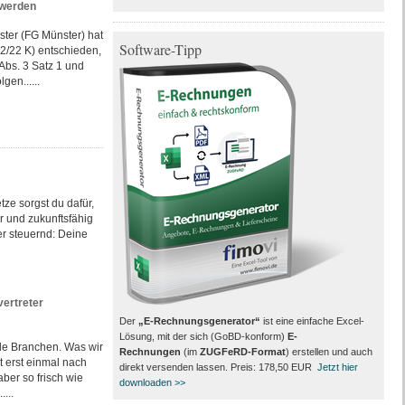
 werden
ster (FG Münster) hat
Software-Tipp
52/22 K) entschieden,
Abs. 3 Satz 1 und
gen......
tze sorgst du dafür,
er und zukunftsfähig
er steuernd: Deine
vertreter
Der
„E-Rechnungsgenerator“
ist eine einfache Excel-
Lösung, mit der sich (GoBD-konform)
E-
le Branchen. Was wir
Rechnungen
(im
ZUGFeRD-Format
) erstellen und auch
 erst einmal nach
direkt versenden lassen. Preis: 178,50 EUR
Jetzt hier
ber so frisch wie
downloaden >>
...