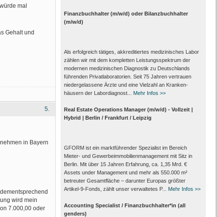
 würde mal
Finanzbuchhalter (m/w/d) oder Bilanzbuchhalter
(m/w/d)
das Gehalt und
Als erfolgreich tätiges, akkreditiertes medizinisches Labor
zählen wir mit dem kompletten Leistungs­spektrum der
modernen medizinischen Diagnostik zu Deutschlands
führenden Privat­laboratorien. Seit 75 Jahren vertrauen
nieder­gelassene Ärzte und eine Vielzahl an Kranken­
häusern der Labor­diagnost...
Mehr Infos >>
5.
Real Estate Operations Manager (m/w/d) - Vollzeit |
Hybrid | Berlin / Frankfurt / Leipzig
ernehmen in Bayern
GFORM ist ein marktführender Spezialist im Bereich
Mieter- und Gewerbeimmobilienmanagement mit Sitz in
Berlin. Mit über 15 Jahren Erfahrung, ca. 1,35 Mrd. €
Assets under Management und mehr als 550.000 m²
betreuter Gesamtfläche – darunter Europas größter
Artikel-9-Fonds, zählt unser verwaltetes P...
Mehr Infos >>
nd dementsprechend
dung wird mein
Accounting Specialist / Finanzbuchhalter*in (all
von 7.000,00 oder
genders)