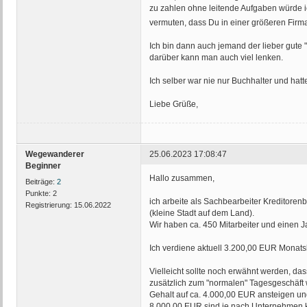
zu zahlen ohne leitende Aufgaben würde ic
vermuten, dass Du in einer größeren Firm
Ich bin dann auch jemand der lieber gute "B
darüber kann man auch viel lenken.
Ich selber war nie nur Buchhalter und hatt
Liebe Grüße,
Wegewanderer
25.06.2023 17:08:47
Beginner
Hallo zusammen,
Beiträge:
2
Punkte:
2
ich arbeite als Sachbearbeiter Kreditoren
Registrierung:
15.06.2022
(kleine Stadt auf dem Land).
Wir haben ca. 450 Mitarbeiter und einen Ja
Ich verdiene aktuell 3.200,00 EUR Monatsb
Vielleicht sollte noch erwähnt werden, d
zusätzlich zum "normalen" Tagesgeschäft
Gehalt auf ca. 4.000,00 EUR ansteigen un
8.000,00 EUR sind je nach Unternehmen k