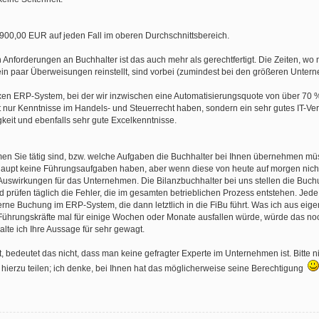
3.900,00 EUR auf jeden Fall im oberen Durchschnittsbereich.
nforderungen an Buchhalter ist das auch mehr als gerechtfertigt. Die Zeiten, wo
in paar Überweisungen reinstellt, sind vorbei (zumindest bei den größeren Unter
xen ERP-System, bei der wir inzwischen eine Automatisierungsquote von über 70 %
 nur Kenntnisse im Handels- und Steuerrecht haben, sondern ein sehr gutes IT-Ver
eit und ebenfalls sehr gute Excelkenntnisse.
men Sie tätig sind, bzw. welche Aufgaben die Buchhalter bei Ihnen übernehmen mü
haupt keine Führungsaufgaben haben, aber wenn diese von heute auf morgen nicht 
uswirkungen für das Unternehmen. Die Bilanzbuchhalter bei uns stellen die Buch
rüfen täglich die Fehler, die im gesamten betrieblichen Prozess entstehen. Jede 
rne Buchung im ERP-System, die dann letztlich in die FiBu führt. Was ich aus eig
 Führungskräfte mal für einige Wochen oder Monate ausfallen würde, würde das no
lte ich Ihre Aussage für sehr gewagt.
bedeutet das nicht, dass man keine gefragter Experte im Unternehmen ist. Bitte ni
hierzu teilen; ich denke, bei Ihnen hat das möglicherweise seine Berechtigung