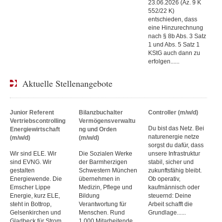
23.06.2026 (Az. 9 K
552/22 K)
entschieden, dass
eine Hinzurechnung
nach § 8b Abs. 3 Satz
1 und Abs. 5 Satz 1
KStG auch dann zu
erfolgen......
Aktuelle Stellenangebote
Junior Referent
Bilanzbuchalter
Controller (m/w/d)
Vertriebscontrolling
Vermögensverwaltu
Du bist das Netz. Bei
Energiewirtschaft
ng und Orden
naturenergie netze
(m/w/d)
(m/w/d)
sorgst du dafür, dass
Wir sind ELE. Wir
Die Sozialen Werke
unsere Infrastruktur
sind EVNG. Wir
der Barmherzigen
stabil, sicher und
gestalten
Schwestern München
zukunftsfähig bleibt.
Energiewende. Die
übernehmen in
Ob operativ,
Emscher Lippe
Medizin, Pflege und
kaufmännisch oder
Energie, kurz ELE,
Bildung
steuernd: Deine
steht in Bottrop,
Verantwortung für
Arbeit schafft die
Gelsenkirchen und
Menschen. Rund
Grundlage......
Gladbeck für Strom,
1.000 Mitarbeitende