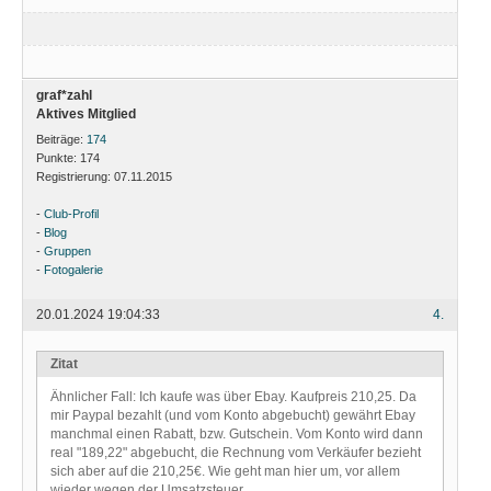
graf*zahl
Aktives Mitglied
Beiträge:
174
Punkte:
174
Registrierung:
07.11.2015
-
Club-Profil
-
Blog
-
Gruppen
-
Fotogalerie
20.01.2024 19:04:33
4.
Zitat
Ähnlicher Fall: Ich kaufe was über Ebay. Kaufpreis 210,25. Da
mir Paypal bezahlt (und vom Konto abgebucht) gewährt Ebay
manchmal einen Rabatt, bzw. Gutschein. Vom Konto wird dann
real "189,22" abgebucht, die Rechnung vom Verkäufer bezieht
sich aber auf die 210,25€. Wie geht man hier um, vor allem
wieder wegen der Umsatzsteuer.