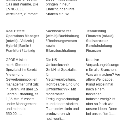
Gas und Wärme. Die
bringen in neun
EVNG, ELE
Einrichtungen ihre
Verteilnetz, kümmert
Stärken ein. Wi......
......
Real Estate
Sachbearbeiter
Teamleitung
Operations Manager
(w/m/d) Buchhaltung
Finanzen (m/w/d),
(m/w/d) - Vollzeit |
/ Rechnungswesen
Stellvertreter
Hybrid | Berlin /
sowie
Bereichsleitung
Frankfurt / Leipzig
Bilanzbuchhaltung
Finanzen
GFORM ist ein
Die HS
Kreative
marktführender
Umformtechnik
Verpackungslösunge
Spezialist im Bereich
GmbH ist Spezialist
n für alle Branchen.
Mieter- und
für
Was wir machen? Vor
Gewerbeimmobilien
Metallverarbeitung,
allem Wellpappe.
management mit Sitz
Rohrbearbeitung und
Klingt erst einmal
in Berlin. Mit über 15
Umformtechnik. Mit
nach einem
Jahren Erfahrung, ca.
modernster
trockenen
1,35 Mrd. € Assets
Fertigungstechnologi
Industriezweig? Ist
under Management
e und einem starken
aber so frisch wie
und mehr als
Team entwickeln und
unsere Ideen. Denn
550.00......
produzieren wir
bei uns treffen 1......
hochwerti......