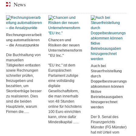
News
Rechnungsverarbeit
ung automatisieren
Chancen und
– die Ansatzpunkte
Risiken der neuen
Unternehmensform
Die Buchhaltung von
"EU Inc."
manuellen
Tätigkeiten entlasten
"EU Inc." ist dem
Auch bei
sowie Rechnungen
Europäischen
Steuerfreistellung
schneller prüfen,
Parlament zufolge
durch
freizugeben und
eine vollständig
Doppelbesteuerungs
bezahlen, um
digitale
abkommen können
Skontoerträge besser
Gesellschaftsform,
fiktive
zu realisieren. Dies
die man innerhalb
Betriebsausgaben
sind die beiden
von 48 Stunden
hinzugerechnet
Hauptziele, warum
online für höchstens
werden
Firmen die......
100 Euro einrichten
kann, ohne dafür
Der 9. Senat des
Mindestkapital ......
Finanzgerichts
Münster (FG Münster)
hat mit Urteil vom