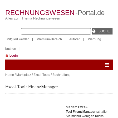
RECHNUNGSWESEN
-Portal.de
Alles zum Thema Rechnungswesen
Mitglied werden
|
Premium-Bereich
|
Autoren
|
Werbung
buchen
|
Login
Home
/
Marktplatz
/
Excel-Tools
/
Buchhaltung
Excel-Tool: FinanzManager
Mit dem
Excel-
Tool FinanzManager
schaffen
Sie mit nur wenigen Klicks