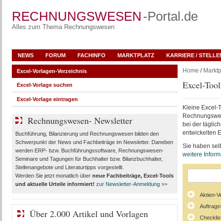
RECHNUNGSWESEN
-Portal.de
Alles zum Thema Rechnungswesen
NEWS
FORUM
FACHINFO
MARKTPLATZ
KARRIERE / STELL
Home
/
Marktp
Excel-Vorlagen-Verzeichnis
Excel-Too
Excel-Vorlage suchen
Excel-Vorlage eintragen
Kleine Excel-
Rechnungswese
Rechnungswesen- Newsletter
bei der tägli
entwickelten E
Buchführung, Bilanzierung und Rechnungswesen bilden den
Schwerpunkt der News und Fachbeiträge im Newsletter. Daneben
Sie haben selb
werden ERP- bzw. Buchführungssoftware, Rechnungswesen-
weitere Infor
Seminare und Tagungen für Buchhalter bzw. Bilanzbuchhalter,
Stellenangebote und Literaturtipps vorgestellt.
Werden Sie jetzt monatlich über
neue Fachbeiträge, Excel-Tools
und aktuelle Urteile
informiert!
zur Newsletter-Anmeldung >>
Aktien-V
Auftrags
Über 2.000 Artikel und Vorlagen
Checklis