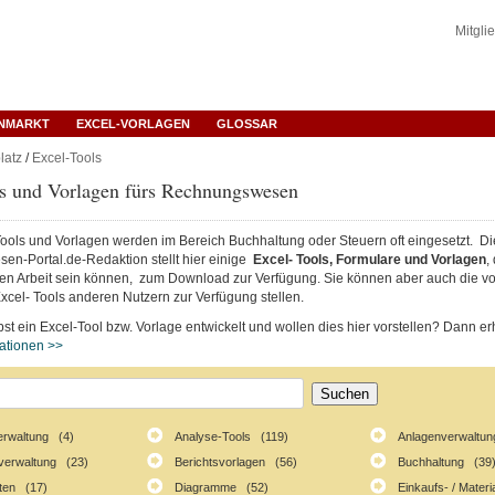
Mitgli
ENMARKT
EXCEL-VORLAGEN
GLOSSAR
latz
/
Excel-Tools
ls und Vorlagen fürs Rechnungswesen
Tools und Vorlagen werden im Bereich Buchhaltung oder Steuern oft eingesetzt. Di
n-Portal.de-Redaktion stellt hier einige
Excel- Tools, Formulare und Vorlagen
,
chen Arbeit sein können, zum Download zur Verfügung. Sie können aber auch die vo
xcel- Tools anderen Nutzern zur Verfügung stellen.
st ein Excel-Tool bzw. Vorlage entwickelt und wollen dies hier vorstellen? Dann erh
mationen >>
erwaltung (4)
Analyse-Tools (119)
Anlagenverwaltun
verwaltung (23)
Berichtsvorlagen (56)
Buchhaltung (39
ten (17)
Diagramme (52)
Einkaufs- / Mater