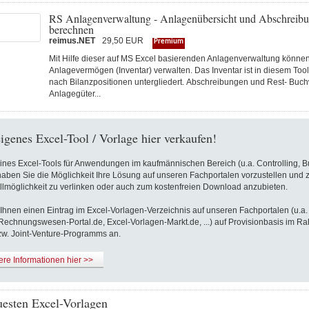
RS Anlagenverwaltung - Anlagenübersicht und Abschreib
berechnen
reimus.NET
29,50 EUR
Premium
Mit Hilfe dieser auf MS Excel basierenden Anlagenverwaltung können
Anlagevermögen (Inventar) verwalten. Das Inventar ist in diesem Tool
nach Bilanzpositionen untergliedert. Abschreibungen und Rest- Buch
Anlagegüter...
eigenes Excel-Tool / Vorlage hier verkaufen!
eines Excel-Tools für Anwendungen im kaufmännischen Bereich (u.a. Controlling, 
haben Sie die Möglichkeit Ihre Lösung auf unseren Fachportalen vorzustellen und
llmöglichkeit zu verlinken oder auch zum kostenfreien Download anzubieten.
 Ihnen einen Eintrag im Excel-Vorlagen-Verzeichnis auf unseren Fachportalen (u.a. 
 Rechnungswesen-Portal.de, Excel-Vorlagen-Markt.de, ...) auf Provisionbasis im R
 bzw. Joint-Venture-Programms an.
re Informationen hier >>
uesten Excel-Vorlagen