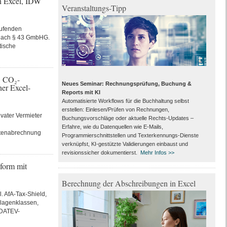
n Excel, IDW
Veranstaltungs-Tipp
aufenden
g nach § 43 GmbHG.
tische
, CO₂-
Neues Seminar: Rechnungsprüfung, Buchung &
er Excel-
Reports mit KI
Automatisierte Workflows für die Buchhaltung selbst
erstellen: Einlesen/Prüfen von Rechnungen,
ivater Vermieter
Buchungsvorschläge oder aktuelle Rechts-Updates –
Erfahre, wie du Datenquellen wie E-Mails,
stenabrechnung
Programmierschnittstellen und Texterkennungs-Dienste
verknüpfst, KI-gestützte Validierungen einbaust und
revisionssicher dokumentierst.
Mehr Infos >>
form mit
Berechnung der Abschreibungen in Excel
. AfA-Tax-Shield,
nlagenklassen,
 DATEV-