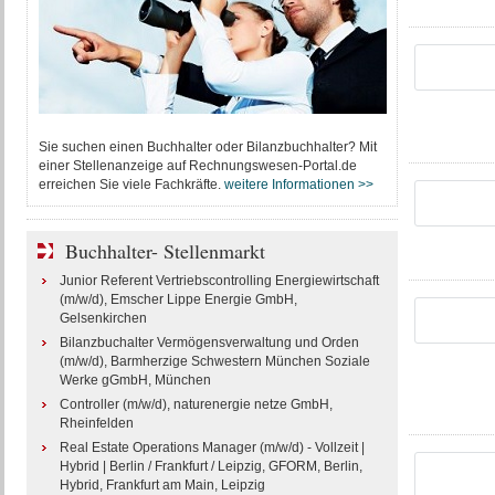
Sie suchen einen Buchhalter oder Bilanzbuchhalter? Mit
einer Stellenanzeige auf Rechnungswesen-Portal.de
erreichen Sie viele Fachkräfte.
weitere Informationen >>
Buchhalter- Stellenmarkt
Junior Referent Vertriebscontrolling Energiewirtschaft
(m/w/d), Emscher Lippe Energie GmbH,
Gelsenkirchen
Bilanzbuchalter Vermögensverwaltung und Orden
(m/w/d), Barmherzige Schwestern München Soziale
Werke gGmbH, München
Controller (m/w/d), naturenergie netze GmbH,
Rheinfelden
Real Estate Operations Manager (m/w/d) - Vollzeit |
Hybrid | Berlin / Frankfurt / Leipzig, GFORM, Berlin,
Hybrid, Frankfurt am Main, Leipzig