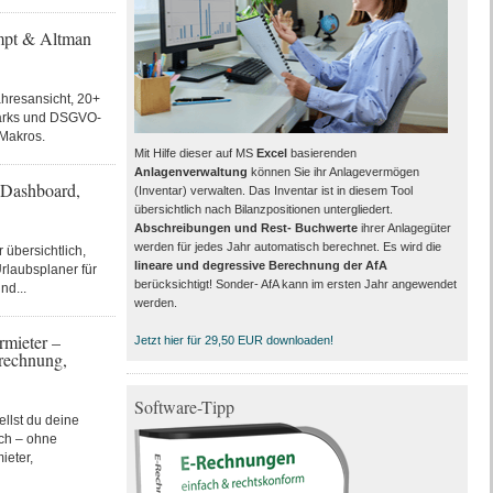
mpt & Altman
hresansicht, 20+
arks und DSGVO-
 Makros.
Mit Hilfe dieser auf MS
Excel
basierenden
Anlagenverwaltung
können Sie ihr Anlagevermögen
 Dashboard,
(Inventar) verwalten. Das Inventar ist in diesem Tool
übersichtlich nach Bilanzpositionen untergliedert.
Abschreibungen und Rest- Buchwerte
ihrer Anlagegüter
werden für jedes Jahr automatisch berechnet. Es wird die
 übersichtlich,
lineare und degressive Berechnung der AfA
Urlaubsplaner für
berücksichtigt! Sonder- AfA kann im ersten Jahr angewendet
nd...
werden.
mieter –
Jetzt hier für 29,50 EUR downloaden!
brechnung,
Software-Tipp
llst du deine
ich – ohne
ieter,