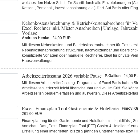
welches den Nutzer Schritt-für-Schritt durch alle Einzelplanungen (A
Kosten-, Personal-, Investitionsplanung etc.) führt. Auf Basis aller Ein
Nebenkostenabrechnung & Betriebskostenabrechner für Ver
Excel Rechner inkl. Mieter-Anschreiben | Umlage, Jahresa
Vorlage
Andreas Henke
24,90 EUR
Mit diesem Nebenkosten- und Betriebskostenabrechner für Excel erste
Nebenkostenabrechnung strukturiert, nachvollziehbar und übersichtl
komplizierte Vorlagen oder manuelle Rechnerei. Ideal für private Verm
Hausverwaltungen...
Arbeitszeiterfassung 2026 variable Pause
P. Gallion
24,00 E
Mit diesem Arbeitszeiterfassung- Programm auf Excel Basis haben Sie
Arbeitszeiten jederzeit leicht überschaubar und voll im Griff. Sie könn
Arbeitszeiten bequem erfassen und auswerten. Diese Arbeitszeiterfass
Excel- Finanzplan Tool Gastronomie & Hotellerie
Fimovi 
261,60 EUR
Finanzplanung für die Gastronomie und Hotellerie mit Liquiditäts-, Gu
Vorschau. Das „Excel-Finanzplan-Tool (EFT) Gastro & Hotellerie“ ermö
Erstellung einer integrierten, bis zu 5 jährigen Unternehmens- bzw. F