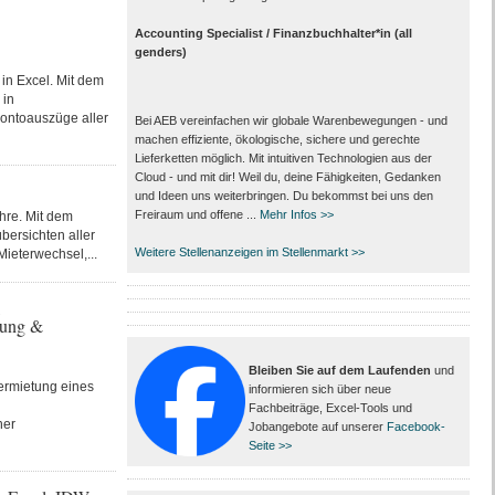
Accounting Specialist / Finanzbuchhalter*in (all
genders)
in Excel. Mit dem
 in
Kontoauszüge aller
Bei AEB vereinfachen wir globale Warenbewegungen - und
machen effiziente, ökologische, sichere und gerechte
Lieferketten möglich. Mit intuitiven Technologien aus der
Cloud - und mit dir! Weil du, deine Fähigkeiten, Gedanken
und Ideen uns weiterbringen. Du bekommst bei uns den
Freiraum und offene ...
Mehr Infos >>
hre. Mit dem
bersichten aller
Weitere Stellenanzeigen im Stellenmarkt >>
Mieterwechsel,...
,
gung &
Bleiben Sie auf dem Laufenden
und
Vermietung eines
informieren sich über neue
Fachbeiträge, Excel-Tools und
her
Jobangebote auf unserer
Facebook-
Seite >>