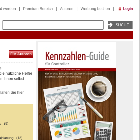
ed werden
|
Premium-Bereich
|
Autoren
|
Werbung buchen
|
Login
Für Autoren
e
 die nützliche Helfer
n Ihnen selbst
alten Sie hier
g (8)
)
ialplanung (18)