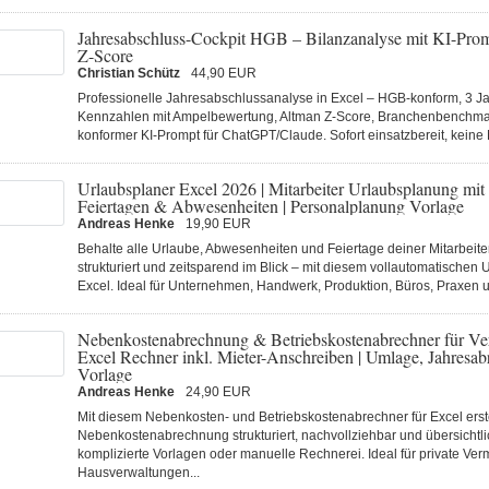
Jahresabschluss-Cockpit HGB – Bilanzanalyse mit KI-Pro
Z-Score
Christian Schütz
44,90 EUR
Professionelle Jahresabschlussanalyse in Excel – HGB-konform, 3 Ja
Kennzahlen mit Ampelbewertung, Altman Z-Score, Branchenbenchm
konformer KI-Prompt für ChatGPT/Claude. Sofort einsatzbereit, keine
Urlaubsplaner Excel 2026 | Mitarbeiter Urlaubsplanung mit
Feiertagen & Abwesenheiten | Personalplanung Vorlage
Andreas Henke
19,90 EUR
Behalte alle Urlaube, Abwesenheiten und Feiertage deiner Mitarbeiter
strukturiert und zeitsparend im Blick – mit diesem vollautomatischen 
Excel. Ideal für Unternehmen, Handwerk, Produktion, Büros, Praxen u
Nebenkostenabrechnung & Betriebskostenabrechner für Ver
Excel Rechner inkl. Mieter-Anschreiben | Umlage, Jahresa
Vorlage
Andreas Henke
24,90 EUR
Mit diesem Nebenkosten- und Betriebskostenabrechner für Excel erste
Nebenkostenabrechnung strukturiert, nachvollziehbar und übersichtl
komplizierte Vorlagen oder manuelle Rechnerei. Ideal für private Verm
Hausverwaltungen...