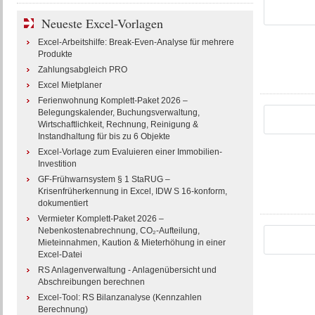
Neueste Excel-Vorlagen
Excel-Arbeitshilfe: Break-Even-Analyse für mehrere
Produkte
Zahlungsabgleich PRO
Excel Mietplaner
Ferienwohnung Komplett-Paket 2026 –
Belegungskalender, Buchungsverwaltung,
Wirtschaftlichkeit, Rechnung, Reinigung &
Instandhaltung für bis zu 6 Objekte
Excel-Vorlage zum Evaluieren einer Immobilien-
Investition
GF-Frühwarnsystem § 1 StaRUG –
Krisenfrüherkennung in Excel, IDW S 16-konform,
dokumentiert
Vermieter Komplett-Paket 2026 –
Nebenkostenabrechnung, CO₂-Aufteilung,
Mieteinnahmen, Kaution & Mieterhöhung in einer
Excel-Datei
RS Anlagenverwaltung - Anlagenübersicht und
Abschreibungen berechnen
Excel-Tool: RS Bilanzanalyse (Kennzahlen
Berechnung)