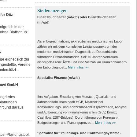
Stellenanzeigen
fer Ditz
Finanzbuchhalter (m/w/d) oder Bilanzbuchhalter
(m/w/d)
olgreich in der
 ohne Blattschutz.
Als erfolgreich tätiges, akkreditiertes medizinisches Labor
zählen wir mit dem kompletten Leistungs­spektrum der
modernen medizinischen Diagnostik zu Deutschlands
R
führenden Privat­laboratorien. Seit 75 Jahren vertrauen
e eignet sich zur
nieder­gelassene Ärzte und eine Vielzahl an Kranken­häusern
gestellte, Vereine
der Labor­diagnost...
Mehr Infos >>
terstützt...
Specialist Finance (m/w/d)
movi GmbH
egriertes
Ihre Aufgaben: Erstellung von Monats‑, Quartals‑ und
lplanungen
Jahresabschlüssen nach HGB, Mitarbeit bei
ührt und daraus
Konsolidierungs‑ und Konzernabschlussprozessen, Analyse
und Aufbereitung von Finanzkennzahlen (GuV, Bilanz,
Cashflow, EBIT-Bridges), Durchführung von Forecast‑,
Budgetierungs‑ und Planungsprozes...
Mehr Infos >>
Spezialist für Steuerungs- und Controllingsysteme -
xcel-Planungstool,