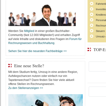
Fahrten
Investit
Kreditre
Persona
Rechnun
Werden Sie
Mitglied
in einer großen Buchhalter-
Steuern
Community (fast 12.000 Mitglieder!) und erhalten Zugriff
Umsatz-
auf viele Inhalte und diskutieren ihre Fragen im
Forum für
Rechnungswesen und Buchhaltung
.
TOP-Ex
Sehen Sie hier die neuesten Fachbeiträge >>
Eine neue Stelle?
Mit dem Studium fertig, Umzug in eine andere Region,
Aufstiegschancen nutzen oder einfach nur ein
Tapetenwechsel? Dann finden Sie hier viele aktuell
offene Stellen im Rechnungswesen.
Zu den Stellenanzeigen >>