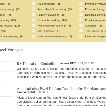
buch (3)
Haushaltsbuch (15)
Immobilien-Verwa
ionsrechnung (22)
Kennzahlen-Berechnung (30)
Kostenrechnung 
chner (9)
Kundenverwaltung (18)
Liquiditätsplanun
lplanung (28)
Personalverwaltung (67)
Projektmanageme
g / Angebot (13)
Reisekostenabrechnung (15)
Sonstiges (39)
 (13)
SWOT-Analyse (7)
Tool-Pakete (21)
/ Absatzplanung (9)
Unternehmensbewertung (5)
Unternehmenspla
cel-Vorlagen
RS Toolpaket - Controlling
reimus.NET
189,00 EUR
Wir setzen für Sie den Rotstift an, sparen Sie mit unsrem RS Toolpaket
über 20% im Vergleich zum Einzelkauf. Das RS Toolpaket - Controlling 
wichtigsten Werkzeuge von der Unternehmensplanung bis zur Bilanzan
Automatisches Excel Kanban Tool für agiles Projektmanag
Fimovi GmbH
59,50 EUR
Mit dem Excel-Kanban-Tool von Fimovi lässt sich der Fortschritt belie
übersichtlich auf einem Kanban-Board visualisieren. Auf diese Weise 
perfekten Überblick über den aktuellen Arbeitsstatus in ihrem Team. D