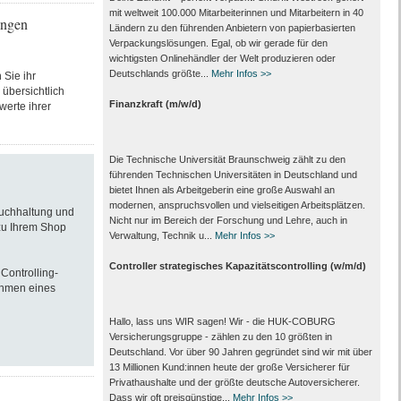
mit weltweit 100.000 Mitarbeiter­innen und Mitarbeitern in 40
ungen
Ländern zu den führenden Anbietern von papier­basierten
Verpackungs­lösungen. Egal, ob wir gerade für den
wichtigsten Onlinehändler der Welt produzieren oder
Deutschlands größte...
Mehr Infos >>
 Sie ihr
 übersichtlich
Finanzkraft (m/w/d)
werte ihrer
Die Technische Universität Braunschweig zählt zu den
führenden Technischen Universitäten in Deutschland und
bietet Ihnen als Arbeit­geberin eine große Auswahl an
modernen, anspruchsvollen und vielseitigen Arbeits­plätzen.
Buchhaltung und
Nicht nur im Bereich der Forschung und Lehre, auch in
 zu Ihrem Shop
Verwaltung, Technik u...
Mehr Infos >>
Controller strategisches Kapazitätscontrolling (w/m/d)
Controlling-
ahmen eines
Hallo, lass uns WIR sagen! Wir - die HUK-COBURG
Versicherungsgruppe - zählen zu den 10 größten in
Deutschland. Vor über 90 Jahren gegründet sind wir mit über
13 Millionen Kund:innen heute der große Versicherer für
Privathaushalte und der größte deutsche Autoversicherer.
Dass wir oft preisgünstige...
Mehr Infos >>