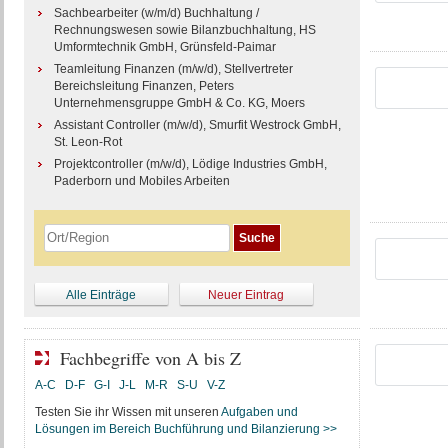
Sachbearbeiter (w/m/d) Buchhaltung /
Rechnungswesen sowie Bilanzbuchhaltung, HS
Umformtechnik GmbH, Grünsfeld-Paimar
Teamleitung Finanzen (m/w/d), Stellvertreter
Bereichsleitung Finanzen, Peters
Unternehmensgruppe GmbH & Co. KG, Moers
Assistant Controller (m/w/d), Smurfit Westrock GmbH,
St. Leon-Rot
Projektcontroller (m/w/d), Lödige Industries GmbH,
Paderborn und Mobiles Arbeiten
Alle Einträge
Neuer Eintrag
Fachbegriffe von A bis Z
A-C
D-F
G-I
J-L
M-R
S-U
V-Z
Testen Sie ihr Wissen mit unseren
Aufgaben und
Lösungen im Bereich Buchführung und Bilanzierung >>