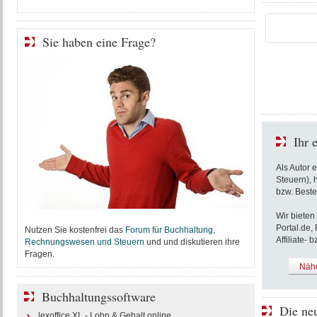
Sie haben eine Frage?
Ihr 
Als Autor 
Steuern), 
bzw. Beste
Wir bieten
Portal.de,
Nutzen Sie kostenfrei das
Forum für Buchhaltung,
Affiliate-
Rechnungswesen und Steuern
und und diskutieren ihre
Fragen.
Nähe
Buchhaltungssoftware
Die ne
lexoffice XL - Lohn & Gehalt online