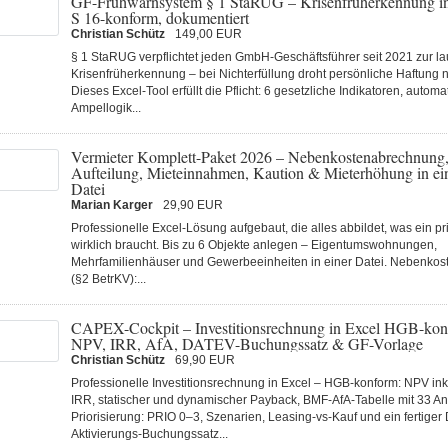
GF-Frühwarnsystem § 1 StaRUG – Krisenfrüherkennung i
S 16-konform, dokumentiert
Christian Schütz
149,00 EUR
§ 1 StaRUG verpflichtet jeden GmbH-Geschäftsführer seit 2021 zur l
Krisenfrüherkennung – bei Nichterfüllung droht persönliche Haftun
Dieses Excel-Tool erfüllt die Pflicht: 6 gesetzliche Indikatoren, automa
Ampellogik...
Vermieter Komplett-Paket 2026 – Nebenkostenabrechnung
Aufteilung, Mieteinnahmen, Kaution & Mieterhöhung in ein
Datei
Marian Karger
29,90 EUR
Professionelle Excel-Lösung aufgebaut, die alles abbildet, was ein pr
wirklich braucht. Bis zu 6 Objekte anlegen – Eigentumswohnungen,
Mehrfamilienhäuser und Gewerbeeinheiten in einer Datei. Nebenko
(§2 BetrKV):...
CAPEX-Cockpit – Investitionsrechnung in Excel HGB-kon
NPV, IRR, AfA, DATEV-Buchungssatz & GF-Vorlage
Christian Schütz
69,90 EUR
Professionelle Investitionsrechnung in Excel – HGB-konform: NPV inkl
IRR, statischer und dynamischer Payback, BMF-AfA-Tabelle mit 33 A
Priorisierung: PRIO 0–3, Szenarien, Leasing-vs-Kauf und ein fertiger
Aktivierungs-Buchungssatz...