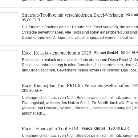
Strategie-Toolbox mit verschiedenen Excel-Vorlagen
Kristof
99,00 EUR
Die Strategie-Toolbox enthält 10 nützliche Excel Vorlagen, die sich erf
Strategie bewährt haben. Alle Tools sind sofort einsatzbereit und sind
Damit können die Vorlagen individuell angepasst werden. Ideal für...
Excel Reisekostenabrechnung 2025
Fimovi GmbH
59,50 EU
Reisekosten einfach und rechtskonform abrechnen Diese Excel-Vorlag
Reisekostenabrechnung in allen Branchen für Unternehmen, deren An
und Organisationen, Gewerbetreibende sowie Freiberufler. Das Tool un
Excel Finanzplan Tool PRO für Personengesellschaften
Fi
261,80 EUR
Umfangreiches - auch von Nicht-Betriebswirten schnell nutzbares - int
Planungstool, welches den Nutzer Schritt-für-Schritt durch alle Einze
(Absatz- und Umsatz-, Kosten-, Personal-, Investitionsplanung etc.) f
automatisch...
Excel- Finanzplan Tool EÜR
Fimovi GmbH
190,40 EUR
Umfangreiches - auch von Nicht-Betriebswirten schnell nutzbares - E