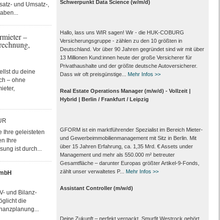
Schwerpunkt Data Science (w/m/d)
bsatz- und Umsatz-,
gaben...
Hallo, lass uns WIR sagen! Wir - die HUK-COBURG
mieter –
Versicherungsgruppe - zählen zu den 10 größten in
brechnung,
Deutschland. Vor über 90 Jahren gegründet sind wir mit über
13 Millionen Kund:innen heute der große Versicherer für
Privathaushalte und der größte deutsche Autoversicherer.
llst du deine
Dass wir oft preisgünstige...
Mehr Infos >>
ich – ohne
ieter,
Real Estate Operations Manager (m/w/d) - Vollzeit |
Hybrid | Berlin / Frankfurt / Leipzig
UR
GFORM ist ein marktführender Spezialist im Bereich Mieter-
 Ihre geleisteten
und Gewerbeimmobilienmanagement mit Sitz in Berlin. Mit
en Ihre
über 15 Jahren Erfahrung, ca. 1,35 Mrd. € Assets under
ung ist durch...
Management und mehr als 550.000 m² betreuter
Gesamtfläche – darunter Europas größter Artikel-9-Fonds,
zählt unser verwaltetes P...
Mehr Infos >>
GmbH
Assistant Controller (m/w/d)
V- und Bilanz-
glicht die
inanzplanung...
Deine Zukunft – perfekt verpackt. Smurfit Westrock gehört