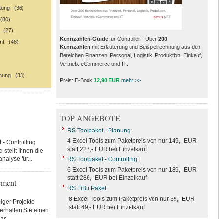
ltung (36)
(80)
g (27)
Kennzahlen-Guide
für Controller - Über
200
nt (48)
Kennzahlen
mit Erläuterung und Beispielrechnung aus den
Bereichen Finanzen, Personal, Logistik, Produktion, Einkauf,
Vertrieb, eCommerce und IT
.
nung (33)
Preis: E-Book
12,90 EUR
mehr >>
TOP ANGEBOTE
RS Toolpaket - Planung
:
4 Excel-Tools zum Paketpreis von nur 149,- EUR
 - Controlling
statt 227,- EUR bei Einzelkauf
stellt Ihnen die
alyse für...
RS Toolpaket - Controlling
:
6 Excel-Tools zum Paketpreis von nur 189,- EUR
statt 286,- EUR bei Einzelkauf
ement
RS FiBu Paket
:
8 Excel-Tools zum Paketpreis von nur 39,- EUR
biger Projekte
statt 49,- EUR bei Einzelkauf
erhalten Sie einen
as...