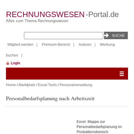
RECHNUNGSWESEN
-Portal.de
Alles zum Thema Rechnungswesen
Mitglied werden
|
Premium-Bereich
|
Autoren
|
Werbung
buchen
|
Login
Home
/
Marktplatz
/
Excel-Tools
/
Personalverwaltung
Personalbedarfsplanung nach Arbeitszeit
Excel- Mappe zur
Personalbedarfsplanung im
Produktionsbereich.