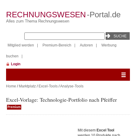
RECHNUNGSWESEN
-Portal.de
Alles zum Thema Rechnungswesen
Mitglied werden
|
Premium-Bereich
|
Autoren
|
Werbung
buchen
|
Login
Home
/
Marktplatz
/
Excel-Tools
/
Analyse-Tools
Excel-Vorlage: Technologie-Portfolio nach Pfeiffer
Premium
Mit diesem
Excel Tool
werden 10 Produkte nach