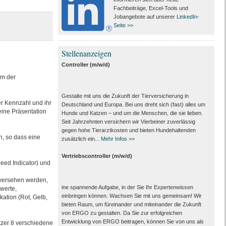
Fachbeiträge, Excel-Tools und
Jobangebote auf unserer
LinkedIn-
Seite >>
Stellenanzeigen
Controller (m/w/d)
rm der
Gestalte mit uns die Zukunft der Tierversicherung in
r Kennzahl und ihr
Deutschland und Europa. Bei uns dreht sich (fast) alles um
eine Präsentation
Hunde und Katzen – und um die Menschen, die sie lieben.
Seit Jahrzehnten versichern wir Vierbeiner zuverlässig
gegen hohe Tierarztkosten und bieten Hundehaltenden
n, so dass eine
zusätzlich ein...
Mehr Infos >>
Vertriebscontroller (m/w/d)
peed Indicator) und
n versehen werden,
ine spannende Aufgabe, in der Sie Ihr Expertenwissen
werte,
einbringen können. Wachsen Sie mit uns gemeinsam! Wir
kation (Rot, Gelb,
bieten Raum, um füreinander und miteinander die Zukunft
von ERGO zu gestalten. Da Sie zur erfolgreichen
Entwicklung von ERGO beitragen, können Sie von uns als
zer 8 verschiedene