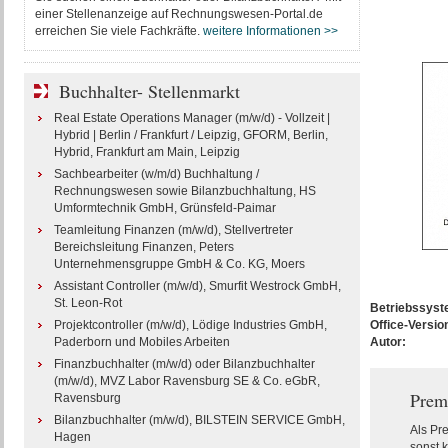
einer Stellenanzeige auf Rechnungswesen-Portal.de
erreichen Sie viele Fachkräfte.
weitere Informationen >>
Buchhalter- Stellenmarkt
Real Estate Operations Manager (m/w/d) - Vollzeit |
Hybrid | Berlin / Frankfurt / Leipzig, GFORM, Berlin,
Hybrid, Frankfurt am Main, Leipzig
Sachbearbeiter (w/m/d) Buchhaltung /
Rechnungswesen sowie Bilanzbuchhaltung, HS
Umformtechnik GmbH, Grünsfeld-Paimar
Teamleitung Finanzen (m/w/d), Stellvertreter
Bereichsleitung Finanzen, Peters
Unternehmensgruppe GmbH & Co. KG, Moers
Assistant Controller (m/w/d), Smurfit Westrock GmbH,
St. Leon-Rot
Betriebssys
Projektcontroller (m/w/d), Lödige Industries GmbH,
Office-Versio
Paderborn und Mobiles Arbeiten
Autor:
Finanzbuchhalter (m/w/d) oder Bilanzbuchhalter
(m/w/d), MVZ Labor Ravensburg SE & Co. eGbR,
Prem
Ravensburg
Bilanzbuchhalter (m/w/d), BILSTEIN SERVICE GmbH,
Als Pr
Hagen
sonst k