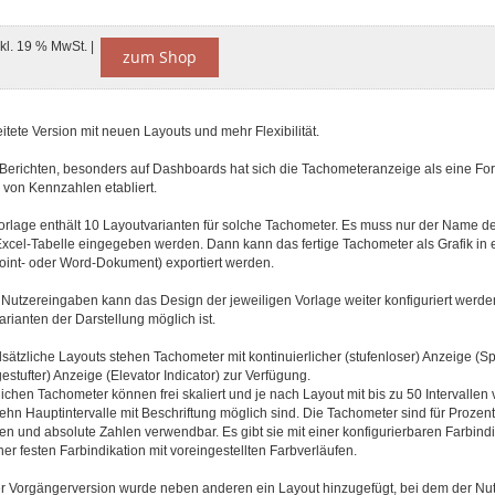
nkl. 19 % MwSt. |
zum Shop
itete Version mit neuen Layouts und mehr Flexibilität.
g-Berichten, besonders auf Dashboards hat sich die Tachometeranzeige als eine Fo
 von Kennzahlen etabliert.
orlage enthält 10 Layoutvarianten für solche Tachometer. Es muss nur der Name de
Excel-Tabelle eingegeben werden. Dann kann das fertige Tachometer als Grafik in 
Point- oder Word-Dokument) exportiert werden.
Nutzereingaben kann das Design der jeweiligen Vorlage weiter konfiguriert werde
arianten der Darstellung möglich ist.
sätzliche Layouts stehen Tachometer mit kontinuierlicher (stufenloser) Anzeige (S
gestufter) Anzeige (Elevator Indicator) zur Verfügung.
lichen Tachometer können frei skaliert und je nach Layout mit bis zu 50 Intervalle
ehn Hauptintervalle mit Beschriftung möglich sind. Die Tachometer sind für Prozent
en und absolute Zahlen verwendbar. Es gibt sie mit einer konfigurierbaren Farbindi
er festen Farbindikation mit voreingestellten Farbverläufen.
 Vorgängerversion wurde neben anderen ein Layout hinzugefügt, bei dem der Nut