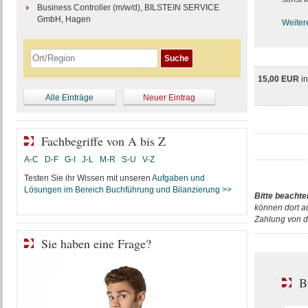
Business Controller (m/w/d), BILSTEIN SERVICE
GmbH, Hagen
Weiter
15,00 EUR
i
Alle Einträge
Neuer Eintrag
Fachbegriffe von A bis Z
A-C
D-F
G-I
J-L
M-R
S-U
V-Z
Testen Sie ihr Wissen mit unseren
Aufgaben und
Lösungen im Bereich Buchführung und Bilanzierung >>
Bitte beachte
können dort a
Zahlung von d
Sie haben eine Frage?
B