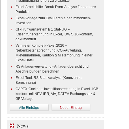
Instandhaltung für bis zu 6 Objekte
Excel-Arbeitshilfe: Break-Even-Analyse für mehrere
Produkte
Excel-Vorlage zum Evaluieren einer Immobilien-
Investition
GF-Frühwarnsystem § 1 StaRUG –
Krisenfrüherkennung in Excel, IDW S 16-konform,
dokumentiert
Vermieter Komplett-Paket 2026 –
Nebenkostenabrechnung, CO₂-Aufteilung,
Mieteinnahmen, Kaution & Mieterhöhung in einer
Excel-Datei
RS Anlagenverwaltung - Anlagenübersicht und
Abschreibungen berechnen
Excel-Tool: RS Bilanzanalyse (Kennzahlen
Berechnung)
CAPEX-Cockpit – Investitionsrechnung in Excel HGB-
konform mit NPV, IRR, AfA, DATEV-Buchungssatz &
GF-Vorlage
Alle Einträge
Neuer Eintrag
News