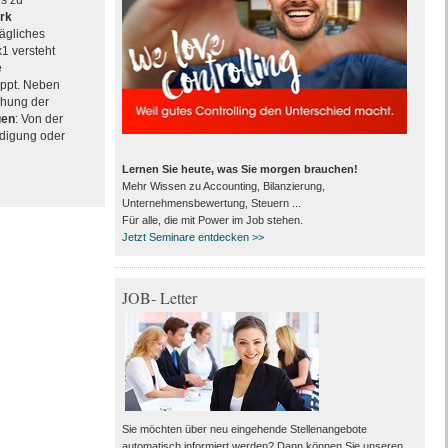
es zu
rk
rägliches
x1 versteht
e
ppt. Neben
chung der
gen
: Von der
ndigung oder
Lernen Sie heute, was Sie morgen brauchen!
Mehr Wissen zu Accounting, Bilanzierung,
Unternehmensbewertung, Steuern ...
Für alle, die mit Power im Job stehen.
Jetzt Seminare entdecken >>
JOB- Letter
Sie möchten über neu eingehende Stellenangebote
automatisch informiert werden? Dann können Sie unseren