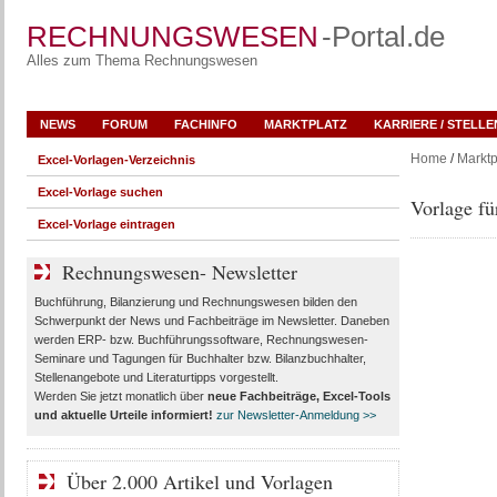
RECHNUNGSWESEN
-Portal.de
Alles zum Thema Rechnungswesen
NEWS
FORUM
FACHINFO
MARKTPLATZ
KARRIERE / STELL
Home
/
Marktp
Excel-Vorlagen-Verzeichnis
Excel-Vorlage suchen
Vorlage fü
Excel-Vorlage eintragen
Rechnungswesen- Newsletter
Buchführung, Bilanzierung und Rechnungswesen bilden den
Schwerpunkt der News und Fachbeiträge im Newsletter. Daneben
werden ERP- bzw. Buchführungssoftware, Rechnungswesen-
Seminare und Tagungen für Buchhalter bzw. Bilanzbuchhalter,
Stellenangebote und Literaturtipps vorgestellt.
Werden Sie jetzt monatlich über
neue Fachbeiträge, Excel-Tools
und aktuelle Urteile
informiert!
zur Newsletter-Anmeldung >>
Über 2.000 Artikel und Vorlagen