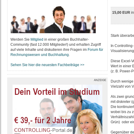
15,00 EUR
i
Stark überarbe
Werden Sie
Mitglied
in einer großen Buchhalter-
Community (fast 12.000 Mitglieder!) und erhalten Zugriff
In Controllin
auf viele Inhalte und diskutieren ihre Fragen im
Forum für
Visualisierung
Rechnungswesen und Buchhaltung
.
Diese Excel-V
Sehen Sie hier die neuesten Fachbeiträge >>
Wert in einer 
(z. B. Power-
ANZEIGE
Durch wenige 
Vielzahl von V
Als zwei grund
mit diskreter (
Die kontinuier
wobei bis zu z
Verhältniszahl
Grün) oder ein
Gegenüber der