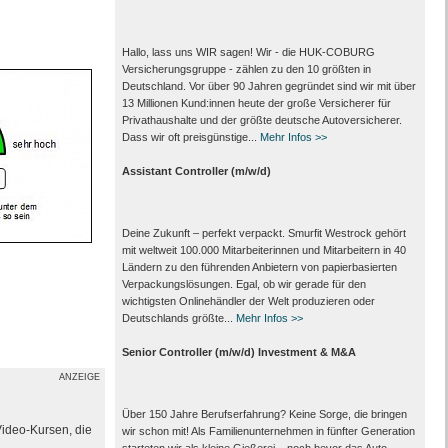
Hallo, lass uns WIR sagen! Wir - die HUK-COBURG
Versicherungsgruppe - zählen zu den 10 größten in
Deutschland. Vor über 90 Jahren gegründet sind wir mit über
13 Millionen Kund:innen heute der große Versicherer für
Privathaushalte und der größte deutsche Autoversicherer.
Dass wir oft preisgünstige...
Mehr Infos >>
Assistant Controller (m/w/d)
Deine Zukunft – perfekt verpackt. Smurfit Westrock gehört
mit weltweit 100.000 Mitarbeiter­innen und Mitarbeitern in 40
Ländern zu den führenden Anbietern von papier­basierten
Verpackungs­lösungen. Egal, ob wir gerade für den
wichtigsten Onlinehändler der Welt produzieren oder
Deutschlands größte...
Mehr Infos >>
Senior Controller (m/w/d) Investment & M&A
ANZEIGE
Über 150 Jahre Berufserfahrung? Keine Sorge, die bringen
Video-Kursen, die
wir schon mit! Als Familienunternehmen in fünfter Generation