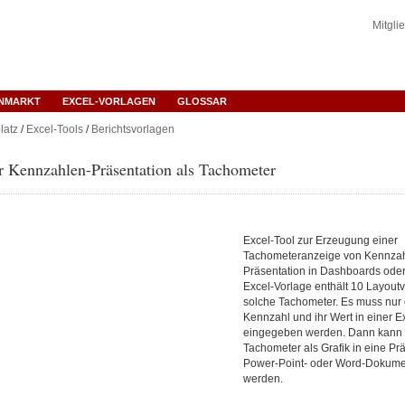
Mitgli
ENMARKT
EXCEL-VORLAGEN
GLOSSAR
latz
/
Excel-Tools
/
Berichtsvorlagen
r Kennzahlen-Präsentation als Tachometer
Excel-Tool zur Erzeugung einer
Tachometeranzeige von Kennzah
Präsentation in Dashboards oder
Excel-Vorlage enthält 10 Layoutv
solche Tachometer. Es muss nur
Kennzahl und ihr Wert in einer E
eingegeben werden. Dann kann d
Tachometer als Grafik in eine Prä
Power-Point- oder Word-Dokumen
werden.