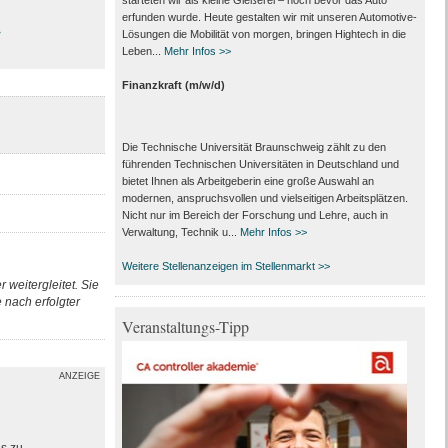
starteten wir als kleine Gießerei – noch bevor das Auto
erfunden wurde. Heute gestalten wir mit unseren Automotive-
>
Lösungen die Mobilität von morgen, bringen Hightech in die
Leben...
Mehr Infos >>
Finanzkraft (m/w/d)
Die Technische Universität Braunschweig zählt zu den
führenden Technischen Universitäten in Deutschland und
bietet Ihnen als Arbeit­geberin eine große Auswahl an
modernen, anspruchsvollen und vielseitigen Arbeits­plätzen.
Nicht nur im Bereich der Forschung und Lehre, auch in
Verwaltung, Technik u...
Mehr Infos >>
Weitere Stellenanzeigen im Stellenmarkt >>
 weitergleitet. Sie
nach erfolgter
Veranstaltungs-Tipp
ANZEIGE