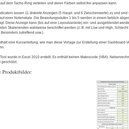
 auf dem Tacho-Ring verteilen und deren Farben selbst frei anpassen kann.
ndicators lassen 11 diskrete Anzeigen (5 Haupt- und 6 Zwischenwerte) zu und sind 
f einer Notenskala. Die Bewertungsstufen 1 bis 5 werden in einem farblich abgest
igt. Diese Anzeige kann (bis auf eine Layoutvariante) ein- und ausgeblendet werde
iden Skalenenden wahlweise beschriftet werden (z. B. mit Low und High, Schlecht 
 Besonders zutreffend usw.).
thält eine Kurzanleitung, wie man diese Vorlage zur Erstellung einer Dashboard-V
nn.
Tool wurde in Excel 2010 erstellt. Es enthält keinen Makrocode (VBA). Nebenrech
 geschützt.
 Produktbilder: