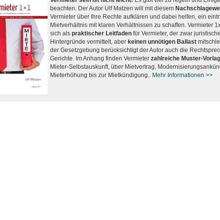
Vermieter sein ist nicht leicht!
Es gibt viel zu regeln und Einig
beachten. Der Autor Ulf Matzen will mit diesem
Nachschlagewe
Vermieter über Ihre Rechte aufklären und dabei helfen, ein eint
Mietverhältnis mit klaren Verhältnissen zu schaffen. Vermieter 1
sich als
praktischer Leitfaden
für Vermieter, der zwar juristisch
Hintergründe vermittelt, aber
keinen unnötigen Ballast
mitschle
der Gesetzgebung berücksichtigt der Autor auch die Rechtspre
Gerichte. Im Anhang finden Vermieter
zahlreiche Muster-Vorla
Mieter-Selbstauskunft, über Mietvertrag, Modernisierungsankü
Mieterhöhung bis zur Mietkündigung..
Mehr Informationen >>