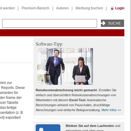
ed werden
|
Premium-Bereich
|
Autoren
|
Werbung buchen
|
Login
Software-Tipp
len zur
 Reports. Diese
Reisekostenabrechnung leicht gemacht
. Erstellen Sie
arianten für
einfach und übersichtlich Reisekostenabrechnungen von
 der Name der
Mitarbeitern mit diesem
Excel-Tool
. Automatische
xcel-Tabelle
Berechnungen anhand von Pauschalen, druckfähige
as fertige
Abrechnungen und einfache Belegverwaltung.
Mehr Infos >>
sentation (z. B.
t) exportiert
Bleiben Sie auf dem Laufenden
und
informieren sich über neue