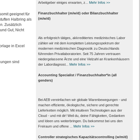
Arbeitgeber einiges erwarten, z...
Mehr Infos >>
Finanzbuchhalter (m/w/d) oder Bilanzbuchhalter
somit geeignet für
(m/w/d)
uften Halbring als
n. Zusätzlich
und Gut, Nicht
Als erfolgreich tätiges, akkreditiertes medizinisches Labor
zählen wir mit dem kompletten Leistungs­spektrum der
orlage in Excel
modernen medizinischen Diagnostik zu Deutschlands
führenden Privat­laboratorien. Seit 75 Jahren vertrauen
nieder­gelassene Ärzte und eine Vielzahl an Kranken­häusern
nungen sind
der Labor­diagnost...
Mehr Infos >>
Accounting Specialist / Finanzbuchhalter*in (all
genders)
Bei AEB vereinfachen wir globale Warenbewegungen - und
machen effiziente, ökologische, sichere und gerechte
Lieferketten möglich. Mit intuitiven Technologien aus der
Cloud - und mit dir! Weil du, deine Fähigkeiten, Gedanken
und Ideen uns weiterbringen. Du bekommst bei uns den
Freiraum und offene ...
Mehr Infos >>
Controller strategisches Kapazitätscontrolling (w/m/d)