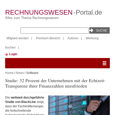
RECHNUNGSWESEN
-Portal.de
Alles zum Thema Rechnungswesen
Mitglied werden
|
Premium-Bereich
|
Autoren
|
Werbung
buchen
|
Login
Home
/
News
/ Software
Studie: 32 Prozent der Unternehmen mit der Echtzeit-
Transparenz ihrer Finanzzahlen unzufrieden
Die
weltweit durchgeführte
Studie von BlackLine
zeigt,
dass der Fachkräftemangel,
die fortschreitende