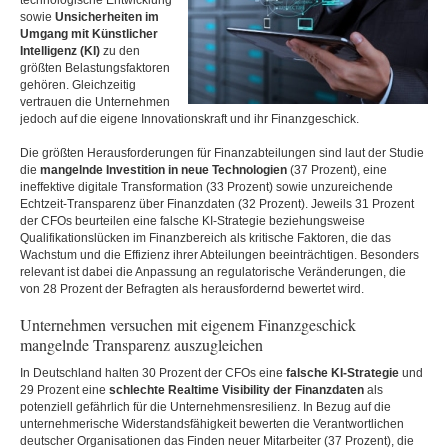
technologische Entwicklung
sowie
Unsicherheiten im
Umgang mit Künstlicher
Intelligenz (KI)
zu den
größten Belastungsfaktoren
gehören. Gleichzeitig
vertrauen die Unternehmen
jedoch auf die eigene Innovationskraft und ihr Finanzgeschick.
Die größten Herausforderungen für Finanzabteilungen sind laut der Studie
die
mangelnde Investition in neue Technologien
(37 Prozent), eine
ineffektive digitale Transformation (33 Prozent) sowie unzureichende
Echtzeit-Transparenz über Finanzdaten (32 Prozent). Jeweils 31 Prozent
der CFOs beurteilen eine falsche KI-Strategie beziehungsweise
Qualifikationslücken im Finanzbereich als kritische Faktoren, die das
Wachstum und die Effizienz ihrer Abteilungen beeinträchtigen. Besonders
relevant ist dabei die Anpassung an regulatorische Veränderungen, die
von 28 Prozent der Befragten als herausfordernd bewertet wird.
Unternehmen versuchen mit eigenem Finanzgeschick
mangelnde Transparenz auszugleichen
In Deutschland halten 30 Prozent der CFOs eine
falsche KI-Strategie
und
29 Prozent eine
schlechte Realtime Visibility der Finanzdaten
als
potenziell gefährlich für die Unternehmensresilienz. In Bezug auf die
unternehmerische Widerstandsfähigkeit bewerten die Verantwortlichen
deutscher Organisationen das Finden neuer Mitarbeiter (37 Prozent), die