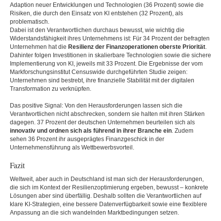
Adaption neuer Entwicklungen und Technologien (36 Prozent) sowie die
Risiken, die durch den Einsatz von KI entstehen (32 Prozent), als
problematisch.
Dabei ist den Verantwortlichen durchaus bewusst, wie wichtig die
Widerstandsfähigkeit ihres Unternehmens ist: Für 34 Prozent der befragten
Unternehmen hat die
Resilienz der Finanzoperationen oberste Priorität
.
Dahinter folgen Investitionen in skalierbare Technologien sowie die sichere
Implementierung von KI, jeweils mit 33 Prozent. Die Ergebnisse der vom
Markforschungsinstitut Censuswide durchgeführten Studie zeigen:
Unternehmen sind bestrebt, ihre finanzielle Stabilität mit der digitalen
Transformation zu verknüpfen.
Das positive Signal: Von den Herausforderungen lassen sich die
Verantwortlichen nicht abschrecken, sondern sie halten mit ihren Stärken
dagegen. 37 Prozent der deutschen Unternehmen beurteilen sich als
innovativ und ordnen sich als führend in ihrer Branche ein
. Zudem
sehen 36 Prozent ihr ausgeprägtes Finanzgeschick in der
Unternehmensführung als Wettbewerbsvorteil.
Fazit
Weltweit, aber auch in Deutschland ist man sich der Herausforderungen,
die sich im Kontext der Resilienzoptimierung ergeben, bewusst – konkrete
Lösungen aber sind überfällig. Deshalb sollten die Verantwortlichen auf
klare KI-Strategien, eine bessere Datenverfügbarkeit sowie eine flexiblere
Anpassung an die sich wandelnden Marktbedingungen setzen.