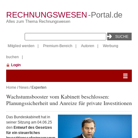
RECHNUNGSWESEN
-Portal.de
Alles zum Thema Rechnungswesen
Mitglied werden
|
Premium-Bereich
|
Autoren
|
Werbung
buchen
|
Login
Home
/
News
/ Experten
Wachstumsbooster vom Kabinett beschlossen:
Planungssicherheit und Anreize für private Investitionen
Das Bundeskabinett hat in
seiner Sitzung am 04.06.25
den
Entwurf des Gesetzes
für ein steuerliches