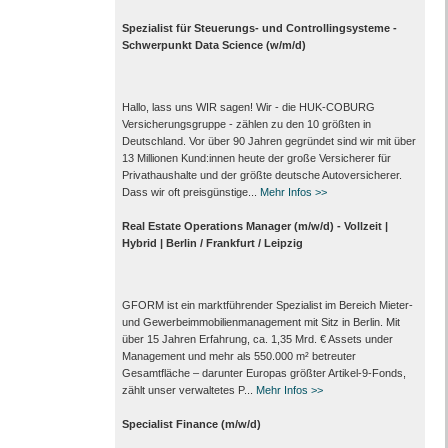
Spezialist für Steuerungs- und Controllingsysteme -
Schwerpunkt Data Science (w/m/d)
Hallo, lass uns WIR sagen! Wir - die HUK-COBURG
Versicherungsgruppe - zählen zu den 10 größten in
Deutschland. Vor über 90 Jahren gegründet sind wir mit über
13 Millionen Kund:innen heute der große Versicherer für
Privathaushalte und der größte deutsche Autoversicherer.
Dass wir oft preisgünstige...
Mehr Infos >>
Real Estate Operations Manager (m/w/d) - Vollzeit |
Hybrid | Berlin / Frankfurt / Leipzig
GFORM ist ein marktführender Spezialist im Bereich Mieter-
und Gewerbeimmobilienmanagement mit Sitz in Berlin. Mit
über 15 Jahren Erfahrung, ca. 1,35 Mrd. € Assets under
Management und mehr als 550.000 m² betreuter
Gesamtfläche – darunter Europas größter Artikel-9-Fonds,
zählt unser verwaltetes P...
Mehr Infos >>
Specialist Finance (m/w/d)