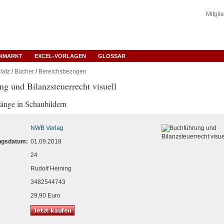
Mitgli
ENMARKT
EXCEL-VORLAGEN
GLOSSAR
latz
/
Bücher
/
Bereichsbezogen
g und Bilanzsteuerrecht visuell
nge in Schaubildern
NWB Verlag
ngsdatum:
01.09.2018
24
Rudolf Heining
3482544743
29,90 Euro