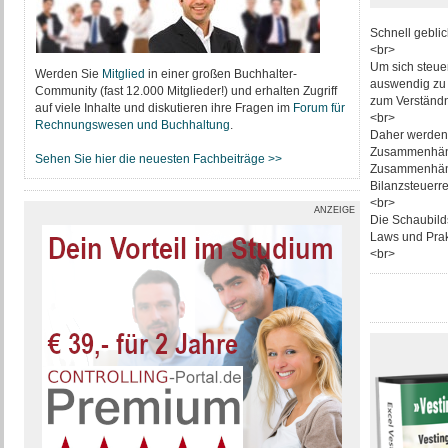
Schnell gebli
<br>
Um sich steuer
Werden Sie
Mitglied
in einer großen Buchhalter-
auswendig zu l
Community (fast 12.000 Mitglieder!) und erhalten Zugriff
zum Verständn
auf viele Inhalte und diskutieren ihre Fragen im
Forum für
<br>
Rechnungswesen und Buchhaltung
.
Daher werden 
Zusammenhänge 
Sehen Sie hier die neuesten Fachbeiträge >>
Zusammenhänge
Bilanzsteuerr
<br>
ANZEIGE
Die Schaubild
Laws und Prakt
<br>