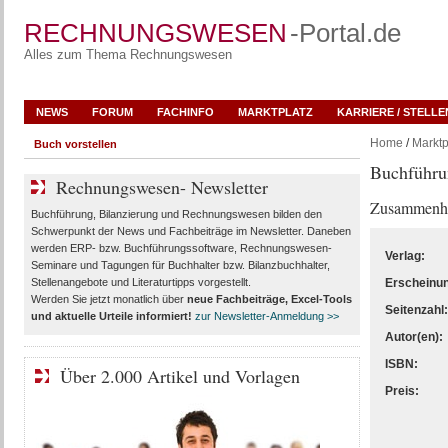
RECHNUNGSWESEN
-Portal.de
Alles zum Thema Rechnungswesen
NEWS
FORUM
FACHINFO
MARKTPLATZ
KARRIERE / STELL
Home
/
Marktp
Buch vorstellen
Buchführun
Rechnungswesen- Newsletter
Zusammenhä
Buchführung, Bilanzierung und Rechnungswesen bilden den
Schwerpunkt der News und Fachbeiträge im Newsletter. Daneben
werden ERP- bzw. Buchführungssoftware, Rechnungswesen-
Verlag:
Seminare und Tagungen für Buchhalter bzw. Bilanzbuchhalter,
Stellenangebote und Literaturtipps vorgestellt.
Erscheinu
Werden Sie jetzt monatlich über
neue Fachbeiträge, Excel-Tools
Seitenzahl:
und aktuelle Urteile
informiert!
zur Newsletter-Anmeldung >>
Autor(en):
ISBN:
Über 2.000 Artikel und Vorlagen
Preis: