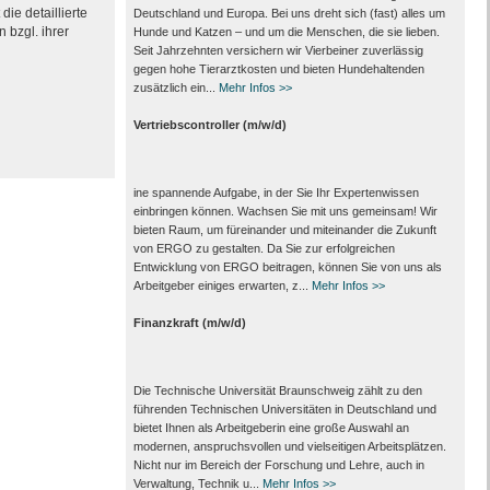
ie detaillierte
Deutschland und Europa. Bei uns dreht sich (fast) alles um
 bzgl. ihrer
Hunde und Katzen – und um die Menschen, die sie lieben.
Seit Jahrzehnten versichern wir Vierbeiner zuverlässig
gegen hohe Tierarztkosten und bieten Hundehaltenden
zusätzlich ein...
Mehr Infos >>
Vertriebscontroller (m/w/d)
ine spannende Aufgabe, in der Sie Ihr Expertenwissen
einbringen können. Wachsen Sie mit uns gemeinsam! Wir
bieten Raum, um füreinander und miteinander die Zukunft
von ERGO zu gestalten. Da Sie zur erfolgreichen
Entwicklung von ERGO beitragen, können Sie von uns als
Arbeitgeber einiges erwarten, z...
Mehr Infos >>
Finanzkraft (m/w/d)
Die Technische Universität Braunschweig zählt zu den
führenden Technischen Universitäten in Deutschland und
bietet Ihnen als Arbeit­geberin eine große Auswahl an
modernen, anspruchsvollen und vielseitigen Arbeits­plätzen.
Nicht nur im Bereich der Forschung und Lehre, auch in
Verwaltung, Technik u...
Mehr Infos >>