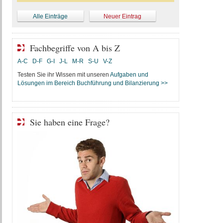
Alle Einträge
Neuer Eintrag
Fachbegriffe von A bis Z
A-C
D-F
G-I
J-L
M-R
S-U
V-Z
Testen Sie ihr Wissen mit unseren
Aufgaben und
Lösungen im Bereich Buchführung und Bilanzierung >>
Sie haben eine Frage?