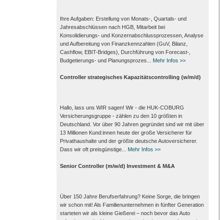
Ihre Aufgaben: Erstellung von Monats‑, Quartals‑ und
Jahresabschlüssen nach HGB, Mitarbeit bei
Konsolidierungs‑ und Konzernabschlussprozessen, Analyse
und Aufbereitung von Finanzkennzahlen (GuV, Bilanz,
Cashflow, EBIT-Bridges), Durchführung von Forecast‑,
Budgetierungs‑ und Planungsprozes...
Mehr Infos >>
Controller strategisches Kapazitätscontrolling (w/m/d)
Hallo, lass uns WIR sagen! Wir - die HUK-COBURG
Versicherungsgruppe - zählen zu den 10 größten in
Deutschland. Vor über 90 Jahren gegründet sind wir mit über
13 Millionen Kund:innen heute der große Versicherer für
Privathaushalte und der größte deutsche Autoversicherer.
Dass wir oft preisgünstige...
Mehr Infos >>
Senior Controller (m/w/d) Investment & M&A
Über 150 Jahre Berufserfahrung? Keine Sorge, die bringen
wir schon mit! Als Familienunternehmen in fünfter Generation
starteten wir als kleine Gießerei – noch bevor das Auto