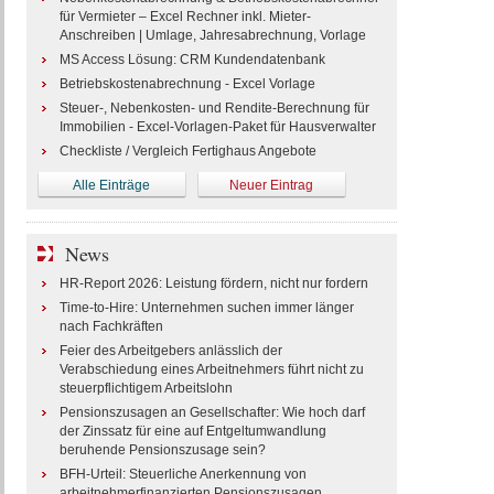
für Vermieter – Excel Rechner inkl. Mieter-
Anschreiben | Umlage, Jahresabrechnung, Vorlage
MS Access Lösung: CRM Kundendatenbank
Betriebskostenabrechnung - Excel Vorlage
Steuer-, Nebenkosten- und Rendite-Berechnung für
Immobilien - Excel-Vorlagen-Paket für Hausverwalter
Checkliste / Vergleich Fertighaus Angebote
Alle Einträge
Neuer Eintrag
News
HR-Report 2026: Leistung fördern, nicht nur fordern
Time-to-Hire: Unternehmen suchen immer länger
nach Fachkräften
Feier des Arbeitgebers anlässlich der
Verabschiedung eines Arbeitnehmers führt nicht zu
steuerpflichtigem Arbeitslohn
Pensionszusagen an Gesellschafter: Wie hoch darf
der Zinssatz für eine auf Entgeltumwandlung
beruhende Pensionszusage sein?
BFH-Urteil: Steuerliche Anerkennung von
arbeitnehmerfinanzierten Pensionszusagen