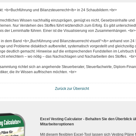
ckt: <b>Buchführung und Bilanzsteuerrecht</b> in 24 Schaubildern.<br>
rechtliches Wissen nachhaltig einzuprägen, genügt es nicht, Gesetzesinhalte und 
ernen. Nur Verstehen des Stoffes führt letztendlich zum Erfolg. Es gibt unterschie
is der Lerninhalte führen. Einer ist die Visualisierung von Zusammenhängen. <br>
in dem Band <b>„Buchführung und Bilanzsteuerrecht visuell“</b> anhand von 24 
und Probleme didaktisch aufbereitet, systematisch vorgestellt und gleichzeitig d
 deutlich gemacht. Hinweise auf die entsprechenden Fundstellen im Lehrbuch 
echt erleichtern – wo nötig – das Nachschlagen und Nacharbeiten des Stoffes. <br
sammlung richtet sich an angehende Steuerberater, Steuerfachwirte, Diplom-Finan
iker, die ihr Wissen auffrischen möchten. <br>
Zurück zur Übersicht
Excel Vesting Calculator - Behalten Sie den Überblick ü
Mitarbeiteroptionen
Mit diesem flexiblen Excel-Tool lassen sich Vesting Pläne