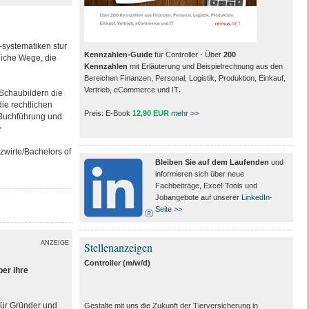
-systematiken stur
Kennzahlen-Guide
für Controller - Über
200
dliche Wege, die
Kennzahlen
mit Erläuterung und Beispielrechnung aus den
Bereichen Finanzen, Personal, Logistik, Produktion, Einkauf,
Vertrieb, eCommerce und IT
.
Schaubildern die
ie rechtlichen
Preis: E-Book
12,90 EUR
mehr >>
Buchführung und
>
zwirte/Bachelors of
Bleiben Sie auf dem Laufenden
und
informieren sich über neue
Fachbeiträge, Excel-Tools und
Jobangebote auf unserer
LinkedIn-
Seite >>
ANZEIGE
Stellenanzeigen
Controller (m/w/d)
ber ihre
 für Gründer und
Gestalte mit uns die Zukunft der Tierversicherung in