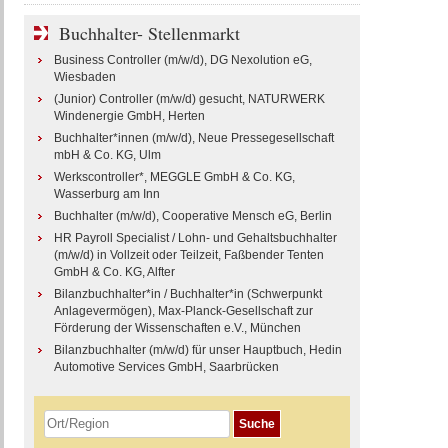
Buchhalter- Stellenmarkt
Business Controller (m/w/d), DG Nexolution eG,
Wiesbaden
(Junior) Controller (m/w/d) gesucht, NATURWERK
Windenergie GmbH, Herten
Buchhalter*innen (m/w/d), Neue Pressegesellschaft
mbH & Co. KG, Ulm
Werkscontroller*, MEGGLE GmbH & Co. KG,
Wasserburg am Inn
Buchhalter (m/w/d), Cooperative Mensch eG, Berlin
HR Payroll Specialist / Lohn- und Gehaltsbuchhalter
(m/w/d) in Vollzeit oder Teilzeit, Faßbender Tenten
GmbH & Co. KG, Alfter
Bilanzbuchhalter*in / Buchhalter*in (Schwerpunkt
Anlagevermögen), Max-Planck-Gesellschaft zur
Förderung der Wissenschaften e.V., München
Bilanzbuchhalter (m/w/d) für unser Hauptbuch, Hedin
Automotive Services GmbH, Saarbrücken