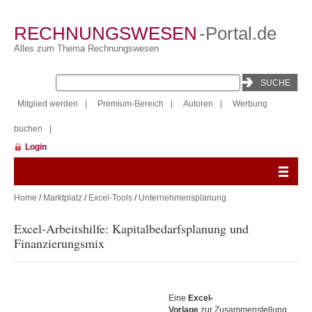
RECHNUNGSWESEN
-Portal.de
Alles zum Thema Rechnungswesen
Mitglied werden
|
Premium-Bereich
|
Autoren
|
Werbung
buchen
|
Login
Home
/
Marktplatz
/
Excel-Tools
/
Unternehmensplanung
Excel-Arbeitshilfe: Kapitalbedarfsplanung und
Finanzierungsmix
Eine
Excel-
Vorlage
zur Zusammenstellung